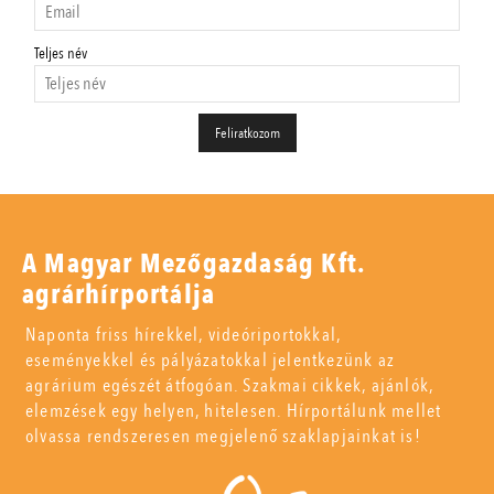
Teljes név
A Magyar Mezőgazdaság Kft.
agrárhírportálja
Naponta friss hírekkel, videóriportokkal,
eseményekkel és pályázatokkal jelentkezünk az
agrárium egészét átfogóan. Szakmai cikkek, ajánlók,
elemzések egy helyen, hitelesen. Hírportálunk mellet
olvassa rendszeresen megjelenő szaklapjainkat is!