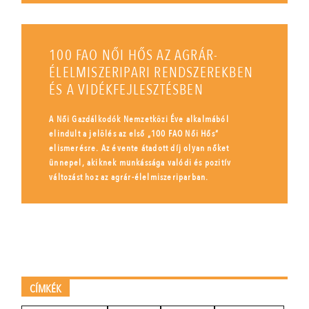
100 FAO NŐI HŐS AZ AGRÁR-
ÉLELMISZERIPARI RENDSZEREKBEN
ÉS A VIDÉKFEJLESZTÉSBEN
A Női Gazdálkodók Nemzetközi Éve alkalmából
elindult a jelölés az első „100 FAO Női Hős”
elismerésre. Az évente átadott díj olyan nőket
ünnepel, akiknek munkássága valódi és pozitív
változást hoz az agrár-élelmiszeriparban.
CÍMKÉK