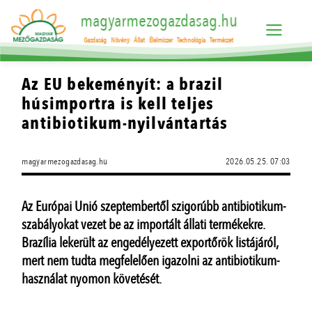
magyarmezogazdasag.hu
Gazdaság
Növény
Állat
Élelmiszer
Technológia
Természet
Az EU bekeményít: a brazil
húsimportra is kell teljes
antibiotikum-nyilvántartás
magyarmezogazdasag.hu
2026.05.25. 07:03
Az Európai Unió szeptembertől szigorúbb antibiotikum-
szabályokat vezet be az importált állati termékekre.
Brazília lekerült az engedélyezett exportőrök listájáról,
mert nem tudta megfelelően igazolni az antibiotikum-
használat nyomon követését.