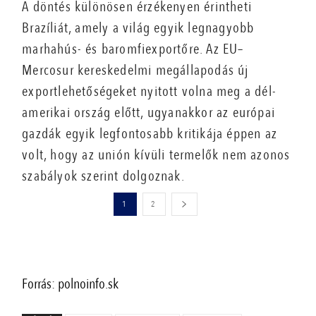
A döntés különösen érzékenyen érintheti
Brazíliát, amely a világ egyik legnagyobb
marhahús- és baromfiexportőre. Az EU–
Mercosur kereskedelmi megállapodás új
exportlehetőségeket nyitott volna meg a dél-
amerikai ország előtt, ugyanakkor az európai
gazdák egyik legfontosabb kritikája éppen az
volt, hogy az unión kívüli termelők nem azonos
szabályok szerint dolgoznak.
1
2
Forrás: polnoinfo.sk