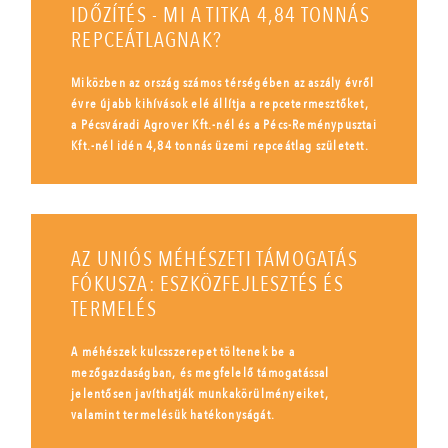
IDŐZÍTÉS - MI A TITKA 4,84 TONNÁS
REPCEÁTLAGNAK?
Miközben az ország számos térségében az aszály évről
évre újabb kihívások elé állítja a repcetermesztőket,
a Pécsváradi Agrover Kft.-nél és a Pécs-Reménypusztai
Kft.-nél idén 4,84 tonnás üzemi repceátlag született.
AZ UNIÓS MÉHÉSZETI TÁMOGATÁS
FÓKUSZA: ESZKÖZFEJLESZTÉS ÉS
TERMELÉS
A méhészek kulcsszerepet töltenek be a
mezőgazdaságban, és megfelelő támogatással
jelentősen javíthatják munkakörülményeiket,
valamint termelésük hatékonyságát.