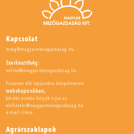
Kapcsolat
mmg@magyarmezogazdasag.hu
Szerkesztőség:
online@magyarmezogazdasag.hu
Fizessen elő lapjainkra kényelmesen
webshopunkban,
kérdés esetén kérjük írjon az
elofizetes@magyarmezogazdasag.hu
e-mail címre.
Agrárszaklapok