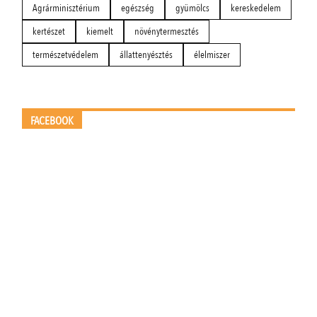
Agrárminisztérium
egészség
gyümölcs
kereskedelem
kertészet
kiemelt
növénytermesztés
természetvédelem
állattenyésztés
élelmiszer
FACEBOOK