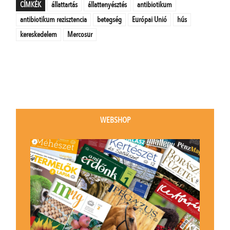
CÍMKÉK
állattartás
állattenyésztés
antibiotikum
antibiotikum rezisztencia
betegség
Európai Unió
hús
kereskedelem
Mercosur
WEBSHOP