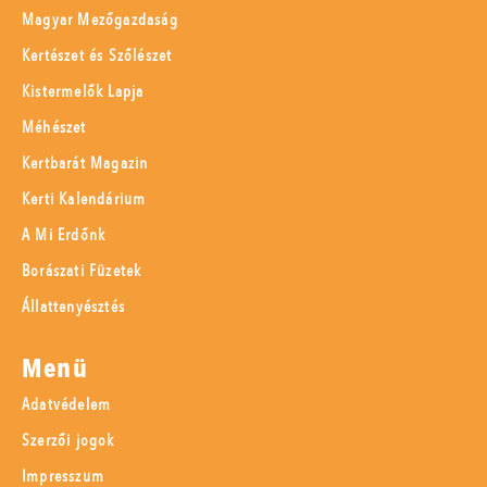
Magyar Mezőgazdaság
Kertészet és Szőlészet
Kistermelők Lapja
Méhészet
Kertbarát Magazin
Kerti Kalendárium
A Mi Erdőnk
Borászati Füzetek
Állattenyésztés
Menü
Adatvédelem
Szerzői jogok
Impresszum