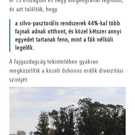
el 15 országból és négy biogeográfiai régióból,
és azt találták, hogy
a silvo-pasztorális rendszerek 44%-kal több
fajnak adnak otthont, és közel kétszer annyi
egyedet tartanak fenn, mint a fák nélküli
legelők.
A fajgazdagság tekintetében gyakran
megközelítik a közeli őshonos erdők diverzitási
szintjét.