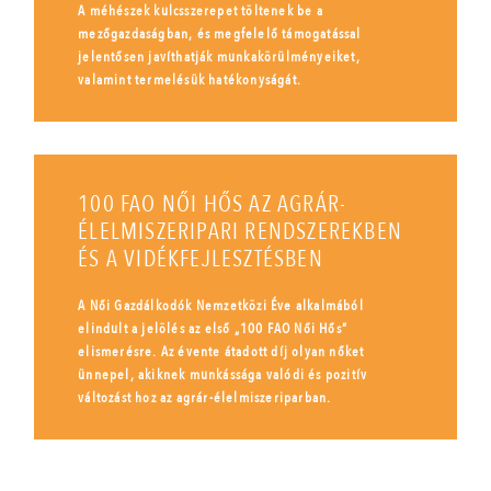
A méhészek kulcsszerepet töltenek be a
mezőgazdaságban, és megfelelő támogatással
jelentősen javíthatják munkakörülményeiket,
valamint termelésük hatékonyságát.
100 FAO NŐI HŐS AZ AGRÁR-
ÉLELMISZERIPARI RENDSZEREKBEN
ÉS A VIDÉKFEJLESZTÉSBEN
A Női Gazdálkodók Nemzetközi Éve alkalmából
elindult a jelölés az első „100 FAO Női Hős”
elismerésre. Az évente átadott díj olyan nőket
ünnepel, akiknek munkássága valódi és pozitív
változást hoz az agrár-élelmiszeriparban.