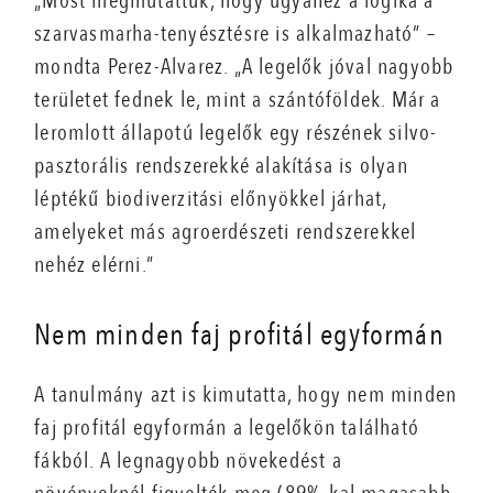
„Most megmutattuk, hogy ugyanez a logika a
szarvasmarha-tenyésztésre is alkalmazható” –
mondta Perez-Alvarez. „A legelők jóval nagyobb
területet fednek le, mint a szántóföldek. Már a
leromlott állapotú legelők egy részének silvo-
pasztorális rendszerekké alakítása is olyan
léptékű biodiverzitási előnyökkel járhat,
amelyeket más agroerdészeti rendszerekkel
nehéz elérni.”
Nem minden faj profitál egyformán
A tanulmány azt is kimutatta, hogy nem minden
faj profitál egyformán a legelőkön található
fákból. A legnagyobb növekedést a