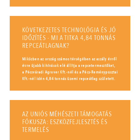
KÖVETKEZETES TECHNOLÓGIA ÉS JÓ
IDŐZÍTÉS - MI A TITKA 4,84 TONNÁS
REPCEÁTLAGNAK?
Miközben az ország számos térségében az aszály évről
évre újabb kihívások elé állítja a repcetermesztőket,
a Pécsváradi Agrover Kft.-nél és a Pécs-Reménypusztai
Kft.-nél idén 4,84 tonnás üzemi repceátlag született.
AZ UNIÓS MÉHÉSZETI TÁMOGATÁS
FÓKUSZA: ESZKÖZFEJLESZTÉS ÉS
TERMELÉS