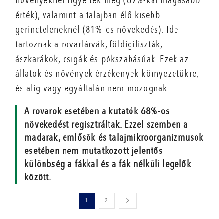
növényeknél figyelték meg (89%-kal magasabb
érték), valamint a talajban élő kisebb
gerincteleneknél (81%-os növekedés). Ide
tartoznak a rovarlárvák, földigiliszták,
ászkarákok, csigák és pókszabásúak. Ezek az
állatok és növények érzékenyek környezetükre,
és alig vagy egyáltalán nem mozognak.
A rovarok esetében a kutatók 68%-os
növekedést regisztráltak. Ezzel szemben a
madarak, emlősök és talajmikroorganizmusok
esetében nem mutatkozott jelentős
különbség a fákkal és a fák nélküli legelők
között.
1
2