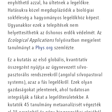
enyhíthető azzal, ha ültetnek a legelőkre.
Hatásukra közel megduplázódik a biológiai
sokféleség a hagyományos legelőkhöz képest.
Ugyanakkor ezek a telepítések nem
helyettesíthetik az őshonos erdők védelmét. Az
Ecological Applications
folyóiratban megjelent
tanulmányt a
Phys.org
szemlézte.
Ez a kutatás az első globális, kvantitatív
összegzést nyújtja az úgynevezett silvo-
pasztorális rendszerekről (angolul silvopastoral
systems), azaz a fás legelőkről. Ezek olyan
gazdaságokat jelentenek, ahol tudatosan
integrálják a fákat a legelőterületekbe. A
kutatók 45 tanulmány metaanalízisét végezték