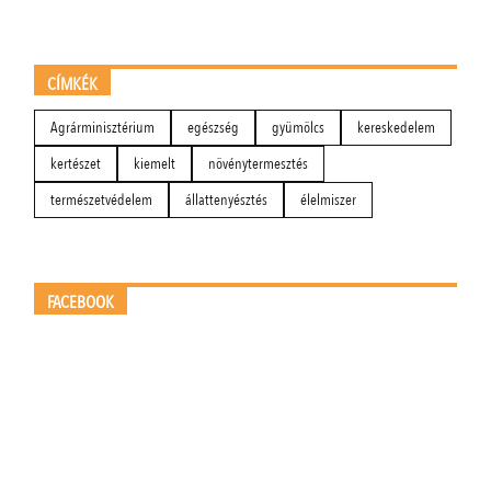
CÍMKÉK
Agrárminisztérium
egészség
gyümölcs
kereskedelem
kertészet
kiemelt
növénytermesztés
természetvédelem
állattenyésztés
élelmiszer
FACEBOOK