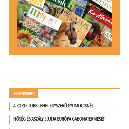
LEGFRISSEBB
A KÖRTE TÖBB LEHET EGYSZERŰ GYÜMÖLCSNÉL
HŐSÉG ÉS ASZÁLY SÚJTJA EURÓPA GABONATERMÉSÉT