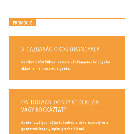
PROMÓCIÓ
A GAZDASÁG OKOS ŐRANGYALA
Reolink G450 kültéri kamera - Folyamatos felügyelet
akkor is, ha nincs ott a gazda.
ÖN HOGYAN DÖNT? VÉDEKEZIK
VAGY KOCKÁZTAT?
Az idei aszályos időjárás kedvez a kukoricamoly és a
gyapottok-bagolylepke gradációjának.