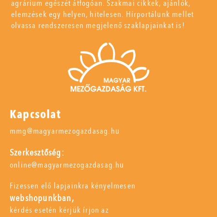
agrárium egészét átfogóan. Szakmai cikkek, ajánlók,
elemzések egy helyen, hitelesen. Hírportálunk mellet
olvassa rendszeresen megjelenő szaklapjainkat is!
Kapcsolat
mmg@magyarmezogazdasag.hu
Szerkesztőség:
online@magyarmezogazdasag.hu
Fizessen elő lapjainkra kényelmesen
webshopunkban,
kérdés esetén kérjük írjon az