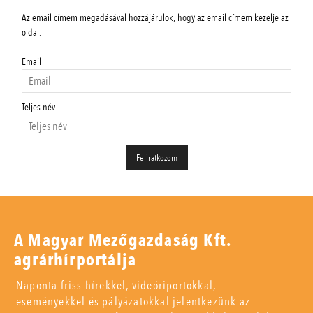
Az email címem megadásával hozzájárulok, hogy az email címem kezelje az
oldal.
Email
Teljes név
A Magyar Mezőgazdaság Kft.
agrárhírportálja
Naponta friss hírekkel, videóriportokkal,
eseményekkel és pályázatokkal jelentkezünk az