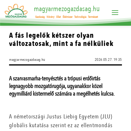
magyarmezogazdasag.hu
Gazdaság
Növény
Állat
Élelmiszer
Technológia
Természet
A fás legelők kétszer olyan
változatosak, mint a fa nélküliek
magyarmezogazdasag.hu
2026.05.27. 19:35
A szarvasmarha-tenyésztés a trópusi erdőirtás
legnagyobb mozgatórugója, ugyanakkor közel
egymilliárd kistermelő számára a megélhetés kulcsa.
A németországi Justus Liebig Egyetem (JLU)
globális kutatása szerint ez az ellentmondás