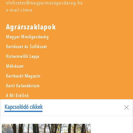
elofizetes@magyarmezogazdasag.hu
e-mail címre.
Agrárszaklapok
Magyar Mezőgazdaság
Kertészet és Szőlészet
Kistermelők Lapja
Méhészet
Kertbarát Magazin
Kerti Kalendárium
A Mi Erdőnk
Borászati Füzetek
Kapcsolódó cikkek
Állattenyésztés
Menü