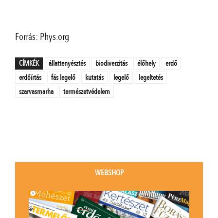
Forrás: Phys.org
CÍMKÉK
állattenyésztés
biodiverzitás
élőhely
erdő
erdőírtás
fás legelő
kutatás
legelő
legeltetés
szarvasmarha
természetvédelem
WEBSHOP