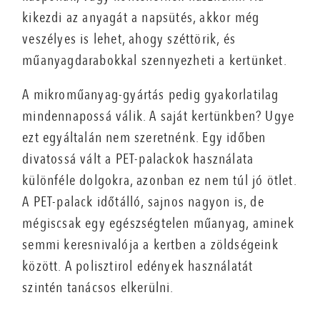
kikezdi az anyagát a napsütés, akkor még
veszélyes is lehet, ahogy széttörik, és
műanyagdarabokkal szennyezheti a kertünket.
A mikroműanyag-gyártás pedig gyakorlatilag
mindennapossá válik. A saját kertünkben? Ugye
ezt egyáltalán nem szeretnénk. Egy időben
divatossá vált a PET-palackok használata
különféle dolgokra, azonban ez nem túl jó ötlet.
A PET-palack időtálló, sajnos nagyon is, de
mégiscsak egy egészségtelen műanyag, aminek
semmi keresnivalója a kertben a zöldségeink
között. A polisztirol edények használatát
szintén tanácsos elkerülni.