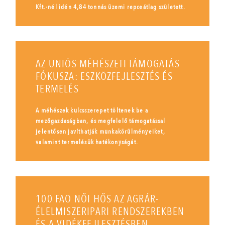
Kft.-nél idén 4,84 tonnás üzemi repceátlag született.
AZ UNIÓS MÉHÉSZETI TÁMOGATÁS
FÓKUSZA: ESZKÖZFEJLESZTÉS ÉS
TERMELÉS
A méhészek kulcsszerepet töltenek be a
mezőgazdaságban, és megfelelő támogatással
jelentősen javíthatják munkakörülményeiket,
valamint termelésük hatékonyságát.
100 FAO NŐI HŐS AZ AGRÁR-
ÉLELMISZERIPARI RENDSZEREKBEN
ÉS A VIDÉKFEJLESZTÉSBEN