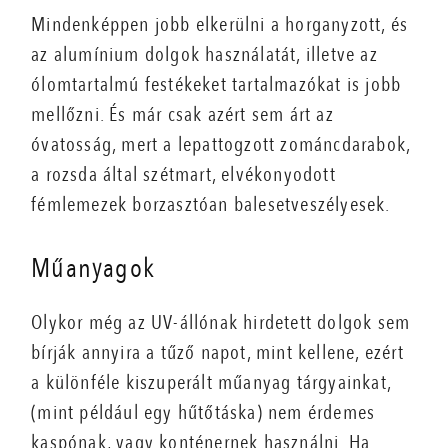
Mindenképpen jobb elkerülni a horganyzott, és
az alumínium dolgok használatát, illetve az
ólomtartalmú festékeket tartalmazókat is jobb
mellőzni. És már csak azért sem árt az
óvatosság, mert a lepattogzott zománcdarabok,
a rozsda által szétmart, elvékonyodott
fémlemezek borzasztóan balesetveszélyesek.
Műanyagok
Olykor még az UV-állónak hirdetett dolgok sem
bírják annyira a tűző napot, mint kellene, ezért
a különféle kiszuperált műanyag tárgyainkat,
(mint például egy hűtőtáska) nem érdemes
kaspónak, vagy konténernek használni. Ha