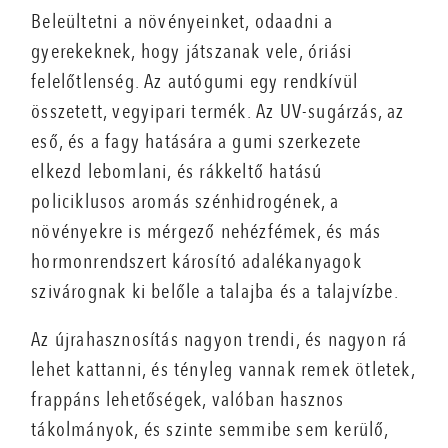
Beleültetni a növényeinket, odaadni a
gyerekeknek, hogy játszanak vele, óriási
felelőtlenség. Az autógumi egy rendkívül
összetett, vegyipari termék. Az UV-sugárzás, az
eső, és a fagy hatására a gumi szerkezete
elkezd lebomlani, és rákkeltő hatású
policiklusos aromás szénhidrogének, a
növényekre is mérgező nehézfémek, és más
hormonrendszert károsító adalékanyagok
szivárognak ki belőle a talajba és a talajvízbe.
Az újrahasznosítás nagyon trendi, és nagyon rá
lehet kattanni, és tényleg vannak remek ötletek,
frappáns lehetőségek, valóban hasznos
tákolmányok, és szinte semmibe sem kerülő,