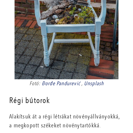
Fotó:
Đorđe Pandurević
,
Unsplash
Régi bútorok
Alakítsuk át a régi létrákat növényállványokká,
a megkopott székeket növénytartókká.