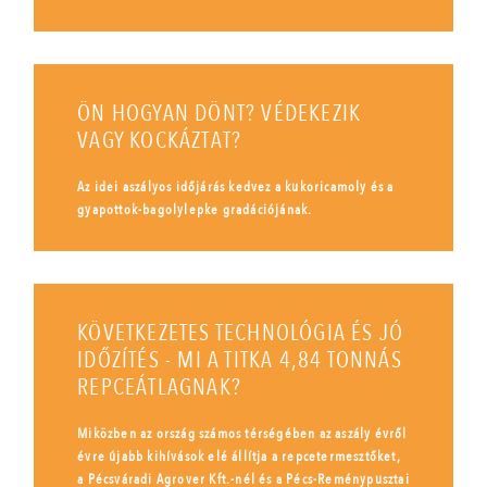
ÖN HOGYAN DÖNT? VÉDEKEZIK
VAGY KOCKÁZTAT?
Az idei aszályos időjárás kedvez a kukoricamoly és a
gyapottok-bagolylepke gradációjának.
KÖVETKEZETES TECHNOLÓGIA ÉS JÓ
IDŐZÍTÉS - MI A TITKA 4,84 TONNÁS
REPCEÁTLAGNAK?
Miközben az ország számos térségében az aszály évről
évre újabb kihívások elé állítja a repcetermesztőket,
a Pécsváradi Agrover Kft.-nél és a Pécs-Reménypusztai