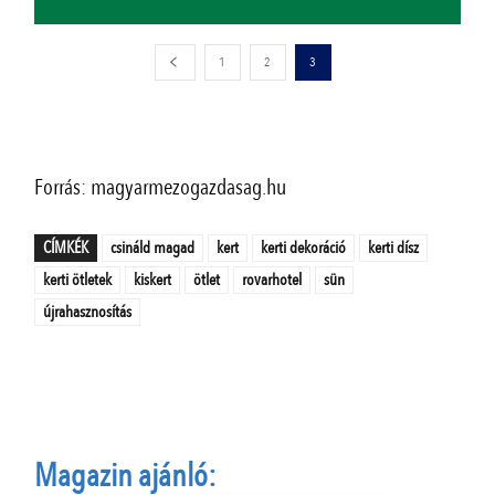
1
2
3
Forrás: magyarmezogazdasag.hu
CÍMKÉK
csináld magad
kert
kerti dekoráció
kerti dísz
kerti ötletek
kiskert
ötlet
rovarhotel
sün
újrahasznosítás
Magazin ajánló: