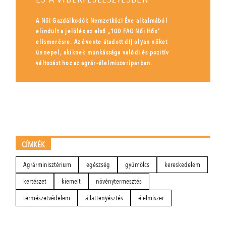
A Női Gazdálkodók Nemzetközi Éve alkalmából
elindult a jelölés az első „100 FAO Női Hős”
elismerésre. Az évente átadott díj olyan nőket
ünnepel, akiknek munkássága valódi és pozitív
változást hoz az agrár-élelmiszeriparban.
CÍMKÉK
Agrárminisztérium
egészség
gyümölcs
kereskedelem
kertészet
kiemelt
növénytermesztés
természetvédelem
állattenyésztés
élelmiszer