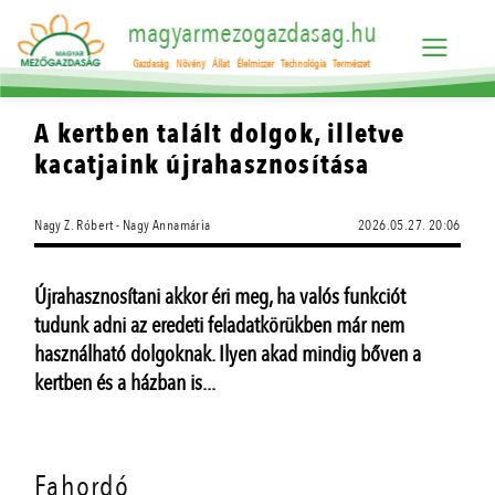
magyarmezogazdasag.hu
Gazdaság
Növény
Állat
Élelmiszer
Technológia
Természet
A kertben talált dolgok, illetve
kacatjaink újrahasznosítása
Nagy Z. Róbert - Nagy Annamária
2026.05.27. 20:06
Újrahasznosítani akkor éri meg, ha valós funkciót
tudunk adni az eredeti feladatkörükben már nem
használható dolgoknak. Ilyen akad mindig bőven a
kertben és a házban is...
Fahordó