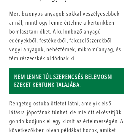
Mert bizonyos anyagok sokkal veszélyesebbek
annál, minthogy lenne értelme a kertünkben
bomlasztani őket. A különböző anyagú
edényekből, festékekből, fakezelőszerekből
vegyi anyagok, nehézfémek, mikroműanyag, és
fém részecskék oldódnak ki.
NEM LENNE TÚL SZERENCSÉS BELEMOSNI
EZEKET KERTÜNK TALAJÁBA.
Rengeteg ostoba ötletet látni, amelyik első
látásra jópofának tűnhet, de mielőtt elkészítjük,
gondolkodjunk el egy kicsit az értelmességén. A
következőkben olyan példákat hozok, amiket