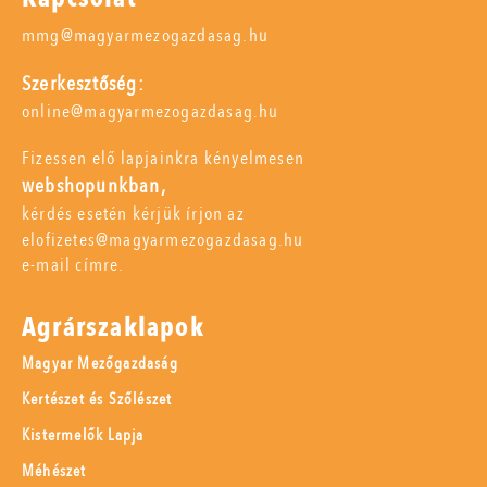
mmg@magyarmezogazdasag.hu
Szerkesztőség:
online@magyarmezogazdasag.hu
Fizessen elő lapjainkra kényelmesen
webshopunkban,
kérdés esetén kérjük írjon az
elofizetes@magyarmezogazdasag.hu
e-mail címre.
Agrárszaklapok
Magyar Mezőgazdaság
Kertészet és Szőlészet
Kistermelők Lapja
Méhészet