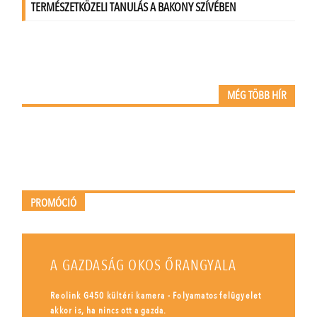
MÉG TÖBB HÍR
PROMÓCIÓ
A GAZDASÁG OKOS ŐRANGYALA
Reolink G450 kültéri kamera - Folyamatos felügyelet
akkor is, ha nincs ott a gazda.