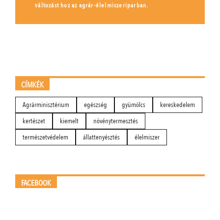
változást hoz az agrár-élelmiszeriparban.
CÍMKÉK
Agrárminisztérium
egészség
gyümölcs
kereskedelem
kertészet
kiemelt
növénytermesztés
természetvédelem
állattenyésztés
élelmiszer
FACEBOOK