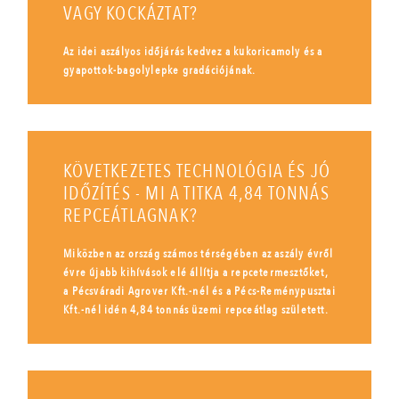
VAGY KOCKÁZTAT?
Az idei aszályos időjárás kedvez a kukoricamoly és a
gyapottok-bagolylepke gradációjának.
KÖVETKEZETES TECHNOLÓGIA ÉS JÓ
IDŐZÍTÉS - MI A TITKA 4,84 TONNÁS
REPCEÁTLAGNAK?
Miközben az ország számos térségében az aszály évről
évre újabb kihívások elé állítja a repcetermesztőket,
a Pécsváradi Agrover Kft.-nél és a Pécs-Reménypusztai
Kft.-nél idén 4,84 tonnás üzemi repceátlag született.