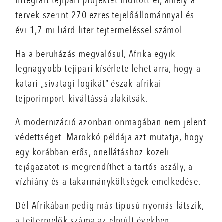
integrált tejipari projektet indított el, amely a
tervek szerint 270 ezres tejelőállománnyal és
évi 1,7 milliárd liter tejtermeléssel számol.
Ha a beruházás megvalósul, Afrika egyik
legnagyobb tejipari kísérlete lehet arra, hogy a
katari „sivatagi logikát” észak-afrikai
tejporimport-kiváltássá alakítsák.
A modernizáció azonban önmagában nem jelent
védettséget. Marokkó példája azt mutatja, hogy
egy korábban erős, önellátáshoz közeli
tejágazatot is megrendíthet a tartós aszály, a
vízhiány és a takarmányköltségek emelkedése.
Dél-Afrikában pedig más típusú nyomás látszik,
a tejtermelők száma az elmúlt években