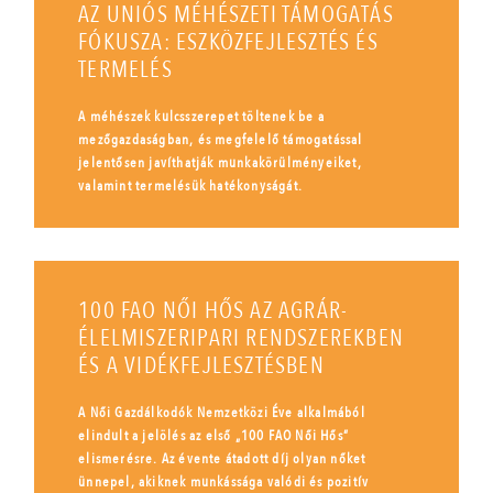
AZ UNIÓS MÉHÉSZETI TÁMOGATÁS
FÓKUSZA: ESZKÖZFEJLESZTÉS ÉS
TERMELÉS
A méhészek kulcsszerepet töltenek be a
mezőgazdaságban, és megfelelő támogatással
jelentősen javíthatják munkakörülményeiket,
valamint termelésük hatékonyságát.
100 FAO NŐI HŐS AZ AGRÁR-
ÉLELMISZERIPARI RENDSZEREKBEN
ÉS A VIDÉKFEJLESZTÉSBEN
A Női Gazdálkodók Nemzetközi Éve alkalmából
elindult a jelölés az első „100 FAO Női Hős”
elismerésre. Az évente átadott díj olyan nőket
ünnepel, akiknek munkássága valódi és pozitív