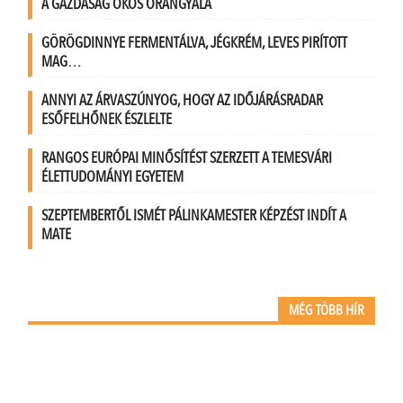
A GAZDASÁG OKOS ŐRANGYALA
GÖRÖGDINNYE FERMENTÁLVA, JÉGKRÉM, LEVES PIRÍTOTT
MAG…
ANNYI AZ ÁRVASZÚNYOG, HOGY AZ IDŐJÁRÁSRADAR
ESŐFELHŐNEK ÉSZLELTE
RANGOS EURÓPAI MINŐSÍTÉST SZERZETT A TEMESVÁRI
ÉLETTUDOMÁNYI EGYETEM
SZEPTEMBERTŐL ISMÉT PÁLINKAMESTER KÉPZÉST INDÍT A
MATE
MÉG TÖBB HÍR