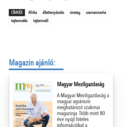
CÍMKÉK
Afrika
állattenyésztés
sivatag
szarvasmarha
tejtermelés
tejtermelő
Magazin ajánló:
Magyar Mezőgazdaság
A Magyar Mezőgazdaság a
magyar agrárium
meghatározó szakmai
magazinja. Több mint 80
éve nyújt hiteles
információkat a