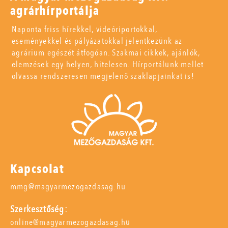
agrárhírportálja
Naponta friss hírekkel, videóriportokkal,
eseményekkel és pályázatokkal jelentkezünk az
agrárium egészét átfogóan. Szakmai cikkek, ajánlók,
elemzések egy helyen, hitelesen. Hírportálunk mellet
olvassa rendszeresen megjelenő szaklapjainkat is!
Kapcsolat
mmg@magyarmezogazdasag.hu
Szerkesztőség:
online@magyarmezogazdasag.hu