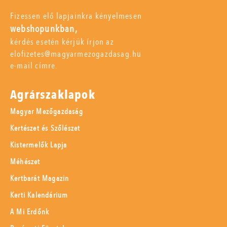
Fizessen elő lapjainkra kényelmesen
webshopunkban,
kérdés esetén kérjük írjon az
elofizetes@magyarmezogazdasag.hu
e-mail címre.
Agrárszaklapok
Magyar Mezőgazdaság
Kertészet és Szőlészet
Kistermelők Lapja
Méhészet
Kertbarát Magazin
Kerti Kalendárium
A Mi Erdőnk