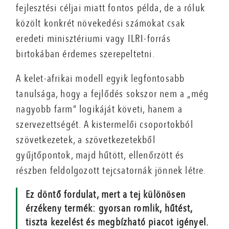
fejlesztési céljai miatt fontos példa, de a róluk
közölt konkrét növekedési számokat csak
eredeti minisztériumi vagy ILRI-forrás
birtokában érdemes szerepeltetni.
A kelet-afrikai modell egyik legfontosabb
tanulsága, hogy a fejlődés sokszor nem a „még
nagyobb farm” logikáját követi, hanem a
szervezettségét. A kistermelői csoportokból
szövetkezetek, a szövetkezetekből
gyűjtőpontok, majd hűtött, ellenőrzött és
részben feldolgozott tejcsatornák jönnek létre.
Ez döntő fordulat, mert a tej különösen
érzékeny termék: gyorsan romlik, hűtést,
tiszta kezelést és megbízható piacot igényel.