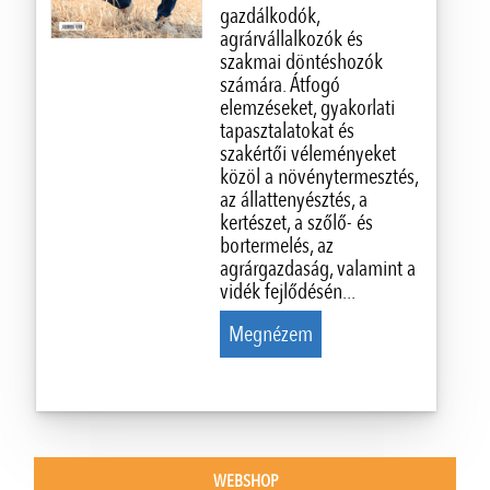
gazdálkodók,
agrárvállalkozók és
szakmai döntéshozók
számára. Átfogó
elemzéseket, gyakorlati
tapasztalatokat és
szakértői véleményeket
közöl a növénytermesztés,
az állattenyésztés, a
kertészet, a szőlő- és
bortermelés, az
agrárgazdaság, valamint a
vidék fejlődésén...
Megnézem
WEBSHOP