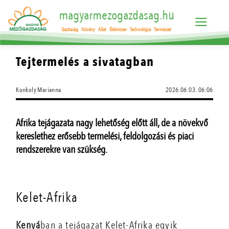
magyarmezogazdasag.hu
Gazdaság
Növény
Állat
Élelmiszer
Technológia
Természet
Tejtermelés a sivatagban
Konkoly Marianna
2026.06.03. 06:06
Afrika tejágazata nagy lehetőség előtt áll, de a növekvő
kereslethez erősebb termelési, feldolgozási és piaci
rendszerekre van szükség.
Kelet-Afrika
Kenyá
ban a tejágazat Kelet-Afrika egyik