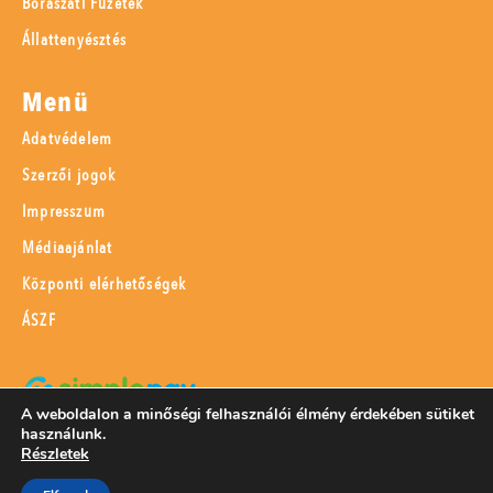
Borászati Füzetek
Állattenyésztés
Menü
Adatvédelem
Szerzői jogok
Impresszum
Médiaajánlat
Központi elérhetőségek
ÁSZF
A weboldalon a minőségi felhasználói élmény érdekében sütiket
használunk.
SimplePay adattovábbítási nyilatkozat
Részletek