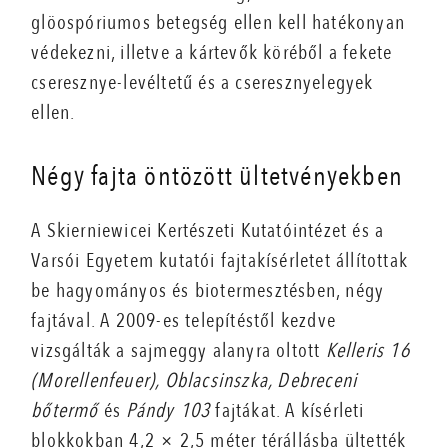
glöospóriumos betegség ellen kell hatékonyan
védekezni, illetve a kártevők köréből a fekete
cseresznye-levéltetű és a cseresznyelegyek
ellen.
Négy fajta öntözött ültetvényekben
A Skierniewicei Kertészeti Kutatóintézet és a
Varsói Egyetem kutatói fajtakísérletet állítottak
be hagyományos és bioter­mesztésben, négy
fajtával. A 2009-es telepítéstől kezdve
vizsgálták a sajmeggy alanyra oltott
Kelleris 16
(Morellenfeuer), Oblacsinszka, Debreceni
bőtermő
és
Pándy 103
fajtákat. A kísérleti
blokkokban 4,2 × 2,5 méter térállásba ültették