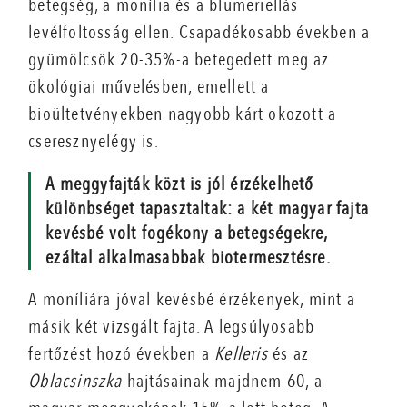
betegség, a monília és a blumeriellás
levélfoltosság ellen. Csapadékosabb években a
gyümölcsök 20-35%-a betegedett meg az
ökológiai művelésben, emellett a
bioültetvényekben nagyobb kárt okozott a
cseresznyelégy is.
A meggyfajták közt is jól érzékelhető
különbséget tapasztaltak: a két magyar fajta
kevésbé volt fogékony a betegségekre,
ezáltal alkalmasabbak biotermesztésre.
A moníliára jóval kevésbé érzékenyek, mint a
másik két vizsgált fajta. A legsúlyosabb
fertőzést hozó években a
Kelleris
és az
Oblacsinszka
hajtásainak majdnem 60, a