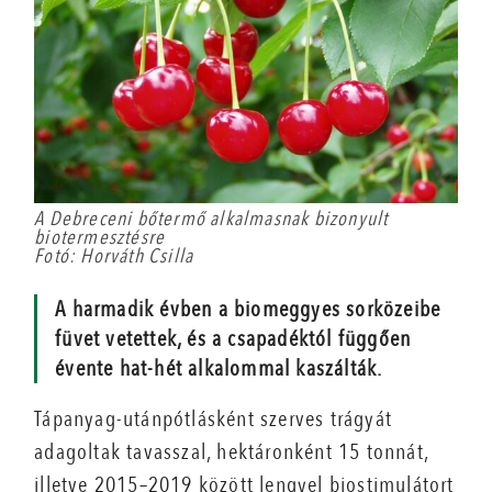
A Debreceni bőtermő alkalmasnak bizonyult
biotermesztésre
Fotó: Horváth Csilla
A harmadik évben a biomeggyes sorközeibe
füvet vetettek, és a csapadéktól függően
évente hat-hét alkalommal kaszálták.
Tápanyag-utánpótlásként szerves trágyát
adagoltak tavasszal, hektáronként 15 tonnát,
illetve 2015–2019 között lengyel bio­stimulátort