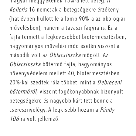
magyar meggyekének 15%-a lett beteg. A
Kelleris
16 nemcsak a betegségekre érzékeny
(hat évben hullott le a lomb 90%-a az ökológiai
művelésben), hanem a tavaszi fagyra is. Ez a
fajta termett a legkevesebbet biotermesztésben,
hagyományos művelési mód esetén viszont a
második volt az
Oblacsinszka
mögött. Az
Oblacsinszka
bőtermő fajta, hagyományos
növényvédelem mellett 40, biotermesztésben
20%-kal szedtek róla többet, mint a
Debreceni
bőtermőről,
viszont fogékonyabbnak bizonyult
betegségekre és nagyobb kárt tett benne a
cseresznyelégy. A legkisebb hozam a
Pándy
106
-ra volt jellemző.