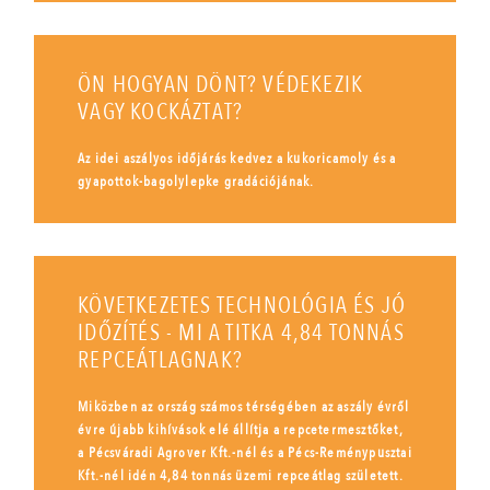
ÖN HOGYAN DÖNT? VÉDEKEZIK
VAGY KOCKÁZTAT?
Az idei aszályos időjárás kedvez a kukoricamoly és a
gyapottok-bagolylepke gradációjának.
KÖVETKEZETES TECHNOLÓGIA ÉS JÓ
IDŐZÍTÉS - MI A TITKA 4,84 TONNÁS
REPCEÁTLAGNAK?
Miközben az ország számos térségében az aszály évről
évre újabb kihívások elé állítja a repcetermesztőket,
a Pécsváradi Agrover Kft.-nél és a Pécs-Reménypusztai
Kft.-nél idén 4,84 tonnás üzemi repceátlag született.