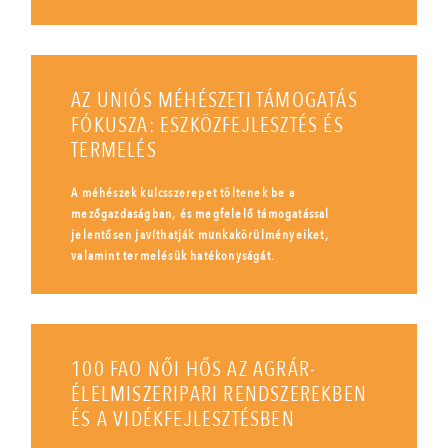
AZ UNIÓS MÉHÉSZETI TÁMOGATÁS
FÓKUSZA: ESZKÖZFEJLESZTÉS ÉS
TERMELÉS
A méhészek kulcsszerepet töltenek be a
mezőgazdaságban, és megfelelő támogatással
jelentősen javíthatják munkakörülményeiket,
valamint termelésük hatékonyságát.
100 FAO NŐI HŐS AZ AGRÁR-
ÉLELMISZERIPARI RENDSZEREKBEN
ÉS A VIDÉKFEJLESZTÉSBEN