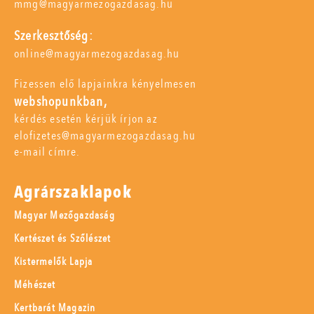
mmg@magyarmezogazdasag.hu
Szerkesztőség:
online@magyarmezogazdasag.hu
Fizessen elő lapjainkra kényelmesen
webshopunkban,
kérdés esetén kérjük írjon az
elofizetes@magyarmezogazdasag.hu
e-mail címre.
Agrárszaklapok
Magyar Mezőgazdaság
Kertészet és Szőlészet
Kistermelők Lapja
Méhészet
Kertbarát Magazin