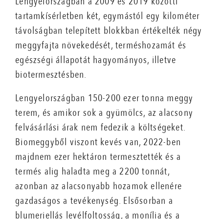
Lengyelországban a 2009 és 2019 közötti
tartamkísérletben két, egymástól egy kilométer
távolságban telepített blokkban értékelték négy
meggyfajta növekedését, terméshozamát és
egészségi állapotát hagyományos, illetve
biotermesztésben.
Lengyelországban 150-200 ezer tonna meggy
terem, és amikor sok a gyümölcs, az alacsony
felvásárlási árak nem fedezik a költségeket.
Biomeggyből viszont kevés van, 2022-ben
majdnem ezer hektáron termesztették és a
termés alig haladta meg a 2200 tonnát,
azonban az alacsonyabb hozamok ellenére
gazdaságos a tevékenység. Elsősorban a
blumeriellás levélfoltosság, a monília és a