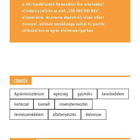
A Női Gazdálkodók Nemzetközi Éve alkalmából
elindult a jelölés az első „100 FAO Női Hős”
elismerésre. Az évente átadott díj olyan nőket
ünnepel, akiknek munkássága valódi és pozitív
változást hoz az agrár-élelmiszeriparban.
CÍMKÉK
Agrárminisztérium
egészség
gyümölcs
kereskedelem
kertészet
kiemelt
növénytermesztés
természetvédelem
állattenyésztés
élelmiszer