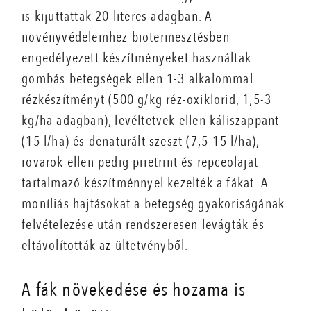
is kijuttattak 20 literes adagban. A
növényvédelemhez bioter­mesztésben
engedélyezett készítményeket használtak:
gombás betegségek ellen 1-3 alkalommal
rézkészítményt (500 g/kg réz-oxiklorid, 1,5-3
kg/ha adagban), levéltetvek ellen káliszappant
(15 l/ha) és denaturált szeszt (7,5-15 l/ha),
rovarok ellen pedig piretrint és repceolajat
tartalmazó készítménnyel kezelték a fákat. A
moníliás hajtásokat a betegség gyakoriságának
felvételezése után rendszeresen levágták és
eltávolították az ültetvényből.
A fák növekedése és hozama is