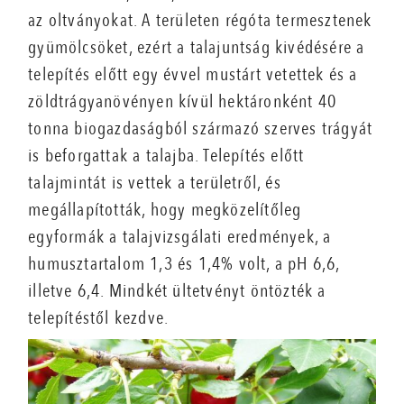
az oltványokat. A területen régóta termesztenek
gyümölcsöket, ezért a talajuntság kivédésére a
telepítés előtt egy évvel mustárt vetettek és a
zöldtrágyanövényen kívül hektáronként 40
tonna biogazdaságból származó szerves trágyát
is beforgattak a talajba. Telepítés előtt
talajmintát is vettek a területről, és
megállapították, hogy megközelítőleg
egyformák a talajvizsgálati eredmények, a
humusztartalom 1,3 és 1,4% volt, a pH 6,6,
illetve 6,4. Mindkét ültetvényt öntözték a
telepítéstől kezdve.