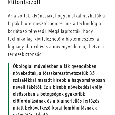
különbözött
Arra voltak kíváncsiak, hogyan alkalmazhatók a
fajták biotermesztésben és mik a technológia
korlátozó tényezői. Megállapították, hogy
technikailag kivitelezhető a biotermesztés, a
legnagyobb kihívás a növényvédelem, illetve a
termésbiztonság.
Ökológiai művelésben a fák gyengébben
növekedtek, a törzskeresztmetszetük 35
százalékkal maradt kisebb a hagyományosan
nevelt fákétól. Ez a kisebb növekedési erély
elsősorban a betegségek gyakoribb
előfordulásának és a blumeriellás fertőzés
miatt bekövetkező korai lombhullásnak a
számlájára írható.