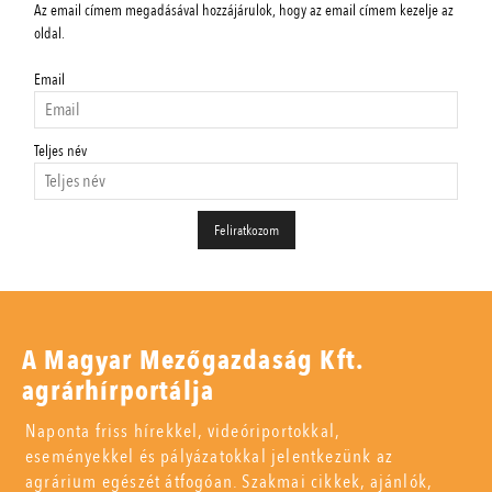
Az email címem megadásával hozzájárulok, hogy az email címem kezelje az
oldal.
Email
Teljes név
A Magyar Mezőgazdaság Kft.
agrárhírportálja
Naponta friss hírekkel, videóriportokkal,
eseményekkel és pályázatokkal jelentkezünk az
agrárium egészét átfogóan. Szakmai cikkek, ajánlók,