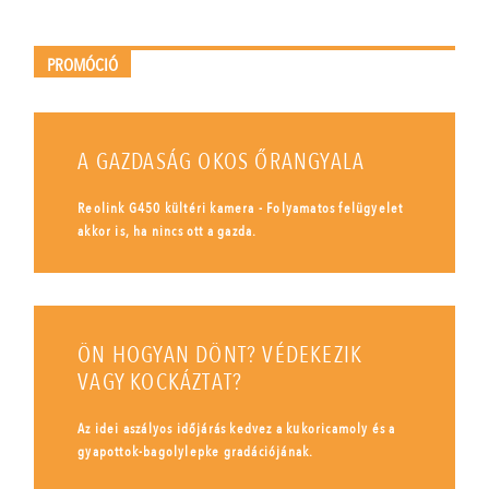
PROMÓCIÓ
A GAZDASÁG OKOS ŐRANGYALA
Reolink G450 kültéri kamera - Folyamatos felügyelet
akkor is, ha nincs ott a gazda.
ÖN HOGYAN DÖNT? VÉDEKEZIK
VAGY KOCKÁZTAT?
Az idei aszályos időjárás kedvez a kukoricamoly és a
gyapottok-bagolylepke gradációjának.