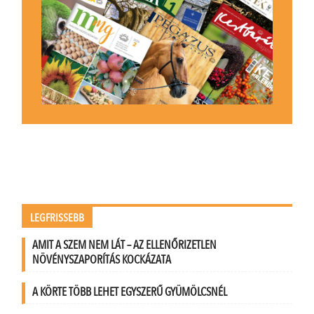
LEGFRISSEBB
AMIT A SZEM NEM LÁT – AZ ELLENŐRIZETLEN
NÖVÉNYSZAPORÍTÁS KOCKÁZATA
A KÖRTE TÖBB LEHET EGYSZERŰ GYÜMÖLCSNÉL