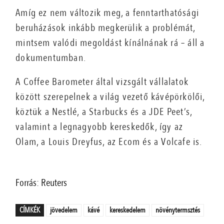
Amíg ez nem változik meg, a fenntarthatósági
beruházások inkább megkerülik a problémát,
mintsem valódi megoldást kínálnának rá – áll a
dokumentumban.
A Coffee Barometer által vizsgált vállalatok
között szerepelnek a világ vezető kávépörkölői,
köztük a Nestlé, a Starbucks és a JDE Peet’s,
valamint a legnagyobb kereskedők, így az
Olam, a Louis Dreyfus, az Ecom és a Volcafe is.
Forrás: Reuters
CÍMKÉK
jövedelem
kávé
kereskedelem
növénytermsztés