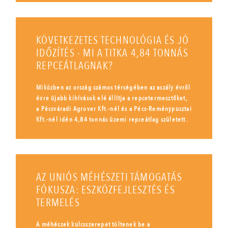
KÖVETKEZETES TECHNOLÓGIA ÉS JÓ
IDŐZÍTÉS - MI A TITKA 4,84 TONNÁS
REPCEÁTLAGNAK?
Miközben az ország számos térségében az aszály évről
évre újabb kihívások elé állítja a repcetermesztőket,
a Pécsváradi Agrover Kft.-nél és a Pécs-Reménypusztai
Kft.-nél idén 4,84 tonnás üzemi repceátlag született.
AZ UNIÓS MÉHÉSZETI TÁMOGATÁS
FÓKUSZA: ESZKÖZFEJLESZTÉS ÉS
TERMELÉS
A méhészek kulcsszerepet töltenek be a