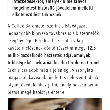
intézkedésekről, amelyek a méltányos
megélhetést biztosító jövedelem melletti
elköteleződést tükröznék.
A Coffee Barometer szerint a kávéágazat
legnagyobb kihívása továbbra is a kistermelők
szegénysége. Becslésük szerint a világ
kávétermelésének döntő részét mintegy
12,5
millió gazdálkodó háztartás adja, amelyek
többsége két hektárnál kisebb területen termel.
Ezek a családok még a jelenlegi, viszonylag
magasabb kávéárak mellett is nehezen tudnak
olyan jövedelemhez jutni, amely hosszú távon
biztos megélhetést jelentene.