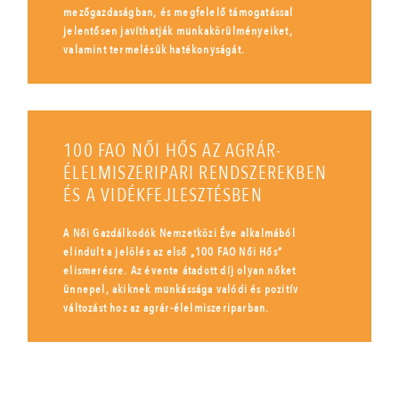
mezőgazdaságban, és megfelelő támogatással
jelentősen javíthatják munkakörülményeiket,
valamint termelésük hatékonyságát.
100 FAO NŐI HŐS AZ AGRÁR-
ÉLELMISZERIPARI RENDSZEREKBEN
ÉS A VIDÉKFEJLESZTÉSBEN
A Női Gazdálkodók Nemzetközi Éve alkalmából
elindult a jelölés az első „100 FAO Női Hős”
elismerésre. Az évente átadott díj olyan nőket
ünnepel, akiknek munkássága valódi és pozitív
változást hoz az agrár-élelmiszeriparban.