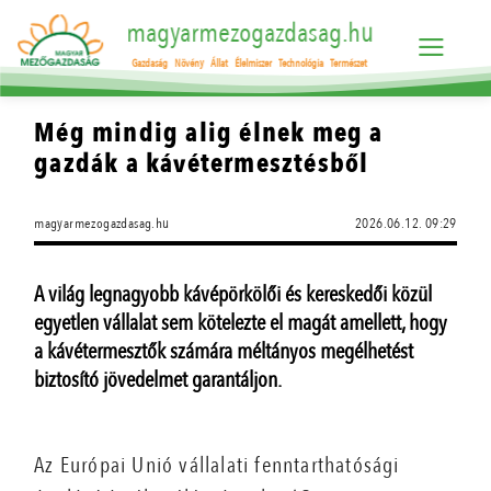
magyarmezogazdasag.hu
Gazdaság
Növény
Állat
Élelmiszer
Technológia
Természet
Még mindig alig élnek meg a
gazdák a kávétermesztésből
magyarmezogazdasag.hu
2026.06.12. 09:29
A világ legnagyobb kávépörkölői és kereskedői közül
egyetlen vállalat sem kötelezte el magát amellett, hogy
a kávétermesztők számára méltányos megélhetést
biztosító jövedelmet garantáljon.
Az Európai Unió vállalati fenntarthatósági