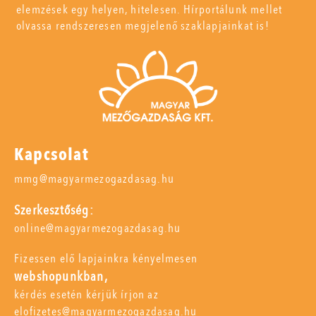
elemzések egy helyen, hitelesen. Hírportálunk mellet
olvassa rendszeresen megjelenő szaklapjainkat is!
Kapcsolat
mmg@magyarmezogazdasag.hu
Szerkesztőség:
online@magyarmezogazdasag.hu
Fizessen elő lapjainkra kényelmesen
webshopunkban,
kérdés esetén kérjük írjon az
elofizetes@magyarmezogazdasag.hu