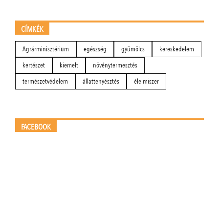
CÍMKÉK
Agrárminisztérium
egészség
gyümölcs
kereskedelem
kertészet
kiemelt
növénytermesztés
természetvédelem
állattenyésztés
élelmiszer
FACEBOOK