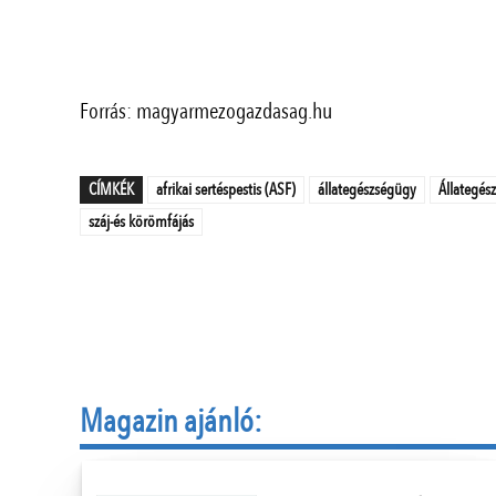
Forrás: magyarmezogazdasag.hu
CÍMKÉK
afrikai sertéspestis (ASF)
állategészségügy
Állategés
száj-és körömfájás
Magazin ajánló: