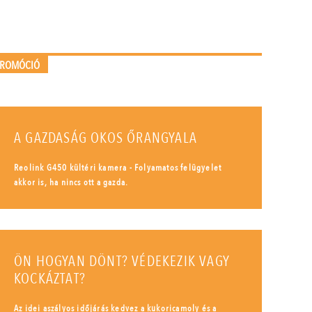
PROMÓCIÓ
A GAZDASÁG OKOS ŐRANGYALA
Reolink G450 kültéri kamera - Folyamatos felügyelet
akkor is, ha nincs ott a gazda.
ÖN HOGYAN DÖNT? VÉDEKEZIK VAGY
KOCKÁZTAT?
Az idei aszályos időjárás kedvez a kukoricamoly és a