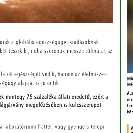
zerek a globális egészségügyi kiadásoknak
kát teszik ki, noha szerepük messze túlmutat az
llatok egészségét védik, hanem az élelmiszer-
ségügy alapját is jelentik.
 mintegy 75 százaléka állati eredetű, ezért a
ilágjárvány megelőzésében is kulcsszerepet
a laboratóriumi háttér, vagy gyenge a terepi