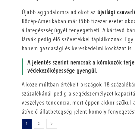
Újabb aggodalomra ad okot az
újvilági csavar
Közép-Amerikában már több tízezer esetet okoz
állategészségügyét fenyegetheti. A kártevő bár
lárvák pedig élő szövetekkel táplálkoznak. Egy 
hanem gazdasági és kereskedelmi kockázat is.
A jelentés szerint nemcsak a kórokozók terj
védekezőképessége gyengül.
A közelmúltban értékelt országok 18 százalékán
százalékánál pedig a segédszemélyzet kapacitá
veszélyes tendencia, mert éppen akkor szűkül 
átívelő állatbetegség jelent komoly fenyegetés
1
2