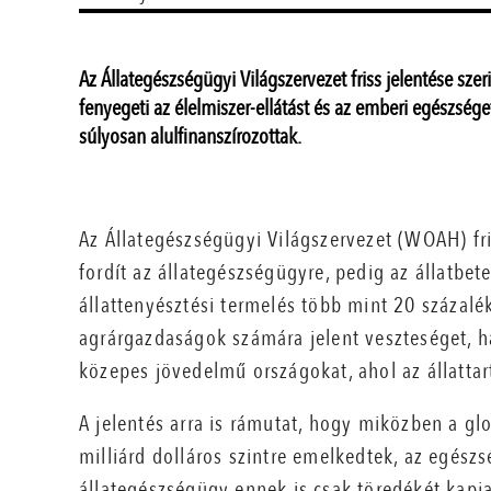
Az Állategészségügyi Világszervezet friss jelentése sze
fenyegeti az élelmiszer-ellátást és az emberi egészsége
súlyosan alulfinanszírozottak.
Az Állategészségügyi Világszervezet (WOAH) fr
fordít az állategészségügyre, pedig az állatbe
állattenyésztési termelés több mint 20 százalé
agrárgazdaságok számára jelent veszteséget, h
közepes jövedelmű országokat, ahol az állatta
A jelentés arra is rámutat, hogy miközben a g
milliárd dolláros szintre emelkedtek, az egész
állategészségügy ennek is csak töredékét kapja