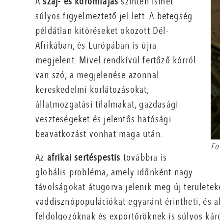
A
száj- és körömfájás
szintén ismét
súlyos figyelmeztető jel lett. A betegség
példátlan kitöréseket okozott Dél-
Afrikában, és Európában is újra
megjelent. Mivel rendkívül fertőző kórról
van szó, a megjelenése azonnal
kereskedelmi korlátozásokat,
állatmozgatási tilalmakat, gazdasági
veszteségeket és jelentős hatósági
beavatkozást vonhat maga után.
Fo
Az
afrikai sertéspestis
továbbra is
globális probléma, amely időnként nagy
távolságokat átugorva jelenik meg új területek
vaddisznópopulációkat egyaránt érintheti, és a
feldolgozóknak és exportőröknek is súlyos kár