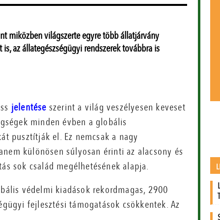
rint miközben világszerte egyre több állatjárvány
t is, az állategészségügyi rendszerek továbbra is
iss
jelentése
szerint a világ veszélyesen keveset
tegségek minden évben a globális
kát pusztítják el. Ez nemcsak a nagy
anem különösen súlyosan érinti az alacsony és
rtás sok család megélhetésének alapja.
L
lobális védelmi kiadások rekordmagas, 2900
ségügyi fejlesztési támogatások csökkentek. Az
.