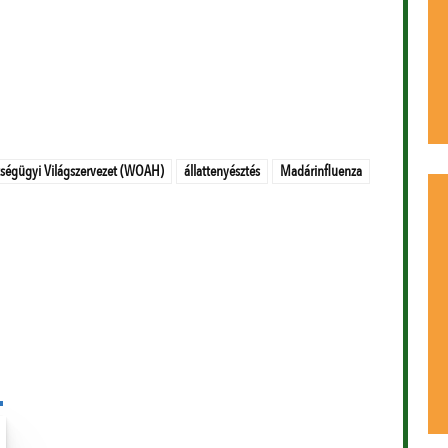
zségügyi Világszervezet (WOAH)
állattenyésztés
Madárinfluenza