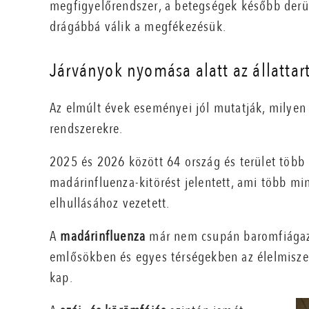
megfigyelőrendszer, a betegségek később derül
drágábbá válik a megfékezésük.
Járványok nyomása alatt az állattar
Az elmúlt évek eseményei jól mutatják, milyen
rendszerekre.
2025 és 2026 között 64 ország és terület több
madárinfluenza-kitörést jelentett, ami több mi
elhullásához vezetett.
A
madárinfluenza
már nem csupán baromfiágaz
emlősökben és egyes térségekben az élelmiszer
kap.