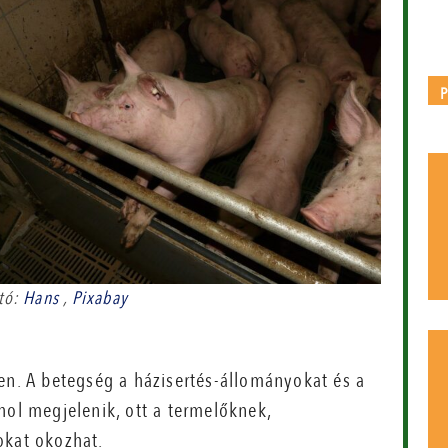
tó:
Hans
,
Pixabay
en. A betegség a házisertés-állományokat és a
hol megjelenik, ott a termelőknek,
okat okozhat.