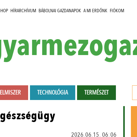
SHOP
HÍRARCHÍVUM
BÁBOLNAI GAZDANAPOK
A MI ERDŐNK
FIÓKOM
yarmezoga
LELMISZER
TECHNOLÓGIA
TERMÉSZET
tegészségügy
2026.06.15. 06:06