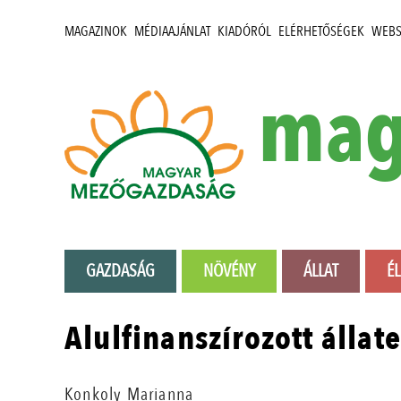
MAGAZINOK
MÉDIAAJÁNLAT
KIADÓRÓL
ELÉRHETŐSÉGEK
WEB
mag
GAZDASÁG
NÖVÉNY
ÁLLAT
É
Alulfinanszírozott álla
Konkoly Marianna