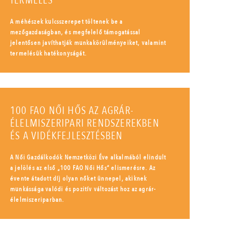
TERMELÉS
A méhészek kulcsszerepet töltenek be a
mezőgazdaságban, és megfelelő támogatással
jelentősen javíthatják munkakörülményeiket, valamint
termelésük hatékonyságát.
100 FAO NŐI HŐS AZ AGRÁR-
ÉLELMISZERIPARI RENDSZEREKBEN
ÉS A VIDÉKFEJLESZTÉSBEN
A Női Gazdálkodók Nemzetközi Éve alkalmából elindult
a jelölés az első „100 FAO Női Hős” elismerésre. Az
évente átadott díj olyan nőket ünnepel, akiknek
munkássága valódi és pozitív változást hoz az agrár-
élelmiszeriparban.