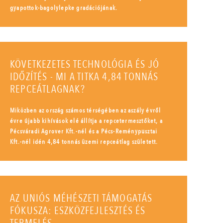
gyapottok-bagolylepke gradációjának.
KÖVETKEZETES TECHNOLÓGIA ÉS JÓ
IDŐZÍTÉS - MI A TITKA 4,84 TONNÁS
REPCEÁTLAGNAK?
Miközben az ország számos térségében az aszály évről
évre újabb kihívások elé állítja a repcetermesztőket, a
Pécsváradi Agrover Kft.-nél és a Pécs-Reménypusztai
Kft.-nél idén 4,84 tonnás üzemi repceátlag született.
AZ UNIÓS MÉHÉSZETI TÁMOGATÁS
FÓKUSZA: ESZKÖZFEJLESZTÉS ÉS