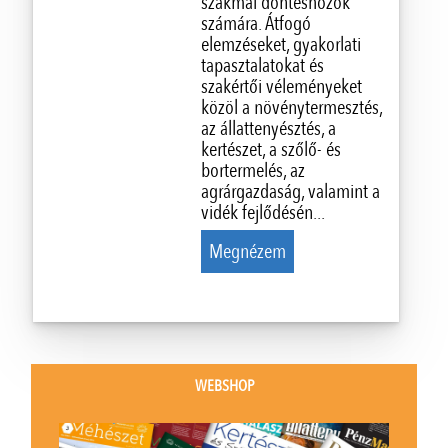
szakmai döntéshozók
számára. Átfogó
elemzéseket, gyakorlati
tapasztalatokat és
szakértői véleményeket
közöl a növénytermesztés,
az állattenyésztés, a
kertészet, a szőlő- és
bortermelés, az
agrárgazdaság, valamint a
vidék fejlődésén...
Megnézem
WEBSHOP