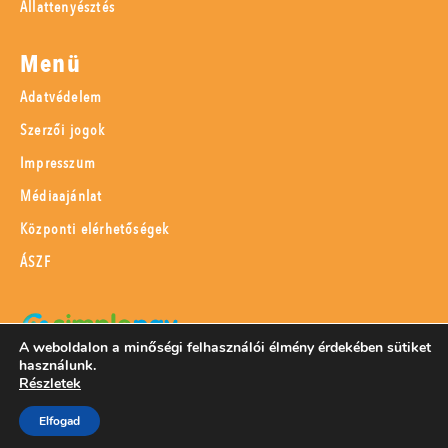
Állattenyésztés
Menü
Adatvédelem
Szerzői jogok
Impresszum
Médiaajánlat
Központi elérhetőségek
ÁSZF
A weboldalon a minőségi felhasználói élmény érdekében sütiket
használunk.
SimplePay adattovábbítási nyilatkozat
Részletek
Elfogad
© 2023 Magyar Mezőgazdaság Kft.