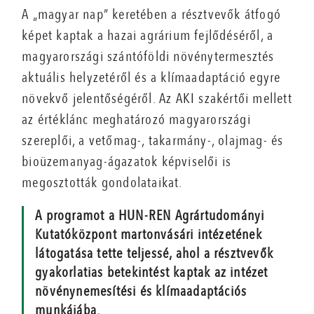
A „magyar nap” keretében a résztvevők átfogó
képet kaptak a hazai agrárium fejlődéséről, a
magyarországi szántóföldi növénytermesztés
aktuális helyzetéről és a klímaadaptáció egyre
növekvő jelentőségéről. Az AKI szakértői mellett
az értéklánc meghatározó magyarországi
szereplői, a vetőmag-, takarmány-, olajmag- és
bioüzemanyag-ágazatok képviselői is
megosztották gondolataikat.
A programot a HUN-REN Agrártudományi
Kutatóközpont martonvásári intézetének
látogatása tette teljessé, ahol a résztvevők
gyakorlatias betekintést kaptak az intézet
növénynemesítési és klímaadaptációs
munkájába.