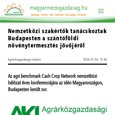
magyarmezogazdasag.hu
Gazdaság
Növény
Állat
Élelmiszer
Technológia
Természet
Nemzetközi szakértők tanácskoztak
Budapesten a szántóföldi
növénytermesztés jövőjéről
Agrárközgazdasági Intézet
2026.07.06. 15:56
Az agri benchmark Cash Crop Network nemzetközi
hálózat éves konferenciájára az idén Magyarországon,
Budapesten került sor.