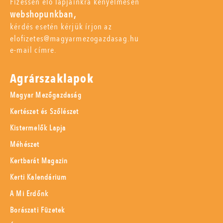
Fizessen elő lapjainkra kényelmesen
webshopunkban,
kérdés esetén kérjük írjon az
elofizetes@magyarmezogazdasag.hu
e-mail címre.
Agrárszaklapok
Magyar Mezőgazdaság
Kertészet és Szőlészet
Kistermelők Lapja
Méhészet
Kertbarát Magazin
Kerti Kalendárium
A Mi Erdőnk
Borászati Füzetek