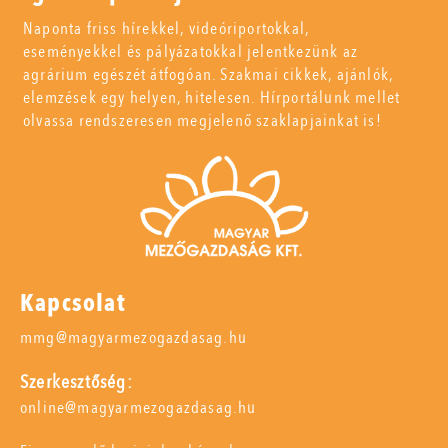
Naponta friss hírekkel, videóriportokkal,
eseményekkel és pályázatokkal jelentkezünk az
agrárium egészét átfogóan. Szakmai cikkek, ajánlók,
elemzések egy helyen, hitelesen. Hírportálunk mellet
olvassa rendszeresen megjelenő szaklapjainkat is!
Kapcsolat
mmg@magyarmezogazdasag.hu
Szerkesztőség:
online@magyarmezogazdasag.hu