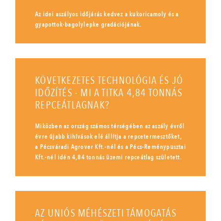
Az idei aszályos időjárás kedvez a kukoricamoly és a
gyapottok-bagolylepke gradációjának.
KÖVETKEZETES TECHNOLÓGIA ÉS JÓ
IDŐZÍTÉS - MI A TITKA 4,84 TONNÁS
REPCEÁTLAGNAK?
Miközben az ország számos térségében az aszály évről
évre újabb kihívások elé állítja a repcetermesztőket,
a Pécsváradi Agrover Kft.-nél és a Pécs-Reménypusztai
Kft.-nél idén 4,84 tonnás üzemi repceátlag született.
AZ UNIÓS MÉHÉSZETI TÁMOGATÁS