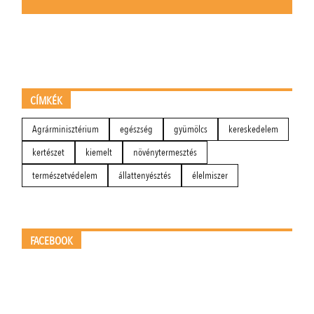
CÍMKÉK
Agrárminisztérium
egészség
gyümölcs
kereskedelem
kertészet
kiemelt
növénytermesztés
természetvédelem
állattenyésztés
élelmiszer
FACEBOOK