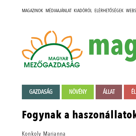
MAGAZINOK
MÉDIAAJÁNLAT
KIADÓRÓL
ELÉRHETŐSÉGEK
WEB
mag
GAZDASÁG
NÖVÉNY
ÁLLAT
É
Fogynak a haszonállato
Konkoly Marianna