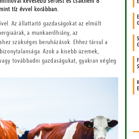
illióval kevesebb sertést és csaknem 8
mint tíz évvel korábban.
el. Az állattartó gazdaságokat az elmúlt
nergiaárak, a munkaerőhiány, az
éshez szükséges beruházások. Ehhez társul a
 bizonytalansága. Azok a kisebb üzemek,
vagy továbbadni gazdaságukat, gyakran végleg