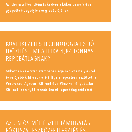
Az idei aszályos időjárás kedvez a kukoricamoly és a
gyapottok-bagolylepke gradációjának.
KÖVETKEZETES TECHNOLÓGIA ÉS JÓ
IDŐZÍTÉS - MI A TITKA 4,84 TONNÁS
REPCEÁTLAGNAK?
Miközben az ország számos térségében az aszály évről
évre újabb kihívások elé állítja a repcetermesztőket, a
Pécsváradi Agrover Kft.-nél és a Pécs-Reménypusztai
Kft.-nél idén 4,84 tonnás üzemi repceátlag született.
AZ UNIÓS MÉHÉSZETI TÁMOGATÁS
FÓKUSZA: ESZKÖZFEJLESZTÉS ÉS