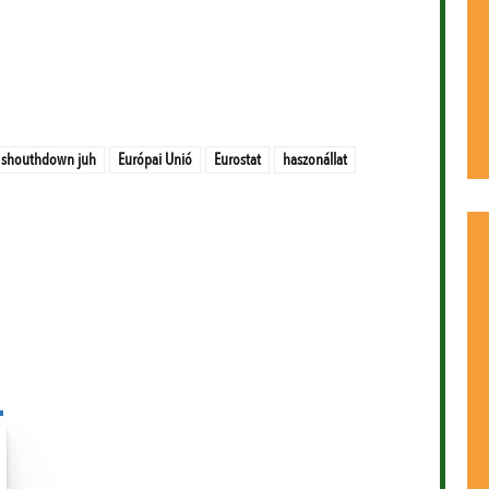
 shouthdown juh
Európai Unió
Eurostat
haszonállat