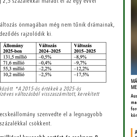
 2,5 százalékkal maradt el az egy évvel
 változás önmagában még nem tűnik drámainak,
eződés rajzolódik ki.
 között *A 2015-ös értékek a 2025-ös
ízéves változásból visszaszámított, kerekített
kecskeállomány szenvedte el a legnagyobb
százalékkal csökkent.