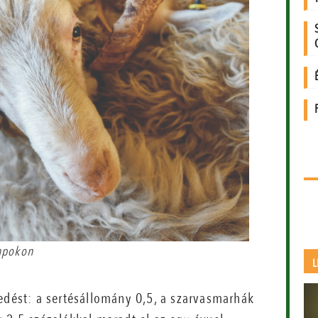
napokon
L
edést: a sertésállomány 0,5, a szarvasmarhák