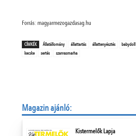
Forrás: magyarmezogazdasag.hu
CÍMKÉK
Állatállomány
állattartás
állattenyésztés
babydoll
kecske
sertés
szarvasmarha
Magazin ajánló:
Kistermelők Lapja