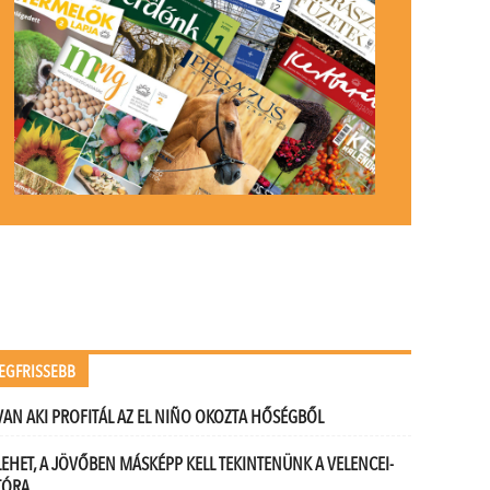
EGFRISSEBB
VAN AKI PROFITÁL AZ EL NIÑO OKOZTA HŐSÉGBŐL
LEHET, A JÖVŐBEN MÁSKÉPP KELL TEKINTENÜNK A VELENCEI-
TÓRA