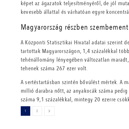
képet az ágazatok teljesítményéről, de jól muta
kevesebb állattal és várhatóan egyre koncentr
Magyarország részben szembement 
A Központi Statisztikai Hivatal adatai szerint
tartottak Magyarországon, 1,4 százalékkal több
tehénállomány lényegében változatlan maradt, e
tehenek száma 267 ezer volt.
A sertéstartásban szintén bővülést mértek. A m
millió darabra nőtt, az anyakocák száma pedig
száma 9,1 százalékkal, mintegy 20 ezerre csök
1
2