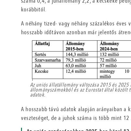
száma 0,4, a juhállomány 2,2, a kecskéké pedig
korábbitól.
A néhány tized- vagy néhány százalékos éves
hosszabb időtávon azonban már jelentős átrend
Az uniós állatállomány változása 2015 és 2025
állományszámokból és az Eurostat által közölt t
adatok.
A hosszabb távú adatok alapján arányaiban a 
veszteséget, de a juhok száma is több mint 12 