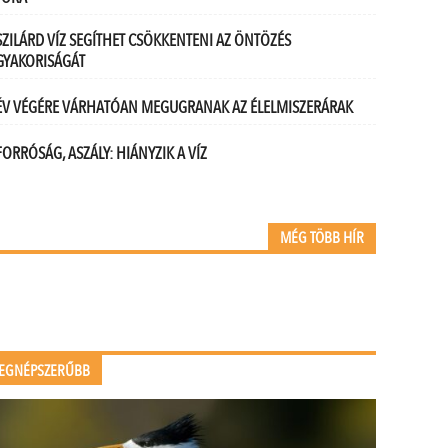
SZILÁRD VÍZ SEGÍTHET CSÖKKENTENI AZ ÖNTÖZÉS
GYAKORISÁGÁT
ÉV VÉGÉRE VÁRHATÓAN MEGUGRANAK AZ ÉLELMISZERÁRAK
FORRÓSÁG, ASZÁLY: HIÁNYZIK A VÍZ
MÉG TÖBB HÍR
EGNÉPSZERŰBB