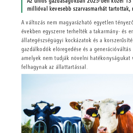
Az uniós gazdaságokban 2025-ben közel 13 m
millióval kevesebb szarvasmarhát tartottak, 
A változás nem magyarázható egyetlen tényezőv
években egyszerre terhelték a takarmány- és e
állategészségügyi kockázatok és a korszerűsít
gazdálkodók elöregedése és a generációváltás
amelyek nem tudják növelni hatékonyságukat 
felhagynak az állattartással.