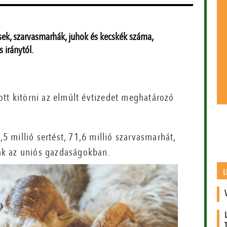
ek, szarvasmarhák, juhok és kecskék száma,
 iránytól.
ott kitörni az elmúlt évtizedet meghatározó
,5 millió sertést, 71,6 millió szarvasmarhát,
ttak az uniós gazdaságokban.
L