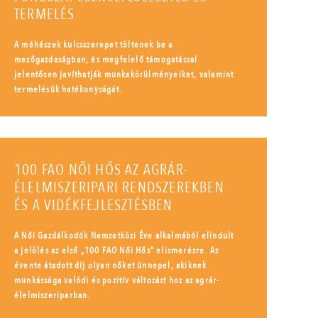
TERMELÉS
A méhészek kulcsszerepet töltenek be a
mezőgazdaságban, és megfelelő támogatással
jelentősen javíthatják munkakörülményeiket, valamint
termelésük hatékonyságát.
100 FAO NŐI HŐS AZ AGRÁR-
ÉLELMISZERIPARI RENDSZEREKBEN
ÉS A VIDÉKFEJLESZTÉSBEN
A Női Gazdálkodók Nemzetközi Éve alkalmából elindult
a jelölés az első „100 FAO Női Hős” elismerésre. Az
évente átadott díj olyan nőket ünnepel, akiknek
munkássága valódi és pozitív változást hoz az agrár-
élelmiszeriparban.