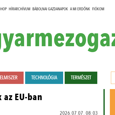
SHOP
HÍRARCHÍVUM
BÁBOLNAI GAZDANAPOK
A MI ERDŐNK
FIÓKOM
yarmezoga
LELMISZER
TECHNOLÓGIA
TERMÉSZET
k az EU-ban
2026.07.07. 08:03