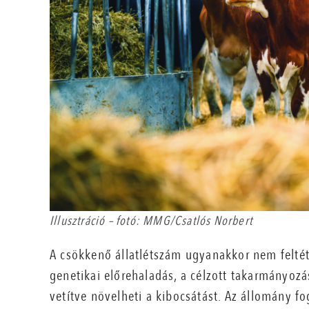
Illusztráció – fotó: MMG/Csatlós Norbert
A csökkenő állatlétszám ugyanakkor nem feltét
genetikai előrehaladás, a célzott takarmányozás
vetítve növelheti a kibocsátást. Az állomány 