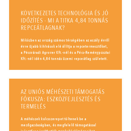
KÖVETKEZETES TECHNOLÓGIA ÉS JÓ
IDŐZÍTÉS - MI A TITKA 4,84 TONNÁS
REPCEÁTLAGNAK?
Miközben az ország számos térségében az aszály évről
évre újabb kihívások elé állítja a repcetermesztőket,
a Pécsváradi Agrover Kft.-nél és a Pécs-Reménypusztai
Kft.-nél idén 4,84 tonnás üzemi repceátlag született.
AZ UNIÓS MÉHÉSZETI TÁMOGATÁS
FÓKUSZA: ESZKÖZFEJLESZTÉS ÉS
TERMELÉS
A méhészek kulcsszerepet töltenek be a
mezőgazdaságban, és megfelelő támogatással