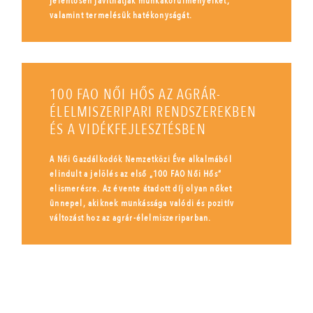
jelentősen javíthatják munkakörülményeiket,
valamint termelésük hatékonyságát.
100 FAO NŐI HŐS AZ AGRÁR-
ÉLELMISZERIPARI RENDSZEREKBEN
ÉS A VIDÉKFEJLESZTÉSBEN
A Női Gazdálkodók Nemzetközi Éve alkalmából
elindult a jelölés az első „100 FAO Női Hős”
elismerésre. Az évente átadott díj olyan nőket
ünnepel, akiknek munkássága valódi és pozitív
változást hoz az agrár-élelmiszeriparban.