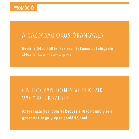
PROMÓCIÓ
A GAZDASÁG OKOS ŐRANGYALA
Reolink G450 kültéri kamera - Folyamatos felügyelet
akkor is, ha nincs ott a gazda.
ÖN HOGYAN DÖNT? VÉDEKEZIK
VAGY KOCKÁZTAT?
Az idei aszályos időjárás kedvez a kukoricamoly és a
gyapottok-bagolylepke gradációjának.