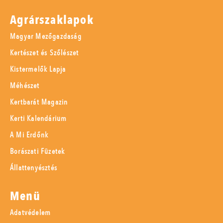
Agrárszaklapok
Magyar Mezőgazdaság
Kertészet és Szőlészet
Kistermelők Lapja
Méhészet
Kertbarát Magazin
Kerti Kalendárium
A Mi Erdőnk
Borászati Füzetek
Állattenyésztés
Menü
Adatvédelem