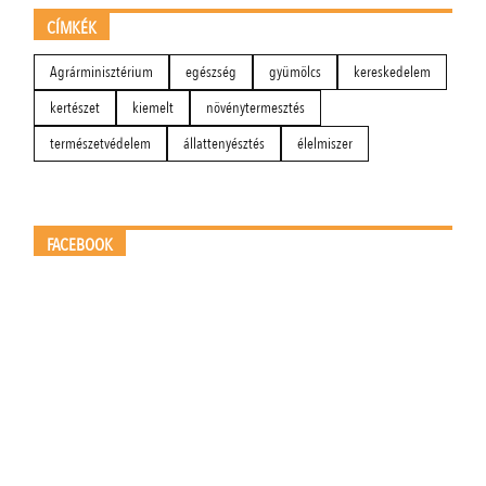
CÍMKÉK
Agrárminisztérium
egészség
gyümölcs
kereskedelem
kertészet
kiemelt
növénytermesztés
természetvédelem
állattenyésztés
élelmiszer
FACEBOOK