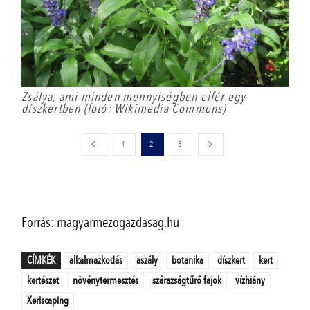
Zsálya, ami minden mennyiségben elfér egy
díszkertben (fotó: Wikimedia Commons)
1
2
3
Forrás: magyarmezogazdasag.hu
CÍMKÉK
alkalmazkodás
aszály
botanika
díszkert
kert
kertészet
növénytermesztés
szárazságtűrő fajok
vízhiány
Xeriscaping