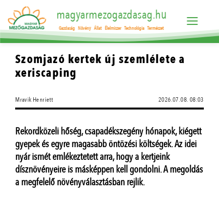
magyarmezogazdasag.hu
Gazdaság
Növény
Állat
Élelmiszer
Technológia
Természet
Szomjazó kertek új szemlélete a
xeriscaping
Mravik Henriett
2026.07.08. 08:03
Rekordközeli hőség, csapadékszegény hónapok, kiégett
gyepek és egyre magasabb öntözési költségek. Az idei
nyár ismét emlékeztetett arra, hogy a kertjeink
dísznövényeire is másképpen kell gondolni. A megoldás
a megfelelő növényválasztásban rejlik.