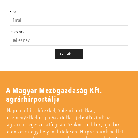
Email
Teljes név
A Magyar Mezőgazdaság Kft.
agrárhírportálja
Naponta friss hírekkel, videóriportokkal,
eseményekkel és pályázatokkal jelentkezünk az
agrárium egészét átfogóan. Szakmai cikkek, ajánlók,
elemzések egy helyen, hitelesen. Hírportálunk mellet