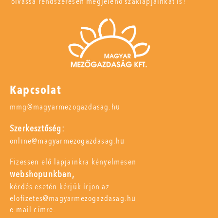
olvassa rendszeresen megjelenő szaklapjainkat is!
Kapcsolat
mmg@magyarmezogazdasag.hu
Szerkesztőség:
online@magyarmezogazdasag.hu
Fizessen elő lapjainkra kényelmesen
webshopunkban,
kérdés esetén kérjük írjon az
elofizetes@magyarmezogazdasag.hu
e-mail címre.