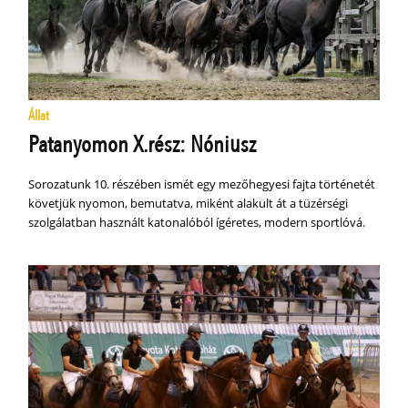
Állat
Patanyomon X.rész: Nóniusz
Sorozatunk 10. részében ismét egy mezőhegyesi fajta történetét
követjük nyomon, bemutatva, miként alakult át a tüzérségi
szolgálatban használt katonalóból ígéretes, modern sportlóvá.