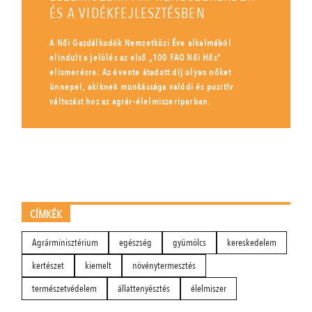
ÉS A VIDÉKFEJLESZTÉSBEN
A Női Gazdálkodók Nemzetközi Éve alkalmából
elindult a jelölés az első „100 FAO Női Hős”
elismerésre. Az évente átadott díj olyan nőket
ünnepel, akiknek munkássága valódi és pozitív
változást hoz az agrár-élelmiszeriparban.
CÍMKÉK
Agrárminisztérium
egészség
gyümölcs
kereskedelem
kertészet
kiemelt
növénytermesztés
természetvédelem
állattenyésztés
élelmiszer