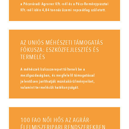
a Pécsváradi Agrover Kft.-nél és a Pécs-Reménypusztai
Kft.-nél idén 4,84 tonnás üzemi repceátlag született.
AZ UNIÓS MÉHÉSZETI TÁMOGATÁS
FÓKUSZA: ESZKÖZFEJLESZTÉS ÉS
TERMELÉS
A méhészek kulcsszerepet töltenek be a
mezőgazdaságban, és megfelelő támogatással
jelentősen javíthatják munkakörülményeiket,
valamint termelésük hatékonyságát.
100 FAO NŐI HŐS AZ AGRÁR-
ÉLELMISZERIPARI RENDSZEREKBEN