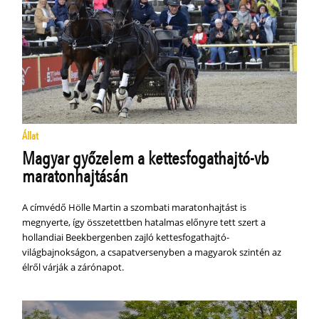
Állat
Magyar győzelem a kettesfogathajtó-vb
maratonhajtásán
A címvédő Hölle Martin a szombati maratonhajtást is
megnyerte, így összetettben hatalmas előnyre tett szert a
hollandiai Beekbergenben zajló kettesfogathajtó-
világbajnokságon, a csapatversenyben a magyarok szintén az
élről várják a zárónapot.