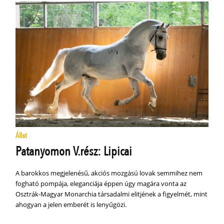
Állat
Patanyomon V.rész: Lipicai
A barokkos megjelenésű, akciós mozgású lovak semmihez nem
fogható pompája, eleganciája éppen úgy magára vonta az
Osztrák-Magyar Monarchia társadalmi elitjének a figyelmét, mint
ahogyan a jelen emberét is lenyűgözi.