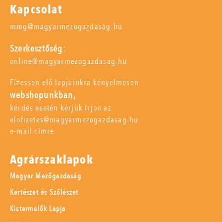
Kapcsolat
mmg@magyarmezogazdasag.hu
Szerkesztőség:
online@magyarmezogazdasag.hu
Fizessen elő lapjainkra kényelmesen
webshopunkban,
kérdés esetén kérjük írjon az
elofizetes@magyarmezogazdasag.hu
e-mail címre.
Agrárszaklapok
Magyar Mezőgazdaság
Kertészet és Szőlészet
Kistermelők Lapja