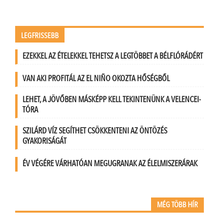
LEGFRISSEBB
EZEKKEL AZ ÉTELEKKEL TEHETSZ A LEGTÖBBET A BÉLFLÓRÁDÉRT
VAN AKI PROFITÁL AZ EL NIÑO OKOZTA HŐSÉGBŐL
LEHET, A JÖVŐBEN MÁSKÉPP KELL TEKINTENÜNK A VELENCEI-
TÓRA
SZILÁRD VÍZ SEGÍTHET CSÖKKENTENI AZ ÖNTÖZÉS
GYAKORISÁGÁT
ÉV VÉGÉRE VÁRHATÓAN MEGUGRANAK AZ ÉLELMISZERÁRAK
MÉG TÖBB HÍR