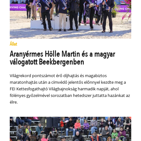
Állat
Aranyérmes Hölle Martin és a magyar
válogatott Beekbergenben
Világrekord pontszámot érő díjhajtás és magabiztos
maratonhajtás után a címvédő jelentős előnnyel kezdte meg a
FEI Kettesfogathajtó Világbajnokság harmadik napját, ahol
fölényes győzelmével sorozatban hetedszer juttatta hazánkat az
élre.