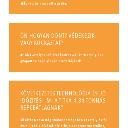
akkor is, ha nincs ott a gazda.
ÖN HOGYAN DÖNT? VÉDEKEZIK
VAGY KOCKÁZTAT?
Az idei aszályos időjárás kedvez a kukoricamoly és a
gyapottok-bagolylepke gradációjának.
KÖVETKEZETES TECHNOLÓGIA ÉS JÓ
IDŐZÍTÉS - MI A TITKA 4,84 TONNÁS
REPCEÁTLAGNAK?
Miközben az ország számos térségében az aszály évről
évre újabb kihívások elé állítja a repcetermesztőket,