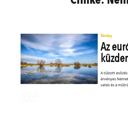
Növény
Az eur
küzde
A túlzott esőzés
érvényes Németo
vetés és a műt