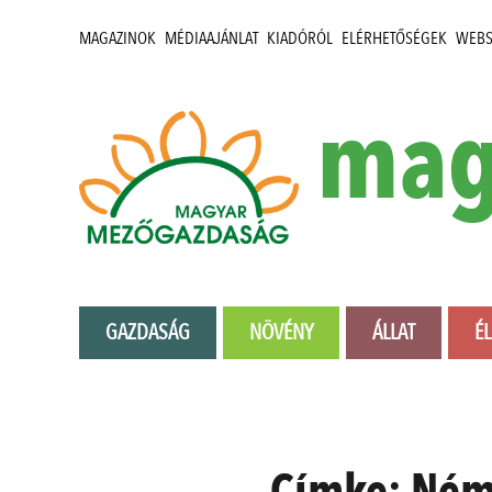
MAGAZINOK
MÉDIAAJÁNLAT
KIADÓRÓL
ELÉRHETŐSÉGEK
WEB
mag
GAZDASÁG
NÖVÉNY
ÁLLAT
É
Címke:
Ném