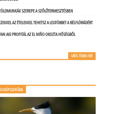
ZÖLDMUNKÁK SZEREPE A SZŐLŐTERMESZTÉSBEN
EZEKKEL AZ ÉTELEKKEL TEHETSZ A LEGTÖBBET A BÉLFLÓRÁDÉRT
VAN AKI PROFITÁL AZ EL NIÑO OKOZTA HŐSÉGBŐL
MÉG TÖBB HÍR
EGNÉPSZERŰBB