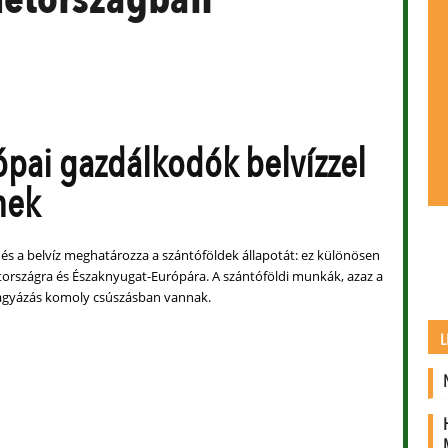
ópai gazdálkodók belvízzel
nek
 és a belvíz meghatározza a szántóföldek állapotát: ez különösen
rszágra és Északnyugat-Európára. A szántóföldi munkák, azaz a
rágyázás komoly csúszásban vannak.
L