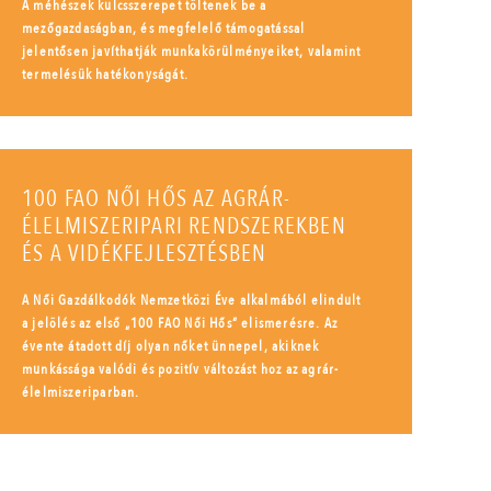
A méhészek kulcsszerepet töltenek be a
mezőgazdaságban, és megfelelő támogatással
jelentősen javíthatják munkakörülményeiket, valamint
termelésük hatékonyságát.
100 FAO NŐI HŐS AZ AGRÁR-
ÉLELMISZERIPARI RENDSZEREKBEN
ÉS A VIDÉKFEJLESZTÉSBEN
A Női Gazdálkodók Nemzetközi Éve alkalmából elindult
a jelölés az első „100 FAO Női Hős” elismerésre. Az
évente átadott díj olyan nőket ünnepel, akiknek
munkássága valódi és pozitív változást hoz az agrár-
élelmiszeriparban.