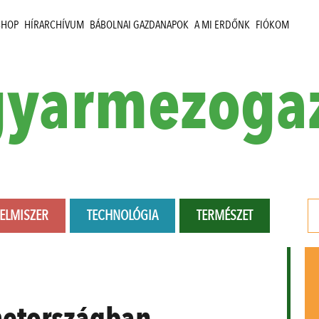
SHOP
HÍRARCHÍVUM
BÁBOLNAI GAZDANAPOK
A MI ERDŐNK
FIÓKOM
yarmezoga
LELMISZER
TECHNOLÓGIA
TERMÉSZET
etországban