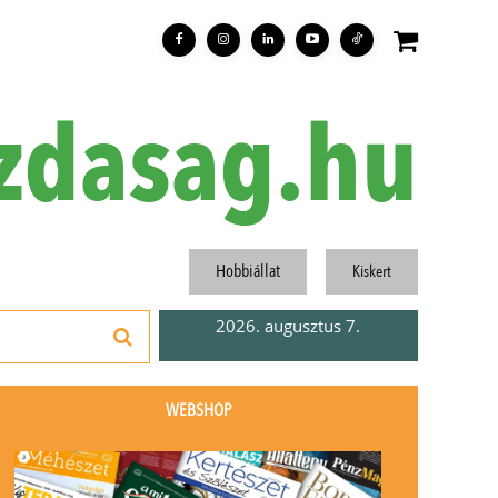
zdasag.hu
Hobbiállat
Kiskert
2026. augusztus 7.
WEBSHOP