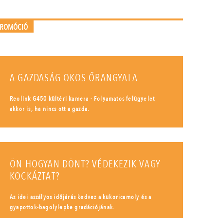
PROMÓCIÓ
A GAZDASÁG OKOS ŐRANGYALA
Reolink G450 kültéri kamera - Folyamatos felügyelet
akkor is, ha nincs ott a gazda.
ÖN HOGYAN DÖNT? VÉDEKEZIK VAGY
KOCKÁZTAT?
Az idei aszályos időjárás kedvez a kukoricamoly és a
gyapottok-bagolylepke gradációjának.