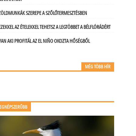
ZÖLDMUNKÁK SZEREPE A SZŐLŐTERMESZTÉSBEN
EZEKKEL AZ ÉTELEKKEL TEHETSZ A LEGTÖBBET A BÉLFLÓRÁDÉRT
VAN AKI PROFITÁL AZ EL NIÑO OKOZTA HŐSÉGBŐL
MÉG TÖBB HÍR
EGNÉPSZERŰBB