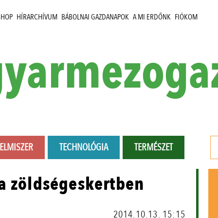
SHOP
HÍRARCHÍVUM
BÁBOLNAI GAZDANAPOK
A MI ERDŐNK
FIÓKOM
yarmezoga
LELMISZER
TECHNOLÓGIA
TERMÉSZET
 a zöldségeskertben
2014.10.13. 15:15