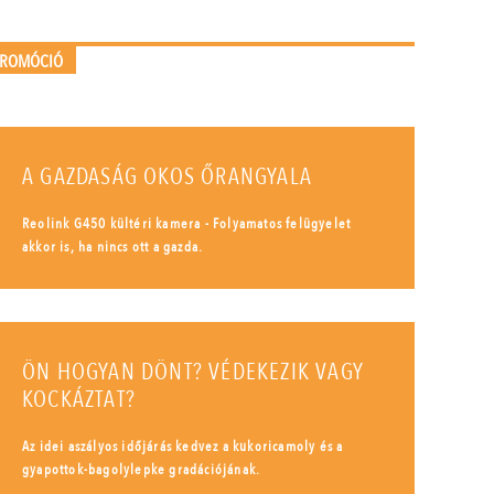
PROMÓCIÓ
A GAZDASÁG OKOS ŐRANGYALA
Reolink G450 kültéri kamera - Folyamatos felügyelet
akkor is, ha nincs ott a gazda.
ÖN HOGYAN DÖNT? VÉDEKEZIK VAGY
KOCKÁZTAT?
Az idei aszályos időjárás kedvez a kukoricamoly és a
gyapottok-bagolylepke gradációjának.