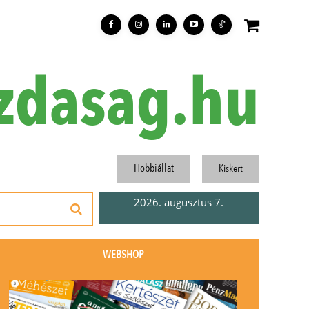
zdasag.hu
Hobbiállat
Kiskert
2026. augusztus 7.
WEBSHOP