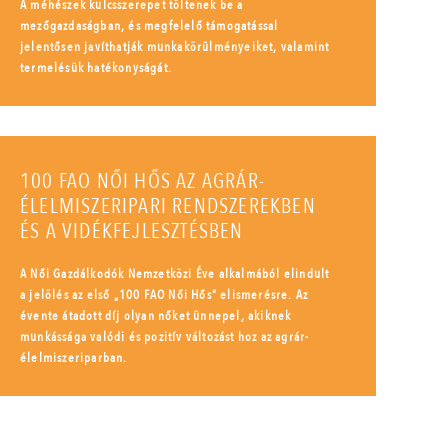
A méhészek kulcsszerepet töltenek be a
mezőgazdaságban, és megfelelő támogatással
jelentősen javíthatják munkakörülményeiket, valamint
termelésük hatékonyságát.
100 FAO NŐI HŐS AZ AGRÁR-
ÉLELMISZERIPARI RENDSZEREKBEN
ÉS A VIDÉKFEJLESZTÉSBEN
A Női Gazdálkodók Nemzetközi Éve alkalmából elindult
a jelölés az első „100 FAO Női Hős” elismerésre. Az
évente átadott díj olyan nőket ünnepel, akiknek
munkássága valódi és pozitív változást hoz az agrár-
élelmiszeriparban.