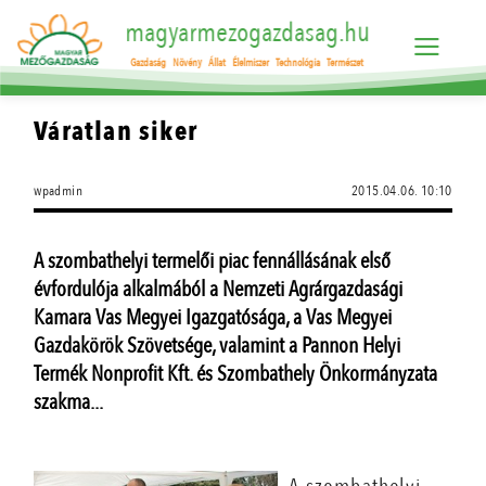
magyarmezogazdasag.hu
Gazdaság
Növény
Állat
Élelmiszer
Technológia
Természet
Váratlan siker
wpadmin
2015.04.06. 10:10
A szombathelyi termelői piac fennállásának első
évfordulója alkalmából a Nemzeti Agrárgazdasági
Kamara Vas Megyei Igazgatósága, a Vas Megyei
Gazdakörök Szövetsége, valamint a Pannon Helyi
Termék Nonprofit Kft. és Szombathely Önkormányzata
szakma...