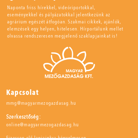
Naponta friss hírekkel, videóriportokkal,
eseményekkel és pályázatokkal jelentkezünk az
agrárium egészét átfogóan. Szakmai cikkek, ajánlók,
elemzések egy helyen, hitelesen. Hírportálunk mellet
olvassa rendszeresen megjelenő szaklapjainkat is!
Kapcsolat
mmg@magyarmezogazdasag.hu
Szerkesztőség:
online@magyarmezogazdasag.hu
Fizessen elő lapjainkra kényelmesen