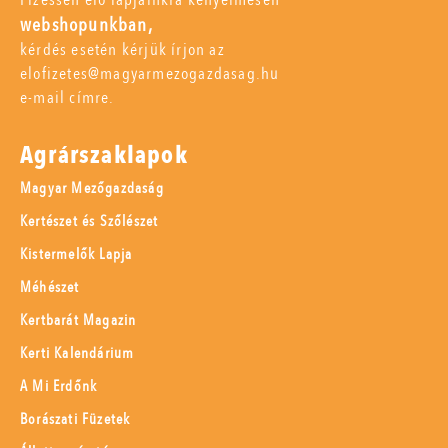
webshopunkban,
kérdés esetén kérjük írjon az
elofizetes@magyarmezogazdasag.hu
e-mail címre.
Agrárszaklapok
Magyar Mezőgazdaság
Kertészet és Szőlészet
Kistermelők Lapja
Méhészet
Kertbarát Magazin
Kerti Kalendárium
A Mi Erdőnk
Borászati Füzetek