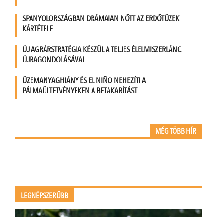
SPANYOLORSZÁGBAN DRÁMAIAN NŐTT AZ ERDŐTÜZEK
KÁRTÉTELE
ÚJ AGRÁRSTRATÉGIA KÉSZÜL A TELJES ÉLELMISZERLÁNC
ÚJRAGONDOLÁSÁVAL
ÜZEMANYAGHIÁNY ÉS EL NIÑO NEHEZÍTI A
PÁLMAÜLTETVÉNYEKEN A BETAKARÍTÁST
MÉG TÖBB HÍR
LEGNÉPSZERŰBB