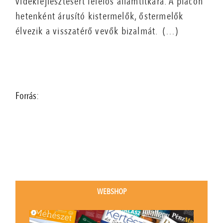
vidékfejlesztésért felelős államtitkára. A piacon
hetenként árusító kistermelők, őstermelők
élvezik a visszatérő
vevők bizalmát. (…)
Forrás:
WEBSHOP