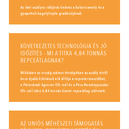
Az idei aszályos időjárás kedvez a kukoricamoly és a
gyapottok-bagolylepke gradációjának.
KÖVETKEZETES TECHNOLÓGIA ÉS JÓ
IDŐZÍTÉS - MI A TITKA 4,84 TONNÁS
REPCEÁTLAGNAK?
Miközben az ország számos térségében az aszály évről
évre újabb kihívások elé állítja a repcetermesztőket,
a Pécsváradi Agrover Kft.-nél és a Pécs-Reménypusztai
Kft.-nél idén 4,84 tonnás üzemi repceátlag született.
AZ UNIÓS MÉHÉSZETI TÁMOGATÁS