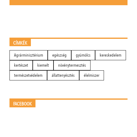
CÍMKÉK
Agrárminisztérium
egészség
gyümölcs
kereskedelem
kertészet
kiemelt
növénytermesztés
természetvédelem
állattenyésztés
élelmiszer
FACEBOOK