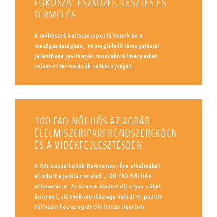
FÓKUSZA: ESZKÖZFEJLESZTÉS ÉS
TERMELÉS
A méhészek kulcsszerepet töltenek be a
mezőgazdaságban, és megfelelő támogatással
jelentősen javíthatják munkakörülményeiket,
valamint termelésük hatékonyságát.
100 FAO NŐI HŐS AZ AGRÁR-
ÉLELMISZERIPARI RENDSZEREKBEN
ÉS A VIDÉKFEJLESZTÉSBEN
A Női Gazdálkodók Nemzetközi Éve alkalmából
elindult a jelölés az első „100 FAO Női Hős”
elismerésre. Az évente átadott díj olyan nőket
ünnepel, akiknek munkássága valódi és pozitív
változást hoz az agrár-élelmiszeriparban.