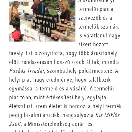
A
szombathelyi
termelői
piac a
szervezők és a
termelők számára
is váratlanul
nagy
sikert hozott
tavaly. Ezt
bizonyította, hogy több árusítóhely
előtt rendszeresen
hosszú sorok álltak, mondta
Puskás Tivadar
, Szombathely polgármestere. A
helyi
piac nagy eredménye, hogy
találkozik
egymással a termelő és a vásárló. A termelői
piac több, mint értékesítési
hely, egyfajta
életstílust, szemléletet is hordoz, a helyi termék
pedig bizalmi árucikk,
hangsúlyozta
Kis Miklós
Zsolt
,
a Miniszterelnökség agrár- és