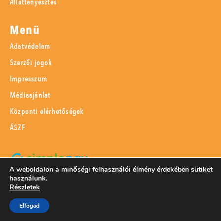
Állattenyésztés
Menü
Adatvédelem
Szerzői jogok
Impresszum
Médiaajánlat
Központi elérhetőségek
ÁSZF
A weboldalon a minőségi felhasználói élmény érdekében sütiket
használunk.
SimplePay adattovábbítási nyilatkozat
Részletek
Elfogad
© 2023 Magyar Mezőgazdaság Kft.