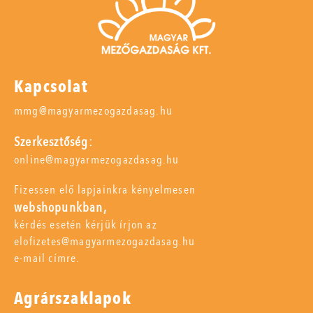
Kapcsolat
mmg@magyarmezogazdasag.hu
Szerkesztőség:
online@magyarmezogazdasag.hu
Fizessen elő lapjainkra kényelmesen
webshopunkban,
kérdés esetén kérjük írjon az
elofizetes@magyarmezogazdasag.hu
e-mail címre.
Agrárszaklapok