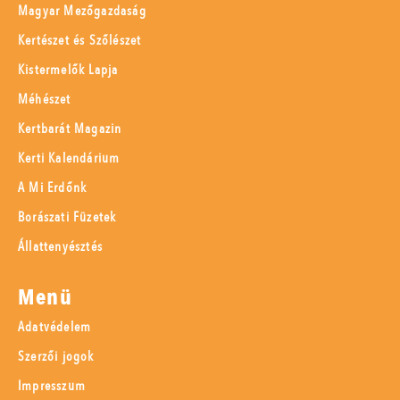
Magyar Mezőgazdaság
Kertészet és Szőlészet
Kistermelők Lapja
Méhészet
Kertbarát Magazin
Kerti Kalendárium
A Mi Erdőnk
Borászati Füzetek
Állattenyésztés
Menü
Adatvédelem
Szerzői jogok
Impresszum