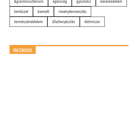
Agrárminisztérium
egészség
gyümölcs
kereskedelem
kertészet
kiemelt
növénytermesztés
természetvédelem
állattenyésztés
élelmiszer
FACEBOOK