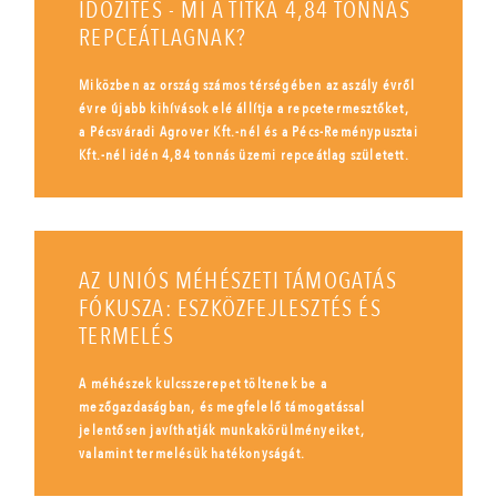
IDŐZÍTÉS - MI A TITKA 4,84 TONNÁS
REPCEÁTLAGNAK?
Miközben az ország számos térségében az aszály évről
évre újabb kihívások elé állítja a repcetermesztőket,
a Pécsváradi Agrover Kft.-nél és a Pécs-Reménypusztai
Kft.-nél idén 4,84 tonnás üzemi repceátlag született.
AZ UNIÓS MÉHÉSZETI TÁMOGATÁS
FÓKUSZA: ESZKÖZFEJLESZTÉS ÉS
TERMELÉS
A méhészek kulcsszerepet töltenek be a
mezőgazdaságban, és megfelelő támogatással
jelentősen javíthatják munkakörülményeiket,
valamint termelésük hatékonyságát.