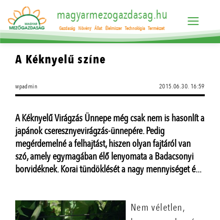
magyarmezogazdasag.hu
Gazdaság
Növény
Állat
Élelmiszer
Technológia
Természet
A Kéknyelű színe
wpadmin
2015.06.30. 16:59
A Kéknyelű Virágzás Ünnepe még csak nem is hasonlít a
japánok cseresznyevirágzás-ünnepére. Pedig
megérdemelné a felhajtást, hiszen olyan fajtáról van
szó, amely egymagában élő lenyomata a Badacsonyi
borvidéknek. Korai tündöklését a nagy mennyiséget é...
Nem véletlen,