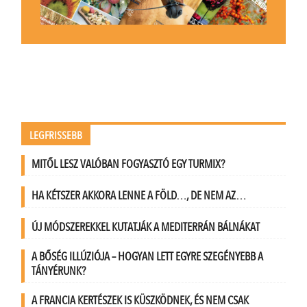
LEGFRISSEBB
MITŐL LESZ VALÓBAN FOGYASZTÓ EGY TURMIX?
HA KÉTSZER AKKORA LENNE A FÖLD…, DE NEM AZ…
ÚJ MÓDSZEREKKEL KUTATJÁK A MEDITERRÁN BÁLNÁKAT
A BŐSÉG ILLÚZIÓJA – HOGYAN LETT EGYRE SZEGÉNYEBB A
TÁNYÉRUNK?
A FRANCIA KERTÉSZEK IS KÜSZKÖDNEK, ÉS NEM CSAK