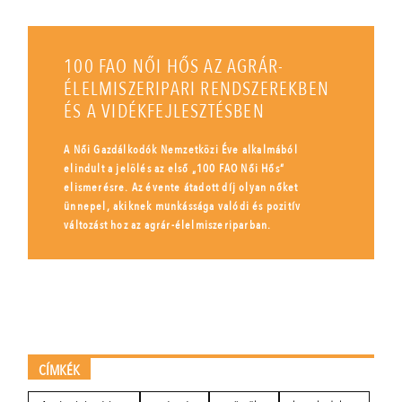
100 FAO NŐI HŐS AZ AGRÁR-
ÉLELMISZERIPARI RENDSZEREKBEN
ÉS A VIDÉKFEJLESZTÉSBEN
A Női Gazdálkodók Nemzetközi Éve alkalmából
elindult a jelölés az első „100 FAO Női Hős”
elismerésre. Az évente átadott díj olyan nőket
ünnepel, akiknek munkássága valódi és pozitív
változást hoz az agrár-élelmiszeriparban.
CÍMKÉK