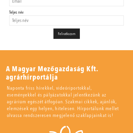
Teljes név
A Magyar Mezőgazdaság Kft.
agrárhírportálja
Naponta friss hírekkel, videóriportokkal,
eseményekkel és pályázatokkal jelentkezünk az
agrárium egészét átfogóan. Szakmai cikkek, ajánlók,
elemzések egy helyen, hitelesen. Hírportálunk mellet
olvassa rendszeresen megjelenő szaklapjainkat is!