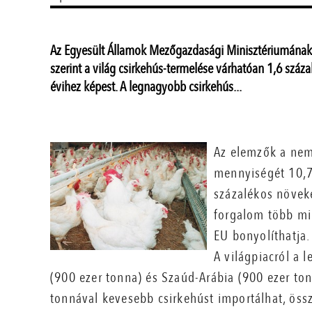
Az Egyesült Államok Mezőgazdasági Minisztériumának 
szerint a világ csirkehús-termelése várhatóan 1,6 száza
évihez képest. A legnagyobb csirkehús...
Az elemzők a nem
mennyiségét 10,7 
százalékos növeke
forgalom több mi
EU bonyolíthatja.
A világpiacról a 
(900 ezer tonna) és Szaúd-Arábia (900 ezer tonn
tonnával kevesebb csirkehúst importálhat, öss