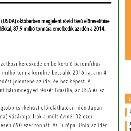
(USDA) októberben megjelent rövid távú előrevetítése
lékkal, 87,9 millió tonnára emelkedik az idén a 2014.
zetközi kereskedelembe kerülő baromfihús
millió tonna körülire becsülik 2016-ra, ami 4
dést jelentene az idei évihez képest. A
nt háromnegyed részét Brazília, az USA és az
L
legtöbb csirkehúst előreláthatóan idén Japán
a) vásárolja. Irak a múlt évinél 32 ezer
zesen 690 ezer tonnát. Az Európai Unió az idén