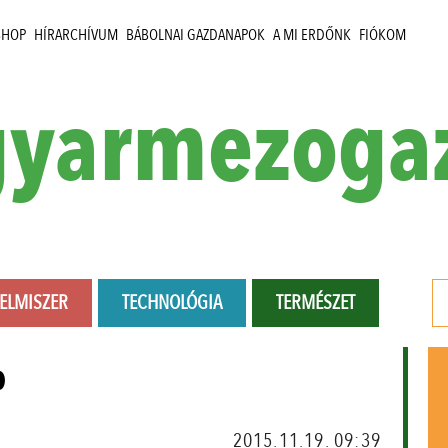
SHOP
HÍRARCHÍVUM
BÁBOLNAI GAZDANAPOK
A MI ERDŐNK
FIÓKOM
yarmezoga
LELMISZER
TECHNOLÓGIA
TERMÉSZET
p
2015.11.19. 09:39