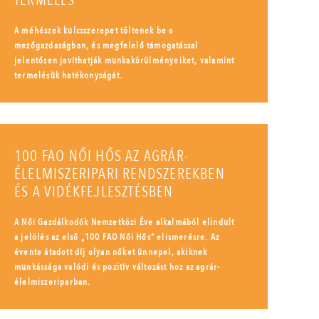
TERMELÉS
A méhészek kulcsszerepet töltenek be a
mezőgazdaságban, és megfelelő támogatással
jelentősen javíthatják munkakörülményeiket, valamint
termelésük hatékonyságát.
100 FAO NŐI HŐS AZ AGRÁR-
ÉLELMISZERIPARI RENDSZEREKBEN
ÉS A VIDÉKFEJLESZTÉSBEN
A Női Gazdálkodók Nemzetközi Éve alkalmából elindult
a jelölés az első „100 FAO Női Hős” elismerésre. Az
évente átadott díj olyan nőket ünnepel, akiknek
munkássága valódi és pozitív változást hoz az agrár-
élelmiszeriparban.