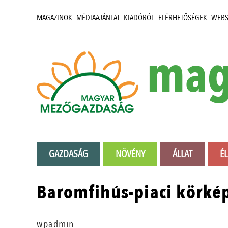
MAGAZINOK
MÉDIAAJÁNLAT
KIADÓRÓL
ELÉRHETŐSÉGEK
WEB
mag
GAZDASÁG
NÖVÉNY
ÁLLAT
É
Baromfihús-piaci körké
wpadmin