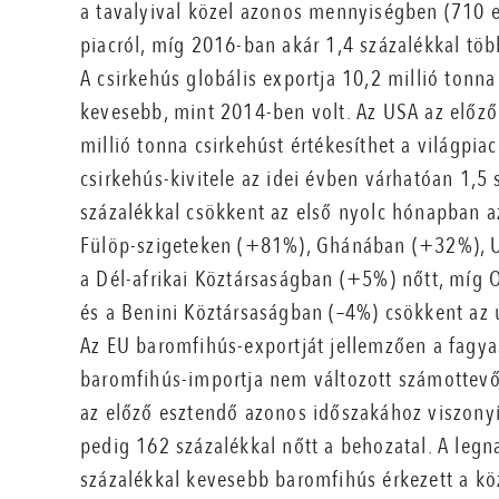
a tavalyival közel azonos mennyiségben (710 e
piacról, míg 2016-ban akár 1,4 százalékkal töb
A csirkehús globális exportja 10,2 millió tonn
kevesebb, mint 2014-ben volt. Az USA az előző
millió tonna csirkehúst értékesíthet a világpi
csirkehús-kivitele az idei évben várhatóan 1,5
százalékkal csökkent az első nyolc hónapban a
Fülöp-szigeteken (+81%), Ghánában (+32%), 
a Dél-afrikai Köztársaságban (+5%) nőtt, mí
és a Benini Köztársaságban (–4%) csökkent az 
Az EU baromfihús-exportját jellemzően a fagya
baromfihús-importja nem változott számottevőe
az előző esztendő azonos időszakához viszonyít
pedig 162 százalékkal nőtt a behozatal. A legn
százalékkal kevesebb baromfihús érkezett a k