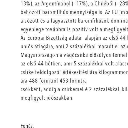
13%), az Argentínából (–17%), a Chiléből (–28%
behozott baromfihús mennyisége is. Az EU impo
a sózott és a fagyasztott baromfihúsok domin
egyenlege továbbra is pozitív volt a megfigyel
Az Európai Bizottság adatai alapján az első 44
uniós átlagára, ami 2 százalékkal maradt el az
Magyarországon a vágócsirke élősúlyos termelő
az első 44 hétben, ami 5 százalékkal volt alac
csirke feldolgozói értékesítési ára kilogrammon
ára 488 forintról 453 forintra
csökkent, addig a csirkemellé 2 százalékkal, 
megfigyelt időszakban.
Forrás: