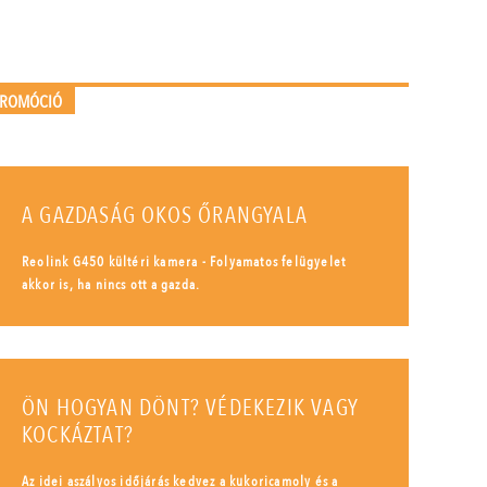
PROMÓCIÓ
A GAZDASÁG OKOS ŐRANGYALA
Reolink G450 kültéri kamera - Folyamatos felügyelet
akkor is, ha nincs ott a gazda.
ÖN HOGYAN DÖNT? VÉDEKEZIK VAGY
KOCKÁZTAT?
Az idei aszályos időjárás kedvez a kukoricamoly és a