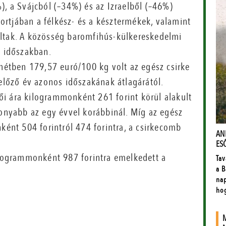
), a Svájcból (–34%) és az Izraelből (–46%)
rtjában a félkész- és a késztermékek, valamint
áltak. A közösség baromfihús-külkereskedelmi
t időszakban.
 hétben 179,57 euró/100 kg volt az egész csirke
 előző év azonos időszakának átlagárától.
i ára kilogrammonként 261 forint körül alakult
sonyabb az egy évvel korábbinál. Míg az egész
ként 504 forintról 474 forintra, a csirkecomb
kilogrammonként 987 forintra emelkedett a