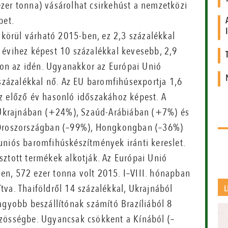
zer tonna) vásárolhat csirkehúst a nemzetközi
bet.
a körül várható 2015-ben, ez 2,3 százalékkal
 évihez képest 10 százalékkal kevesebb, 2,9
acon az idén. Ugyanakkor az Európai Unió
 százalékkal nő. Az EU baromfihúsexportja 1,6
z előző év hasonló időszakához képest. A
Ukrajnában (+24%), Szaúd-Arábiában (+7%) és
g Oroszországban (–99%), Hongkongban (–36%)
uniós baromfihúskészítmények iránti kereslet.
sztott termékek alkotják. Az Európai Unió
n, 572 ezer tonna volt 2015. I–VIII. hónapban
va. Thaiföldről 14 százalékkal, Ukrajnából
L
agyobb beszállítónak számító Brazíliából 8
özösségbe. Ugyancsak csökkent a Kínából (–