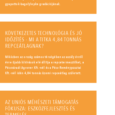
gyapottok-bagolylepke gradációjának.
KÖVETKEZETES TECHNOLÓGIA ÉS JÓ
IDŐZÍTÉS - MI A TITKA 4,84 TONNÁS
REPCEÁTLAGNAK?
Miközben az ország számos térségében az aszály évről
évre újabb kihívások elé állítja a repcetermesztőket, a
Pécsváradi Agrover Kft.-nél és a Pécs-Reménypusztai
Kft.-nél idén 4,84 tonnás üzemi repceátlag született.
AZ UNIÓS MÉHÉSZETI TÁMOGATÁS
FÓKUSZA: ESZKÖZFEJLESZTÉS ÉS