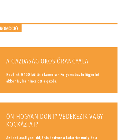
PROMÓCIÓ
A GAZDASÁG OKOS ŐRANGYALA
Reolink G450 kültéri kamera - Folyamatos felügyelet
akkor is, ha nincs ott a gazda.
ÖN HOGYAN DÖNT? VÉDEKEZIK VAGY
KOCKÁZTAT?
Az idei aszályos időjárás kedvez a kukoricamoly és a