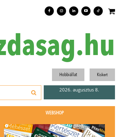
zdasag.hu
Hobbiállat
Kiskert
2026. augusztus 8.
WEBSHOP