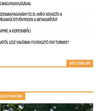
ÚJRAGONDOLÁSÁVAL
ÜZEMANYAGHIÁNY ÉS EL NIÑO NEHEZÍTI A
PÁLMAÜLTETVÉNYEKEN A BETAKARÍTÁST
SIPIRC A KERTEMBŐL!
MITŐL LESZ VALÓBAN FOGYASZTÓ EGY TURMIX?
MÉG TÖBB HÍR
EGNÉPSZERŰBB