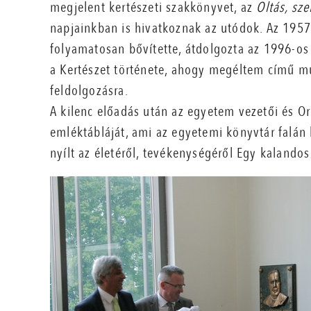
megjelent kertészeti szakkönyvet, az
Oltás, sz
napjainkban is hivatkoznak az utódok. Az 1957
folyamatosan bővítette, átdolgozta az 1996-o
a Kertészet története, ahogy megéltem című mu
feldolgozásra.
A kilenc előadás után az egyetem vezetői és Or
emléktábláját, ami az egyetemi könyvtár falán 
nyílt az életéről, tevékenységéről Egy kaland