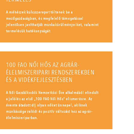
A méhészek kulcsszerepet töltenek be a
mezőgazdaságban, és megfelelő támogatással
jelentősen javíthatják munkakörülményeiket, valamint
termelésük hatékonyságát.
100 FAO NŐI HŐS AZ AGRÁR-
ÉLELMISZERIPARI RENDSZEREKBEN
ÉS A VIDÉKFEJLESZTÉSBEN
A Női Gazdálkodók Nemzetközi Éve alkalmából elindult
a jelölés az első „100 FAO Női Hős” elismerésre. Az
évente átadott díj olyan nőket ünnepel, akiknek
munkássága valódi és pozitív változást hoz az agrár-
élelmiszeriparban.