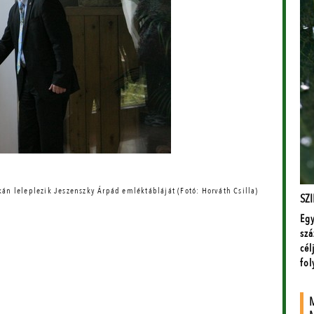
ékán leleplezik Jeszenszky Árpád emléktábláját (Fotó: Horváth Csilla)