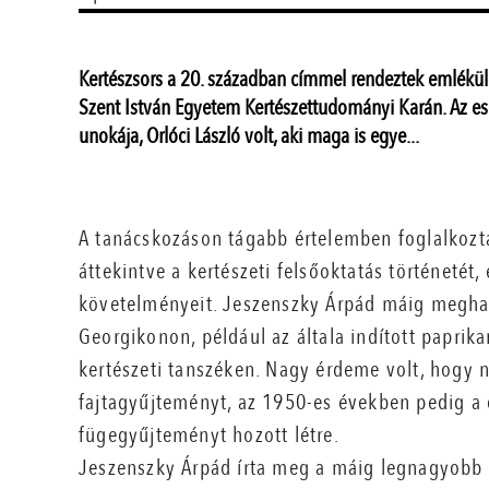
Kertészsors a 20. században címmel rendeztek emlékülés
Szent István Egyetem Kertészettudományi Karán. Az e
unokája, Orlóci László volt, aki maga is egye...
A tanácskozáson tágabb értelemben foglalkozta
áttekintve a kertészeti felsőoktatás történetét,
követelményeit. Jeszenszky Árpád máig meghatá
Georgikonon, például az általa indított papri
kertészeti tanszéken. Nagy érdeme volt, hogy 
fajtagyűjteményt, az 1950-es években pedig a 
fügegyűjteményt hozott létre.
Jeszenszky Árpád írta meg a máig legnagyobb