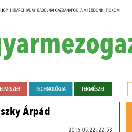
SHOP
HÍRARCHÍVUM
BÁBOLNAI GAZDANAPOK
A MI ERDŐNK
FIÓKOM
yarmezoga
LELMISZER
TECHNOLÓGIA
TERMÉSZET
nszky Árpád
2016.05.22. 22:53