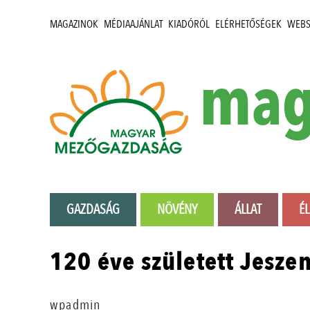
MAGAZINOK
MÉDIAAJÁNLAT
KIADÓRÓL
ELÉRHETŐSÉGEK
WEB
mag
GAZDASÁG
NÖVÉNY
ÁLLAT
É
120 éve született Jesze
wpadmin