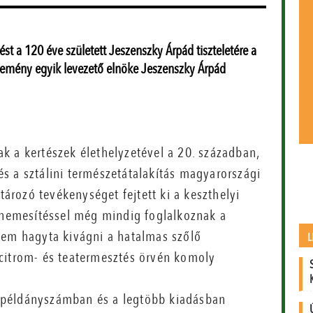
t a 120 éve született Jeszenszky Árpád tiszteletére a
semény egyik levezető elnöke Jeszenszky Árpád
k a kertészek élethelyzetével a 20. században,
 és a sztálini természetátalakítás magyarországi
rozó tevékenységet fejtett ki a keszthelyi
kanemesítéssel még mindig foglalkoznak a
nem hagyta kivágni a hatalmas szőlő
L
citrom- és teatermesztés örvén komoly
 példányszámban és a legtöbb kiadásban