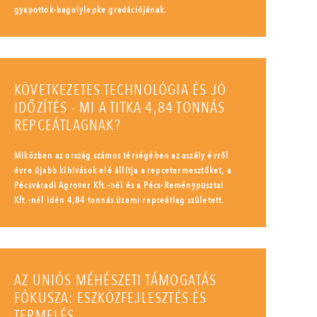
gyapottok-bagolylepke gradációjának.
KÖVETKEZETES TECHNOLÓGIA ÉS JÓ
IDŐZÍTÉS - MI A TITKA 4,84 TONNÁS
REPCEÁTLAGNAK?
Miközben az ország számos térségében az aszály évről
évre újabb kihívások elé állítja a repcetermesztőket, a
Pécsváradi Agrover Kft.-nél és a Pécs-Reménypusztai
Kft.-nél idén 4,84 tonnás üzemi repceátlag született.
AZ UNIÓS MÉHÉSZETI TÁMOGATÁS
FÓKUSZA: ESZKÖZFEJLESZTÉS ÉS
TERMELÉS