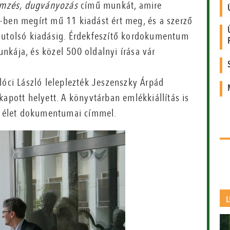
emzés, dugványozás
című munkát, amire
-ben megírt mű 11 kiadást ért meg, és a szerző
s utolsó kiadásig. Érdekfeszítő kordokumentum
nkája, és közel 500 oldalnyi írása vár
lóci László leleplezték Jeszenszky Árpád
kapott helyett. A könyvtárban emlékkiállítás is
os élet dokumentumai címmel.
L