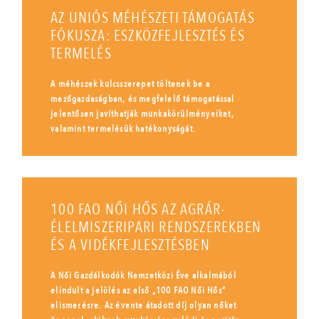
AZ UNIÓS MÉHÉSZETI TÁMOGATÁS
FÓKUSZA: ESZKÖZFEJLESZTÉS ÉS
TERMELÉS
A méhészek kulcsszerepet töltenek be a
mezőgazdaságban, és megfelelő támogatással
jelentősen javíthatják munkakörülményeiket,
valamint termelésük hatékonyságát.
100 FAO NŐI HŐS AZ AGRÁR-
ÉLELMISZERIPARI RENDSZEREKBEN
ÉS A VIDÉKFEJLESZTÉSBEN
A Női Gazdálkodók Nemzetközi Éve alkalmából
elindult a jelölés az első „100 FAO Női Hős”
elismerésre. Az évente átadott díj olyan nőket