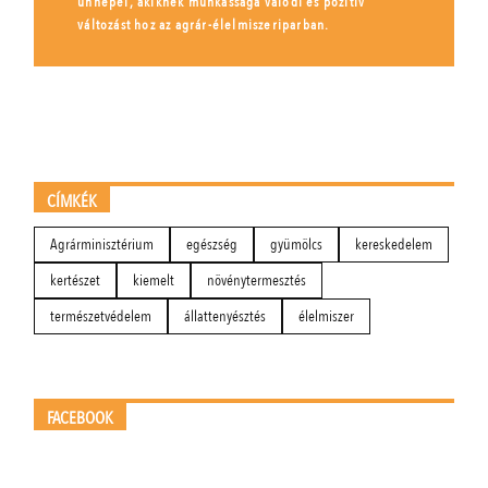
ünnepel, akiknek munkássága valódi és pozitív
változást hoz az agrár-élelmiszeriparban.
CÍMKÉK
Agrárminisztérium
egészség
gyümölcs
kereskedelem
kertészet
kiemelt
növénytermesztés
természetvédelem
állattenyésztés
élelmiszer
FACEBOOK