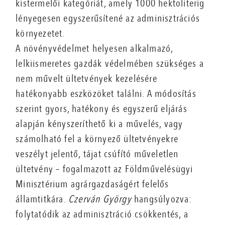
kistermelői kategóriát, amely 1000 hektoliterig
lényegesen egyszerűsítené az adminisztrációs
környezetet.
A növényvédelmet helyesen alkalmazó,
lelkiismeretes gazdák védelmében szükséges a
nem művelt ültetvények kezelésére
hatékonyabb eszközöket találni. A módosítás
szerint gyors, hatékony és egyszerű eljárás
alapján kényszeríthető ki a művelés, vagy
számolható fel a környező ültetvényekre
veszélyt jelentő, tájat csúfító műveletlen
ültetvény – fogalmazott az Földművelésügyi
Minisztérium agrárgazdaságért felelős
államtitkára.
Czerván György
hangsúlyozva:
folytatódik az adminisztráció csökkentés, a