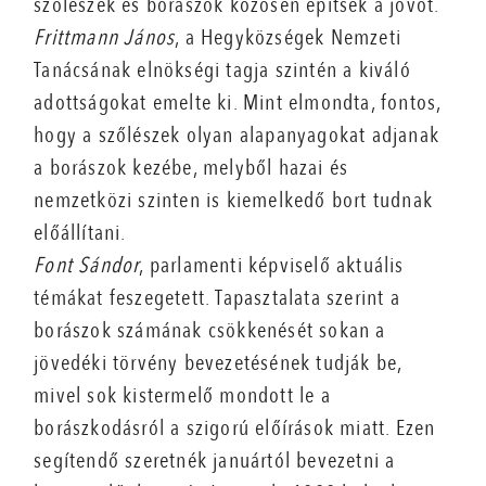
szőlészek és borászok közösen építsék a jövőt.
Frittmann János
, a Hegyközségek Nemzeti
Tanácsának elnökségi tagja szintén a kiváló
adottságokat emelte ki. Mint elmondta, fontos,
hogy a szőlészek olyan alapanyagokat adjanak
a borászok kezébe, melyből hazai és
nemzetközi szinten is kiemelkedő bort tudnak
előállítani.
Font Sándor
, parlamenti képviselő aktuális
témákat feszegetett. Tapasztalata szerint a
borászok számának csökkenését sokan a
jövedéki törvény bevezetésének tudják be,
mivel sok kistermelő mondott le a
borászkodásról a szigorú előírások miatt. Ezen
segítendő szeretnék januártól bevezetni a