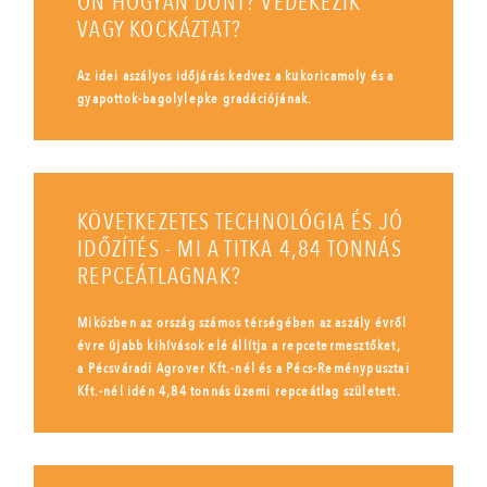
ÖN HOGYAN DÖNT? VÉDEKEZIK
VAGY KOCKÁZTAT?
Az idei aszályos időjárás kedvez a kukoricamoly és a
gyapottok-bagolylepke gradációjának.
KÖVETKEZETES TECHNOLÓGIA ÉS JÓ
IDŐZÍTÉS - MI A TITKA 4,84 TONNÁS
REPCEÁTLAGNAK?
Miközben az ország számos térségében az aszály évről
évre újabb kihívások elé állítja a repcetermesztőket,
a Pécsváradi Agrover Kft.-nél és a Pécs-Reménypusztai
Kft.-nél idén 4,84 tonnás üzemi repceátlag született.