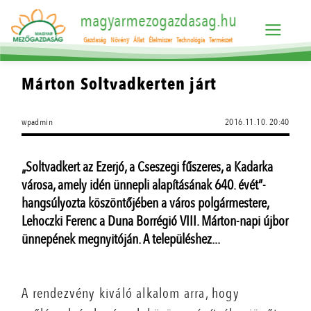
magyarmezogazdasag.hu
Gazdaság
Növény
Állat
Élelmiszer
Technológia
Természet
Márton Soltvadkerten járt
wpadmin
2016.11.10. 20:40
„Soltvadkert az Ezerjó, a Cseszegi fűszeres, a Kadarka
városa, amely idén ünnepli alapításának 640. évét”-
hangsúlyozta köszöntőjében a város polgármestere,
Lehoczki Ferenc a Duna Borrégió VIII. Márton-napi újbor
ünnepének megnyitóján. A településhez...
A rendezvény kiváló alkalom arra, hogy