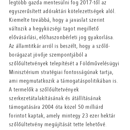
legtöbb gazda mentesülni fog 2017-től az
egyszerűsített adóraktári kötelezettségek alól.
Kiemelte továbbá, hogy a javaslat szerint
változik a hegyközségi tagot megillető
elővásárlási, előhaszonbérleti jog gyakorlása.
Az államtitkár arról is beszélt, hogy a szőlő-
borágazat jövője szempontjából a
szőlőültetvények telepítését a Földművelésügyi
Minisztérium stratégiai fontosságúnak tartja,
ami megmutatkozik a támogatáspolitikában is.
A termelők a szőlőültetvények
szerkezetátalakításának és átállításának
támogatására 2004 óta közel 50 milliárd
forintot kaptak, amely mintegy 23 ezer hektár
szőlőültetvény megújítását tette lehetővé.