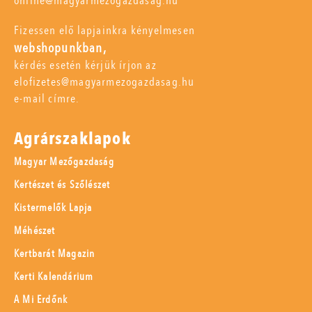
online@magyarmezogazdasag.hu
Fizessen elő lapjainkra kényelmesen
webshopunkban,
kérdés esetén kérjük írjon az
elofizetes@magyarmezogazdasag.hu
e-mail címre.
Agrárszaklapok
Magyar Mezőgazdaság
Kertészet és Szőlészet
Kistermelők Lapja
Méhészet
Kertbarát Magazin
Kerti Kalendárium
A Mi Erdőnk