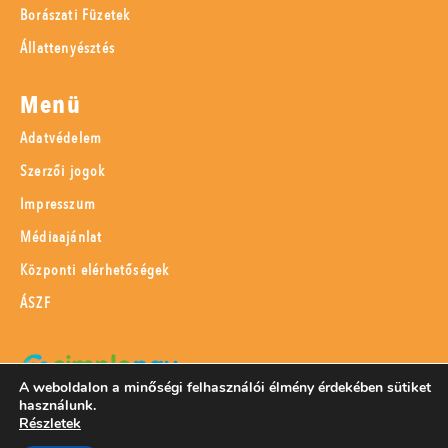
Borászati Füzetek
Állattenyésztés
Menü
Adatvédelem
Szerzői jogok
Impresszum
Médiaajánlat
Központi elérhetőségek
ÁSZF
A weboldalon a minőségi felhasználói élmény érdekében sütiket
használunk.
SimplePay adattovábbítási nyilatkozat
Részletek