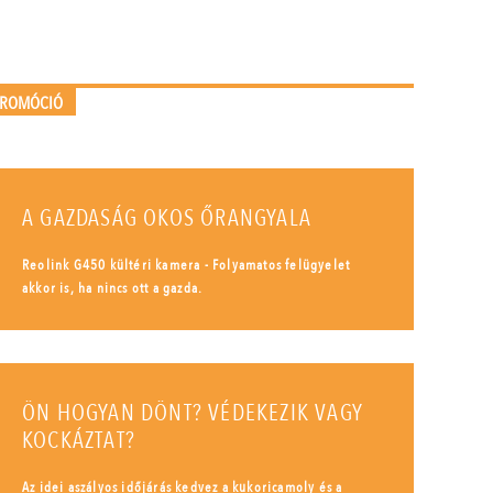
PROMÓCIÓ
A GAZDASÁG OKOS ŐRANGYALA
Reolink G450 kültéri kamera - Folyamatos felügyelet
akkor is, ha nincs ott a gazda.
ÖN HOGYAN DÖNT? VÉDEKEZIK VAGY
KOCKÁZTAT?
Az idei aszályos időjárás kedvez a kukoricamoly és a