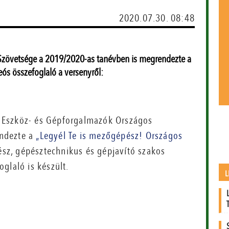
2020.07.30. 08:48
zövetsége a 2019/2020-as tanévben is megrendezte a
ós összefoglaló a versenyről:
 Eszköz- és Gépforgalmazók Országos
endezte a
„Legyél Te is mezőgépész! Országos
z, gépésztechnikus és gépjavító szakos
glaló is készült.
L