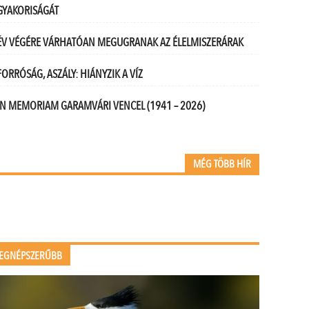
GYAKORISÁGÁT
ÉV VÉGÉRE VÁRHATÓAN MEGUGRANAK AZ ÉLELMISZERÁRAK
FORRÓSÁG, ASZÁLY: HIÁNYZIK A VÍZ
IN MEMORIAM GARAMVÁRI VENCEL (1941 – 2026)
MÉG TÖBB HÍR
EGNÉPSZERŰBB