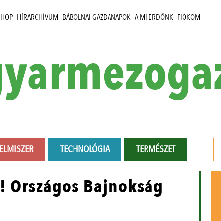
SHOP
HÍRARCHÍVUM
BÁBOLNAI GAZDANAPOK
A MI ERDŐNK
FIÓKOM
yarmezoga
LELMISZER
TECHNOLÓGIA
TERMÉSZET
z! Országos Bajnokság