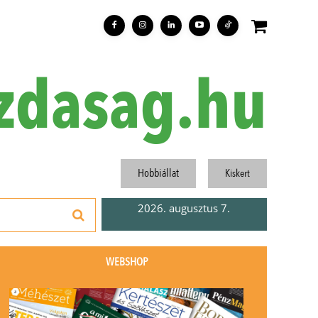
zdasag.hu
Hobbiállat
Kiskert
2026. augusztus 7.
WEBSHOP