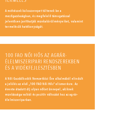
TERMELÉS
A méhészek kulcsszerepet töltenek be a
mezőgazdaságban, és megfelelő támogatással
jelentősen javíthatják munkakörülményeiket, valamint
termelésük hatékonyságát.
100 FAO NŐI HŐS AZ AGRÁR-
ÉLELMISZERIPARI RENDSZEREKBEN
ÉS A VIDÉKFEJLESZTÉSBEN
A Női Gazdálkodók Nemzetközi Éve alkalmából elindult
a jelölés az első „100 FAO Női Hős” elismerésre. Az
évente átadott díj olyan nőket ünnepel, akiknek
munkássága valódi és pozitív változást hoz az agrár-
élelmiszeriparban.