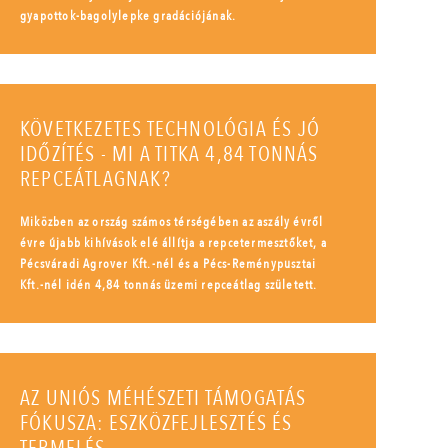
gyapottok-bagolylepke gradációjának.
KÖVETKEZETES TECHNOLÓGIA ÉS JÓ
IDŐZÍTÉS - MI A TITKA 4,84 TONNÁS
REPCEÁTLAGNAK?
Miközben az ország számos térségében az aszály évről
évre újabb kihívások elé állítja a repcetermesztőket, a
Pécsváradi Agrover Kft.-nél és a Pécs-Reménypusztai
Kft.-nél idén 4,84 tonnás üzemi repceátlag született.
AZ UNIÓS MÉHÉSZETI TÁMOGATÁS
FÓKUSZA: ESZKÖZFEJLESZTÉS ÉS