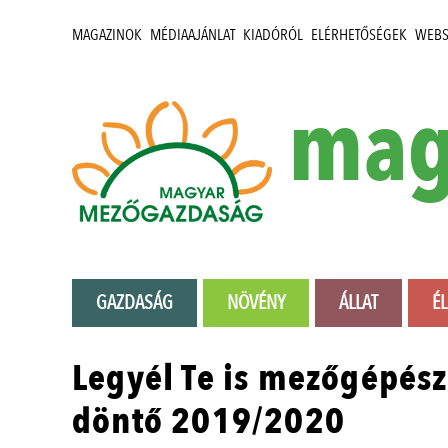
MAGAZINOK
MÉDIAAJÁNLAT
KIADÓRÓL
ELÉRHETŐSÉGEK
WEB
mag
GAZDASÁG
NÖVÉNY
ÁLLAT
É
Legyél Te is mezőgépés
döntő 2019/2020