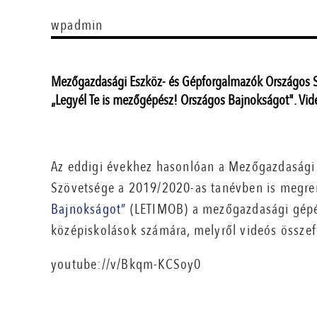
wpadmin
Mezőgazdasági Eszköz- és Gépforgalmazók Országos S
„Legyél Te is mezőgépész! Országos Bajnokságot". Vide
Az eddigi évekhez hasonlóan a Mezőgazdasági
Szövetsége a 2019/2020-as tanévben is megr
Bajnokságot”
(LETIMOB) a mezőgazdasági gépés
középiskolások számára, melyről videós összefo
youtube://v/Bkqm-KCSoy0