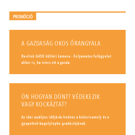
PROMÓCIÓ
A GAZDASÁG OKOS ŐRANGYALA
Reolink G450 kültéri kamera - Folyamatos felügyelet
akkor is, ha nincs ott a gazda.
ÖN HOGYAN DÖNT? VÉDEKEZIK
VAGY KOCKÁZTAT?
Az idei aszályos időjárás kedvez a kukoricamoly és a
gyapottok-bagolylepke gradációjának.