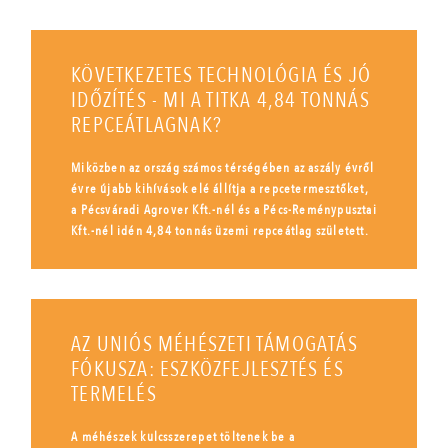
KÖVETKEZETES TECHNOLÓGIA ÉS JÓ
IDŐZÍTÉS - MI A TITKA 4,84 TONNÁS
REPCEÁTLAGNAK?
Miközben az ország számos térségében az aszály évről
évre újabb kihívások elé állítja a repcetermesztőket,
a Pécsváradi Agrover Kft.-nél és a Pécs-Reménypusztai
Kft.-nél idén 4,84 tonnás üzemi repceátlag született.
AZ UNIÓS MÉHÉSZETI TÁMOGATÁS
FÓKUSZA: ESZKÖZFEJLESZTÉS ÉS
TERMELÉS
A méhészek kulcsszerepet töltenek be a