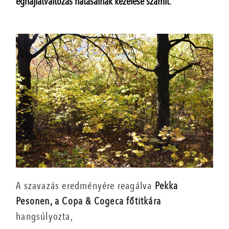
éghajlatváltozás hatásainak kezelése számít.
A szavazás eredményére reagálva
Pekka
Pesonen, a Copa & Cogeca főtitkára
hangsúlyozta,