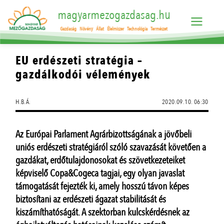
magyarmezogazdasag.hu
Gazdaság
Növény
Állat
Élelmiszer
Technológia
Természet
EU erdészeti stratégia –
gazdálkodói vélemények
H.B.Á.
2020.09.10. 06:30
Az Európai Parlament Agrárbizottságának a jövőbeli
uniós erdészeti stratégiáról szóló szavazását követően a
gazdákat, erdőtulajdonosokat és szövetkezeteiket
képviselő Copa&Cogeca tagjai, egy olyan javaslat
támogatását fejezték ki, amely hosszú távon képes
biztosítani az erdészeti ágazat stabilitását és
kiszámíthatóságát. A szektorban kulcskérdésnek az