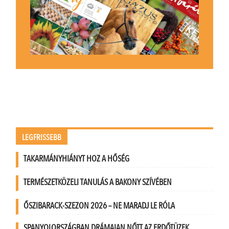
LEGFRISSEBB
TAKARMÁNYHIÁNYT HOZ A HŐSÉG
TERMÉSZETKÖZELI TANULÁS A BAKONY SZÍVÉBEN
ŐSZIBARACK-SZEZON 2026 – NE MARADJ LE RÓLA
SPANYOLORSZÁGBAN DRÁMAIAN NŐTT AZ ERDŐTÜZEK