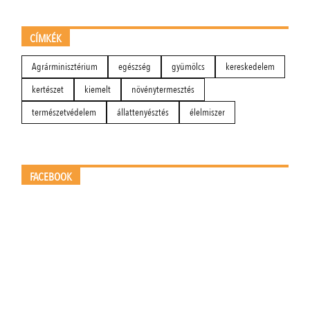
CÍMKÉK
Agrárminisztérium
egészség
gyümölcs
kereskedelem
kertészet
kiemelt
növénytermesztés
természetvédelem
állattenyésztés
élelmiszer
FACEBOOK