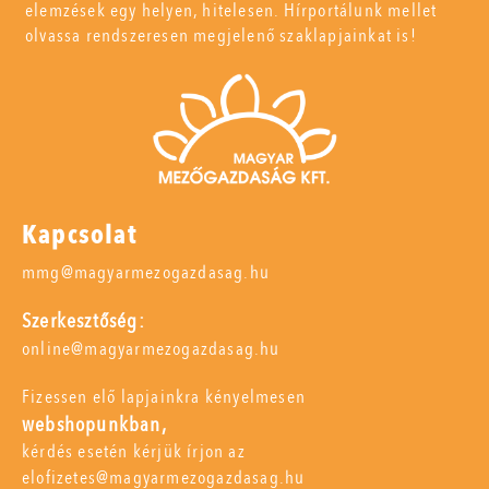
elemzések egy helyen, hitelesen. Hírportálunk mellet
olvassa rendszeresen megjelenő szaklapjainkat is!
Kapcsolat
mmg@magyarmezogazdasag.hu
Szerkesztőség:
online@magyarmezogazdasag.hu
Fizessen elő lapjainkra kényelmesen
webshopunkban,
kérdés esetén kérjük írjon az
elofizetes@magyarmezogazdasag.hu