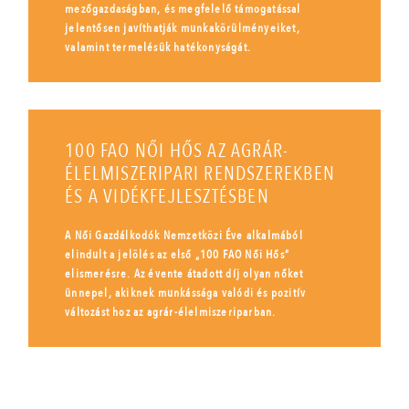
mezőgazdaságban, és megfelelő támogatással
jelentősen javíthatják munkakörülményeiket,
valamint termelésük hatékonyságát.
100 FAO NŐI HŐS AZ AGRÁR-
ÉLELMISZERIPARI RENDSZEREKBEN
ÉS A VIDÉKFEJLESZTÉSBEN
A Női Gazdálkodók Nemzetközi Éve alkalmából
elindult a jelölés az első „100 FAO Női Hős”
elismerésre. Az évente átadott díj olyan nőket
ünnepel, akiknek munkássága valódi és pozitív
változást hoz az agrár-élelmiszeriparban.