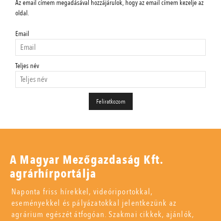
Az email címem megadásával hozzájárulok, hogy az email címem kezelje az
oldal.
Email
Teljes név
A Magyar Mezőgazdaság Kft.
agrárhírportálja
Naponta friss hírekkel, videóriportokkal,
eseményekkel és pályázatokkal jelentkezünk az
agrárium egészét átfogóan. Szakmai cikkek, ajánlók,