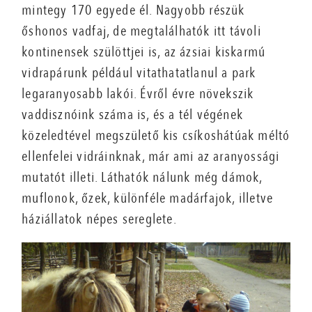
mintegy 170 egyede él. Nagyobb részük
őshonos vadfaj, de megtalálhatók itt távoli
kontinensek szülöttjei is, az ázsiai kiskarmú
vidrapárunk például vitathatatlanul a park
legaranyosabb lakói. Évről évre növekszik
vaddisznóink száma is, és a tél végének
közeledtével megszülető kis csíkoshátúak méltó
ellenfelei vidráinknak, már ami az aranyossági
mutatót illeti. Láthatók nálunk még dámok,
muflonok, őzek, különféle madárfajok, illetve
háziállatok népes sereglete.