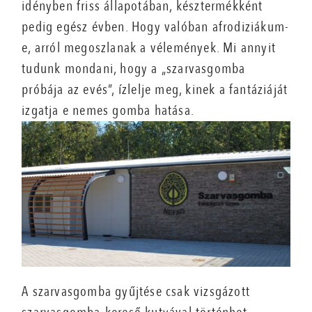
idényben friss állapotában, késztermékként
pedig egész évben. Hogy valóban afrodiziákum-
e, arról megoszlanak a vélemények. Mi annyit
tudunk mondani, hogy a „szarvasgomba
próbája az evés”, ízlelje meg, kinek a fantáziáját
izgatja e nemes gomba hatása.
A szarvasgomba gyűjtése csak vizsgázott