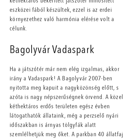
kéthektáros bekerített játszótér minősített
eszközei fából készültek, ezzel is az erdei
környezethez való harmónia elérése volt a
célunk.
Bagolyvár Vadaspark
Ha a játszótér már nem elég izgalmas, akkor
irány a Vadaspark! A Bagolyvár 2007-ben
nyitotta meg kapuit a nagyközönség előtt, s
azóta is nagy népszerűségnek örvend. A közel
kéthektáros erdős területen egész évben
látogathatók állataink, még a perzselő nyári
időszakban is árnyas tölgyfák alatt
szemlélhetjük meg őket. A parkban 40 állatfaj