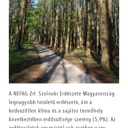
A NEFAG Zrt. Szolnoki Erdészete Magyarország
legnagyobb területű erdészete, ám a
kedvezőtlen klíma és a sajátos termőhely
következtében erdősültsége szerény (5,9%). Az
erdőterületek egymástól sok esetben nagy