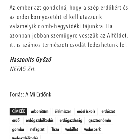
Az ember azt gondolná, hogy a szép erdőkért és
az erdei környezetért el kell utazzunk
valamelyik domb-hegyvidéki tájunkra. Ha
azonban jobban szemügyre vesszük az Alföldet,
itt is számos természeti csodát fedezhetünk fel.
Haszonits Győző
NEFAG Zrt.
Forrás: A Mi Erdőnk
CÍMKÉK
arborétum
élelmiszer
erdei iskola
erdészet
erdő
erdőgazdálkodás
erdőgazdaság
gasztronómia
gomba
nefag zrt.
Tisza
vadállat
vadaspark
vadgazdálkodás