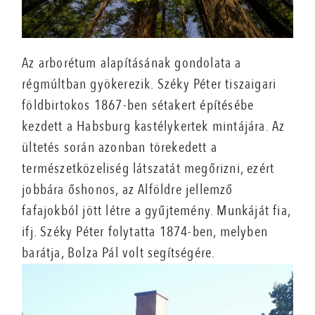
Az arborétum alapításának gondolata a
régmúltban gyökerezik. Széky Péter tiszaigari
földbirtokos 1867-ben sétakert építésébe
kezdett a Habsburg kastélykertek mintájára. Az
ültetés során azonban törekedett a
természetközeliség látszatát megőrizni, ezért
jobbára őshonos, az Alföldre jellemző
fafajokból jött létre a gyűjtemény. Munkáját fia,
ifj. Széky Péter folytatta 1874-ben, melyben
barátja, Bolza Pál volt segítségére.