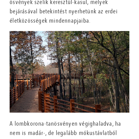
ösvények szelik keresztül-kasul, melyek
bejárásával betekintést nyerhetünk az erdei
életközösségek mindennapjaiba.
A lombkorona-tanösvényen végighaladva, ha
nem is madár-, de legalább mókustávlatból