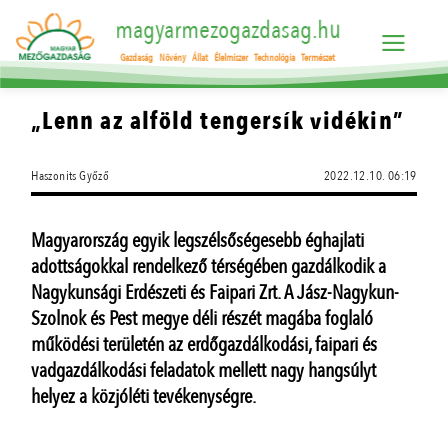
magyarmezogazdasag.hu
Gazdaság
Növény
Állat
Élelmiszer
Technológia
Természet
„Lenn az alföld tengersík vidékin”
Haszonits Győző
2022.12.10. 06:19
Magyarország egyik legszélsőségesebb éghajlati
adottságokkal rendelkező térségében gazdálkodik a
Nagykunsági Erdészeti és Faipari Zrt. A Jász-Nagykun-
Szolnok és Pest megye déli részét magába foglaló
működési területén az erdőgazdálkodási, faipari és
vadgazdálkodási feladatok mellett nagy hangsúlyt
helyez a közjóléti tevékenységre.