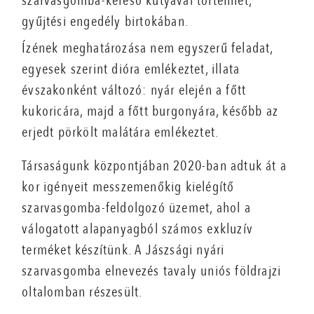
szarvasgomba-kereső kutyával történhet,
gyűjtési engedély birtokában.
Ízének meghatározása nem egyszerű feladat,
egyesek szerint dióra emlékeztet, illata
évszakonként változó: nyár elején a főtt
kukoricára, majd a főtt burgonyára, később az
erjedt pörkölt malátára emlékeztet.
Társaságunk központjában 2020-ban adtuk át a
kor igényeit messzemenőkig kielégítő
szarvasgomba-feldolgozó üzemet, ahol a
válogatott alapanyagból számos exkluzív
terméket készítünk. A Jászsági nyári
szarvasgomba elnevezés tavaly uniós földrajzi
oltalomban részesült.