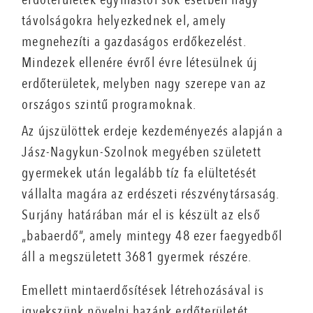
távolságokra helyezkednek el, amely
megnehezíti a gazdaságos erdőkezelést.
Mindezek ellenére évről évre létesülnek új
erdőterületek, melyben nagy szerepe van az
országos szintű programoknak.
Az újszülöttek erdeje kezdeményezés alapján a
Jász-Nagykun-Szolnok megyében született
gyermekek után legalább tíz fa elültetését
vállalta magára az erdészeti részvénytársaság.
Surjány határában már el is készült az első
„babaerdő”, amely mintegy 48 ezer faegyedből
áll a megszületett 3681 gyermek részére.
Emellett mintaerdősítések létrehozásával is
igyekszünk növelni hazánk erdőterületét,