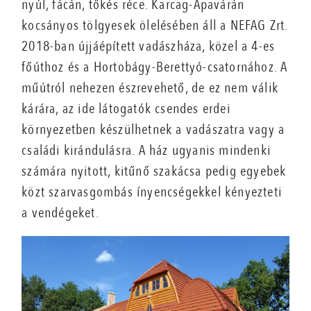
nyúl, fácán, tőkés réce. Karcag-Apavárán
kocsányos tölgyesek ölelésében áll a NEFAG Zrt.
2018-ban újjáépített vadászháza, közel a 4-es
főúthoz és a Hortobágy-Berettyó-csatornához. A
műútról nehezen észrevehető, de ez nem válik
kárára, az ide látogatók csendes erdei
környezetben készülhetnek a vadászatra vagy a
családi kirándulásra. A ház ugyanis mindenki
számára nyitott, kitűnő szakácsa pedig egyebek
közt szarvasgombás ínyencségekkel kényezteti
a vendégeket.