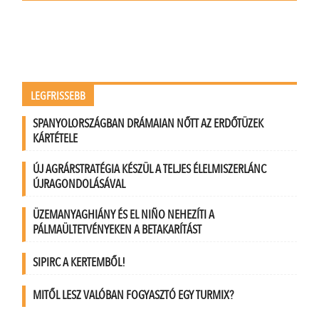
LEGFRISSEBB
SPANYOLORSZÁGBAN DRÁMAIAN NŐTT AZ ERDŐTÜZEK
KÁRTÉTELE
ÚJ AGRÁRSTRATÉGIA KÉSZÜL A TELJES ÉLELMISZERLÁNC
ÚJRAGONDOLÁSÁVAL
ÜZEMANYAGHIÁNY ÉS EL NIÑO NEHEZÍTI A
PÁLMAÜLTETVÉNYEKEN A BETAKARÍTÁST
SIPIRC A KERTEMBŐL!
MITŐL LESZ VALÓBAN FOGYASZTÓ EGY TURMIX?