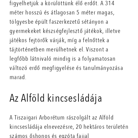
figyelhetjük a körülöttünk élő erdőt. A 314
méter hosszú és átlagosan 5 méter magas,
tölgyesbe épült faszerkezetű sétányon a
gyermekeket készségfejlesztő játékok, illetve
játékos fejtörők várják, míg a felnőttek a
tájtörténetben merülhetnek el. Viszont a
legfőbb látnivaló mindig is a folyamatosan
változó erdő megfigyelése és tanulmányozása
marad.
Az Alföld kincsesládája
A Tiszaigari Arborétum rászolgált az Alföld
kincsesládája elnevezésre, 20 hektáros területén
számos őshonos és egzóta fajjal