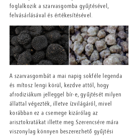
foglalkozik a szarvasgomba gyűjtésével,
felvásárlásával és értékesítésével.
A szarvasgombát a mai napig sokféle legenda
és mítosz lengi körül, kezdve attól, hogy
afrodiziákum jelleggel bír-e, gyűjtését milyen
állattal végezték, illetve ízvilágáról, mivel
korábban ez a csemege kizárólag az
arisztokratákat illette meg.Szerencsére mára
viszonylag könnyen beszerezhető gyűjtési