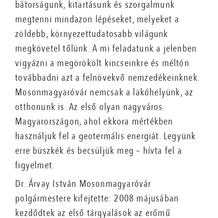
bátorságunk, kitartásunk és szorgalmunk
megtenni mindazon lépéseket, melyeket a
zöldebb, környezettudatosabb világunk
megkövetel tőlünk. A mi feladatunk a jelenben
vigyázni a megörökölt kincseinkre és méltón
továbbadni azt a felnövekvő nemzedékeinknek.
Mosonmagyaróvár nemcsak a lakóhelyünk, az
otthonunk is. Az első olyan nagyváros
Magyarországon, ahol ekkora mértékben
használjuk fel a geotermális energiát. Legyünk
erre büszkék és becsüljük meg – hívta fel a
figyelmet.
Dr. Árvay István Mosonmagyaróvár
polgármestere kifejtette: 2008 májusában
kezdődtek az első tárgyalások az erőmű