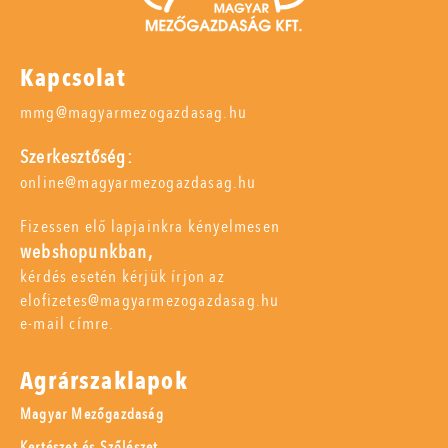
Kapcsolat
mmg@magyarmezogazdasag.hu
Szerkesztőség:
online@magyarmezogazdasag.hu
Fizessen elő lapjainkra kényelmesen
webshopunkban,
kérdés esetén kérjük írjon az
elofizetes@magyarmezogazdasag.hu
e-mail címre.
Agrárszaklapok
Magyar Mezőgazdaság
Kertészet és Szőlészet