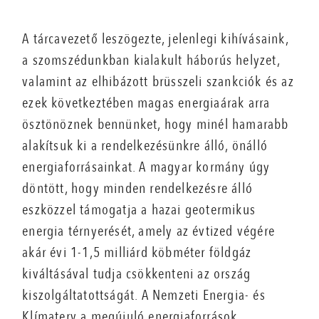
A tárcavezető leszögezte, jelenlegi kihívásaink,
a szomszédunkban kialakult háborús helyzet,
valamint az elhibázott brüsszeli szankciók és az
ezek következtében magas energiaárak arra
ösztönöznek bennünket, hogy minél hamarabb
alakítsuk ki a rendelkezésünkre álló, önálló
energiaforrásainkat. A magyar kormány úgy
döntött, hogy minden rendelkezésre álló
eszközzel támogatja a hazai geotermikus
energia térnyerését, amely az évtized végére
akár évi 1-1,5 milliárd köbméter földgáz
kiváltásával tudja csökkenteni az ország
kiszolgáltatottságát. A Nemzeti Energia- és
Klímaterv a megújuló energiaforrások