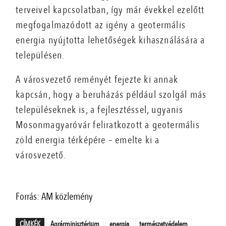
terveivel kapcsolatban, így már évekkel ezelőtt
megfogalmazódott az igény a geotermális
energia nyújtotta lehetőségek kihasználására a
településen.
A városvezető reményét fejezte ki annak
kapcsán, hogy a beruházás például szolgál más
településeknek is, a fejlesztéssel, ugyanis
Mosonmagyaróvár feliratkozott a geotermális
zöld energia térképére – emelte ki a
városvezető.
Forrás: AM közlemény
CÍMKÉK
Agrárminisztérium
energia
természetvédelem