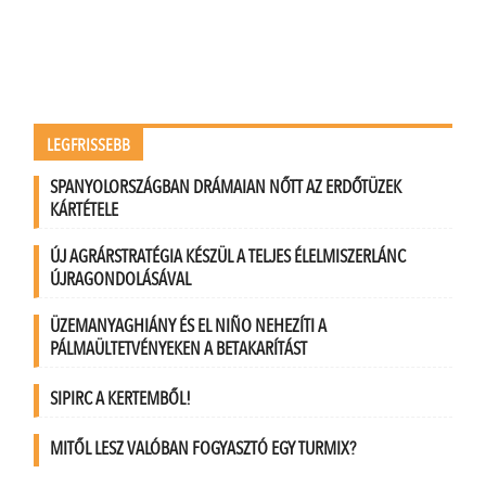
LEGFRISSEBB
SPANYOLORSZÁGBAN DRÁMAIAN NŐTT AZ ERDŐTÜZEK
KÁRTÉTELE
ÚJ AGRÁRSTRATÉGIA KÉSZÜL A TELJES ÉLELMISZERLÁNC
ÚJRAGONDOLÁSÁVAL
ÜZEMANYAGHIÁNY ÉS EL NIÑO NEHEZÍTI A
PÁLMAÜLTETVÉNYEKEN A BETAKARÍTÁST
SIPIRC A KERTEMBŐL!
MITŐL LESZ VALÓBAN FOGYASZTÓ EGY TURMIX?