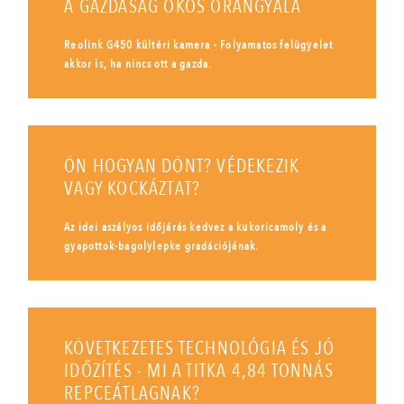
A GAZDASÁG OKOS ŐRANGYALA
Reolink G450 kültéri kamera - Folyamatos felügyelet
akkor is, ha nincs ott a gazda.
ÖN HOGYAN DÖNT? VÉDEKEZIK
VAGY KOCKÁZTAT?
Az idei aszályos időjárás kedvez a kukoricamoly és a
gyapottok-bagolylepke gradációjának.
KÖVETKEZETES TECHNOLÓGIA ÉS JÓ
IDŐZÍTÉS - MI A TITKA 4,84 TONNÁS
REPCEÁTLAGNAK?