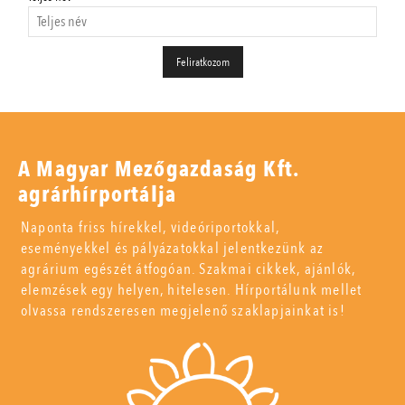
A Magyar Mezőgazdaság Kft.
agrárhírportálja
Naponta friss hírekkel, videóriportokkal,
eseményekkel és pályázatokkal jelentkezünk az
agrárium egészét átfogóan. Szakmai cikkek, ajánlók,
elemzések egy helyen, hitelesen. Hírportálunk mellet
olvassa rendszeresen megjelenő szaklapjainkat is!