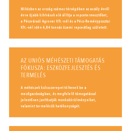
Miközben az ország számos térségében az aszály évről
évre újabb kihívások elé állítja a repcetermesztőket,
a Pécsváradi Agrover Kft.-nél és a Pécs-Reménypusztai
Kft.-nél idén 4,84 tonnás üzemi repceátlag született.
AZ UNIÓS MÉHÉSZETI TÁMOGATÁS
FÓKUSZA: ESZKÖZFEJLESZTÉS ÉS
TERMELÉS
A méhészek kulcsszerepet töltenek be a
mezőgazdaságban, és megfelelő támogatással
jelentősen javíthatják munkakörülményeiket,
valamint termelésük hatékonyságát.