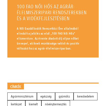
100 FAO NŐI HŐS AZ AGRÁR-
ÉLELMISZERIPARI RENDSZEREKBEN
ÉS A VIDÉKFEJLESZTÉSBEN
A Női Gazdálkodók Nemzetközi Éve alkalmából
elindult a jelölés az első „100 FAO Női Hős”
elismerésre. Az évente átadott díj olyan nőket
ünnepel, akiknek munkássága valódi és pozitív
változást hoz az agrár-élelmiszeriparban.
CÍMKÉK
Agrárminisztérium
egészség
gyümölcs
kereskedelem
kertészet
kiemelt
növénytermesztés