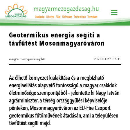
magyarmezogazdasag.hu
Gazdaság
Növény
Állat
Élelmiszer
Technológia
Természet
Geotermikus energia segíti a
távfűtést Mosonmagyaróváron
magyarmezogazdasag.hu
2023.03.27. 07:31
Az élhető környezet kialakítása és a megbízható
energiaellátás alapvető fontosságú a magyar családok
életminősége szempontjából – jelentette ki Nagy István
agrárminiszter, a térség országgyűlési képviselője
pénteken, Mosonmagyaróváron az EU-Fire Csoport
geotermikus fűtőművének átadásán, ami a településen
távfűtést segíti majd.