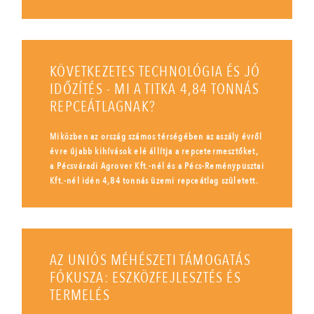
KÖVETKEZETES TECHNOLÓGIA ÉS JÓ
IDŐZÍTÉS - MI A TITKA 4,84 TONNÁS
REPCEÁTLAGNAK?
Miközben az ország számos térségében az aszály évről
évre újabb kihívások elé állítja a repcetermesztőket,
a Pécsváradi Agrover Kft.-nél és a Pécs-Reménypusztai
Kft.-nél idén 4,84 tonnás üzemi repceátlag született.
AZ UNIÓS MÉHÉSZETI TÁMOGATÁS
FÓKUSZA: ESZKÖZFEJLESZTÉS ÉS
TERMELÉS