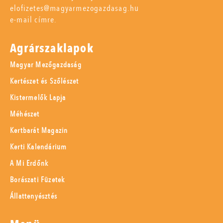
elofizetes@magyarmezogazdasag.hu
e-mail címre.
Agrárszaklapok
Magyar Mezőgazdaság
Kertészet és Szőlészet
Kistermelők Lapja
Méhészet
Kertbarát Magazin
Kerti Kalendárium
A Mi Erdőnk
Borászati Füzetek
Állattenyésztés