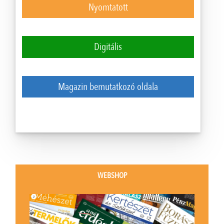
Nyomtatott
Digitális
Magazin bemutatkozó oldala
WEBSHOP