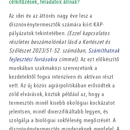
célkitűzések, feladatok állnak?
Az idei év az áttörés nagy éve lesz a
dísznövénytermesztők számára kiírt KAP-
pályázatok tekintetében.
(Ezzel kapcsolatos
részletes beszámolónkat lásd a Kertészet és
Szőlészet 2023/51-52. számában,
Számíthatnak
fejlesztési forrásokra
címmel).
Az ezt előkészítő
munkában szakmaközi szervezetünk a
kezdetektől fogva intenzíven és aktívan részt
vett. Az új közös agrárpolitikában erősödtek a
zöld elvárások, köztük például az, hogy a
termesztés minél kisebb ökológiai kockázatot
jelentsen, minél diverzifikáltabb legyen, és
szolgálja a biológiai sokféleség megőrzését. A
dísznövénytermesztés mindezeknek megfelel. A