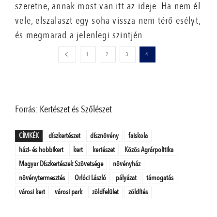
szeretne, annak most van itt az ideje. Ha nem él
vele, elszalaszt egy soha vissza nem térő esélyt,
és megmarad a jelenlegi szintjén.
1
2
3
4
Forrás: Kertészet és Szőlészet
CÍMKÉK
díszkertészet
dísznövény
faiskola
házi- és hobbikert
kert
kertészet
Közös Agrárpolitika
Magyar Díszkertészek Szövetsége
növényház
növénytermesztés
Orlóci László
pályázat
támogatás
városi kert
városi park
zöldfelület
zöldítés