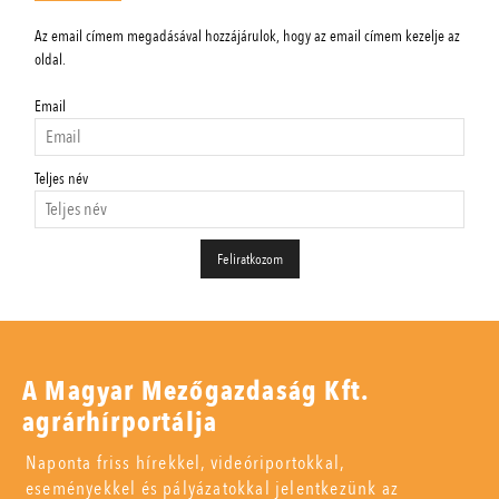
Az email címem megadásával hozzájárulok, hogy az email címem kezelje az
oldal.
Email
Teljes név
A Magyar Mezőgazdaság Kft.
agrárhírportálja
Naponta friss hírekkel, videóriportokkal,
eseményekkel és pályázatokkal jelentkezünk az