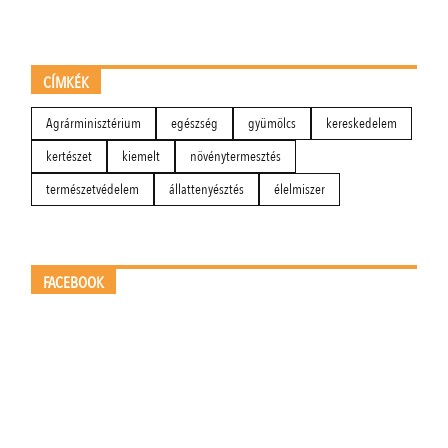
CÍMKÉK
Agrárminisztérium
egészség
gyümölcs
kereskedelem
kertészet
kiemelt
növénytermesztés
természetvédelem
állattenyésztés
élelmiszer
FACEBOOK