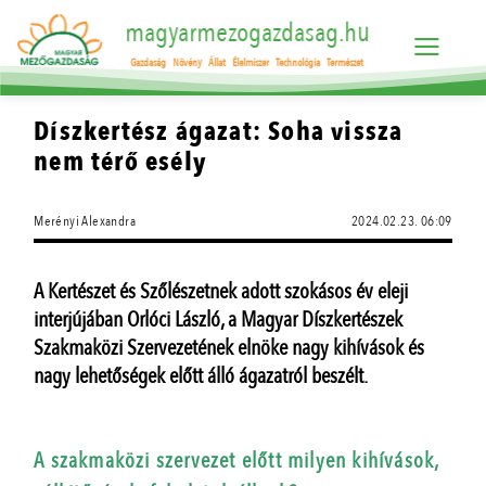
magyarmezogazdasag.hu
Gazdaság
Növény
Állat
Élelmiszer
Technológia
Természet
Díszkertész ágazat: Soha vissza
nem térő esély
Merényi Alexandra
2024.02.23. 06:09
A Kertészet és Szőlészetnek adott szokásos év eleji
interjújában Orlóci László, a Magyar Díszkertészek
Szakmaközi Szervezetének elnöke nagy kihívások és
nagy lehetőségek előtt álló ágazatról beszélt.
A szakmaközi szervezet előtt milyen kihívások,