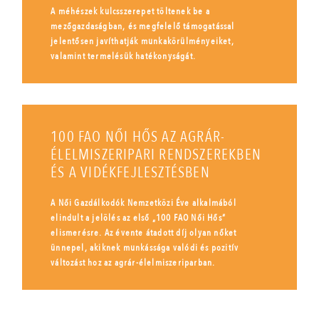
A méhészek kulcsszerepet töltenek be a
mezőgazdaságban, és megfelelő támogatással
jelentősen javíthatják munkakörülményeiket,
valamint termelésük hatékonyságát.
100 FAO NŐI HŐS AZ AGRÁR-
ÉLELMISZERIPARI RENDSZEREKBEN
ÉS A VIDÉKFEJLESZTÉSBEN
A Női Gazdálkodók Nemzetközi Éve alkalmából
elindult a jelölés az első „100 FAO Női Hős”
elismerésre. Az évente átadott díj olyan nőket
ünnepel, akiknek munkássága valódi és pozitív
változást hoz az agrár-élelmiszeriparban.