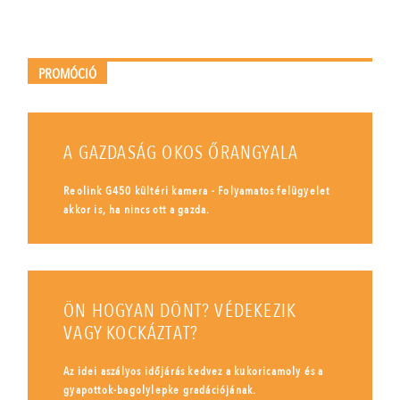
PROMÓCIÓ
A GAZDASÁG OKOS ŐRANGYALA
Reolink G450 kültéri kamera - Folyamatos felügyelet
akkor is, ha nincs ott a gazda.
ÖN HOGYAN DÖNT? VÉDEKEZIK
VAGY KOCKÁZTAT?
Az idei aszályos időjárás kedvez a kukoricamoly és a
gyapottok-bagolylepke gradációjának.