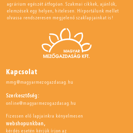
agrárium egészét átfogóan. Szakmai cikkek, ajánlók,
elemzések egy helyen, hitelesen. Hírportálunk mellet
olvassa rendszeresen megjelenő szaklapjainkat is!
Kapcsolat
mmg@magyarmezogazdasag.hu
Szerkesztőség:
online@magyarmezogazdasag.hu
Fizessen elő lapjainkra kényelmesen
webshopunkban,
kérdés esetén kérjük írjon az