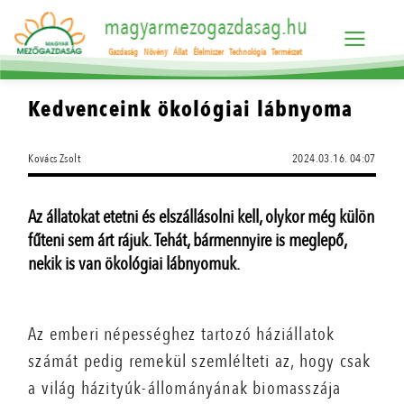
magyarmezogazdasag.hu
Gazdaság
Növény
Állat
Élelmiszer
Technológia
Természet
Kedvenceink ökológiai lábnyoma
Kovács Zsolt
2024.03.16. 04:07
Az állatokat etetni és elszállásolni kell, olykor még külön
fűteni sem árt rájuk. Tehát, bármennyire is meglepő,
nekik is van ökológiai lábnyomuk.
Az emberi népességhez tartozó háziállatok
számát pedig remekül szemlélteti az, hogy csak
a világ házityúk-állományának biomasszája