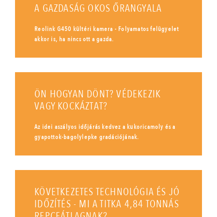
A GAZDASÁG OKOS ŐRANGYALA
Reolink G450 kültéri kamera - Folyamatos felügyelet
akkor is, ha nincs ott a gazda.
ÖN HOGYAN DÖNT? VÉDEKEZIK
VAGY KOCKÁZTAT?
Az idei aszályos időjárás kedvez a kukoricamoly és a
gyapottok-bagolylepke gradációjának.
KÖVETKEZETES TECHNOLÓGIA ÉS JÓ
IDŐZÍTÉS - MI A TITKA 4,84 TONNÁS
REPCEÁTLAGNAK?