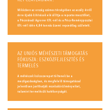
Miközben az ország számos térségében az aszály évről
évre újabb kihívások elé állítja a repcetermesztőket,
a Pécsváradi Agrover Kft.-nél és a Pécs-Reménypusztai
Kft.-nél idén 4,84 tonnás üzemi repceátlag született.
AZ UNIÓS MÉHÉSZETI TÁMOGATÁS
FÓKUSZA: ESZKÖZFEJLESZTÉS ÉS
TERMELÉS
A méhészek kulcsszerepet töltenek be a
mezőgazdaságban, és megfelelő támogatással
jelentősen javíthatják munkakörülményeiket,
valamint termelésük hatékonyságát.