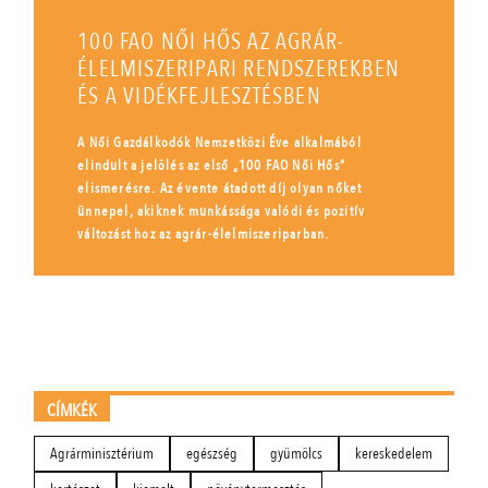
100 FAO NŐI HŐS AZ AGRÁR-
ÉLELMISZERIPARI RENDSZEREKBEN
ÉS A VIDÉKFEJLESZTÉSBEN
A Női Gazdálkodók Nemzetközi Éve alkalmából
elindult a jelölés az első „100 FAO Női Hős”
elismerésre. Az évente átadott díj olyan nőket
ünnepel, akiknek munkássága valódi és pozitív
változást hoz az agrár-élelmiszeriparban.
CÍMKÉK
Agrárminisztérium
egészség
gyümölcs
kereskedelem