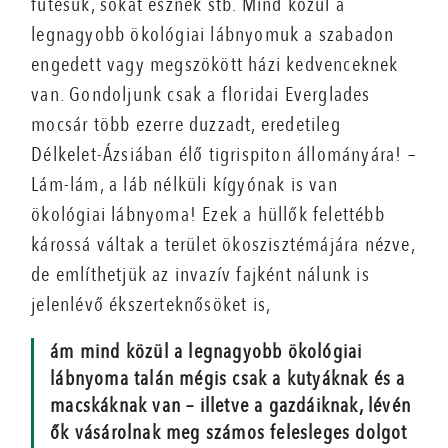
fűtésük, sokat esznek stb. Mind közül a
legnagyobb ökológiai lábnyomuk a szabadon
engedett vagy megszökött házi kedvenceknek
van. Gondoljunk csak a floridai Everglades
mocsár több ezerre duzzadt, eredetileg
Délkelet-Ázsiában élő tigrispiton állományára! –
Lám-lám, a láb nélküli kígyónak is van
ökológiai lábnyoma! Ezek a hüllők felettébb
károssá váltak a terület ökoszisztémájára nézve,
de említhetjük az invazív fajként nálunk is
jelenlévő ékszerteknősöket is,
ám mind közül a legnagyobb ökológiai
lábnyoma talán mégis csak a kutyáknak és a
macskáknak van – illetve a gazdáiknak, lévén
ők vásárolnak meg számos felesleges dolgot