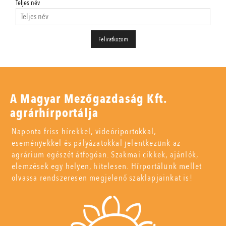
Teljes név
A Magyar Mezőgazdaság Kft.
agrárhírportálja
Naponta friss hírekkel, videóriportokkal,
eseményekkel és pályázatokkal jelentkezünk az
agrárium egészét átfogóan. Szakmai cikkek, ajánlók,
elemzések egy helyen, hitelesen. Hírportálunk mellet
olvassa rendszeresen megjelenő szaklapjainkat is!