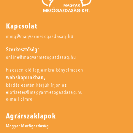
Kapcsolat
mmg@magyarmezogazdasag.hu
Szerkesztőség:
online@magyarmezogazdasag.hu
Fizessen elő lapjainkra kényelmesen
webshopunkban,
kérdés esetén kérjük írjon az
elofizetes@magyarmezogazdasag.hu
e-mail címre.
Agrárszaklapok
Magyar Mezőgazdaság