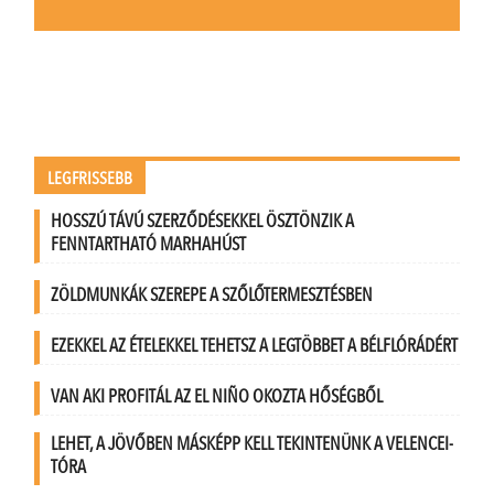
LEGFRISSEBB
HOSSZÚ TÁVÚ SZERZŐDÉSEKKEL ÖSZTÖNZIK A
FENNTARTHATÓ MARHAHÚST
ZÖLDMUNKÁK SZEREPE A SZŐLŐTERMESZTÉSBEN
EZEKKEL AZ ÉTELEKKEL TEHETSZ A LEGTÖBBET A BÉLFLÓRÁDÉRT
VAN AKI PROFITÁL AZ EL NIÑO OKOZTA HŐSÉGBŐL
LEHET, A JÖVŐBEN MÁSKÉPP KELL TEKINTENÜNK A VELENCEI-
TÓRA