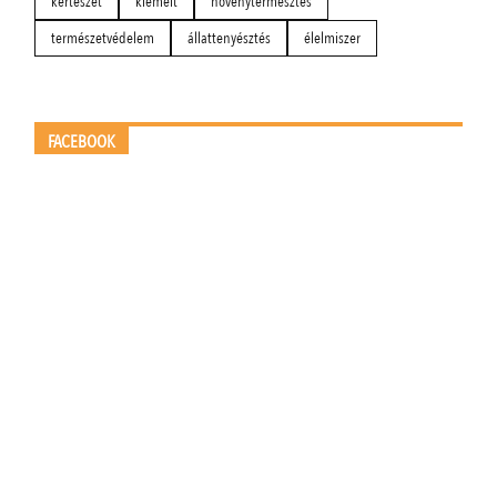
kertészet
kiemelt
növénytermesztés
természetvédelem
állattenyésztés
élelmiszer
FACEBOOK