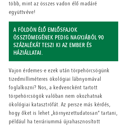
több, mint az összes vadon élő madáré
együttvéve!
A FÖLDÖN ÉLŐ EMLŐSFAJOK
ÖSSZTÖMEGÉNEK PEDIG NAGYJÁBÓL 90
SZÁZALÉKÁT TESZI KI AZ EMBER ÉS
HÁZIÁLLATAI.
Vajon érdemes-e ezek után törpehörcsögünk
tizedmilliméteres ökológiai lábnyomával
foglalkozni? Nos, a kedvencként tartott
törpehörcsögök valóban nem okozhatnak
ökológiai katasztrófát. Az persze más kérdés,
hogy őket is lehet „környezettudatosan” tartani,
például ha terráriummá újrahasznosított