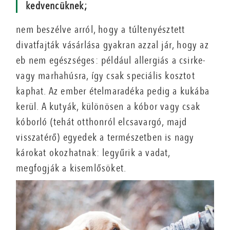
kedvencüknek;
nem beszélve arról, hogy a túltenyésztett
divatfajták vásárlása gyakran azzal jár, hogy az
eb nem egészséges: például allergiás a csirke-
vagy marhahúsra, így csak speciális kosztot
kaphat. Az ember ételmaradéka pedig a kukába
kerül. A kutyák, különösen a kóbor vagy csak
kóborló (tehát otthonról elcsavargó, majd
visszatérő) egyedek a természetben is nagy
károkat okozhatnak: legyűrik a vadat,
megfogják a kisemlősöket.