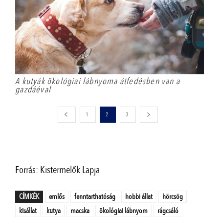
A kutyák ökológiai lábnyoma átfedésben van a
gazdáéval
1
2
3
Forrás: Kistermelők Lapja
CÍMKÉK
emlős
fenntarthatóság
hobbi állat
hörcsög
kisállat
kutya
macska
ökológiai lábnyom
rágcsáló