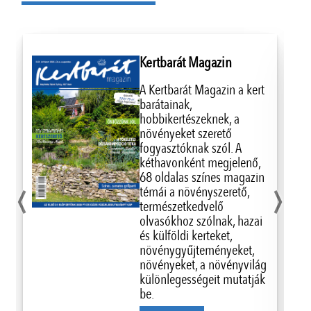
Kertbarát Magazin
A Kertbarát Magazin a kert
barátainak,
hobbikertészeknek, a
növényeket szerető
fogyasztóknak szól. A
kéthavonként megjelenő,
‹
›
68 oldalas színes magazin
témái a növényszerető,
természetkedvelő
olvasókhoz szólnak, hazai
és külföldi kerteket,
növénygyűjteményeket,
növényeket, a növényvilág
különlegességeit mutatják
be.