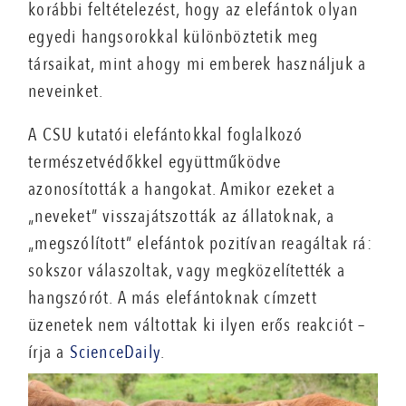
korábbi feltételezést, hogy az elefántok olyan
egyedi hangsorokkal különböztetik meg
társaikat, mint ahogy mi emberek használjuk a
neveinket.
A CSU kutatói elefántokkal foglalkozó
természetvédőkkel együttműködve
azonosították a hangokat. Amikor ezeket a
„neveket” visszajátszották az állatoknak, a
„megszólított” elefántok pozitívan reagáltak rá:
sokszor válaszoltak, vagy megközelítették a
hangszórót. A más elefántoknak címzett
üzenetek nem váltottak ki ilyen erős reakciót –
írja a
ScienceDaily
.