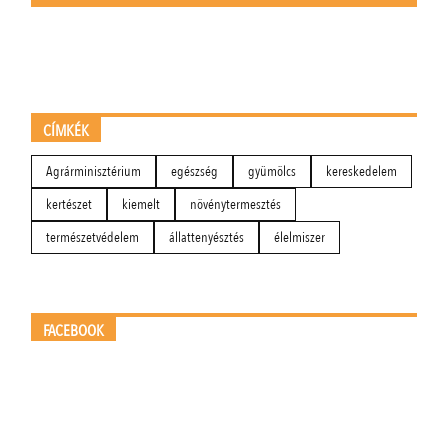
CÍMKÉK
Agrárminisztérium
egészség
gyümölcs
kereskedelem
kertészet
kiemelt
növénytermesztés
természetvédelem
állattenyésztés
élelmiszer
FACEBOOK