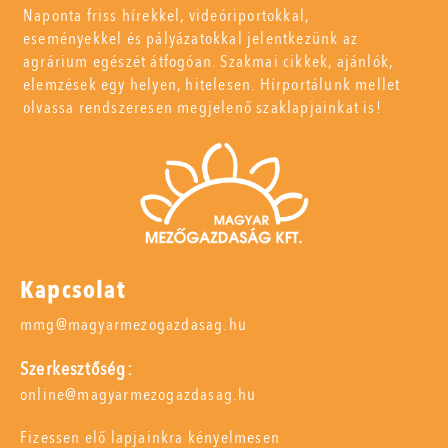
Naponta friss hírekkel, videóriportokkal,
eseményekkel és pályázatokkal jelentkezünk az
agrárium egészét átfogóan. Szakmai cikkek, ajánlók,
elemzések egy helyen, hitelesen. Hírportálunk mellet
olvassa rendszeresen megjelenő szaklapjainkat is!
Kapcsolat
mmg@magyarmezogazdasag.hu
Szerkesztőség:
online@magyarmezogazdasag.hu
Fizessen elő lapjainkra kényelmesen