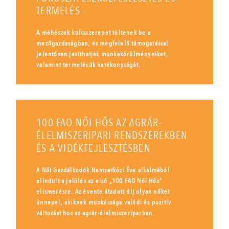
TERMELÉS
A méhészek kulcsszerepet töltenek be a
mezőgazdaságban, és megfelelő támogatással
jelentősen javíthatják munkakörülményeiket,
valamint termelésük hatékonyságát.
100 FAO NŐI HŐS AZ AGRÁR-
ÉLELMISZERIPARI RENDSZEREKBEN
ÉS A VIDÉKFEJLESZTÉSBEN
A Női Gazdálkodók Nemzetközi Éve alkalmából
elindult a jelölés az első „100 FAO Női Hős”
elismerésre. Az évente átadott díj olyan nőket
ünnepel, akiknek munkássága valódi és pozitív
változást hoz az agrár-élelmiszeriparban.