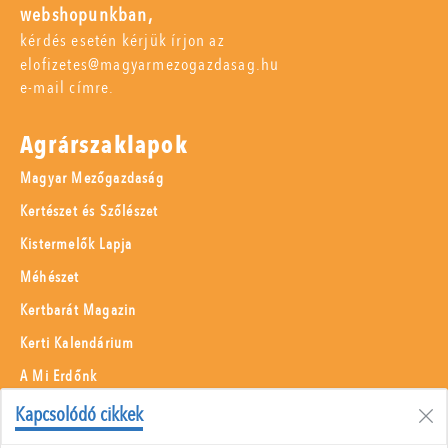
webshopunkban,
kérdés esetén kérjük írjon az
elofizetes@magyarmezogazdasag.hu
e-mail címre.
Agrárszaklapok
Magyar Mezőgazdaság
Kertészet és Szőlészet
Kistermelők Lapja
Méhészet
Kertbarát Magazin
Kerti Kalendárium
A Mi Erdőnk
Borászati Füzetek
Kapcsolódó cikkek
Állattenyésztés