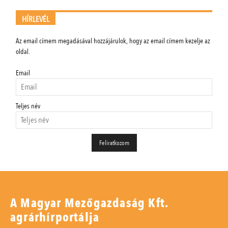
HÍRLEVÉL
Az email címem megadásával hozzájárulok, hogy az email címem kezelje az
oldal.
Email
Teljes név
A Magyar Mezőgazdaság Kft.
agrárhírportálja