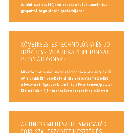
Az idei aszályos időjárás kedvez a kukoricamoly és a
gyapottok-bagolylepke gradációjának.
KÖVETKEZETES TECHNOLÓGIA ÉS JÓ
IDŐZÍTÉS - MI A TITKA 4,84 TONNÁS
REPCEÁTLAGNAK?
Miközben az ország számos térségében az aszály évről
évre újabb kihívások elé állítja a repcetermesztőket,
a Pécsváradi Agrover Kft.-nél és a Pécs-Reménypusztai
Kft.-nél idén 4,84 tonnás üzemi repceátlag született.
AZ UNIÓS MÉHÉSZETI TÁMOGATÁS
FÓKUSZA: ESZKÖZFEJLESZTÉS ÉS