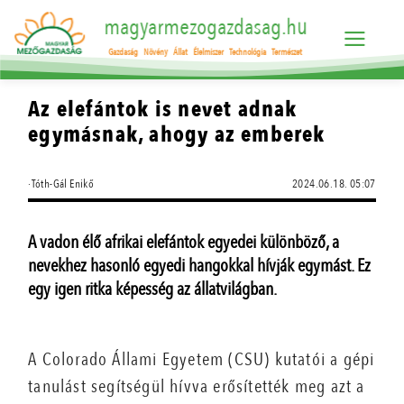
magyarmezogazdasag.hu
Gazdaság
Növény
Állat
Élelmiszer
Technológia
Természet
Az elefántok is nevet adnak
egymásnak, ahogy az emberek
·Tóth-Gál Enikő
2024.06.18. 05:07
A vadon élő afrikai elefántok egyedei különböző, a
nevekhez hasonló egyedi hangokkal hívják egymást. Ez
egy igen ritka képesség az állatvilágban.
A Colorado Állami Egyetem (CSU) kutatói a gépi
tanulást segítségül hívva erősítették meg azt a