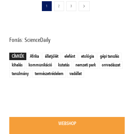
1
2
3
Forrás: ScienceDaily
CÍMKÉK
Afrika
állatjólét
elefánt
etológia
gépi tanulás
kihalás
kommunikáció
kutatás
nemzeti park
orvvadászat
tanulmány
természetvédelem
vadállat
WEBSHOP