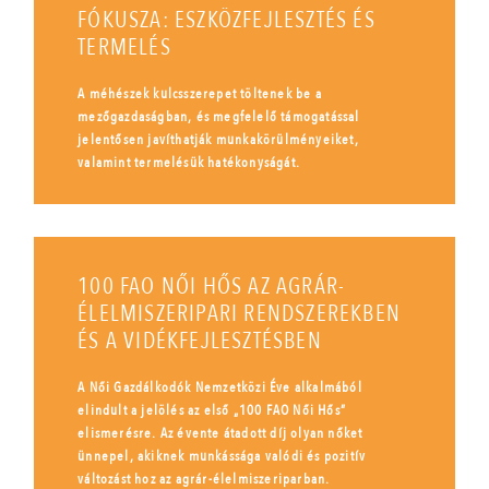
FÓKUSZA: ESZKÖZFEJLESZTÉS ÉS
TERMELÉS
A méhészek kulcsszerepet töltenek be a
mezőgazdaságban, és megfelelő támogatással
jelentősen javíthatják munkakörülményeiket,
valamint termelésük hatékonyságát.
100 FAO NŐI HŐS AZ AGRÁR-
ÉLELMISZERIPARI RENDSZEREKBEN
ÉS A VIDÉKFEJLESZTÉSBEN
A Női Gazdálkodók Nemzetközi Éve alkalmából
elindult a jelölés az első „100 FAO Női Hős”
elismerésre. Az évente átadott díj olyan nőket
ünnepel, akiknek munkássága valódi és pozitív
változást hoz az agrár-élelmiszeriparban.