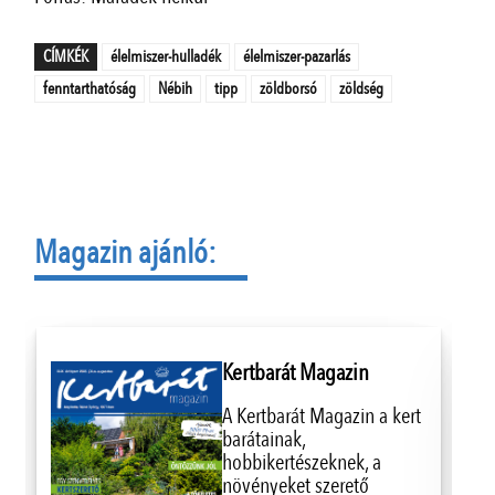
CÍMKÉK
élelmiszer-hulladék
élelmiszer-pazarlás
fenntarthatóság
Nébih
tipp
zöldborsó
zöldség
Magazin ajánló:
Kertbarát Magazin
A Kertbarát Magazin a kert
barátainak,
hobbikertészeknek, a
növényeket szerető