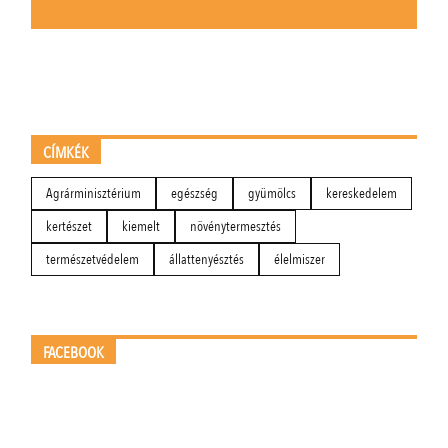
CÍMKÉK
Agrárminisztérium
egészség
gyümölcs
kereskedelem
kertészet
kiemelt
növénytermesztés
természetvédelem
állattenyésztés
élelmiszer
FACEBOOK