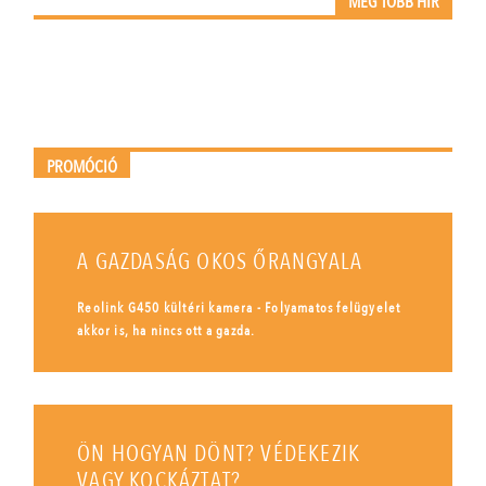
MÉG TÖBB HÍR
PROMÓCIÓ
A GAZDASÁG OKOS ŐRANGYALA
Reolink G450 kültéri kamera - Folyamatos felügyelet
akkor is, ha nincs ott a gazda.
ÖN HOGYAN DÖNT? VÉDEKEZIK
VAGY KOCKÁZTAT?