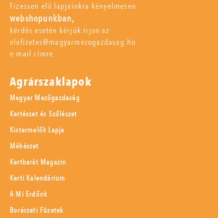
Fizessen elő lapjainkra kényelmesen
webshopunkban,
kérdés esetén kérjük írjon az
elofizetes@magyarmezogazdasag.hu
e-mail címre.
Agrárszaklapok
Magyar Mezőgazdaság
Kertészet és Szőlészet
Kistermelők Lapja
Méhészet
Kertbarát Magazin
Kerti Kalendárium
A Mi Erdőnk
Borászati Füzetek