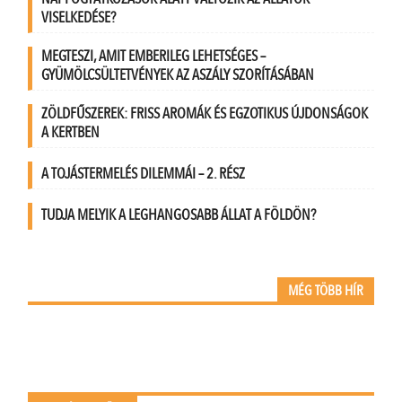
VISELKEDÉSE?
MEGTESZI, AMIT EMBERILEG LEHETSÉGES –
GYÜMÖLCSÜLTETVÉNYEK AZ ASZÁLY SZORÍTÁSÁBAN
ZÖLDFŰSZEREK: FRISS AROMÁK ÉS EGZOTIKUS ÚJDONSÁGOK
A KERTBEN
A TOJÁSTERMELÉS DILEMMÁI – 2. RÉSZ
TUDJA MELYIK A LEGHANGOSABB ÁLLAT A FÖLDÖN?
MÉG TÖBB HÍR