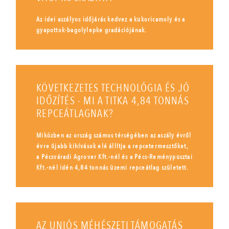
Az idei aszályos időjárás kedvez a kukoricamoly és a
gyapottok-bagolylepke gradációjának.
KÖVETKEZETES TECHNOLÓGIA ÉS JÓ
IDŐZÍTÉS - MI A TITKA 4,84 TONNÁS
REPCEÁTLAGNAK?
Miközben az ország számos térségében az aszály évről
évre újabb kihívások elé állítja a repcetermesztőket,
a Pécsváradi Agrover Kft.-nél és a Pécs-Reménypusztai
Kft.-nél idén 4,84 tonnás üzemi repceátlag született.
AZ UNIÓS MÉHÉSZETI TÁMOGATÁS