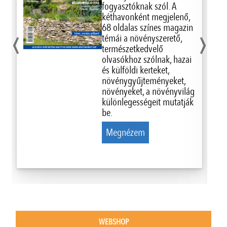
fogyasztóknak szól. A
kéthavonként megjelenő,
‹
›
68 oldalas színes magazin
témái a növényszerető,
természetkedvelő
olvasókhoz szólnak, hazai
és külföldi kerteket,
növénygyűjteményeket,
növényeket, a növényvilág
különlegességeit mutatják
be.
Megnézem
WEBSHOP