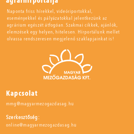
agrárhírportálja
Naponta friss hírekkel, videóriportokkal,
eseményekkel és pályázatokkal jelentkezünk az
agrárium egészét átfogóan. Szakmai cikkek, ajánlók,
elemzések egy helyen, hitelesen. Hírportálunk mellet
olvassa rendszeresen megjelenő szaklapjainkat is!
Kapcsolat
mmg@magyarmezogazdasag.hu
Szerkesztőség:
online@magyarmezogazdasag.hu