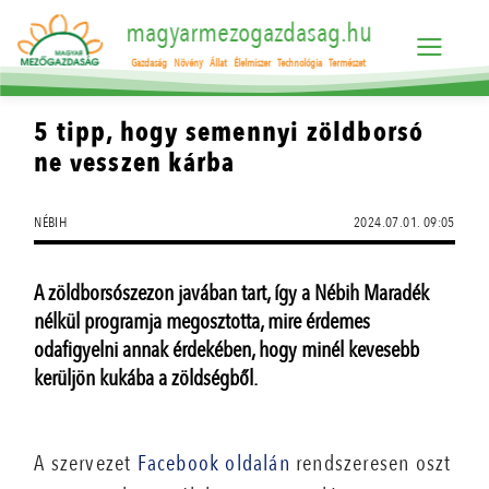
magyarmezogazdasag.hu
Gazdaság
Növény
Állat
Élelmiszer
Technológia
Természet
5 tipp, hogy semennyi zöldborsó
ne vesszen kárba
NÉBIH
2024.07.01. 09:05
A zöldborsószezon javában tart, így a Nébih Maradék
nélkül programja megosztotta, mire érdemes
odafigyelni annak érdekében, hogy minél kevesebb
kerüljön kukába a zöldségből.
A szervezet
Facebook oldalán
rendszeresen oszt