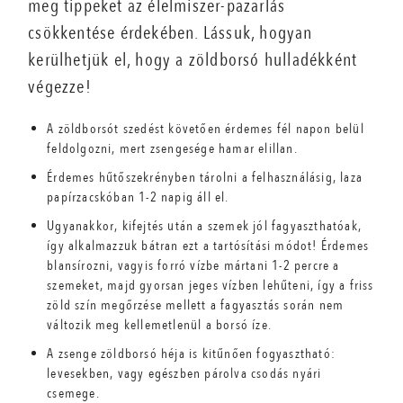
meg tippeket az élelmiszer-pazarlás
csökkentése érdekében. Lássuk, hogyan
kerülhetjük el, hogy a zöldborsó hulladékként
végezze!
A zöldborsót szedést követően érdemes fél napon belül
feldolgozni, mert zsengesége hamar elillan.
Érdemes hűtőszekrényben tárolni a felhasználásig, laza
papírzacskóban 1-2 napig áll el.
Ugyanakkor, kifejtés után a szemek jól fagyaszthatóak,
így alkalmazzuk bátran ezt a tartósítási módot! Érdemes
blansírozni, vagyis forró vízbe mártani 1-2 percre a
szemeket, majd gyorsan jeges vízben lehűteni, így a friss
zöld szín megőrzése mellett a fagyasztás során nem
változik meg kellemetlenül a borsó íze.
A zsenge zöldborsó héja is kitűnően fogyasztható:
levesekben, vagy egészben párolva csodás nyári
csemege.