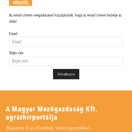
HÍRLEVÉL
Az email címem megadásával hozzájárulok, hogy az email címem kezelje az
oldal.
Email
Teljes név
A Magyar Mezőgazdaság Kft.
agrárhírportálja
Naponta friss hírekkel, videóriportokkal,