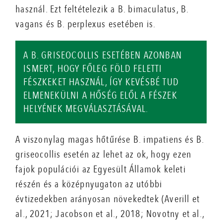
használ. Ezt feltételezik a B. bimaculatus, B.
vagans és B. perplexus esetében is.
A B. GRISEOCOLLIS ESETÉBEN AZONBAN
ISMERT, HOGY FŐLEG FÖLD FELETTI
FÉSZKEKET HASZNÁL, ÍGY KEVÉSBÉ TUD
ELMENEKÜLNI A HŐSÉG ELŐL A FÉSZEK
HELYÉNEK MEGVÁLASZTÁSÁVAL.
A viszonylag magas hőtűrése B. impatiens és B.
griseocollis esetén az lehet az ok, hogy ezen
fajok populációi az Egyesült Államok keleti
részén és a középnyugaton az utóbbi
évtizedekben arányosan növekedtek (Averill et
al., 2021; Jacobson et al., 2018; Novotny et al.,