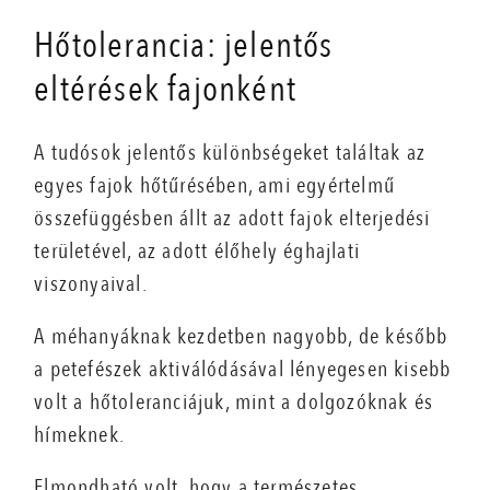
Hőtolerancia: jelentős
eltérések fajonként
A tudósok jelentős különbségeket találtak az
egyes fajok hőtűrésében, ami egyértelmű
összefüggésben állt az adott fajok elterjedési
területével, az adott élőhely éghajlati
viszonyaival.
A méhanyáknak kezdetben nagyobb, de később
a petefészek aktiválódásával lényegesen kisebb
volt a hőtoleranciájuk, mint a dolgozóknak és
hímeknek.
Elmondható volt, hogy a természetes