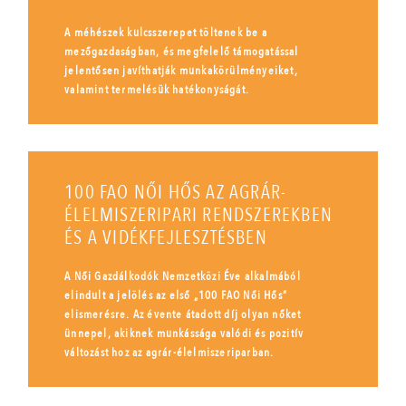
A méhészek kulcsszerepet töltenek be a
mezőgazdaságban, és megfelelő támogatással
jelentősen javíthatják munkakörülményeiket,
valamint termelésük hatékonyságát.
100 FAO NŐI HŐS AZ AGRÁR-
ÉLELMISZERIPARI RENDSZEREKBEN
ÉS A VIDÉKFEJLESZTÉSBEN
A Női Gazdálkodók Nemzetközi Éve alkalmából
elindult a jelölés az első „100 FAO Női Hős”
elismerésre. Az évente átadott díj olyan nőket
ünnepel, akiknek munkássága valódi és pozitív
változást hoz az agrár-élelmiszeriparban.