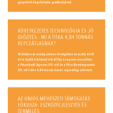
gyapottok-bagolylepke gradációjának.
KÖVETKEZETES TECHNOLÓGIA ÉS JÓ
IDŐZÍTÉS - MI A TITKA 4,84 TONNÁS
REPCEÁTLAGNAK?
Miközben az ország számos térségében az aszály évről
évre újabb kihívások elé állítja a repcetermesztőket,
a Pécsváradi Agrover Kft.-nél és a Pécs-Reménypusztai
Kft.-nél idén 4,84 tonnás üzemi repceátlag született.
AZ UNIÓS MÉHÉSZETI TÁMOGATÁS
FÓKUSZA: ESZKÖZFEJLESZTÉS ÉS
TERMELÉS