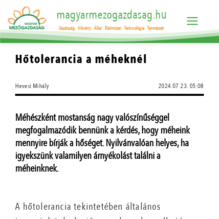
magyarmezogazdasag.hu
Gazdaság
Növény
Állat
Élelmiszer
Technológia
Természet
Hőtolerancia a méheknél
Hevesi Mihály
2024.07.23. 05:08
Méhészként mostanság nagy valószínűséggel
megfogalmazódik bennünk a kérdés, hogy méheink
mennyire bírják a hőséget. Nyilvánvalóan helyes, ha
igyekszünk valamilyen árnyékolást találni a
méheinknek.
A hőtolerancia tekintetében általános