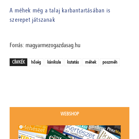
A méhek még a talaj karbantartásában is
szerepet játszanak
Forrás: magyarmezogazdasag.hu
CÍMKÉK
hőség
kánikula
kutatás
méhek
poszméh
WEBSHOP