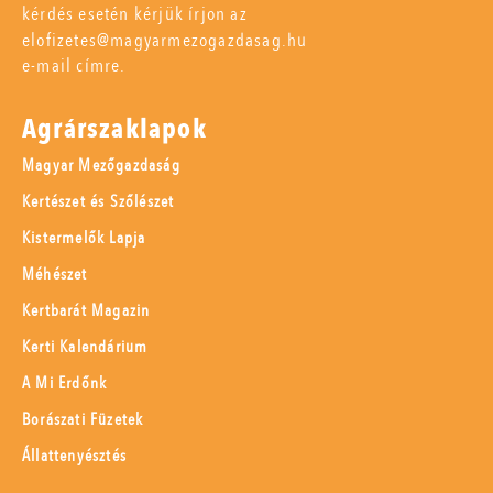
kérdés esetén kérjük írjon az
elofizetes@magyarmezogazdasag.hu
e-mail címre.
Agrárszaklapok
Magyar Mezőgazdaság
Kertészet és Szőlészet
Kistermelők Lapja
Méhészet
Kertbarát Magazin
Kerti Kalendárium
A Mi Erdőnk
Borászati Füzetek
Állattenyésztés