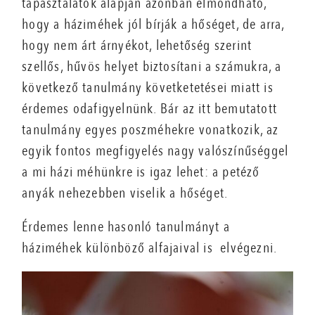
tapasztalatok alapján azonban elmondható,
hogy a háziméhek jól bírják a hőséget, de arra,
hogy nem árt árnyékot, lehetőség szerint
szellős, hűvös helyet biztosítani a számukra, a
következő tanulmány követketetései miatt is
érdemes odafigyelnünk. Bár az itt bemutatott
tanulmány egyes poszméhekre vonatkozik, az
egyik fontos megfigyelés nagy valószínűséggel
a mi házi méhünkre is igaz lehet: a petéző
anyák nehezebben viselik a hőséget.
Érdemes lenne hasonló tanulmányt a
háziméhek különböző alfajaival is elvégezni.