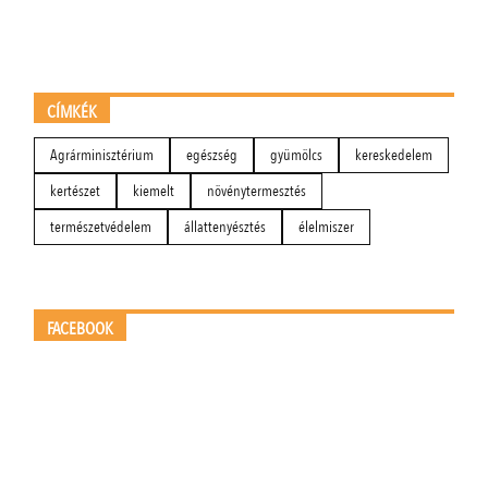
CÍMKÉK
Agrárminisztérium
egészség
gyümölcs
kereskedelem
kertészet
kiemelt
növénytermesztés
természetvédelem
állattenyésztés
élelmiszer
FACEBOOK