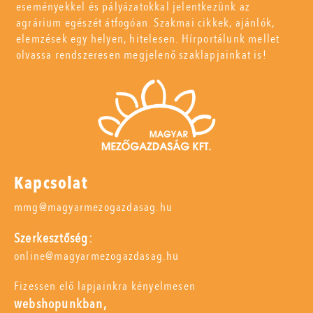
eseményekkel és pályázatokkal jelentkezünk az
agrárium egészét átfogóan. Szakmai cikkek, ajánlók,
elemzések egy helyen, hitelesen. Hírportálunk mellet
olvassa rendszeresen megjelenő szaklapjainkat is!
Kapcsolat
mmg@magyarmezogazdasag.hu
Szerkesztőség:
online@magyarmezogazdasag.hu
Fizessen elő lapjainkra kényelmesen
webshopunkban,