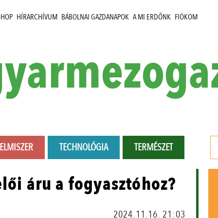
SHOP
HÍRARCHÍVUM
BÁBOLNAI GAZDANAPOK
A MI ERDŐNK
FIÓKOM
yarmezoga
LELMISZER
TECHNOLÓGIA
TERMÉSZET
elői áru a fogyasztóhoz?
2024.11.16. 21:03