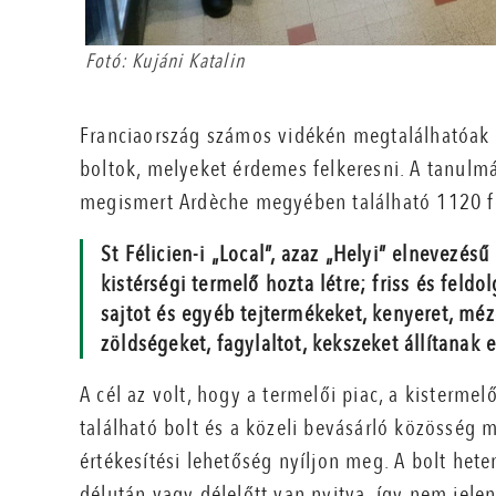
Fotó: Kujáni Katalin
Franciaország számos vidékén megtalálhatóak 
boltok, melyeket érdemes felkeresni. A tanulm
megismert Ardèche megyében található 1120 fő
St Félicien-i „Local”, azaz „Helyi” elnevezésű 
kistérségi termelő hozta létre; friss és feldo
sajtot és egyéb tejtermékeket, kenyeret, méze
zöldségeket, fagylaltot, kekszeket állítanak e
A cél az volt, hogy a termelői piac, a kisterm
található bolt és a közeli bevásárló közösség 
értékesítési lehetőség nyíljon meg. A bolt hete
délután vagy délelőtt van nyitva, így nem jele