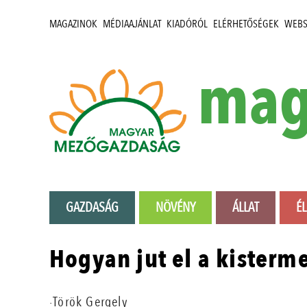
MAGAZINOK
MÉDIAAJÁNLAT
KIADÓRÓL
ELÉRHETŐSÉGEK
WEB
mag
GAZDASÁG
NÖVÉNY
ÁLLAT
É
Hogyan jut el a kisterm
·Török Gergely