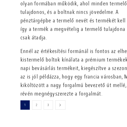
olyan formában működik, ahol minden termel
tulajdonos, és a boltnak nincs jövedelme. A
pénztárgépbe a termelő nevét és termékét kell 
így a termék a megvételig a termelő tulajdona
csak átadja.
Ennél az értékesítési formánál is fontos az el
kistermelő boltok kínálata a prémium termékek
napi bevásárlás termékeit, kiegészítve a szezo
az is jól példázza, hogy egy francia városban
kiköltözött a nagy forgalmú bevezető út mellé,
révén megnégyszerezte a forgalmát.
1
2
3