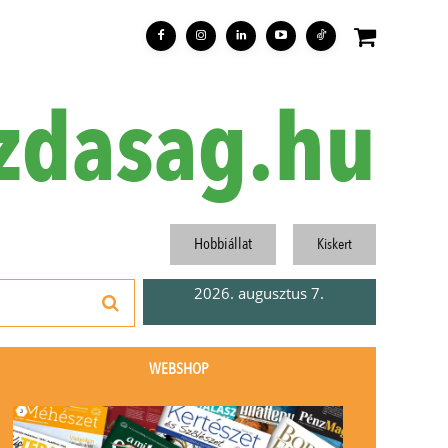
zdasag.hu
Hobbiállat
Kiskert
2026. augusztus 7.
WEBSHOP