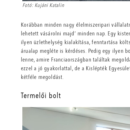
Fotó: Kujáni Katalin
Korábban minden nagy élelmiszeripari vállalat
lehetett vásárolni majd’ minden nap. Egy kis
ilyen üzlethelység kialakítása, fenntartása köl
árualap megléte is kérdéses. Pedig egy ilyen b
lenne, amire Franciaországban találtak megoldá
ezzel a jó gyakorlattal, de a Kislépték Egyesül
kétféle megoldást.
Termelői bolt