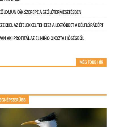
ZÖLDMUNKÁK SZEREPE A SZŐLŐTERMESZTÉSBEN
EZEKKEL AZ ÉTELEKKEL TEHETSZ A LEGTÖBBET A BÉLFLÓRÁDÉRT
VAN AKI PROFITÁL AZ EL NIÑO OKOZTA HŐSÉGBŐL
MÉG TÖBB HÍR
EGNÉPSZERŰBB