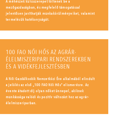
A méhészek kulcsszerepet töltenek be a
mezőgazdaságban, és megfelelő támogatással
jelentősen javíthatják munkakörülményeiket, valamint
termelésük hatékonyságát.
100 FAO NŐI HŐS AZ AGRÁR-
ÉLELMISZERIPARI RENDSZEREKBEN
ÉS A VIDÉKFEJLESZTÉSBEN
A Női Gazdálkodók Nemzetközi Éve alkalmából elindult
a jelölés az első „100 FAO Női Hős” elismerésre. Az
évente átadott díj olyan nőket ünnepel, akiknek
munkássága valódi és pozitív változást hoz az agrár-
élelmiszeriparban.