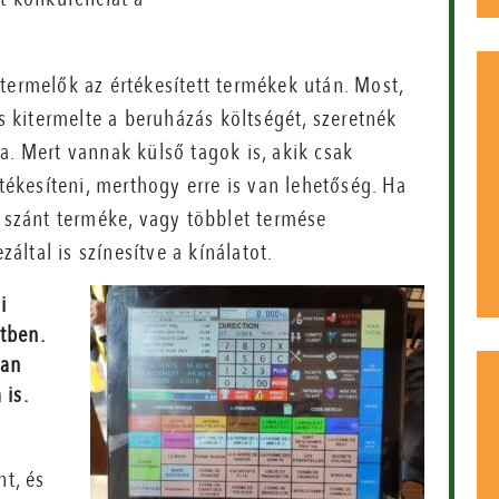
termelők az értékesített termékek után. Most,
és kitermelte a beruházás költségét, szeretnék
a. Mert vannak külső tagok is, akik csak
rtékesíteni, merthogy erre is van lehetőség. Ha
a szánt terméke, vagy többlet termése
záltal is színesítve a kínálatot.
i
etben.
ban
 is.
t, és