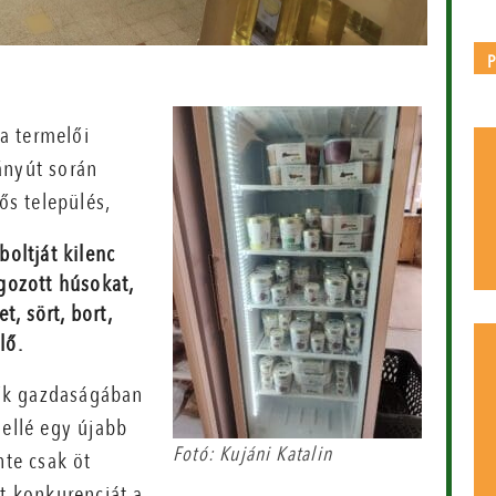
a termelői
ányút során
s település,
boltját kilenc
lgozott húsokat,
t, sört, bort,
lő.
elők gazdaságában
mellé egy újabb
Fotó: Kujáni Katalin
nte csak öt
nt konkurenciát a