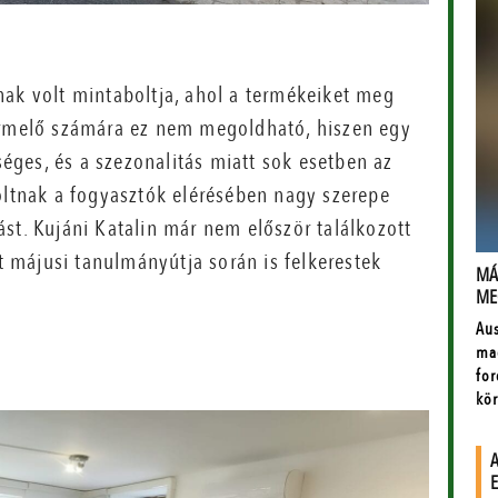
nak volt mintaboltja, ahol a termékeiket meg
termelő számára ez nem megoldható, hiszen egy
tséges, és a szezonalitás miatt sok esetben az
oltnak a fogyasztók elérésében nagy szerepe
st. Kujáni Katalin már nem először találkozott
et májusi tanulmányútja során is felkerestek