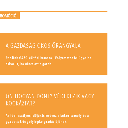
PROMÓCIÓ
A GAZDASÁG OKOS ŐRANGYALA
Reolink G450 kültéri kamera - Folyamatos felügyelet
akkor is, ha nincs ott a gazda.
ÖN HOGYAN DÖNT? VÉDEKEZIK VAGY
KOCKÁZTAT?
Az idei aszályos időjárás kedvez a kukoricamoly és a
gyapottok-bagolylepke gradációjának.