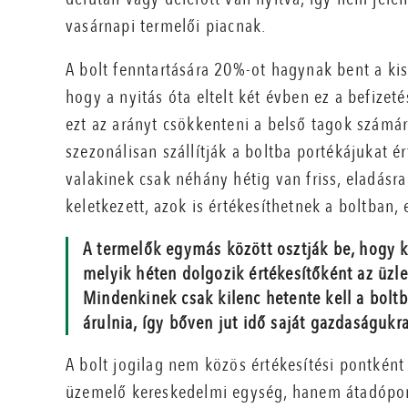
vasárnapi termelői piacnak.
A bolt fenntartására 20%-ot hagynak bent a kis
hogy a nyitás óta eltelt két évben ez a befizet
ezt az arányt csökkenteni a belső tagok számár
szezonálisan szállítják a boltba portékájukat é
valakinek csak néhány hétig van friss, eladásr
keletkezett, azok is értékesíthetnek a boltban, e
A termelők egymás között osztják be, hogy k
melyik héten dolgozik értékesítőként az üzl
Mindenkinek csak kilenc hetente kell a bolt
árulnia, így bőven jut idő saját gazdaságukra
A bolt jogilag nem közös értékesítési pontként
üzemelő kereskedelmi egység, hanem átadópon