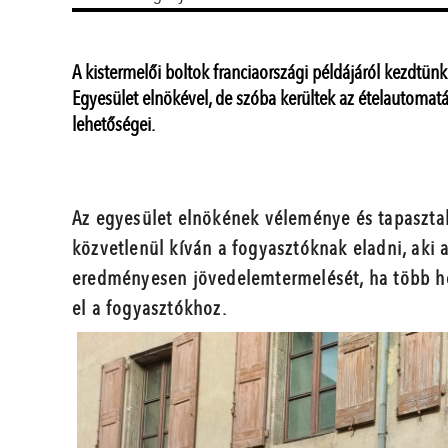
A kistermelői boltok franciaországi példájáról kezdtünk 
Egyesület elnökével, de szóba kerültek az ételautomaták
lehetőségei.
Az egyesület elnökének véleménye és tapasztala
közvetlenül kíván a fogyasztóknak eladni, aki a 
eredményesen jövedelemtermelését, ha több hel
el a fogyasztókhoz.