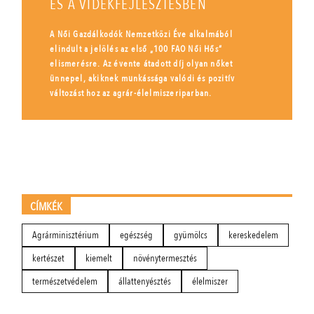
ÉS A VIDÉKFEJLESZTÉSBEN
A Női Gazdálkodók Nemzetközi Éve alkalmából
elindult a jelölés az első „100 FAO Női Hős”
elismerésre. Az évente átadott díj olyan nőket
ünnepel, akiknek munkássága valódi és pozitív
változást hoz az agrár-élelmiszeriparban.
CÍMKÉK
Agrárminisztérium
egészség
gyümölcs
kereskedelem
kertészet
kiemelt
növénytermesztés
természetvédelem
állattenyésztés
élelmiszer