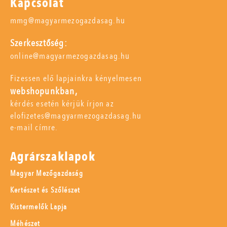
Kapcsolat
mmg@magyarmezogazdasag.hu
Szerkesztőség:
online@magyarmezogazdasag.hu
Fizessen elő lapjainkra kényelmesen
webshopunkban,
kérdés esetén kérjük írjon az
elofizetes@magyarmezogazdasag.hu
e-mail címre.
Agrárszaklapok
Magyar Mezőgazdaság
Kertészet és Szőlészet
Kistermelők Lapja
Méhészet