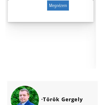
Megnézem
·Török Gergely