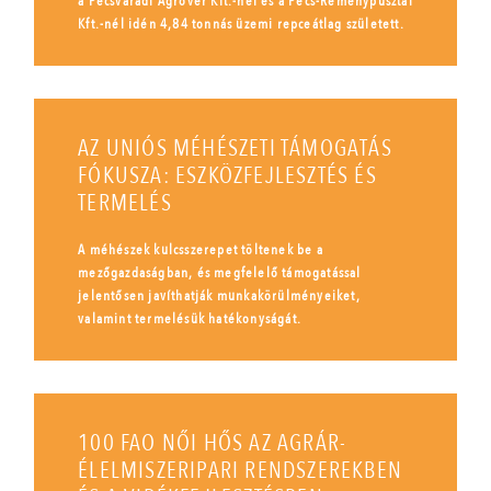
a Pécsváradi Agrover Kft.-nél és a Pécs-Reménypusztai
Kft.-nél idén 4,84 tonnás üzemi repceátlag született.
AZ UNIÓS MÉHÉSZETI TÁMOGATÁS
FÓKUSZA: ESZKÖZFEJLESZTÉS ÉS
TERMELÉS
A méhészek kulcsszerepet töltenek be a
mezőgazdaságban, és megfelelő támogatással
jelentősen javíthatják munkakörülményeiket,
valamint termelésük hatékonyságát.
100 FAO NŐI HŐS AZ AGRÁR-
ÉLELMISZERIPARI RENDSZEREKBEN