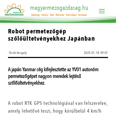
magyarmezogazdasag.hu
Gazdaság
Növény
Állat
Élelmiszer
Technológia
Természet
Robot permetezőgép
szőlőültetvényekhez Japánban
·Török Gergely
2025.01.18. 09:07
A japán Yanmar cég kifejlesztette az YV01 autonóm
permetezőgépet nagyon meredek lejtésű
szőlőültetvényekhez.
A robot RTK GPS technológiával van felszerelve,
amely lehetővé teszi, hogy körülbelül 4 km/h