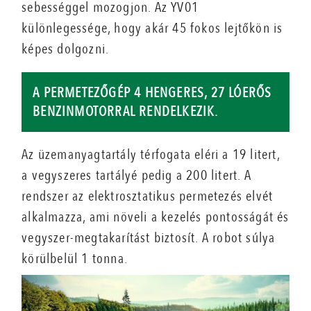
sebességgel mozogjon. Az YV01
különlegessége, hogy akár 45 fokos lejtőkön is
képes dolgozni.
A PERMETEZŐGÉP 4 HENGERES, 27 LÓERŐS
BENZINMOTORRAL RENDELKEZIK.
Az üzemanyagtartály térfogata eléri a 19 litert,
a vegyszeres tartályé pedig a 200 litert. A
rendszer az elektrosztatikus permetezés elvét
alkalmazza, ami növeli a kezelés pontosságát és
vegyszer-megtakarítást biztosít. A robot súlya
körülbelül 1 tonna.