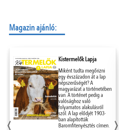
Magazin ajánló:
Kistermelők Lapja
Miként tudta megőrizni
egy évszázadon át a lap
népszerűségét? A
magyarázat a történetében
van. A történet pedig a
valósághoz való
folyamatos alakulásról
‹
›
szól. A lap elődjét 1903-
ban alapították
Baromfitenyésztés címen.