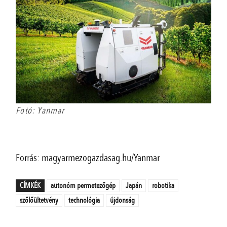
Fotó: Yanmar
Forrás: magyarmezogazdasag.hu/Yanmar
CÍMKÉK
autonóm permetezőgép
Japán
robotika
szőlőültetvény
technológia
újdonság