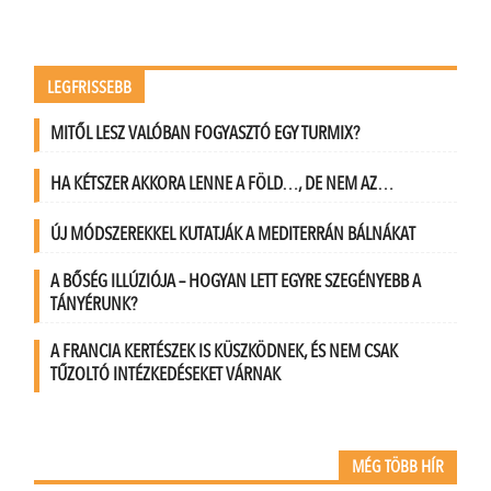
LEGFRISSEBB
MITŐL LESZ VALÓBAN FOGYASZTÓ EGY TURMIX?
HA KÉTSZER AKKORA LENNE A FÖLD…, DE NEM AZ…
ÚJ MÓDSZEREKKEL KUTATJÁK A MEDITERRÁN BÁLNÁKAT
A BŐSÉG ILLÚZIÓJA – HOGYAN LETT EGYRE SZEGÉNYEBB A
TÁNYÉRUNK?
A FRANCIA KERTÉSZEK IS KÜSZKÖDNEK, ÉS NEM CSAK
TŰZOLTÓ INTÉZKEDÉSEKET VÁRNAK
MÉG TÖBB HÍR