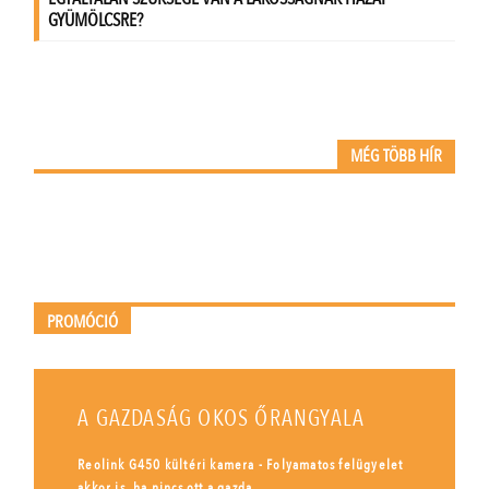
MÉG TÖBB HÍR
PROMÓCIÓ
A GAZDASÁG OKOS ŐRANGYALA
Reolink G450 kültéri kamera - Folyamatos felügyelet
akkor is, ha nincs ott a gazda.