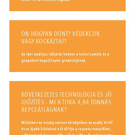
ÖN HOGYAN DÖNT? VÉDEKEZIK
VAGY KOCKÁZTAT?
Az idei aszályos időjárás kedvez a kukoricamoly és a
gyapottok-bagolylepke gradációjának.
KÖVETKEZETES TECHNOLÓGIA ÉS JÓ
IDŐZÍTÉS - MI A TITKA 4,84 TONNÁS
REPCEÁTLAGNAK?
Miközben az ország számos térségében az aszály évről
évre újabb kihívások elé állítja a repcetermesztőket,