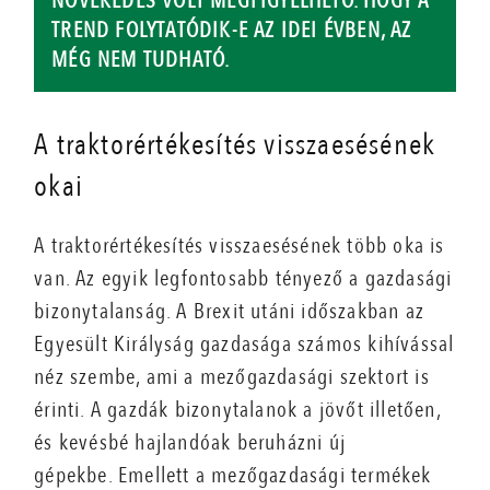
NÖVEKEDÉS VOLT MEGFIGYELHETŐ. HOGY A
TREND FOLYTATÓDIK-E AZ IDEI ÉVBEN, AZ
MÉG NEM TUDHATÓ.
A traktorértékesítés visszaesésének
okai
A traktorértékesítés visszaesésének több oka is
van. Az egyik legfontosabb tényező a gazdasági
bizonytalanság. A Brexit utáni időszakban az
Egyesült Királyság gazdasága számos kihívással
néz szembe, ami a mezőgazdasági szektort is
érinti. A gazdák bizonytalanok a jövőt illetően,
és kevésbé hajlandóak beruházni új
gépekbe. Emellett a mezőgazdasági termékek