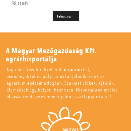
A Magyar Mezőgazdaság Kft.
agrárhírportálja
Naponta friss hírekkel, videóriportokkal,
eseményekkel és pályázatokkal jelentkezünk az
agrárium egészét átfogóan. Szakmai cikkek, ajánlók,
elemzések egy helyen, hitelesen. Hírportálunk mellet
olvassa rendszeresen megjelenő szaklapjainkat is!