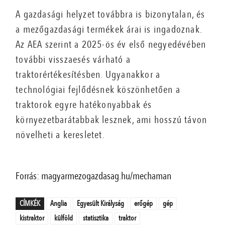
A gazdasági helyzet továbbra is bizonytalan, és
a mezőgazdasági termékek árai is ingadoznak.
Az AEA szerint a 2025-ös év első negyedévében
további visszaesés várható a
traktorértékesítésben. Ugyanakkor a
technológiai fejlődésnek köszönhetően a
traktorok egyre hatékonyabbak és
környezetbarátabbak lesznek, ami hosszú távon
növelheti a keresletet.
Forrás: magyarmezogazdasag.hu/mechaman
CÍMKÉK
Anglia
Egyesült Királyság
erőgép
gép
kistraktor
külföld
statisztika
traktor