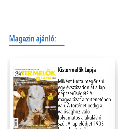
Magazin ajánló:
Kistermelők Lapja
Miként tudta megőrizni
egy évszázadon át a lap
népszerűségét? A
magyarázat a történetében
van. A történet pedig a
valósághoz való
folyamatos alakulásról
szól. A lap elődjét 1903-