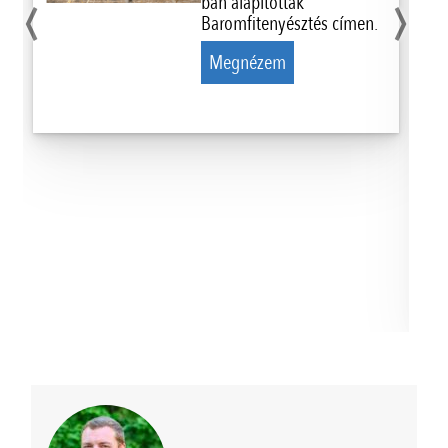
‹
›
ban alapították
Baromfitenyésztés címen.
Megnézem