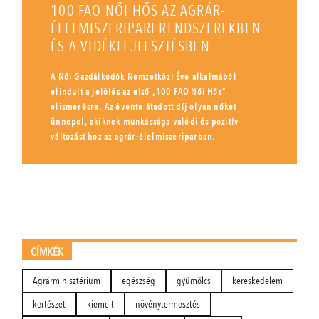
100 FAO NŐI HŐS AZ AGRÁR-
ÉLELMISZERIPARI RENDSZEREKBEN
ÉS A VIDÉKFEJLESZTÉSBEN
A Női Gazdálkodók Nemzetközi Éve alkalmából
elindult a jelölés az első „100 FAO Női Hős”
elismerésre. Az évente átadott díj olyan nőket
ünnepel, akiknek munkássága valódi és pozitív
változást hoz az agrár-élelmiszeriparban.
CÍMKÉK
Agrárminisztérium
egészség
gyümölcs
kereskedelem
kertészet
kiemelt
növénytermesztés