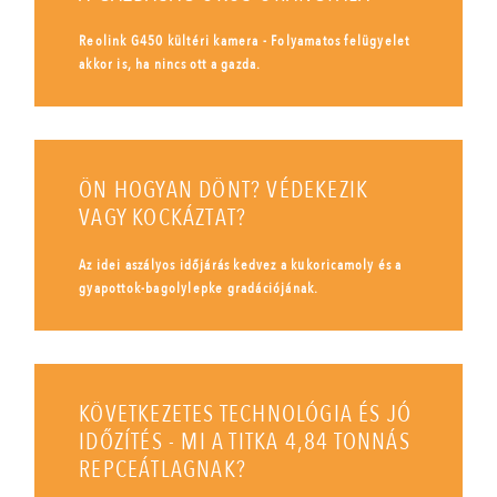
Reolink G450 kültéri kamera - Folyamatos felügyelet
akkor is, ha nincs ott a gazda.
ÖN HOGYAN DÖNT? VÉDEKEZIK
VAGY KOCKÁZTAT?
Az idei aszályos időjárás kedvez a kukoricamoly és a
gyapottok-bagolylepke gradációjának.
KÖVETKEZETES TECHNOLÓGIA ÉS JÓ
IDŐZÍTÉS - MI A TITKA 4,84 TONNÁS
REPCEÁTLAGNAK?