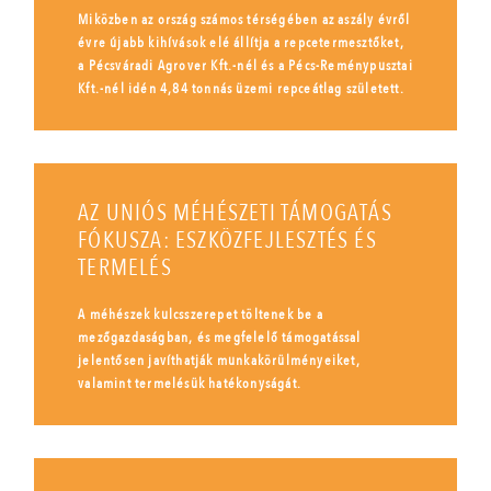
Miközben az ország számos térségében az aszály évről
évre újabb kihívások elé állítja a repcetermesztőket,
a Pécsváradi Agrover Kft.-nél és a Pécs-Reménypusztai
Kft.-nél idén 4,84 tonnás üzemi repceátlag született.
AZ UNIÓS MÉHÉSZETI TÁMOGATÁS
FÓKUSZA: ESZKÖZFEJLESZTÉS ÉS
TERMELÉS
A méhészek kulcsszerepet töltenek be a
mezőgazdaságban, és megfelelő támogatással
jelentősen javíthatják munkakörülményeiket,
valamint termelésük hatékonyságát.