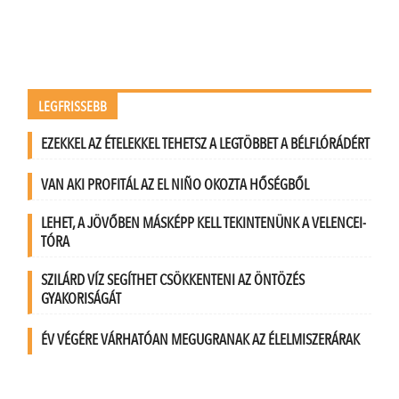
LEGFRISSEBB
EZEKKEL AZ ÉTELEKKEL TEHETSZ A LEGTÖBBET A BÉLFLÓRÁDÉRT
VAN AKI PROFITÁL AZ EL NIÑO OKOZTA HŐSÉGBŐL
LEHET, A JÖVŐBEN MÁSKÉPP KELL TEKINTENÜNK A VELENCEI-
TÓRA
SZILÁRD VÍZ SEGÍTHET CSÖKKENTENI AZ ÖNTÖZÉS
GYAKORISÁGÁT
ÉV VÉGÉRE VÁRHATÓAN MEGUGRANAK AZ ÉLELMISZERÁRAK