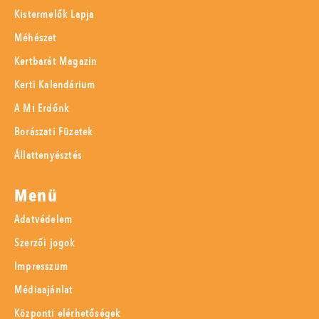
Kistermelők Lapja
Méhészet
Kertbarát Magazin
Kerti Kalendárium
A Mi Erdőnk
Borászati Füzetek
Állattenyésztés
Menü
Adatvédelem
Szerzői jogok
Impresszum
Médiaajánlat
Központi elérhetőségek