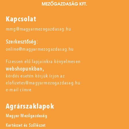
Kapcsolat
mmg@magyarmezogazdasag.hu
Szerkesztőség:
online@magyarmezogazdasag.hu
Fizessen elő lapjainkra kényelmesen
webshopunkban,
kérdés esetén kérjük írjon az
elofizetes@magyarmezogazdasag.hu
e-mail címre.
Agrárszaklapok
Magyar Mezőgazdaság
Kertészet és Szőlészet