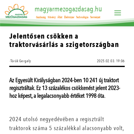
magyarmezogazdasag.hu
Gazdaság
Növény
Állat
Élelmiszer
Technológia
Természet
Jelentősen csökken a
traktorvásárlás a szigetországban
·Török Gergely
2025.02.03. 19:06
Az Egyesült Királyságban 2024-ben 10 241 új traktort
regisztráltak. Ez 13 százalékos csökkenést jelent 2023-
hoz képest, a legalacsonyabb értéket 1998 óta.
2024 utolsó negyedévében a regisztrált
traktorok száma 5 százalékkal alacsonyabb volt,