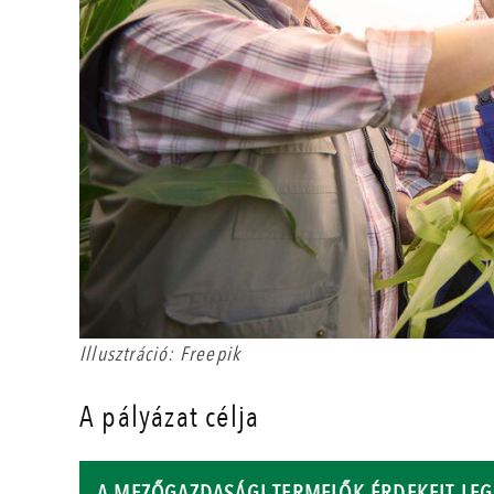
Illusztráció: Freepik
A pályázat célja
A MEZŐGAZDASÁGI TERMELŐK ÉRDEKEIT LEG