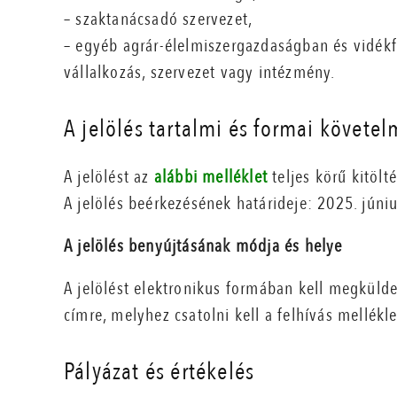
– szaktanácsadó szervezet,
– egyéb agrár-élelmiszergazdaságban és vidékf
vállalkozás, szervezet vagy intézmény.
A jelölés tartalmi és formai követe
A jelölést az
alábbi melléklet
teljes körű kitölt
A jelölés beérkezésének határideje: 2025. júni
A jelölés benyújtásának módja és helye
A jelölést elektronikus formában kell megküld
címre, melyhez csatolni kell a felhívás melléklet
Pályázat és értékelés