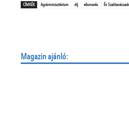
CÍMKÉK
Agrárminisztérium
díj
elismerés
Év Szaktanácsad
Magazin ajánló: