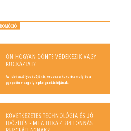
PROMÓCIÓ
ÖN HOGYAN DÖNT? VÉDEKEZIK VAGY
KOCKÁZTAT?
Az idei aszályos időjárás kedvez a kukoricamoly és a
gyapottok-bagolylepke gradációjának.
KÖVETKEZETES TECHNOLÓGIA ÉS JÓ
IDŐZÍTÉS - MI A TITKA 4,84 TONNÁS
REPCEÁTLAGNAK?