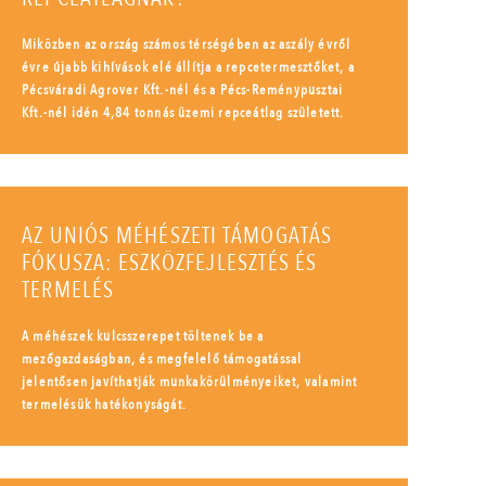
Miközben az ország számos térségében az aszály évről
évre újabb kihívások elé állítja a repcetermesztőket, a
Pécsváradi Agrover Kft.-nél és a Pécs-Reménypusztai
Kft.-nél idén 4,84 tonnás üzemi repceátlag született.
AZ UNIÓS MÉHÉSZETI TÁMOGATÁS
FÓKUSZA: ESZKÖZFEJLESZTÉS ÉS
TERMELÉS
A méhészek kulcsszerepet töltenek be a
mezőgazdaságban, és megfelelő támogatással
jelentősen javíthatják munkakörülményeiket, valamint
termelésük hatékonyságát.