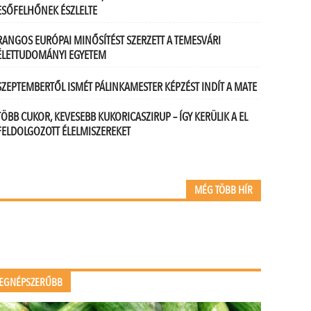
ESŐFELHŐNEK ÉSZLELTE
RANGOS EURÓPAI MINŐSÍTÉST SZERZETT A TEMESVÁRI
ÉLETTUDOMÁNYI EGYETEM
SZEPTEMBERTŐL ISMÉT PÁLINKAMESTER KÉPZÉST INDÍT A MATE
TÖBB CUKOR, KEVESEBB KUKORICASZIRUP – ÍGY KERÜLIK A EL
FELDOLGOZOTT ÉLELMISZEREKET
MÉG TÖBB HÍR
EGNÉPSZERŰBB