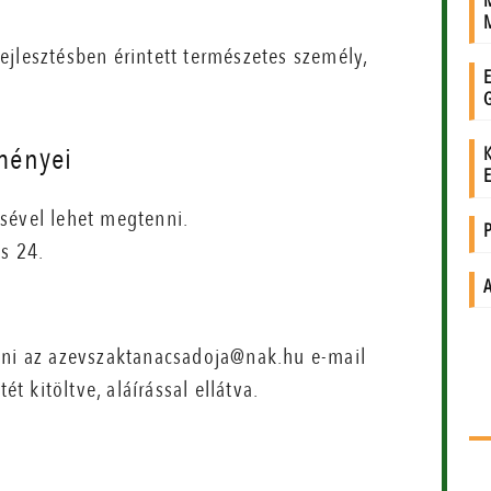
ejlesztésben érintett természetes személy,
lményei
ésével lehet megtenni.
us 24.
eni az azevszaktanacsadoja@nak.hu e-mail
ét kitöltve, aláírással ellátva.