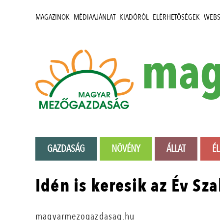
MAGAZINOK
MÉDIAAJÁNLAT
KIADÓRÓL
ELÉRHETŐSÉGEK
WEB
mag
GAZDASÁG
NÖVÉNY
ÁLLAT
É
Idén is keresik az Év Sz
magyarmezogazdasag.hu