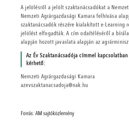
A jelölésről a jelölt szaktanácsadókat a Nemzet
Nemzeti Agrárgazdasági Kamara felhívása alapj
szaktanácsadók részére kialakított e-Learning
jelölést elfogadták. A cím odaítéléséről a bírá
alapján hozott javaslata alapján az agrárminisz
Az Év Szaktanácsadója címmel kapcsolatban 
kérhető:
Nemzeti Agrárgazdasági Kamara
azevszaktanacsadoja@nak.hu
Forrás: AM sajtóközlemény