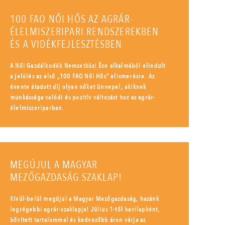
100 FAO NŐI HŐS AZ AGRÁR-
ÉLELMISZERIPARI RENDSZEREKBEN
ÉS A VIDÉKFEJLESZTÉSBEN
A Női Gazdálkodók Nemzetközi Éve alkalmából elindult
a jelölés az első „100 FAO Női Hős” elismerésre. Az
évente átadott díj olyan nőket ünnepel, akiknek
munkássága valódi és pozitív változást hoz az agrár-
élelmiszeriparban.
MEGÚJUL A MAGYAR
MEZŐGAZDASÁG SZAKLAP!
Kívül-belül megújul a Magyar Mezőgazdaság, hazánk
legrégebbi agrár-szaklapja! Július 1-től havilapként,
bővített tartalommal és kedvezőbb áron várja az