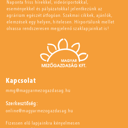
Naponta friss hírekkel, videóriportokkal,
eseményekkel és pályázatokkal jelentkezünk az
agrárium egészét átfogóan. Szakmai cikkek, ajánlók,
elemzések egy helyen, hitelesen. Hírportálunk mellet
olvassa rendszeresen megjelenő szaklapjainkat is!
Kapcsolat
mmg@magyarmezogazdasag.hu
Szerkesztőség:
online@magyarmezogazdasag.hu
Fizessen elő lapjainkra kényelmesen