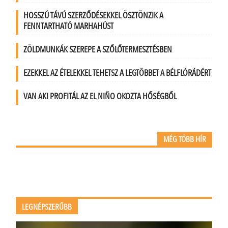
HOSSZÚ TÁVÚ SZERZŐDÉSEKKEL ÖSZTÖNZIK A
FENNTARTHATÓ MARHAHÚST
ZÖLDMUNKÁK SZEREPE A SZŐLŐTERMESZTÉSBEN
EZEKKEL AZ ÉTELEKKEL TEHETSZ A LEGTÖBBET A BÉLFLÓRÁDÉRT
VAN AKI PROFITÁL AZ EL NIÑO OKOZTA HŐSÉGBŐL
MÉG TÖBB HÍR
LEGNÉPSZERŰBB