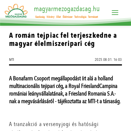
magyarmezogazdasag.hu
Gazdaság
Növény
Állat
Élelmiszer
Technológia
Természet
A román tejpiac fel terjeszkedne a
magyar élelmiszeripari cég
MTI
2025.08.01. 16:03
A Bonafarm Csoport megállapodást írt alá a holland
multinacionális tejipari cég, a Royal FrieslandCampina
romániai leányvállalatának, a Friesland Romania S.A.-
nak a megvásárlásáról - tájékoztatta az MTI-t a társaság.
A tranzakció a versenyjogi és hatósági