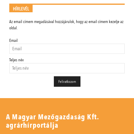
HÍRLEVÉL
Az email címem megadásával hozzájárulok, hogy az email címem kezelje az
oldal.
Email
Teljes név
A Magyar Mezőgazdaság Kft.
agrárhírportálja