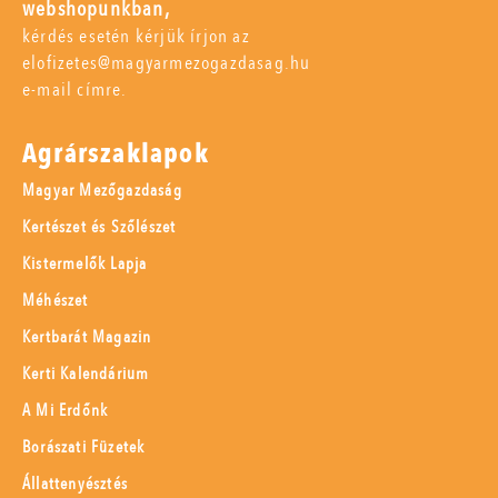
webshopunkban,
kérdés esetén kérjük írjon az
elofizetes@magyarmezogazdasag.hu
e-mail címre.
Agrárszaklapok
Magyar Mezőgazdaság
Kertészet és Szőlészet
Kistermelők Lapja
Méhészet
Kertbarát Magazin
Kerti Kalendárium
A Mi Erdőnk
Borászati Füzetek
Állattenyésztés