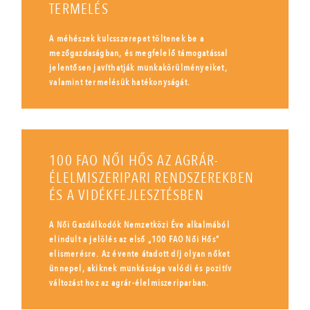
TERMELÉS
A méhészek kulcsszerepet töltenek be a
mezőgazdaságban, és megfelelő támogatással
jelentősen javíthatják munkakörülményeiket,
valamint termelésük hatékonyságát.
100 FAO NŐI HŐS AZ AGRÁR-
ÉLELMISZERIPARI RENDSZEREKBEN
ÉS A VIDÉKFEJLESZTÉSBEN
A Női Gazdálkodók Nemzetközi Éve alkalmából
elindult a jelölés az első „100 FAO Női Hős”
elismerésre. Az évente átadott díj olyan nőket
ünnepel, akiknek munkássága valódi és pozitív
változást hoz az agrár-élelmiszeriparban.