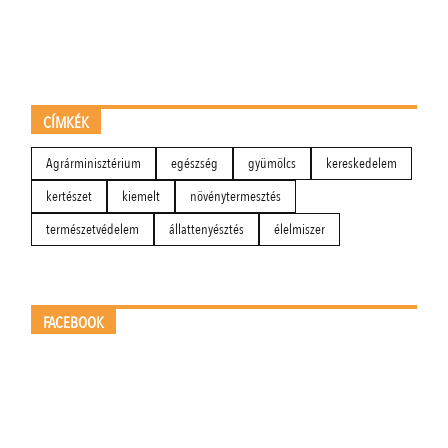
CÍMKÉK
Agrárminisztérium
egészség
gyümölcs
kereskedelem
kertészet
kiemelt
növénytermesztés
természetvédelem
állattenyésztés
élelmiszer
FACEBOOK