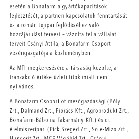
esetén a Bonafarm a gyártókapacitások
fejlesztését, a partneri kapcsolatok fenntartását
és a román tejipar fejlődéséhez való
hozzájárulást tervezi – vázolta fel a vállalat
terveit Csányi Attila, a Bonafarm Csoport
vezérigazgatója a közleményben.
Az MTI megkeresésére a társaság közölte, a
tranzakció értéke üzleti titok miatt nem
nyilvános.
A Bonafarm Csoport öt mezőgazdasági (Bóly
Zrt., Dalmand Zrt., Fiorács Kft., Agroprodukt Zrt.,
Bonafarm-Bábolna Takarmány Kft.) és öt
élelmiszeripari (Pick Szeged Zrt., Sole-Mizo Zrt.,
Hungerit Zrt., MCS Vágóhíd Zrt., Csányi