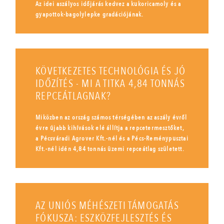
Az idei aszályos időjárás kedvez a kukoricamoly és a
gyapottok-bagolylepke gradációjának.
KÖVETKEZETES TECHNOLÓGIA ÉS JÓ
IDŐZÍTÉS - MI A TITKA 4,84 TONNÁS
REPCEÁTLAGNAK?
Miközben az ország számos térségében az aszály évről
évre újabb kihívások elé állítja a repcetermesztőket,
a Pécsváradi Agrover Kft.-nél és a Pécs-Reménypusztai
Kft.-nél idén 4,84 tonnás üzemi repceátlag született.
AZ UNIÓS MÉHÉSZETI TÁMOGATÁS
FÓKUSZA: ESZKÖZFEJLESZTÉS ÉS