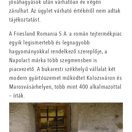
jóváhagyások után várhatóan év végén
zárulhat. Az ügylet várható értékéről nem adtak
tájékoztatást.
A Friesland Romania S.A. a román tejtermékpiac
egyik legismertebb és legnagyobb
hagyományokkal rendelkező szereplője, a
Napolact márka több szegmensben is
piacvezető. A bukaresti székhelyű vállalat két
modern gyártóüzemet működtet Kolozsváron és
Marosvásárhelyen, több mint 400 alkalmazottal
– írták.