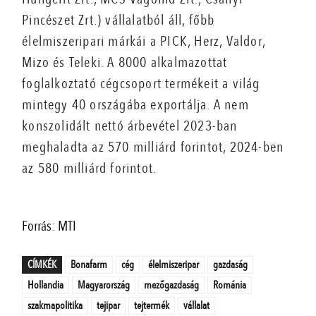
Pincészet Zrt.) vállalatból áll, főbb
élelmiszeripari márkái a PICK, Herz, Valdor,
Mizo és Teleki. A 8000 alkalmazottat
foglalkoztató cégcsoport termékeit a világ
mintegy 40 országába exportálja. A nem
konszolidált nettó árbevétel 2023-ban
meghaladta az 570 milliárd forintot, 2024-ben
az 580 milliárd forintot.
Forrás: MTI
CÍMKÉK
Bonafarm
cég
élelmiszeripar
gazdaság
Hollandia
Magyarország
mezőgazdaság
Románia
szakmapolitika
tejipar
tejtermék
vállalat