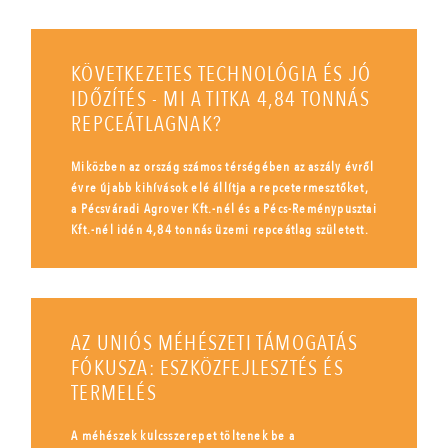
KÖVETKEZETES TECHNOLÓGIA ÉS JÓ
IDŐZÍTÉS - MI A TITKA 4,84 TONNÁS
REPCEÁTLAGNAK?
Miközben az ország számos térségében az aszály évről
évre újabb kihívások elé állítja a repcetermesztőket,
a Pécsváradi Agrover Kft.-nél és a Pécs-Reménypusztai
Kft.-nél idén 4,84 tonnás üzemi repceátlag született.
AZ UNIÓS MÉHÉSZETI TÁMOGATÁS
FÓKUSZA: ESZKÖZFEJLESZTÉS ÉS
TERMELÉS
A méhészek kulcsszerepet töltenek be a