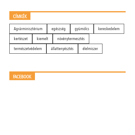
CÍMKÉK
Agrárminisztérium
egészség
gyümölcs
kereskedelem
kertészet
kiemelt
növénytermesztés
természetvédelem
állattenyésztés
élelmiszer
FACEBOOK