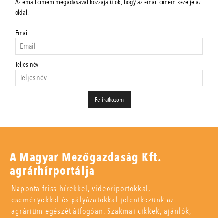
Az email címem megadásával hozzájárulok, hogy az email címem kezelje az
oldal.
Email
Teljes név
A Magyar Mezőgazdaság Kft.
agrárhírportálja
Naponta friss hírekkel, videóriportokkal,
eseményekkel és pályázatokkal jelentkezünk az
agrárium egészét átfogóan. Szakmai cikkek, ajánlók,