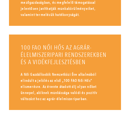
mezőgazdaságban, és megfelelő támogatással
jelentősen javíthatják munkakörülményeiket,
valamint termelésük hatékonyságát.
100 FAO NŐI HŐS AZ AGRÁR-
ÉLELMISZERIPARI RENDSZEREKBEN
ÉS A VIDÉKFEJLESZTÉSBEN
A Női Gazdálkodók Nemzetközi Éve alkalmából
elindult a jelölés az első „100 FAO Női Hős”
elismerésre. Az évente átadott díj olyan nőket
ünnepel, akiknek munkássága valódi és pozitív
változást hoz az agrár-élelmiszeriparban.