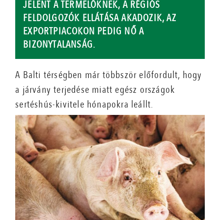
JELENT A TERMELŐKNEK, A RÉGIÓS
FELDOLGOZÓK ELLÁTÁSA AKADOZIK, AZ
EXPORTPIACOKON PEDIG NŐ A
BIZONYTALANSÁG.
A Balti térségben már többször előfordult, hogy
a járvány terjedése miatt egész országok
sertéshús-kivitele hónapokra leállt.