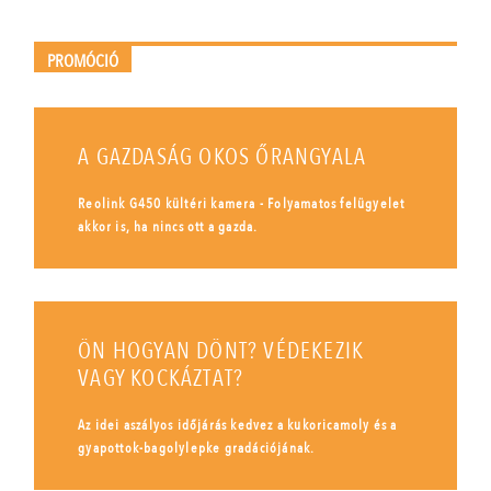
PROMÓCIÓ
A GAZDASÁG OKOS ŐRANGYALA
Reolink G450 kültéri kamera - Folyamatos felügyelet
akkor is, ha nincs ott a gazda.
ÖN HOGYAN DÖNT? VÉDEKEZIK
VAGY KOCKÁZTAT?
Az idei aszályos időjárás kedvez a kukoricamoly és a
gyapottok-bagolylepke gradációjának.