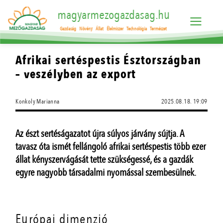
magyarmezogazdasag.hu
Gazdaság
Növény
Állat
Élelmiszer
Technológia
Természet
Afrikai sertéspestis Észtországban
– veszélyben az export
Konkoly Marianna
2025.08.18. 19:09
Az észt sertéságazatot újra súlyos járvány sújtja. A
tavasz óta ismét fellángoló afrikai sertéspestis több ezer
állat kényszervágását tette szükségessé, és a gazdák
egyre nagyobb társadalmi nyomással szembesülnek.
Európai dimenzió