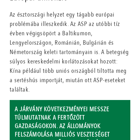
Az észtországi helyzet egy tágabb európai
problémába illeszkedik. Az ASP az utóbbi tíz
évben végigsöpört a Baltikumon,
Lengyelországon, Románián, Bulgárián és
Németország keleti tartományain is. A betegség
súlyos kereskedelmi korlátozásokat hozott:
Kína például több uniós országból tiltotta meg
a sertéshús importját, miután ott ASP-eseteket
találtak.
A JÁRVÁNY KÖVETKEZMÉNYEI MESSZE
TÚLMUTATNAK A FERTŐZÖTT
GAZDASÁGOKON. AZ ÁLLOMÁNYOK
FELSZÁMOLÁSA MILLIÓS VESZTESÉGET