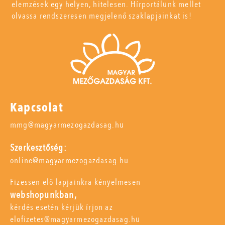
elemzések egy helyen, hitelesen. Hírportálunk mellet
olvassa rendszeresen megjelenő szaklapjainkat is!
Kapcsolat
mmg@magyarmezogazdasag.hu
Szerkesztőség:
online@magyarmezogazdasag.hu
Fizessen elő lapjainkra kényelmesen
webshopunkban,
kérdés esetén kérjük írjon az
elofizetes@magyarmezogazdasag.hu