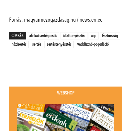
Forrás: magyarmezogazdasag.hu / news.err.ee
CÍMKÉK
afrikai sertéspestis
állattenyésztés
asp
Észtország
házisertés
sertés
sertéstenyésztés
vaddisznó-populáció
WEBSHOP