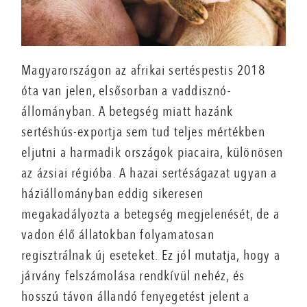
Magyarországon az afrikai sertéspestis 2018
óta van jelen, elsősorban a vaddisznó-
állományban. A betegség miatt hazánk
sertéshús-exportja sem tud teljes mértékben
eljutni a harmadik országok piacaira, különösen
az ázsiai régióba. A hazai sertéságazat ugyan a
háziállományban eddig sikeresen
megakadályozta a betegség megjelenését, de a
vadon élő állatokban folyamatosan
regisztrálnak új eseteket. Ez jól mutatja, hogy a
járvány felszámolása rendkívül nehéz, és
hosszú távon állandó fenyegetést jelent a