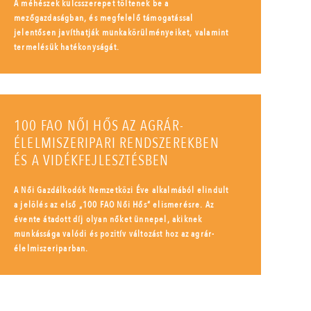
A méhészek kulcsszerepet töltenek be a
mezőgazdaságban, és megfelelő támogatással
jelentősen javíthatják munkakörülményeiket, valamint
termelésük hatékonyságát.
100 FAO NŐI HŐS AZ AGRÁR-
ÉLELMISZERIPARI RENDSZEREKBEN
ÉS A VIDÉKFEJLESZTÉSBEN
A Női Gazdálkodók Nemzetközi Éve alkalmából elindult
a jelölés az első „100 FAO Női Hős” elismerésre. Az
évente átadott díj olyan nőket ünnepel, akiknek
munkássága valódi és pozitív változást hoz az agrár-
élelmiszeriparban.