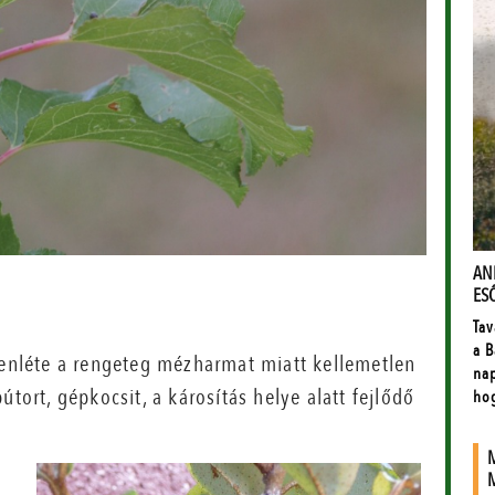
elenléte a rengeteg mézharmat miatt kellemetlen
tort, gépkocsit, a károsítás helye alatt fejlődő