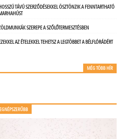
HOSSZÚ TÁVÚ SZERZŐDÉSEKKEL ÖSZTÖNZIK A FENNTARTHATÓ
MARHAHÚST
ZÖLDMUNKÁK SZEREPE A SZŐLŐTERMESZTÉSBEN
EZEKKEL AZ ÉTELEKKEL TEHETSZ A LEGTÖBBET A BÉLFLÓRÁDÉRT
MÉG TÖBB HÍR
EGNÉPSZERŰBB