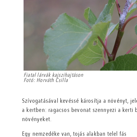
Fiatal lárvák kajszihajtáson
Fotó: Horváth Csilla
Szívogatásával kevéssé károsítja a növényt, j
a kertben: ragacsos bevonat szennyezi a kerti bú
növényeket.
Egy nemzedéke van, tojás alakban telel fás