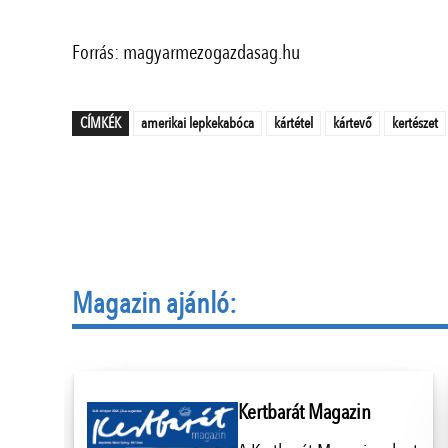
Forrás: magyarmezogazdasag.hu
CÍMKÉK
amerikai lepkekabóca
kártétel
kártevő
kertészet
Magazin ajánló:
Kertbarát Magazin