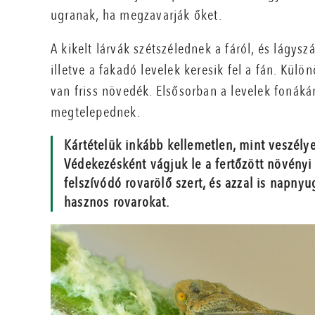
ugranak, ha megzavarják őket.
A kikelt lárvák szétszélednek a fáról, és lágys
illetve a fakadó levelek keresik fel a fán. Kü
van friss növedék. Elsősorban a levelek fonáká
megtelepednek.
Kártételük inkább kellemetlen, mint veszél
Védekezésként vágjuk le a fertőzött növényi
felszívódó rovarölő szert, és azzal is napn
hasznos rovarokat.