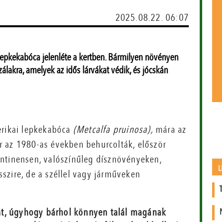
2025.08.22. 06:07
lepkekabóca jelenléte a kertben. Bármilyen növényen
lakra, amelyek az idős lárvákat védik, és jócskán
erikai lepkekabóca
(Metcalfa pruinosa),
mára az
r az 1980-as években behurcolták, először
ntinensen, valószínűleg dísznövényeken,
L
szire, de a széllel vagy járműveken
at, úgyhogy bárhol könnyen talál magának