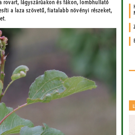
a rovart, lágyszárúakon és fákon, lombhullató
íti a laza szövetű, fiatalabb növényi részeket,
et.
L