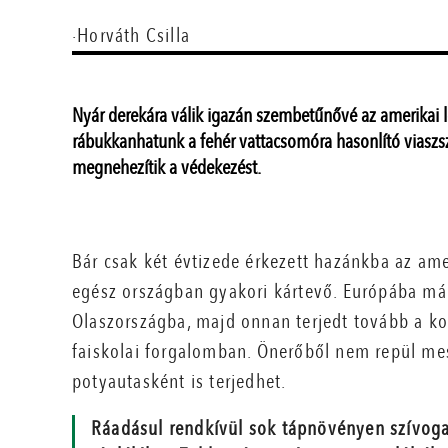
·Horváth Csilla
Nyár derekára válik igazán szembetűnővé az amerikai 
rábukkanhatunk a fehér vattacsomóra hasonlító viaszszá
megnehezítik a védekezést.
Bár csak két évtizede érkezett hazánkba az am
egész országban gyakori kártevő. Európába má
Olaszországba, majd onnan terjedt tovább a ko
faiskolai forgalomban. Önerőből nem repül mes
potyautasként is terjedhet.
Ráadásul rendkívül sok tápnövényen szívog