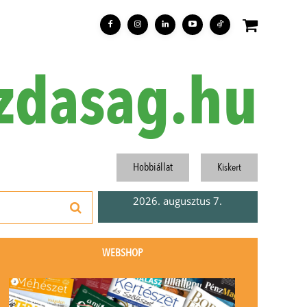
zdasag.hu
Hobbiállat
Kiskert
2026. augusztus 7.
WEBSHOP