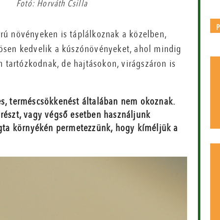
Fotó: Horváth Csilla
zárú növényeken is táplálkoznak a közelben,
lönösen kedvelik a kúszónövényeket, ahol mindig
n tartózkodnak, de hajtásokon, virágszáron is
yes, terméscsökkenést általában nem okoznak.
 részt, vagy végső esetben használjunk
yugta környékén permetezzünk, hogy kíméljük a