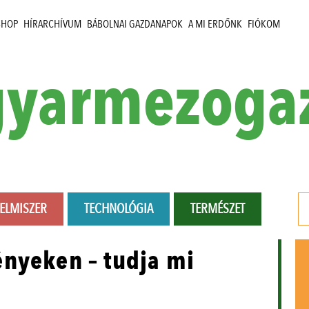
SHOP
HÍRARCHÍVUM
BÁBOLNAI GAZDANAPOK
A MI ERDŐNK
FIÓKOM
yarmezoga
LELMISZER
TECHNOLÓGIA
TERMÉSZET
ényeken – tudja mi