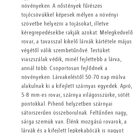
növényeken. A nőstények fűrészes
tojócsövükkel képesek mélyen a növényi
szövetbe helyezni a tojásokat, illetve
kéregrepedésekbe rakják azokat. Melegkedvelő
rovar, a tavasszal kikelő lárvák kártétele május
végétől válik szembetűnővé. Testüket
viaszszálak védik, minél fejlettebb a lárva,
annál több. Csoportosan fejlődnek a
növényeken. Lárvakeléstől 50-70 nap múlva
alakulnak ki a kifejlett szárnyas egyedek. Apró,
5-8 mm-es rovar, szárnya világosszürke, sötét
pontokkal. Pihenő helyzetben szárnyai
sátorszerűen összeborulnak. Feltűnően nagy,
sárga szemük van. Élénk mozgású rovarok, a
lárvák és a kifejlett lepkekabócák is nagyot