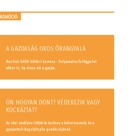
PROMÓCIÓ
A GAZDASÁG OKOS ŐRANGYALA
Reolink G450 kültéri kamera - Folyamatos felügyelet
akkor is, ha nincs ott a gazda.
ÖN HOGYAN DÖNT? VÉDEKEZIK VAGY
KOCKÁZTAT?
Az idei aszályos időjárás kedvez a kukoricamoly és a
gyapottok-bagolylepke gradációjának.