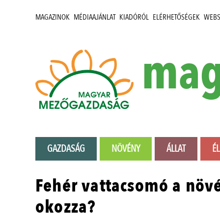
MAGAZINOK
MÉDIAAJÁNLAT
KIADÓRÓL
ELÉRHETŐSÉGEK
WEB
mag
GAZDASÁG
NÖVÉNY
ÁLLAT
É
Fehér vattacsomó a növ
okozza?