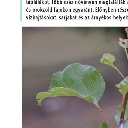
táplálékot. Több száz növényen megtalálták 
és örökzöld fajokon egyaránt. Előnyben részes
vízhajtásokat, sarjakat és az árnyékos helyek