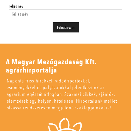
Teljes név
A Magyar Mezőgazdaság Kft.
agrárhírportálja
Naponta friss hírekkel, videóriportokkal,
eseményekkel és pályázatokkal jelentkezünk az
agrárium egészét átfogóan. Szakmai cikkek, ajánlók,
elemzések egy helyen, hitelesen. Hírportálunk mellet
olvassa rendszeresen megjelenő szaklapjainkat is!