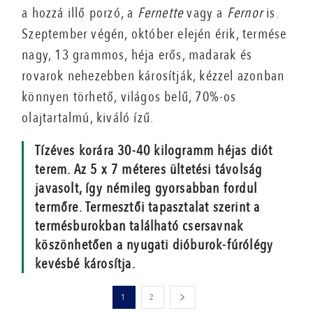
a hozzá illő porzó, a
Fernette
vagy a
Fernor
is.
Szeptember végén, október elején érik, termése
nagy, 13 grammos, héja erős, madarak és
rovarok nehezebben károsítják, kézzel azonban
könnyen törhető, világos belű, 70%-os
olajtartalmú, kiváló ízű.
Tízéves korára 30-40 kilogramm héjas diót
terem. Az 5 x 7 méteres ültetési távolság
javasolt, így némileg gyorsabban fordul
termőre. Termesztői tapasztalat szerint a
termésburokban található csersavnak
köszönhetően a nyugati dióburok-fúrólégy
kevésbé károsítja.
1
2