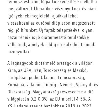
termesztéstechnológia korszerűsítése mellett a
megváltozott klimatikus viszonyoknak és piaci
igényeknek megfelelő fajtákkal lehet
visszahozni az európai diópiacon megszerzett
régi jó hírünket. Új fajták telepítésével olyan
hazai régiók is jó diótermesztő területekké
válhatnak, amelyek eddig erre alkalmatlannak
bizonyultak.
A legnagyobb diótermelő országok a világon
Kína, az USA, Irán, Törökország és Mexikó,
Európában pedig Ukrajna, Franciaország,
Románia, valamint Görög-, Német-, Spanyol- és
Olaszország. Magyarország részesedése a dió
világpiacán 0,2-0,3%, az EU-n belül 4-5%. A
KSH adatai szerint hazánkban 2019 és 2023