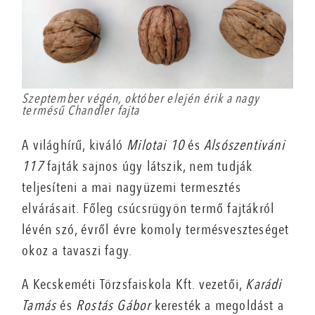
Szeptember végén, október elején érik a nagy
termésű Chandler fajta
A világhírű, kiváló
Milotai 10
és
Alsószentiváni
117
fajták sajnos úgy látszik, nem tudják
teljesíteni a mai nagyüzemi termesztés
elvárásait. Főleg csúcsrügyön termő fajtákról
lévén szó, évről évre komoly termésveszteséget
okoz a tavaszi fagy.
A Kecskeméti Törzsfaiskola Kft. vezetői,
Karádi
Tamás
és
Rostás Gábor
keresték a megoldást a