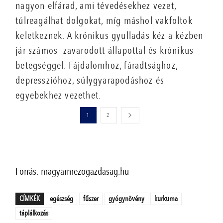
nagyon elfárad, ami tévedésekhez vezet,
túlreagálhat dolgokat, míg máshol vakfoltok
keletkeznek. A krónikus gyulladás kéz a kézben
jár számos zavarodott állapottal és krónikus
betegséggel. Fájdalomhoz, fáradtsághoz,
depresszióhoz, súlygyarapodáshoz és
egyebekhez vezethet.
1
2
Forrás: magyarmezogazdasag.hu
CÍMKÉK
egészség
fűszer
gyógynövény
kurkuma
táplálkozás