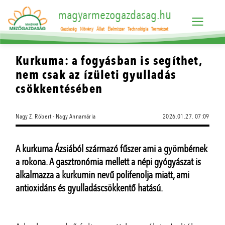
magyarmezogazdasag.hu
Gazdaság
Növény
Állat
Élelmiszer
Technológia
Természet
Kurkuma: a fogyásban is segíthet,
nem csak az ízületi gyulladás
csökkentésében
Nagy Z. Róbert - Nagy Annamária
2026.01.27. 07:09
A kurkuma Ázsiából származó fűszer ami a gyömbérnek
a rokona. A gasztronómia mellett a népi gyógyászat is
alkalmazza a kurkumin nevű polifenolja miatt, ami
antioxidáns és gyulladáscsökkentő hatású.