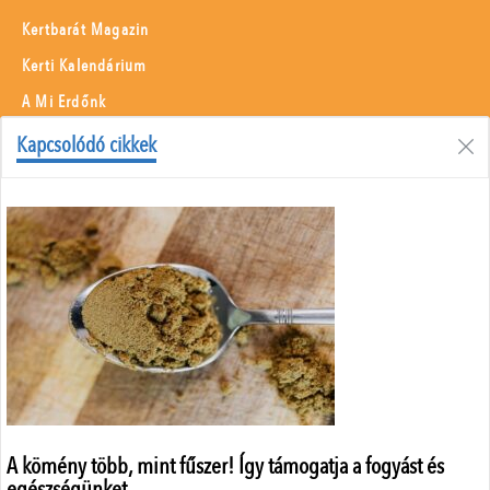
Kertbarát Magazin
Kerti Kalendárium
A Mi Erdőnk
Borászati Füzetek
Kapcsolódó cikkek
Állattenyésztés
Menü
Adatvédelem
Szerzői jogok
Impresszum
Médiaajánlat
Központi elérhetőségek
ÁSZF
A kömény több, mint fűszer! Így támogatja a fogyást és
egészségünket...