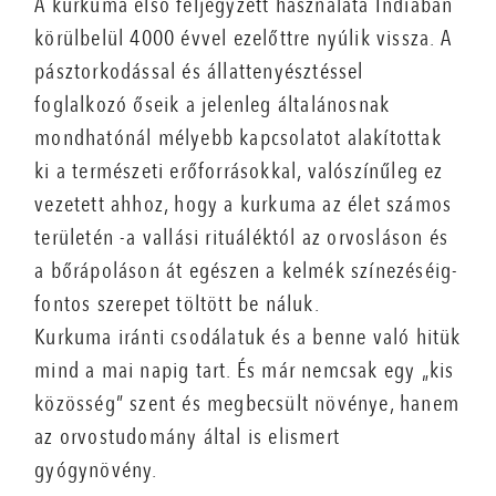
A kurkuma első feljegyzett használata Indiában
körülbelül 4000 évvel ezelőttre nyúlik vissza. A
pásztorkodással és állattenyésztéssel
foglalkozó őseik a jelenleg általánosnak
mondhatónál mélyebb kapcsolatot alakítottak
ki a természeti erőforrásokkal, valószínűleg ez
vezetett ahhoz, hogy a kurkuma az élet számos
területén -a vallási rituáléktól az orvosláson és
a bőrápoláson át egészen a kelmék színezéséig-
fontos szerepet töltött be náluk.
Kurkuma iránti csodálatuk és a benne való hitük
mind a mai napig tart. És már nemcsak egy „kis
közösség” szent és megbecsült növénye, hanem
az orvostudomány által is elismert
gyógynövény.