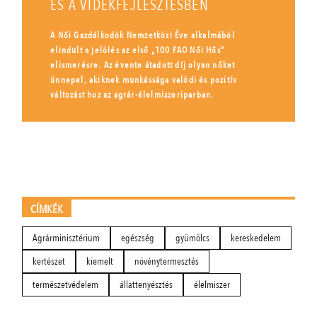
ÉS A VIDÉKFEJLESZTÉSBEN
A Női Gazdálkodók Nemzetközi Éve alkalmából
elindult a jelölés az első „100 FAO Női Hős”
elismerésre. Az évente átadott díj olyan nőket
ünnepel, akiknek munkássága valódi és pozitív
változást hoz az agrár-élelmiszeriparban.
CÍMKÉK
Agrárminisztérium
egészség
gyümölcs
kereskedelem
kertészet
kiemelt
növénytermesztés
természetvédelem
állattenyésztés
élelmiszer