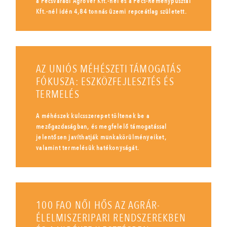
a Pécsváradi Agrover Kft.-nél és a Pécs-Reménypusztai
Kft.-nél idén 4,84 tonnás üzemi repceátlag született.
AZ UNIÓS MÉHÉSZETI TÁMOGATÁS
FÓKUSZA: ESZKÖZFEJLESZTÉS ÉS
TERMELÉS
A méhészek kulcsszerepet töltenek be a
mezőgazdaságban, és megfelelő támogatással
jelentősen javíthatják munkakörülményeiket,
valamint termelésük hatékonyságát.
100 FAO NŐI HŐS AZ AGRÁR-
ÉLELMISZERIPARI RENDSZEREKBEN