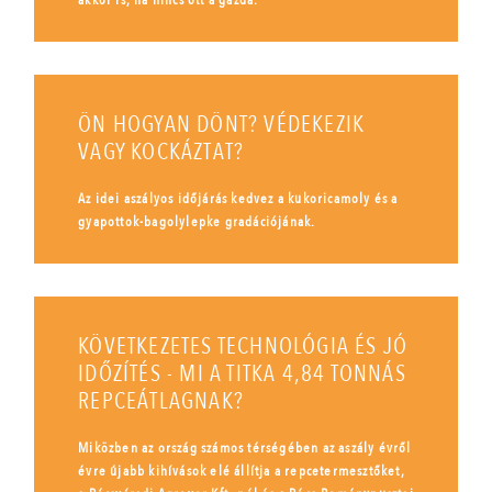
akkor is, ha nincs ott a gazda.
ÖN HOGYAN DÖNT? VÉDEKEZIK
VAGY KOCKÁZTAT?
Az idei aszályos időjárás kedvez a kukoricamoly és a
gyapottok-bagolylepke gradációjának.
KÖVETKEZETES TECHNOLÓGIA ÉS JÓ
IDŐZÍTÉS - MI A TITKA 4,84 TONNÁS
REPCEÁTLAGNAK?
Miközben az ország számos térségében az aszály évről
évre újabb kihívások elé állítja a repcetermesztőket,