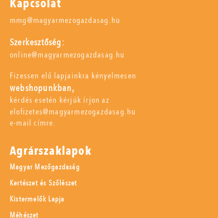
Kapcsolat
mmg@magyarmezogazdasag.hu
Szerkesztőség:
online@magyarmezogazdasag.hu
Fizessen elő lapjainkra kényelmesen
webshopunkban,
kérdés esetén kérjük írjon az
elofizetes@magyarmezogazdasag.hu
e-mail címre.
Agrárszaklapok
Magyar Mezőgazdaság
Kertészet és Szőlészet
Kistermelők Lapja
Méhészet