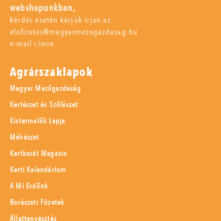
webshopunkban,
kérdés esetén kérjük írjon az
elofizetes@magyarmezogazdasag.hu
e-mail címre.
Agrárszaklapok
Magyar Mezőgazdaság
Kertészet és Szőlészet
Kistermelők Lapja
Méhészet
Kertbarát Magazin
Kerti Kalendárium
A Mi Erdőnk
Borászati Füzetek
Állattenyésztés