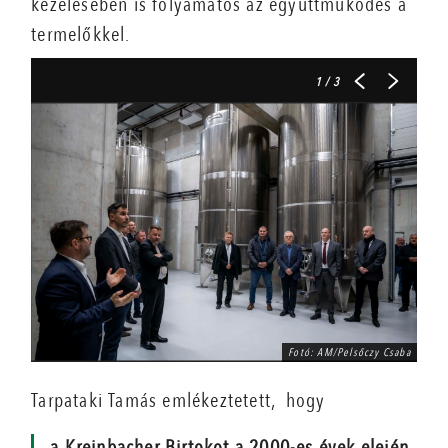
kezelésében is folyamatos az együttműködés a
termelőkkel.
1
/ 3
Fotó: AM/Pelsőczy Csaba
Tarpataki Tamás emlékeztetett, hogy
a Kreinbacher Birtokot a 2000-es évek elején