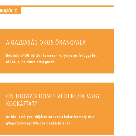
PROMÓCIÓ
A GAZDASÁG OKOS ŐRANGYALA
Reolink G450 kültéri kamera - Folyamatos felügyelet
akkor is, ha nincs ott a gazda.
ÖN HOGYAN DÖNT? VÉDEKEZIK VAGY
KOCKÁZTAT?
Az idei aszályos időjárás kedvez a kukoricamoly és a
gyapottok-bagolylepke gradációjának.