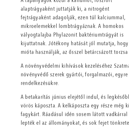
A tápanyagok közül a káliumot, foszfort
alaptrágyaként juttatják ki, a nitrogént
fejtrágyaként adagolják, ezen túl kalcium­mal,
mikroelemekkel lombtrágyáznak. A homokos
vályogtalajba Phylazonit baktériumtrágyát is
kijuttatnak. Jótékony hatását jól mutatja, hogy
mióta használják, az ősszel betárcsázott torzsa
A növényvédelmi kihívások kezeléséhez Szatmá
növényvédő szerek gyártói, forgalmazói, egyre 
rendelkezésükre.
A betakarítás június elejétől indul, és legkéső
vörös káposzta. A kelkáposzta egy része még ki
fagykárt. Ráadásul idén sosem látott vadkárra
lepték el az állományokat, és sok fejet tönkret