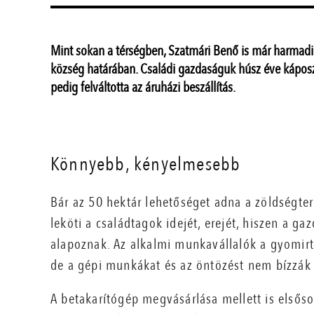
Mint sokan a térségben, Szatmári Benő is már harmadi
község határában. Családi gazdaságuk húsz éve káposzt
pedig felváltotta az áruházi beszállítás.
Könnyebb, kényelmesebb
Bár az 50 hektár lehetőséget adna a zöldségte
leköti a családtagok idejét, erejét, hiszen a 
alapoznak. Az alkalmi munkavállalók a gyomirtá
de a gépi munkákat és az öntözést nem bízzák
A betakarítógép megvásárlása mellett is elsőso