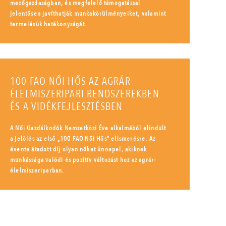
mezőgazdaságban, és megfelelő támogatással
jelentősen javíthatják munkakörülményeiket, valamint
termelésük hatékonyságát.
100 FAO NŐI HŐS AZ AGRÁR-
ÉLELMISZERIPARI RENDSZEREKBEN
ÉS A VIDÉKFEJLESZTÉSBEN
A Női Gazdálkodók Nemzetközi Éve alkalmából elindult
a jelölés az első „100 FAO Női Hős” elismerésre. Az
évente átadott díj olyan nőket ünnepel, akiknek
munkássága valódi és pozitív változást hoz az agrár-
élelmiszeriparban.