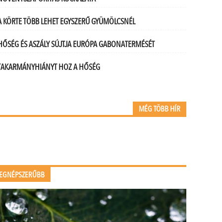
A KÖRTE TÖBB LEHET EGYSZERŰ GYÜMÖLCSNÉL
HŐSÉG ÉS ASZÁLY SÚJTJA EURÓPA GABONATERMÉSÉT
TAKARMÁNYHIÁNYT HOZ A HŐSÉG
MÉG TÖBB HÍR
EGNÉPSZERŰBB