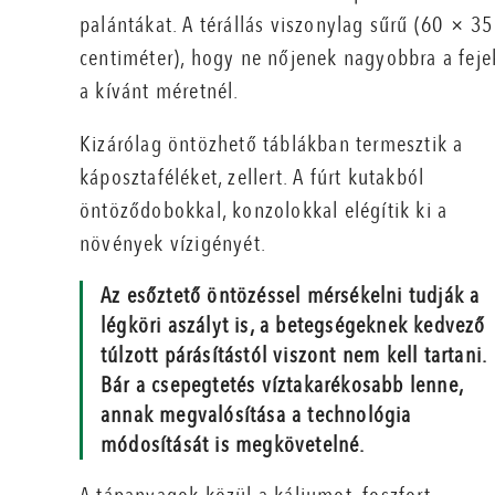
palántákat. A térállás viszonylag sűrű (60 × 35
centiméter), hogy ne nőjenek nagyobbra a feje
a kívánt méretnél.
Kizárólag öntözhető táblákban ter­mesztik a
káposztaféléket, zellert. A fúrt kutakból
öntöződobokkal, konzolokkal elégítik ki a
növények vízigényét.
Az esőztető öntözéssel mérsékelni tudják a
légköri aszályt is, a betegségeknek kedvező
túlzott párásítástól viszont nem kell tartani.
Bár a csepegtetés víztakarékosabb lenne,
annak megvalósítása a technológia
módosítását is megkövetelné.