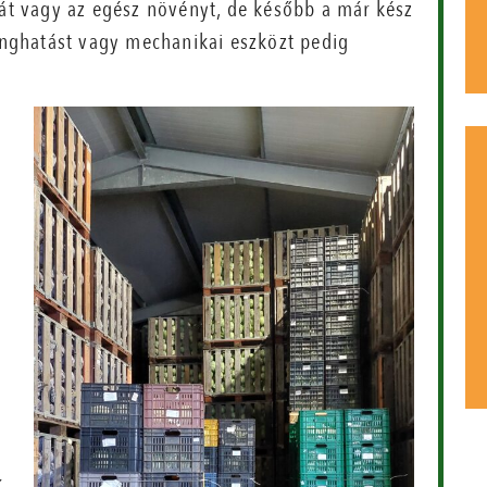
sát vagy az egész növényt, de később a már kész
hanghatást vagy mechanikai eszközt pedig
k