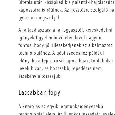
ültetés után kicsipkedik a palánták hajtáscsúc
káposztára is ráülnek. Az ijesztésre szolgáló 
gyorsan megszokják.
A fajtaválasztásnál a fogyasztói, kereskedelmi
igények figyelembevételén kívül nagyon
fontos, hogy jól illeszkedjenek az alkalmazott
technológiához. A gépi szedéshez például
előny, ha a fejek kicsit laposabbak, több külső
levelük van, és hosszabb, repedésre nem
érzékeny a torzsájuk.
Lassabban fogy
A kitárolás az egyik legmunkaigényesebb
technológiai elem. Az ilyenkor leszedett levele