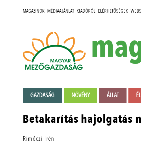
MAGAZINOK
MÉDIAAJÁNLAT
KIADÓRÓL
ELÉRHETŐSÉGEK
WEB
mag
GAZDASÁG
NÖVÉNY
ÁLLAT
É
Betakarítás hajolgatás 
Rimóczi Irén