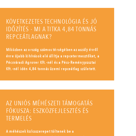
KÖVETKEZETES TECHNOLÓGIA ÉS JÓ
IDŐZÍTÉS - MI A TITKA 4,84 TONNÁS
REPCEÁTLAGNAK?
Miközben az ország számos térségében az aszály évről
évre újabb kihívások elé állítja a repcetermesztőket, a
Pécsváradi Agrover Kft.-nél és a Pécs-Reménypusztai
Kft.-nél idén 4,84 tonnás üzemi repceátlag született.
AZ UNIÓS MÉHÉSZETI TÁMOGATÁS
FÓKUSZA: ESZKÖZFEJLESZTÉS ÉS
TERMELÉS
A méhészek kulcsszerepet töltenek be a