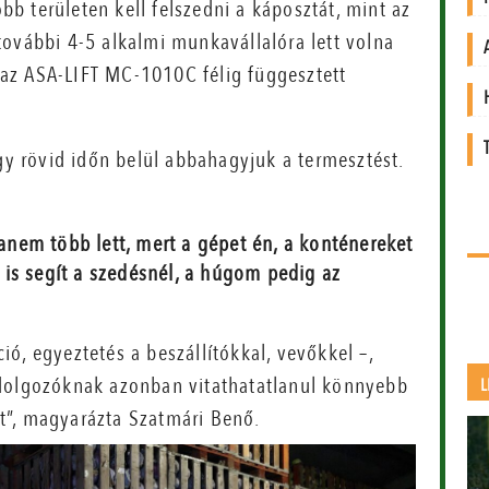
b területen kell felszedni a káposztát, mint az
további 4-5 alkalmi munkavállalóra lett volna
i az ASA-LIFT MC-1010C félig függesztett
agy rövid időn belül abbahagyjuk a termesztést.
nem több lett, mert a gépet én, a konténereket
is segít a szedésnél, a húgom pedig az
ó, egyeztetés a beszállítókkal, vevőkkel –,
 dolgozóknak azonban vitathatatlanul könnyebb
L
t”, magyarázta Szatmári Benő.