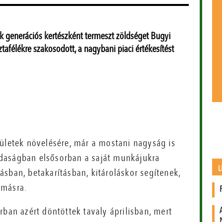
k generációs kertészként termeszt zöldséget Bugyi
afélékre szakosodott, a nagybani piaci értékesítést
rületek növelésére, már a mostani nagyság is
gazdaságban elsősorban a saját munkájukra
L
sban, betakarításban, kitároláskor segítenek,
 másra.
rban azért döntöttek tavaly áprilisban, mert