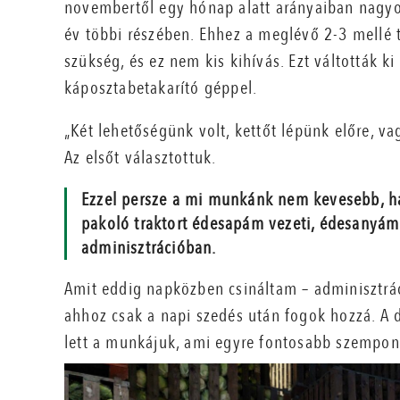
novembertől egy hónap alatt arányaiban nagyob
év többi részében. Ehhez a meglévő 2-3 mellé 
szükség, és ez nem kis kihívás. Ezt váltották k
káposztabetakarító géppel.
„Két lehetőségünk volt, kettőt lépünk előre, v
Az elsőt választottuk.
Ezzel persze a mi munkánk nem kevesebb, ha
pakoló traktort édesapám vezeti, édesanyám 
adminisztrációban.
Amit eddig napközben csináltam – adminisztráci
ahhoz csak a napi szedés után fogok hozzá. A
lett a munkájuk, ami egyre fontosabb szempon