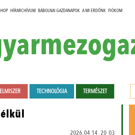
SHOP
HÍRARCHÍVUM
BÁBOLNAI GAZDANAPOK
A MI ERDŐNK
FIÓKOM
yarmezoga
LELMISZER
TECHNOLÓGIA
TERMÉSZET
nélkül
2026.04.14. 20:03