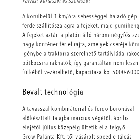
Forrás: Kertészet és Szőlészet
A körülbelül 1 km/óra sebességgel haladó gép 
ferde szállítószalagra a fejeket, majd gumiheng
A fejeket aztán a platón álló három-négyfős s
nagy konténer fér el rajta, amelyek cseréje kö
igénybe a traktorra szerelhető tartályláda-rakod
pótkocsira rakhatók, így garantáltan nem lesz
fülkéből vezérelhető, kapacitása kb. 5000-6000
Bevált technológia
A tavasszal kombinátorral és forgó boronával
előkészített talajba március végétől, április
elejétől július közepéig ültetik el a felgyői
Grow Palánta Kft.-től vásárolt speedie tálcás