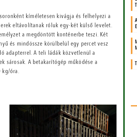
soronként kíméletesen kivágja és felhelyezi a
erek eltávolítanak róluk egy-két külső levelet.
zemélyzet a megdöntött konténerbe teszi. Két
nnyű és mindössze körülbelül egy percet vesz
ó adapterrel. A teli ládák közvetlenül a
nek sárosak. A betakarítógép működése a
 kg/óra.