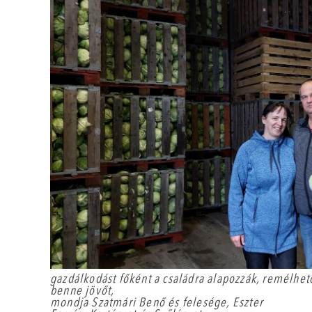
gazdálkodást főként a családra alapozzák, remélhet
benne jövőt,
mondja Szatmári Benő és felesége, Eszter