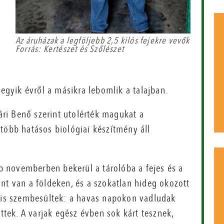
Az áruházak a legföljebb 2,5 kilós fejekre vevők
Forrás: Kertészet és Szőlészet
 egyik évről a másikra lebomlik a talajban.
ri Benő szerint utolérték magukat a
több hatásos biológiai készítmény áll
bb novemberben bekerül a tárolóba a fejes és a
nt van a földeken, és a szokatlan hideg okozott
l is szembesültek: a havas napokon vadludak
ettek. A varjak egész évben sok kárt tesznek,