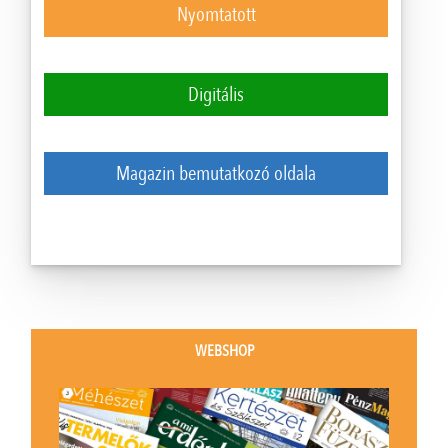
Nyomtatott
Digitális
Magazin bemutatkozó oldala
WEBSHOP