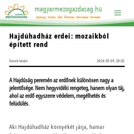
magyarmezogazdasag.hu
Gazdaság
Növény
Állat
Élelmiszer
Technológia
Természet
Hajdúhadház erdei: mozaikból
épített rend
Vereb István
2026.05.09. 20:02
A Hajdúság peremén az erdőnek különösen nagy a
jelentősége. Nem hegyvidéki rengeteg, hanem olyan táj,
ahol az erdő egyszerre védelem, megélhetés és
felüdülés.
Aki Hajdúhadház környékét járja, hamar