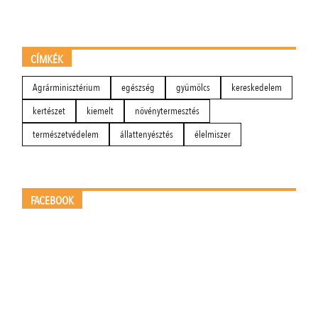
CÍMKÉK
Agrárminisztérium
egészség
gyümölcs
kereskedelem
kertészet
kiemelt
növénytermesztés
természetvédelem
állattenyésztés
élelmiszer
FACEBOOK