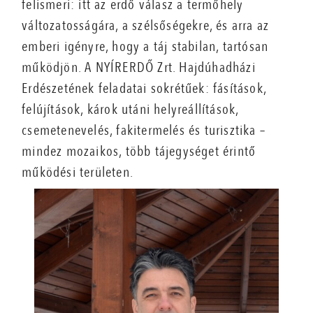
felismeri: itt az erdő válasz a termőhely
változatosságára, a szélsőségekre, és arra az
emberi igényre, hogy a táj stabilan, tartósan
működjön. A NYÍRERDŐ Zrt. Hajdúhadházi
Erdészetének feladatai sokrétűek: fásítások,
felújítások, károk utáni helyreállítások,
csemetenevelés, fakitermelés és turisztika –
mindez mozaikos, több tájegységet érintő
működési területen.