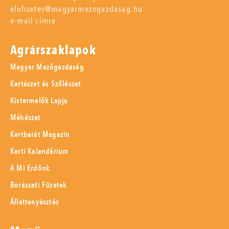
elofizetes@magyarmezogazdasag.hu
e-mail címre.
Agrárszaklapok
Magyar Mezőgazdaság
Kertészet és Szőlészet
Kistermelők Lapja
Méhészet
Kertbarát Magazin
Kerti Kalendárium
A Mi Erdőnk
Borászati Füzetek
Állattenyésztés