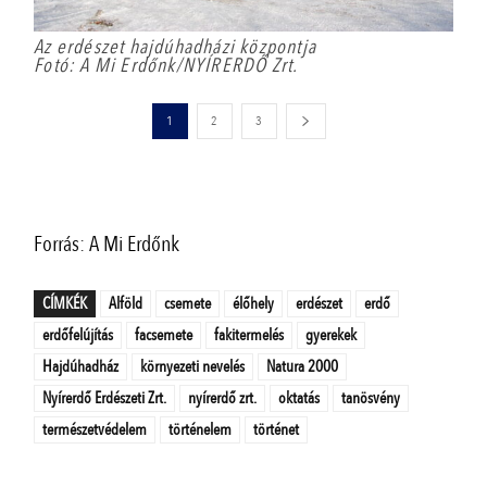
Az erdészet hajdúhadházi központja
Fotó: A Mi Erdőnk/NYÍRERDŐ Zrt.
1
2
3
Forrás: A Mi Erdőnk
CÍMKÉK
Alföld
csemete
élőhely
erdészet
erdő
erdőfelújítás
facsemete
fakitermelés
gyerekek
Hajdúhadház
környezeti nevelés
Natura 2000
Nyírerdő Erdészeti Zrt.
nyírerdő zrt.
oktatás
tanösvény
természetvédelem
történelem
történet