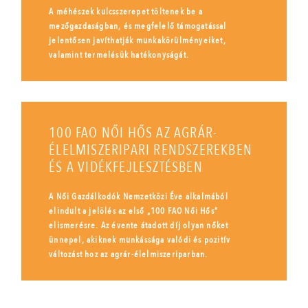
A méhészek kulcsszerepet töltenek be a
mezőgazdaságban, és megfelelő támogatással
jelentősen javíthatják munkakörülményeiket,
valamint termelésük hatékonyságát.
100 FAO NŐI HŐS AZ AGRÁR-
ÉLELMISZERIPARI RENDSZEREKBEN
ÉS A VIDÉKFEJLESZTÉSBEN
A Női Gazdálkodók Nemzetközi Éve alkalmából
elindult a jelölés az első „100 FAO Női Hős”
elismerésre. Az évente átadott díj olyan nőket
ünnepel, akiknek munkássága valódi és pozitív
változást hoz az agrár-élelmiszeriparban.