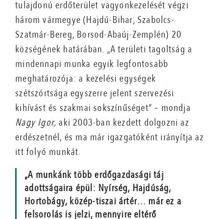
tulajdonú erdőterület vagyonkezelését végzi
három vármegye (Hajdú-Bihar, Szabolcs-
Szatmár-Bereg, Borsod-Abaúj-Zemplén) 20
községének határában. „A területi tagoltság a
mindennapi munka egyik legfontosabb
meghatározója: a kezelési egységek
szétszórtsága egyszerre jelent szervezési
kihívást és szakmai sokszínűséget” – mondja
Nagy Igor,
aki 2003-ban kezdett dolgozni az
erdészetnél, és ma már igazgatóként irányítja az
itt folyó munkát.
„A munkánk több erdőgazdasági táj
adottságaira épül: Nyírség, Hajdúság,
Hortobágy, közép-tiszai ártér… már ez a
felsorolás is jelzi, mennyire eltérő