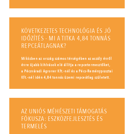
KÖVETKEZETES TECHNOLÓGIA ÉS JÓ
IDŐZÍTÉS - MI A TITKA 4,84 TONNÁS
REPCEÁTLAGNAK?
Miközben az ország számos térségében az aszály évről
évre újabb kihívások elé állítja a repcetermesztőket,
a Pécsváradi Agrover Kft.-nél és a Pécs-Reménypusztai
Kft.-nél idén 4,84 tonnás üzemi repceátlag született.
AZ UNIÓS MÉHÉSZETI TÁMOGATÁS
FÓKUSZA: ESZKÖZFEJLESZTÉS ÉS
TERMELÉS