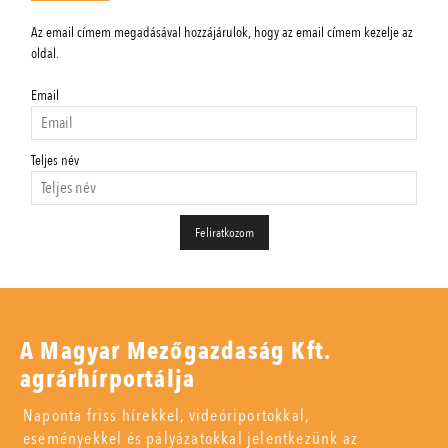
Az email címem megadásával hozzájárulok, hogy az email címem kezelje az
oldal.
Email
Teljes név
A Magyar Mezőgazdaság Kft.
agrárhírportálja
Naponta friss hírekkel, videóriportokkal,
eseményekkel és pályázatokkal jelentkezünk az