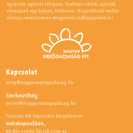
agrárium egészét átfogóan. Szakmai cikkek, ajánlók,
elemzések egy helyen, hitelesen. Hírportálunk mellet
olvassa rendszeresen megjelenő szaklapjainkat is!
Kapcsolat
mmg@magyarmezogazdasag.hu
Szerkesztőség:
online@magyarmezogazdasag.hu
Fizessen elő lapjainkra kényelmesen
webshopunkban,
kérdés esetén kérjük írjon az