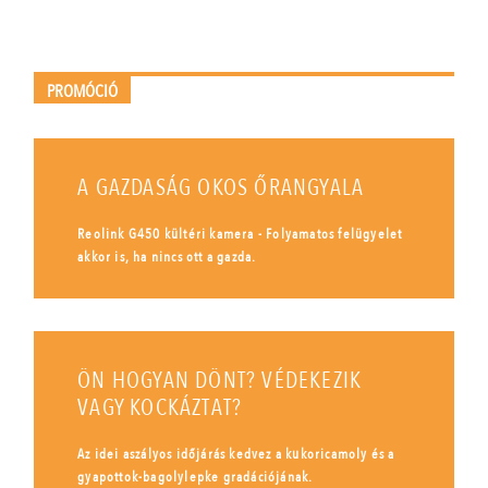
PROMÓCIÓ
A GAZDASÁG OKOS ŐRANGYALA
Reolink G450 kültéri kamera - Folyamatos felügyelet
akkor is, ha nincs ott a gazda.
ÖN HOGYAN DÖNT? VÉDEKEZIK
VAGY KOCKÁZTAT?
Az idei aszályos időjárás kedvez a kukoricamoly és a
gyapottok-bagolylepke gradációjának.