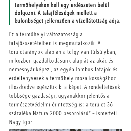
termőhelyeken kell egy erdészeten belül
dolgozni. A talajféleségek mellett a
különbséget jellemzően a vízellátottság adja.
Ez a termőhelyi változatosság a
fafajösszetételben is megmutatkozik. A
területarányok alapján a tölgy van túlsúlyban,
miközben gazdálkodásunk alapját az akác és
nemesnyár képezi, az egyéb lombos fafajok és
erdeifenyvesek a termőhely mozaikosságához
illeszkedve egészítik ki a képet. A rendeltetések
többsége gazdasági, ugyanakkor jelentős a
természetvédelmi érintettség is: a terület 36
százaléka Natura 2000 besorolású” – ismerteti
Nagy Igor.