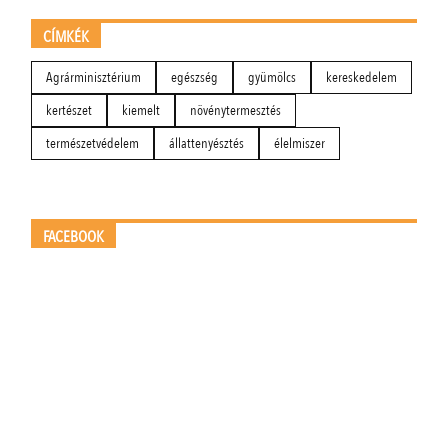
CÍMKÉK
Agrárminisztérium
egészség
gyümölcs
kereskedelem
kertészet
kiemelt
növénytermesztés
természetvédelem
állattenyésztés
élelmiszer
FACEBOOK