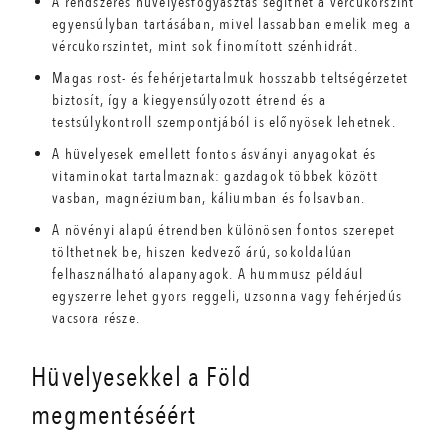
A rendszeres hüvelyesfogyasztás segíthet a vércukorszint
egyensúlyban tartásában, mivel lassabban emelik meg a
vércukorszintet, mint sok finomított szénhidrát.
Magas rost- és fehérjetartalmuk hosszabb teltségérzetet
biztosít, így a kiegyensúlyozott étrend és a
testsúlykontroll szempontjából is előnyösek lehetnek.
A hüvelyesek emellett fontos ásványi anyagokat és
vitaminokat tartalmaznak: gazdagok többek között
vasban, magnéziumban, káliumban és folsavban.
A növényi alapú étrendben különösen fontos szerepet
tölthetnek be, hiszen kedvező árú, sokoldalúan
felhasználható alapanyagok. A hummusz például
egyszerre lehet gyors reggeli, uzsonna vagy fehérjedús
vacsora része.
Hüvelyesekkel a Föld
megmentéséért