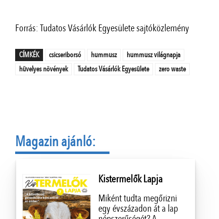
Forrás: Tudatos Vásárlók Egyesülete sajtóközlemény
CÍMKÉK
csicseriborsó
hummusz
hummusz világnapja
hüvelyes növények
Tudatos Vásárlók Egyesülete
zero waste
Magazin ajánló:
Kistermelők Lapja
Miként tudta megőrizni
egy évszázadon át a lap
népszerűségét? A