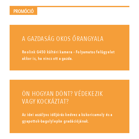
PROMÓCIÓ
A GAZDASÁG OKOS ŐRANGYALA
Reolink G450 kültéri kamera - Folyamatos felügyelet
akkor is, ha nincs ott a gazda.
ÖN HOGYAN DÖNT? VÉDEKEZIK
VAGY KOCKÁZTAT?
Az idei aszályos időjárás kedvez a kukoricamoly és a
gyapottok-bagolylepke gradációjának.