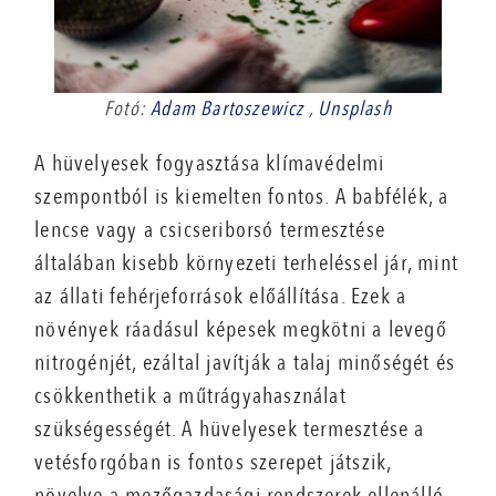
Fotó:
Adam Bartoszewicz
,
Unsplash
A hüvelyesek fogyasztása klímavédelmi
szempontból is kiemelten fontos. A babfélék, a
lencse vagy a csicseriborsó termesztése
általában kisebb környezeti terheléssel jár, mint
az állati fehérjeforrások előállítása. Ezek a
növények ráadásul képesek megkötni a levegő
nitrogénjét, ezáltal javítják a talaj minőségét és
csökkenthetik a műtrágyahasználat
szükségességét. A hüvelyesek termesztése a
vetésforgóban is fontos szerepet játszik,
növelve a mezőgazdasági rendszerek ellenálló