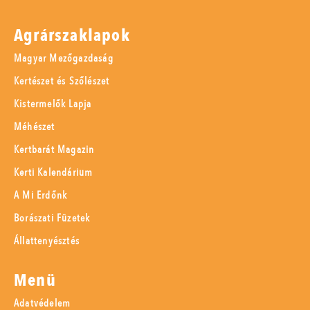
Agrárszaklapok
Magyar Mezőgazdaság
Kertészet és Szőlészet
Kistermelők Lapja
Méhészet
Kertbarát Magazin
Kerti Kalendárium
A Mi Erdőnk
Borászati Füzetek
Állattenyésztés
Menü
Adatvédelem