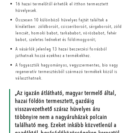
16 hazai termelőtől érhetők el itthon termesztett
hüvelyesek.
Összesen 10 különböző hüvelyes fajtát találtak a
kínálatban: zöldborsót, csicseriborsót, sárgaborsót, zöld
lencsét, homoki babot, tarkababot, vörösbabot, fehér
babot, szeletes ledneket és földimogyorót;
A vásárlók jelenleg 13 hazai beszerzési forrásból
juthatnak hozzá ezekhez a termékekhez.
A fogyasztók hagyományos, vegyszermentes, bio vagy
regeneratív termesztésből származó termékek közül is
választhatnak.
„Az igazán átlátható, magyar termelő által,
hazai földön termesztett, gazdáig
visszavezethető száraz hüvelyes áru
többnyire nem a nagyáruházak polcain
található meg. Ezeket inkább közvetlenül a