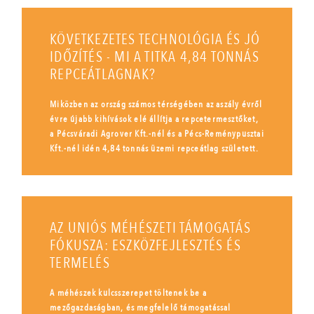
KÖVETKEZETES TECHNOLÓGIA ÉS JÓ
IDŐZÍTÉS - MI A TITKA 4,84 TONNÁS
REPCEÁTLAGNAK?
Miközben az ország számos térségében az aszály évről
évre újabb kihívások elé állítja a repcetermesztőket,
a Pécsváradi Agrover Kft.-nél és a Pécs-Reménypusztai
Kft.-nél idén 4,84 tonnás üzemi repceátlag született.
AZ UNIÓS MÉHÉSZETI TÁMOGATÁS
FÓKUSZA: ESZKÖZFEJLESZTÉS ÉS
TERMELÉS
A méhészek kulcsszerepet töltenek be a
mezőgazdaságban, és megfelelő támogatással