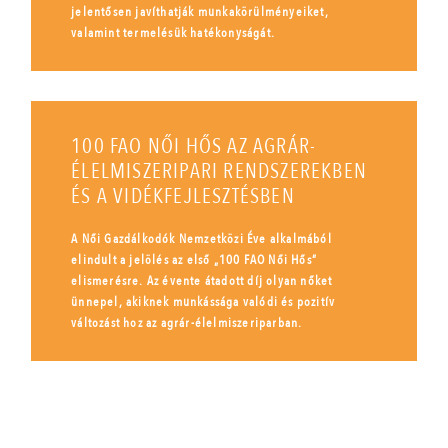
jelentősen javíthatják munkakörülményeiket,
valamint termelésük hatékonyságát.
100 FAO NŐI HŐS AZ AGRÁR-
ÉLELMISZERIPARI RENDSZEREKBEN
ÉS A VIDÉKFEJLESZTÉSBEN
A Női Gazdálkodók Nemzetközi Éve alkalmából
elindult a jelölés az első „100 FAO Női Hős”
elismerésre. Az évente átadott díj olyan nőket
ünnepel, akiknek munkássága valódi és pozitív
változást hoz az agrár-élelmiszeriparban.