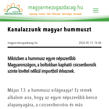
magyarmezogazdasag.hu
Gazdaság
Növény
Állat
Élelmiszer
Technológia
Természet
Kanalazzunk magyar hummuszt
magyarmezogazdasag.hu
2026.05.13. 16:06
Miközben a hummusz egyre népszerűbb
Magyarországon, a boltokban kapható csicseriborsók
szinte kivétel nélkül importból érkeznek.
Május 13. a hummusz világnapja! Ez remek
alkalom arra, hogy az egyre népszerűbb kence
alapanyagára, a csicseriborsóra és más