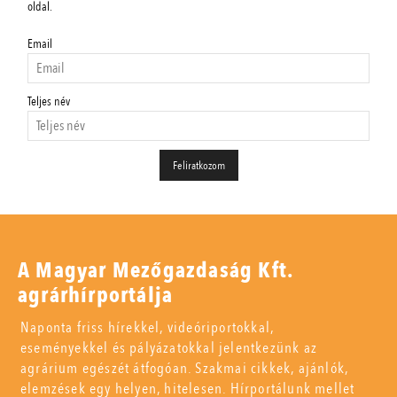
oldal.
Email
Teljes név
A Magyar Mezőgazdaság Kft.
agrárhírportálja
Naponta friss hírekkel, videóriportokkal,
eseményekkel és pályázatokkal jelentkezünk az
agrárium egészét átfogóan. Szakmai cikkek, ajánlók,
elemzések egy helyen, hitelesen. Hírportálunk mellet