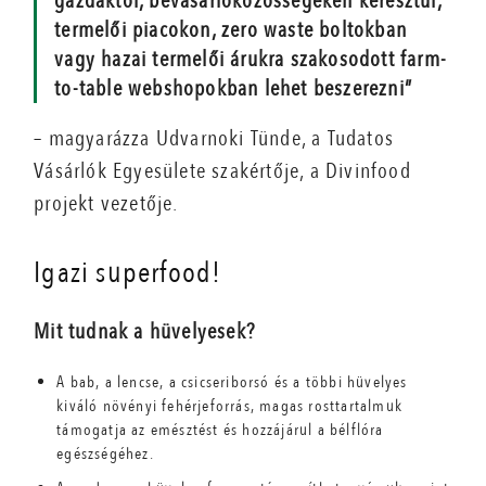
gazdáktól, bevásárlóközösségeken keresztül,
termelői piacokon, zero waste boltokban
vagy hazai termelői árukra szakosodott farm-
to-table webshopokban lehet beszerezni”
– magyarázza Udvarnoki Tünde, a Tudatos
Vásárlók Egyesülete szakértője, a Divinfood
projekt vezetője.
Igazi superfood!
Mit tudnak a hüvelyesek?
A bab, a lencse, a csicseriborsó és a többi hüvelyes
kiváló növényi fehérjeforrás, magas rosttartalmuk
támogatja az emésztést és hozzájárul a bélflóra
egészségéhez.