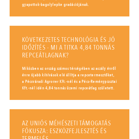
gyapottok-bagolylepke gradációjának.
KÖVETKEZETES TECHNOLÓGIA ÉS JÓ
IDŐZÍTÉS - MI A TITKA 4,84 TONNÁS
REPCEÁTLAGNAK?
Miközben az ország számos térségében az aszály évről
évre újabb kihívások elé állítja a repcetermesztőket,
a Pécsváradi Agrover Kft.-nél és a Pécs-Reménypusztai
Kft.-nél idén 4,84 tonnás üzemi repceátlag született.
AZ UNIÓS MÉHÉSZETI TÁMOGATÁS
FÓKUSZA: ESZKÖZFEJLESZTÉS ÉS
TERMELÉS