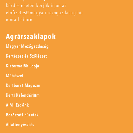
kérdés esetén kérjük írjon az
elofizetes@magyarmezogazdasag.hu
e-mail címre.
Agrárszaklapok
Magyar Mezőgazdaság
Kertészet és Szőlészet
Kistermelők Lapja
Méhészet
Kertbarát Magazin
Kerti Kalendárium
A Mi Erdőnk
Borászati Füzetek
Állattenyésztés