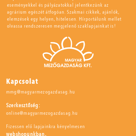
eseményekkel és pályázatokkal jelentkezünk az
agrárium egészét átfogóan. Szakmai cikkek, ajánlók,
elemzések egy helyen, hitelesen. Hírportálunk mellet
olvassa rendszeresen megjelenő szaklapjainkat is!
Kapcsolat
mmg@magyarmezogazdasag.hu
Szerkesztőség:
online@magyarmezogazdasag.hu
Fizessen elő lapjainkra kényelmesen
webshopunkban,