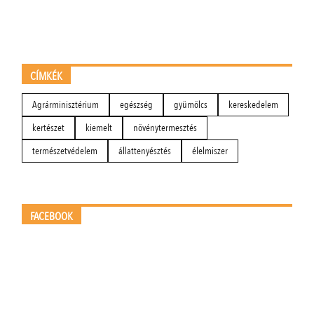
CÍMKÉK
Agrárminisztérium
egészség
gyümölcs
kereskedelem
kertészet
kiemelt
növénytermesztés
természetvédelem
állattenyésztés
élelmiszer
FACEBOOK