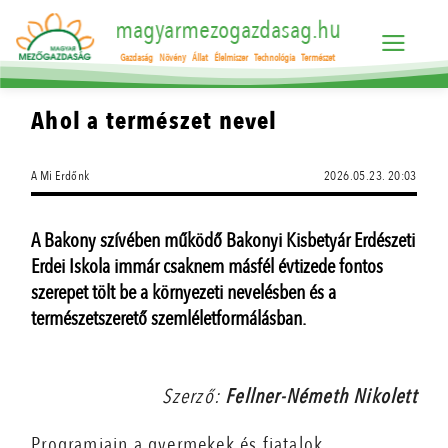
magyarmezogazdasag.hu
Gazdaság
Növény
Állat
Élelmiszer
Technológia
Természet
Ahol a természet nevel
A Mi Erdőnk
2026.05.23. 20:03
A Bakony szívében működő Bakonyi Kisbetyár Erdészeti
Erdei Iskola immár csaknem másfél évtizede fontos
szerepet tölt be a környezeti nevelésben és a
természetszerető szemléletformálásban.
Szerző:
Fellner-Németh Nikolett
Programjain a gyermekek és fiatalok