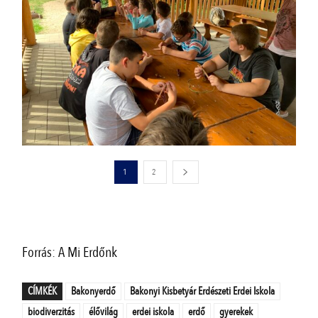
1
2
Forrás: A Mi Erdőnk
CÍMKÉK
Bakonyerdő
Bakonyi Kisbetyár Erdészeti Erdei Iskola
biodiverzitás
élővilág
erdei iskola
erdő
gyerekek