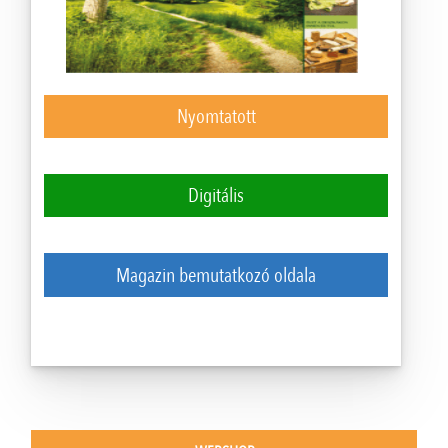
Nyomtatott
Digitális
Magazin bemutatkozó oldala