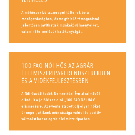
A méhészek kulcsszerepet töltenek be a
mezőgazdaságban, és megfelelő támogatással
jelentősen javíthatják munkakörülményeiket,
valamint termelésük hatékonyságát.
100 FAO NŐI HŐS AZ AGRÁR-
ÉLELMISZERIPARI RENDSZEREKBEN
ÉS A VIDÉKFEJLESZTÉSBEN
A Női Gazdálkodók Nemzetközi Éve alkalmából
elindult a jelölés az első „100 FAO Női Hős”
elismerésre. Az évente átadott díj olyan nőket
ünnepel, akiknek munkássága valódi és pozitív
változást hoz az agrár-élelmiszeriparban.