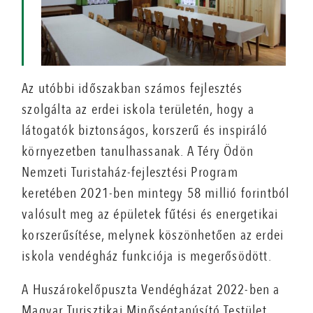
Az utóbbi időszakban számos fejlesztés
szolgálta az erdei iskola területén, hogy a
látogatók biztonságos, korszerű és inspiráló
környezetben tanulhassanak. A Téry Ödön
Nemzeti Turistaház-fejlesztési Program
keretében 2021-ben mintegy 58 millió forintból
valósult meg az épületek fűtési és energetikai
korszerűsítése, melynek köszönhetően az erdei
iskola vendégház funkciója is megerősödött.
A Huszárokelőpuszta Vendégházat 2022-ben a
Magyar Turisztikai Minőségtanúsító Testület