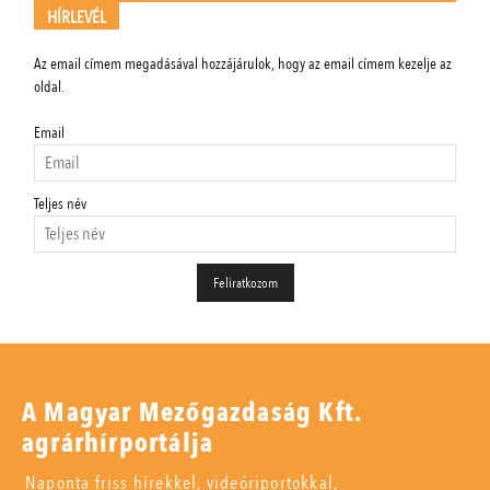
HÍRLEVÉL
Az email címem megadásával hozzájárulok, hogy az email címem kezelje az
oldal.
Email
Teljes név
A Magyar Mezőgazdaság Kft.
agrárhírportálja
Naponta friss hírekkel, videóriportokkal,