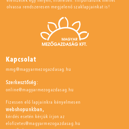
elemzések egy helyen, hitelesen. Hírportálunk mellet
olvassa rendszeresen megjelenő szaklapjainkat is!
Kapcsolat
mmg@magyarmezogazdasag.hu
Szerkesztőség:
online@magyarmezogazdasag.hu
Fizessen elő lapjainkra kényelmesen
webshopunkban,
kérdés esetén kérjük írjon az
elofizetes@magyarmezogazdasag.hu