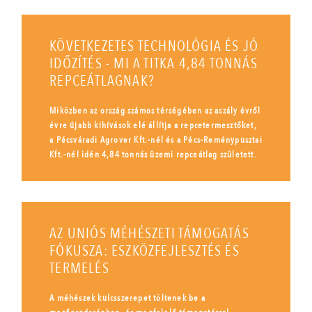
KÖVETKEZETES TECHNOLÓGIA ÉS JÓ
IDŐZÍTÉS - MI A TITKA 4,84 TONNÁS
REPCEÁTLAGNAK?
Miközben az ország számos térségében az aszály évről
évre újabb kihívások elé állítja a repcetermesztőket,
a Pécsváradi Agrover Kft.-nél és a Pécs-Reménypusztai
Kft.-nél idén 4,84 tonnás üzemi repceátlag született.
AZ UNIÓS MÉHÉSZETI TÁMOGATÁS
FÓKUSZA: ESZKÖZFEJLESZTÉS ÉS
TERMELÉS
A méhészek kulcsszerepet töltenek be a