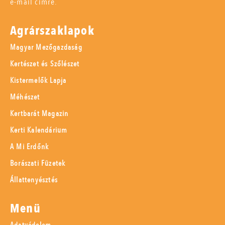
e-mail címre.
Agrárszaklapok
Magyar Mezőgazdaság
Kertészet és Szőlészet
Kistermelők Lapja
Méhészet
Kertbarát Magazin
Kerti Kalendárium
A Mi Erdőnk
Borászati Füzetek
Állattenyésztés
Menü