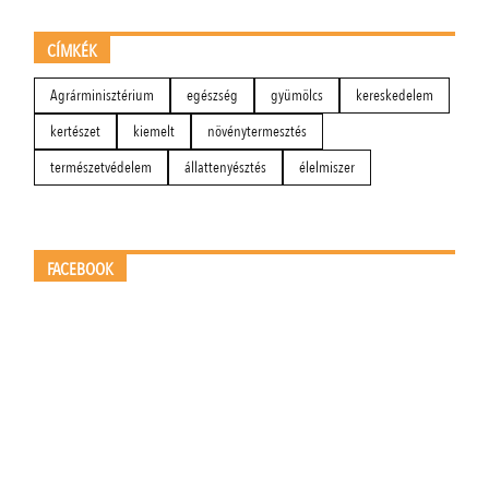
CÍMKÉK
Agrárminisztérium
egészség
gyümölcs
kereskedelem
kertészet
kiemelt
növénytermesztés
természetvédelem
állattenyésztés
élelmiszer
FACEBOOK