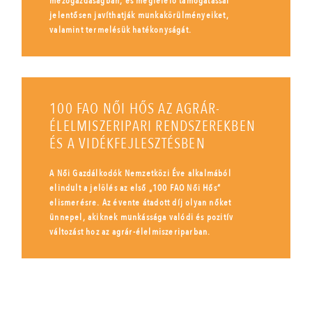
mezőgazdaságban, és megfelelő támogatással
jelentősen javíthatják munkakörülményeiket,
valamint termelésük hatékonyságát.
100 FAO NŐI HŐS AZ AGRÁR-
ÉLELMISZERIPARI RENDSZEREKBEN
ÉS A VIDÉKFEJLESZTÉSBEN
A Női Gazdálkodók Nemzetközi Éve alkalmából
elindult a jelölés az első „100 FAO Női Hős”
elismerésre. Az évente átadott díj olyan nőket
ünnepel, akiknek munkássága valódi és pozitív
változást hoz az agrár-élelmiszeriparban.