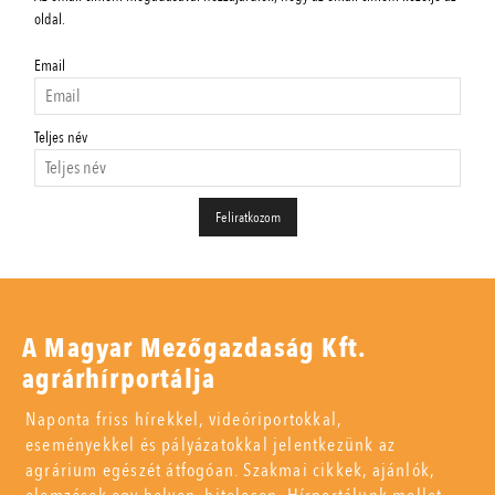
oldal.
Email
Teljes név
A Magyar Mezőgazdaság Kft.
agrárhírportálja
Naponta friss hírekkel, videóriportokkal,
eseményekkel és pályázatokkal jelentkezünk az
agrárium egészét átfogóan. Szakmai cikkek, ajánlók,