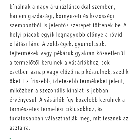
kínálnak a nagy áruházláncokkal szemben,
hanem gazdasági, környezeti és közösségi
szempontból is jelentős szerepet töltenek be. A
helyi piacok egyik legnagyobb előnye a rövid
ellátási lánc. A zöldségek, gyümölcsök,
tejtermékek vagy pék­áruk gyakran közvetlenül
a termelőtől kerülnek a vásárlókhoz, sok
esetben aznap vagy előző nap készülnek, szedik
őket. Ez frissebb, ízletesebb termékeket jelent,
miközben a szezonális kínálat is jobban
érvényesül. A vásárlók így közelebb kerülnek a
természetes termelési ciklusokhoz, és
tudatosabban választhatják meg, mit tesznek az
asztalra.