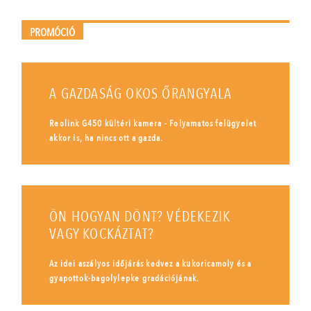
PROMÓCIÓ
A GAZDASÁG OKOS ŐRANGYALA
Reolink G450 kültéri kamera - Folyamatos felügyelet
akkor is, ha nincs ott a gazda.
ÖN HOGYAN DÖNT? VÉDEKEZIK
VAGY KOCKÁZTAT?
Az idei aszályos időjárás kedvez a kukoricamoly és a
gyapottok-bagolylepke gradációjának.