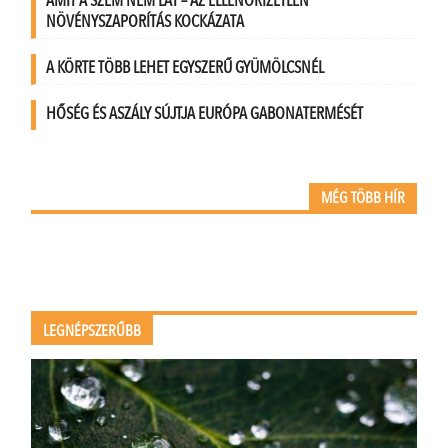
AMIT A SZEM NEM LÁT – AZ ELLENŐRIZETLEN
NÖVÉNYSZAPORÍTÁS KOCKÁZATA
A KÖRTE TÖBB LEHET EGYSZERŰ GYÜMÖLCSNÉL
HŐSÉG ÉS ASZÁLY SÚJTJA EURÓPA GABONATERMÉSÉT
MÉG TÖBB HÍR
LEGNÉPSZERŰBB