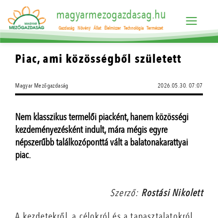
magyarmezogazdasag.hu
Gazdaság
Növény
Állat
Élelmiszer
Technológia
Természet
Piac, ami közösségből született
Magyar Mezőgazdaság
2026.05.30. 07:07
Nem klasszikus termelői piacként, hanem közösségi
kezdeményezésként indult, mára mégis egyre
népszerűbb találkozóponttá vált a balatonakarattyai
piac.
Szerző:
Rostási Nikolett
A kezdetekről, a célokról és a tapasztalatokról