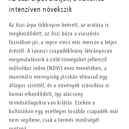
intenzíven növekszik
Az őszi árpa többnyire beérett, az aratása is
megkezdődött, az őszi búza a viaszérés
fázisában jár, a repce sincs már messze a teljes
éréstől. A tavaszi csapadékhiány látványosan
megmutatkozik a zöld tömegüket jellemző
műholdas index (NDVI) éves menetében, a
maximális mennyiség jócskán elmarad egy
átlagos szinttől, és a növények száradása is
hamar elkezdődött, így alacsony
termésátlagokra van kilátás. Ezeken a
kultúrákon egy esetleges további csapadék már
nem segítene, csak a termés minőségét
rontaná.