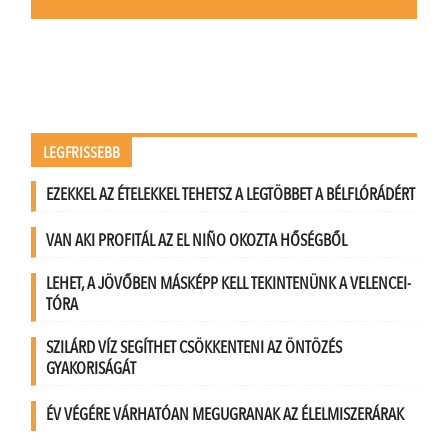
LEGFRISSEBB
EZEKKEL AZ ÉTELEKKEL TEHETSZ A LEGTÖBBET A BÉLFLÓRÁDÉRT
VAN AKI PROFITÁL AZ EL NIÑO OKOZTA HŐSÉGBŐL
LEHET, A JÖVŐBEN MÁSKÉPP KELL TEKINTENÜNK A VELENCEI-
TÓRA
SZILÁRD VÍZ SEGÍTHET CSÖKKENTENI AZ ÖNTÖZÉS
GYAKORISÁGÁT
ÉV VÉGÉRE VÁRHATÓAN MEGUGRANAK AZ ÉLELMISZERÁRAK