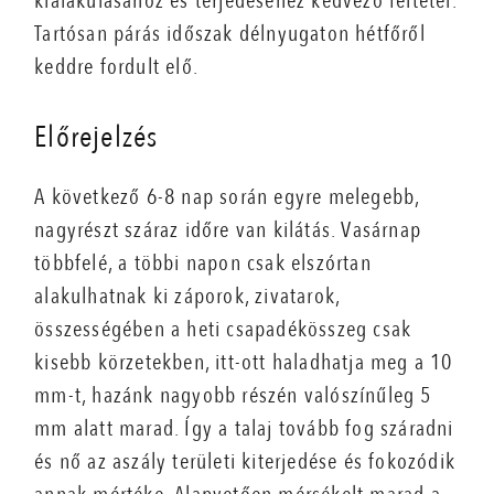
kialakulásához és terjedéséhez kedvező feltétel.
Tartósan párás időszak délnyugaton hétfőről
keddre fordult elő.
Előrejelzés
A következő 6-8 nap során egyre melegebb,
nagyrészt száraz időre van kilátás. Vasárnap
többfelé, a többi napon csak elszórtan
alakulhatnak ki záporok, zivatarok,
összességében a heti csapadékösszeg csak
kisebb körzetekben, itt-ott haladhatja meg a 10
mm-t, hazánk nagyobb részén valószínűleg 5
mm alatt marad. Így a talaj tovább fog száradni
és nő az aszály területi kiterjedése és fokozódik