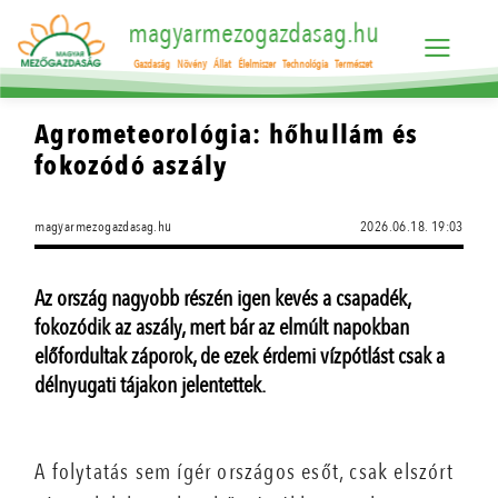
magyarmezogazdasag.hu
Gazdaság
Növény
Állat
Élelmiszer
Technológia
Természet
Agrometeorológia: hőhullám és
fokozódó aszály
magyarmezogazdasag.hu
2026.06.18. 19:03
Az ország nagyobb részén igen kevés a csapadék,
fokozódik az aszály, mert bár az elmúlt napokban
előfordultak záporok, de ezek érdemi vízpótlást csak a
délnyugati tájakon jelentettek.
A folytatás sem ígér országos esőt, csak elszórt