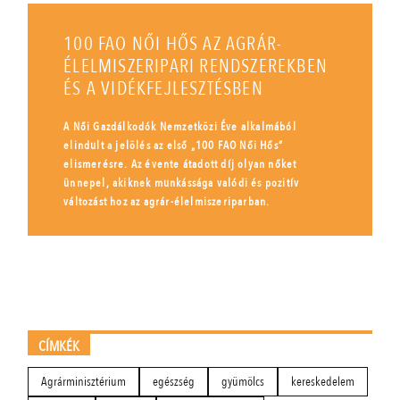
100 FAO NŐI HŐS AZ AGRÁR-
ÉLELMISZERIPARI RENDSZEREKBEN
ÉS A VIDÉKFEJLESZTÉSBEN
A Női Gazdálkodók Nemzetközi Éve alkalmából
elindult a jelölés az első „100 FAO Női Hős”
elismerésre. Az évente átadott díj olyan nőket
ünnepel, akiknek munkássága valódi és pozitív
változást hoz az agrár-élelmiszeriparban.
CÍMKÉK
Agrárminisztérium
egészség
gyümölcs
kereskedelem