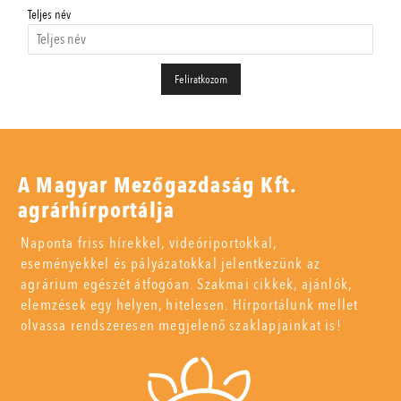
Teljes név
A Magyar Mezőgazdaság Kft.
agrárhírportálja
Naponta friss hírekkel, videóriportokkal,
eseményekkel és pályázatokkal jelentkezünk az
agrárium egészét átfogóan. Szakmai cikkek, ajánlók,
elemzések egy helyen, hitelesen. Hírportálunk mellet
olvassa rendszeresen megjelenő szaklapjainkat is!