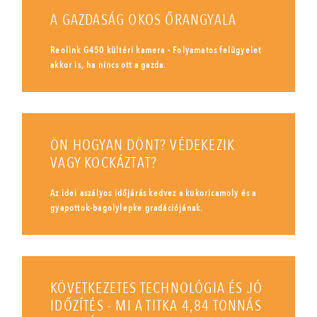
A GAZDASÁG OKOS ŐRANGYALA
Reolink G450 kültéri kamera - Folyamatos felügyelet
akkor is, ha nincs ott a gazda.
ÖN HOGYAN DÖNT? VÉDEKEZIK
VAGY KOCKÁZTAT?
Az idei aszályos időjárás kedvez a kukoricamoly és a
gyapottok-bagolylepke gradációjának.
KÖVETKEZETES TECHNOLÓGIA ÉS JÓ
IDŐZÍTÉS - MI A TITKA 4,84 TONNÁS