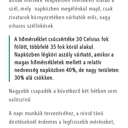
annak mértéke. Alapvetően mérsékelt marad a
szél, mely napközben megélénkül majd, csak
zivatarok környezetében várhatók erős, vagy
viharos széllökések.
A hőmérséklet csúcsértéke 30 Celsius fok
fölött, többfelé 35 fok körül alakul.
Napközben légköri aszály várható, amikor a
magas hőmérsékletek mellett a relatív
nedvesség napközben 40%, de nagy területen
30% alá csökken.
Nagyobb csapadék a következő két hétben sem
valószínű.
A napi munkák tervezéséhez, a rövid távú
döntéseknél érdemes a legfrissebb méréseket,