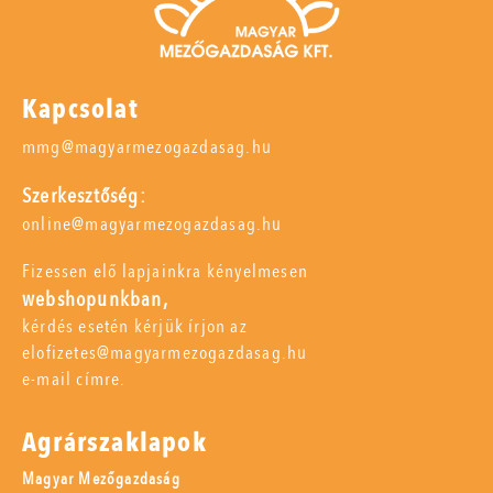
Kapcsolat
mmg@magyarmezogazdasag.hu
Szerkesztőség:
online@magyarmezogazdasag.hu
Fizessen elő lapjainkra kényelmesen
webshopunkban,
kérdés esetén kérjük írjon az
elofizetes@magyarmezogazdasag.hu
e-mail címre.
Agrárszaklapok
Magyar Mezőgazdaság