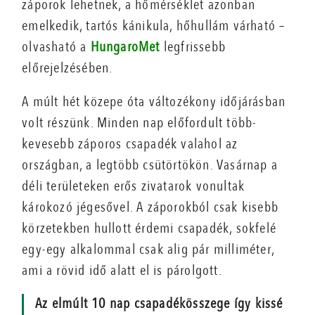
záporok lehetnek, a hőmérséklet azonban
emelkedik, tartós kánikula, hőhullám várható –
olvasható a
HungaroMet
legfrissebb
előrejelzésében.
A múlt hét közepe óta változékony időjárásban
volt részünk. Minden nap előfordult több-
kevesebb záporos csapadék valahol az
országban, a legtöbb csütörtökön. Vasárnap a
déli területeken erős zivatarok vonultak
károkozó jégesővel. A záporokból csak kisebb
körzetekben hullott érdemi csapadék, sokfelé
egy-egy alkalommal csak alig pár milliméter,
ami a rövid idő alatt el is párolgott.
Az elmúlt 10 nap csapadékösszege így kissé