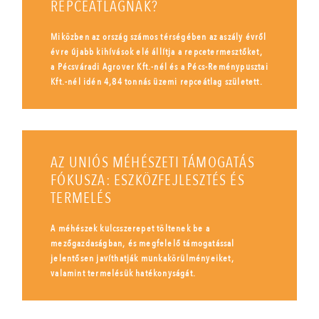
REPCEÁTLAGNAK?
Miközben az ország számos térségében az aszály évről
évre újabb kihívások elé állítja a repcetermesztőket,
a Pécsváradi Agrover Kft.-nél és a Pécs-Reménypusztai
Kft.-nél idén 4,84 tonnás üzemi repceátlag született.
AZ UNIÓS MÉHÉSZETI TÁMOGATÁS
FÓKUSZA: ESZKÖZFEJLESZTÉS ÉS
TERMELÉS
A méhészek kulcsszerepet töltenek be a
mezőgazdaságban, és megfelelő támogatással
jelentősen javíthatják munkakörülményeiket,
valamint termelésük hatékonyságát.