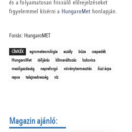
és a folyamatosan frissülő előrejelzéseket
figyelemmel kísérni a
HungaroMet
honlapján.
Forrás: HungaroMET
CÍMKÉK
agrometeorológia
aszály
búza
csapadék
HungaroMet
időjárás
klímaváltozás
kukorica
mezőgazdaság
napraforgó
növénytermesztés
őszi árpa
repce
talajnedvesség
víz
Magazin ajánló: