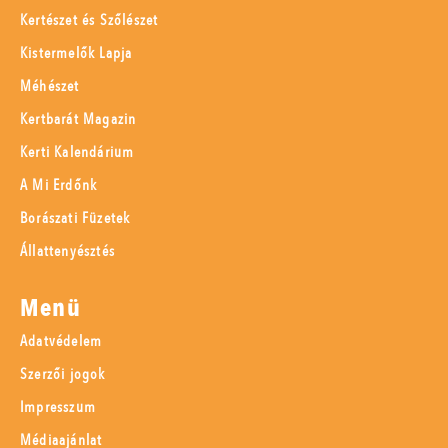
Kertészet és Szőlészet
Kistermelők Lapja
Méhészet
Kertbarát Magazin
Kerti Kalendárium
A Mi Erdőnk
Borászati Füzetek
Állattenyésztés
Menü
Adatvédelem
Szerzői jogok
Impresszum
Médiaajánlat