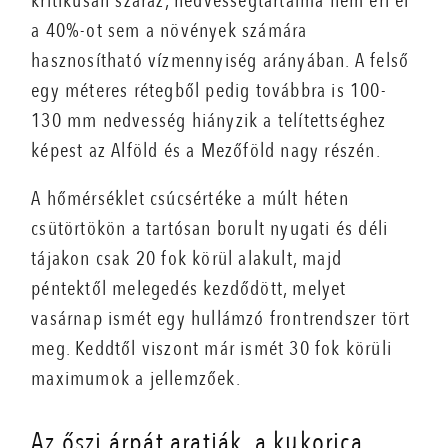
kritikusan száraz, nedvességtartalma nem éri el
a 40%-ot sem a növények számára
hasznosítható vízmennyiség arányában. A felső
egy méteres rétegből pedig továbbra is 100-
130 mm nedvesség hiányzik a telítettséghez
képest az Alföld és a Mezőföld nagy részén.
A hőmérséklet csúcsértéke a múlt héten
csütörtökön a tartósan borult nyugati és déli
tájakon csak 20 fok körül alakult, majd
péntektől melegedés kezdődött, melyet
vasárnap ismét egy hullámzó frontrendszer tört
meg. Keddtől viszont már ismét 30 fok körüli
maximumok a jellemzőek.
Az őszi árpát aratják, a kukorica