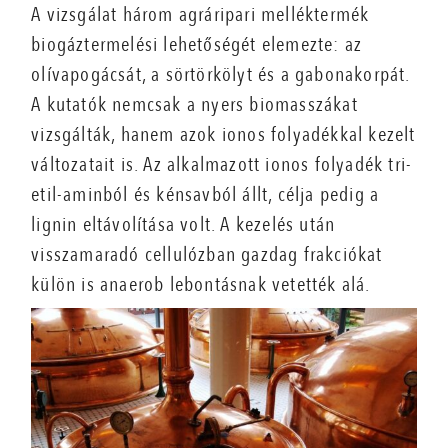
A vizsgálat három agráripari melléktermék
biogáztermelési lehetőségét elemezte: az
olívapogácsát, a sörtörkölyt és a gabonakorpát.
A kutatók nemcsak a nyers biomasszákat
vizsgálták, hanem azok ionos folyadékkal kezelt
változatait is. Az alkalmazott ionos folyadék tri-
etil-aminból és kénsavból állt, célja pedig a
lignin eltávolítása volt. A kezelés után
visszamaradó cellulózban gazdag frakciókat
külön is anaerob lebontásnak vetették alá.