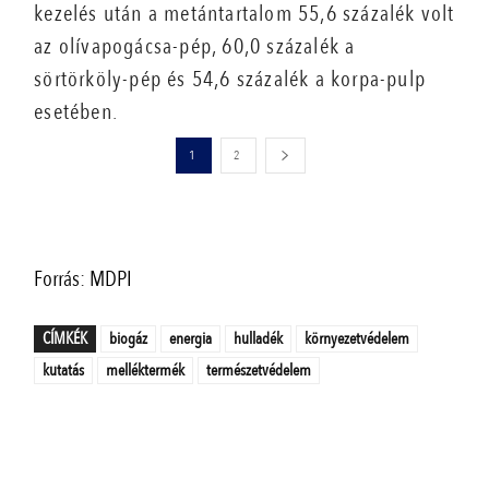
kezelés után a metántartalom 55,6 százalék volt
az olívapogácsa-pép, 60,0 százalék a
sörtörköly-pép és 54,6 százalék a korpa-pulp
esetében.
1
2
Forrás: MDPI
CÍMKÉK
biogáz
energia
hulladék
környezetvédelem
kutatás
melléktermék
természetvédelem