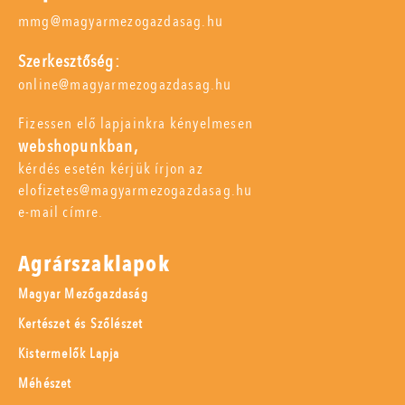
mmg@magyarmezogazdasag.hu
Szerkesztőség:
online@magyarmezogazdasag.hu
Fizessen elő lapjainkra kényelmesen
webshopunkban,
kérdés esetén kérjük írjon az
elofizetes@magyarmezogazdasag.hu
e-mail címre.
Agrárszaklapok
Magyar Mezőgazdaság
Kertészet és Szőlészet
Kistermelők Lapja
Méhészet