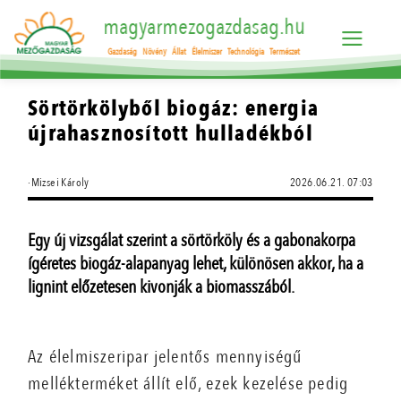
magyarmezogazdasag.hu
Gazdaság
Növény
Állat
Élelmiszer
Technológia
Természet
Sörtörkölyből biogáz: energia
újrahasznosított hulladékból
·Mizsei Károly
2026.06.21. 07:03
Egy új vizsgálat szerint a sörtörköly és a gabonakorpa
ígéretes biogáz-alapanyag lehet, különösen akkor, ha a
lignint előzetesen kivonják a biomasszából.
Az élelmiszeripar jelentős mennyiségű
mellékterméket állít elő, ezek kezelése pedig