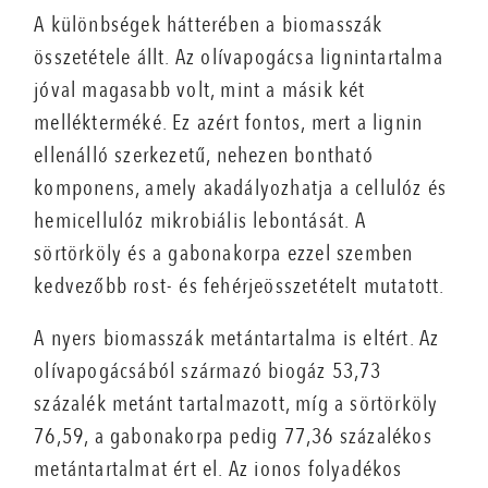
A különbségek hátterében a biomasszák
összetétele állt. Az olívapogácsa lignintartalma
jóval magasabb volt, mint a másik két
mellékterméké. Ez azért fontos, mert a lignin
ellenálló szerkezetű, nehezen bontható
komponens, amely akadályozhatja a cellulóz és
hemicellulóz mikrobiális lebontását. A
sörtörköly és a gabonakorpa ezzel szemben
kedvezőbb rost- és fehérjeösszetételt mutatott.
A nyers biomasszák metántartalma is eltért. Az
olívapogácsából származó biogáz 53,73
százalék metánt tartalmazott, míg a sörtörköly
76,59, a gabonakorpa pedig 77,36 százalékos
metántartalmat ért el. Az ionos folyadékos