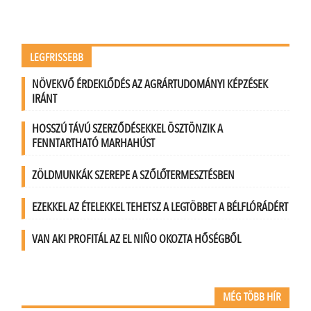
LEGFRISSEBB
NÖVEKVŐ ÉRDEKLŐDÉS AZ AGRÁRTUDOMÁNYI KÉPZÉSEK
IRÁNT
HOSSZÚ TÁVÚ SZERZŐDÉSEKKEL ÖSZTÖNZIK A
FENNTARTHATÓ MARHAHÚST
ZÖLDMUNKÁK SZEREPE A SZŐLŐTERMESZTÉSBEN
EZEKKEL AZ ÉTELEKKEL TEHETSZ A LEGTÖBBET A BÉLFLÓRÁDÉRT
VAN AKI PROFITÁL AZ EL NIÑO OKOZTA HŐSÉGBŐL
MÉG TÖBB HÍR