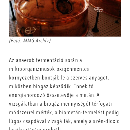
(Fotó: MMG Archív)
Az anaerob fermentáció során a
mikroorganizmusok oxigénmentes
környezetben bontják le a szerves anyagot,
miközben biogáz képződik. Ennek fő
energiahordozó összetevője a metán. A
vizsgálatban a biogáz mennyiségét térfogati
módszerrel mérték, a biometán-termelést pedig
lúgos csapdával vizsgálták, amely a szén-dioxid
leválasztására szolgált.