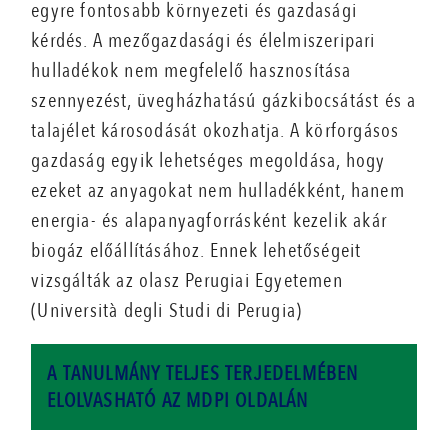
egyre fontosabb környezeti és gazdasági
kérdés. A mezőgazdasági és élelmiszeripari
hulladékok nem megfelelő hasznosítása
szennyezést, üvegházhatású gázkibocsátást és a
talajélet károsodását okozhatja. A körforgásos
gazdaság egyik lehetséges megoldása, hogy
ezeket az anyagokat nem hulladékként, hanem
energia- és alapanyagforrásként kezelik akár
biogáz előállításához. Ennek lehetőségeit
vizsgálták az olasz Perugiai Egyetemen
(Università degli Studi di Perugia)
A TANULMÁNY TELJES TERJEDELMÉBEN
ELOLVASHATÓ AZ MDPI OLDALÁN