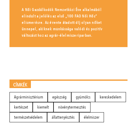
A Női Gazdálkodók Nemzetközi Éve alkalmából
elindult a jelölés az első „100 FAO Női Hős”
elismerésre. Az évente átadott díj olyan nőket
ünnepel, akiknek munkássága valódi és pozitív
változást hoz az agrár-élelmiszeriparban.
CÍMKÉK
Agrárminisztérium
egészség
gyümölcs
kereskedelem
kertészet
kiemelt
növénytermesztés
természetvédelem
állattenyésztés
élelmiszer