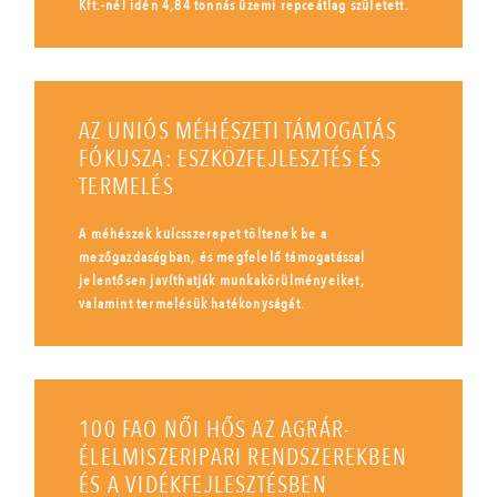
Kft.-nél idén 4,84 tonnás üzemi repceátlag született.
AZ UNIÓS MÉHÉSZETI TÁMOGATÁS
FÓKUSZA: ESZKÖZFEJLESZTÉS ÉS
TERMELÉS
A méhészek kulcsszerepet töltenek be a
mezőgazdaságban, és megfelelő támogatással
jelentősen javíthatják munkakörülményeiket,
valamint termelésük hatékonyságát.
100 FAO NŐI HŐS AZ AGRÁR-
ÉLELMISZERIPARI RENDSZEREKBEN
ÉS A VIDÉKFEJLESZTÉSBEN