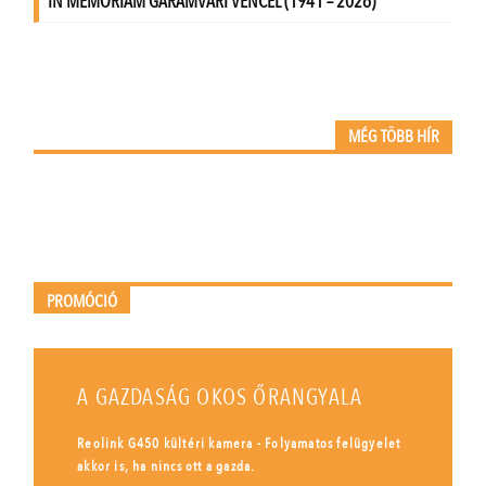
MÉG TÖBB HÍR
PROMÓCIÓ
A GAZDASÁG OKOS ŐRANGYALA
Reolink G450 kültéri kamera - Folyamatos felügyelet
akkor is, ha nincs ott a gazda.