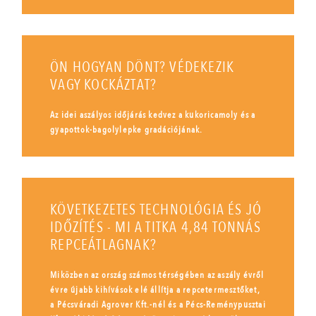
ÖN HOGYAN DÖNT? VÉDEKEZIK
VAGY KOCKÁZTAT?
Az idei aszályos időjárás kedvez a kukoricamoly és a
gyapottok-bagolylepke gradációjának.
KÖVETKEZETES TECHNOLÓGIA ÉS JÓ
IDŐZÍTÉS - MI A TITKA 4,84 TONNÁS
REPCEÁTLAGNAK?
Miközben az ország számos térségében az aszály évről
évre újabb kihívások elé állítja a repcetermesztőket,
a Pécsváradi Agrover Kft.-nél és a Pécs-Reménypusztai