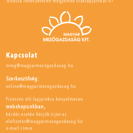
olvassa rendszeresen megjelenő szaklapjainkat is!
Kapcsolat
mmg@magyarmezogazdasag.hu
Szerkesztőség:
online@magyarmezogazdasag.hu
Fizessen elő lapjainkra kényelmesen
webshopunkban,
kérdés esetén kérjük írjon az
elofizetes@magyarmezogazdasag.hu
e-mail címre.