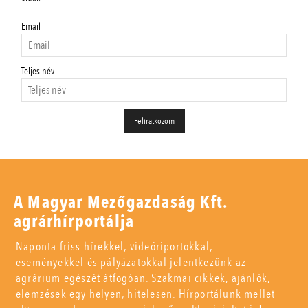
Email
Teljes név
A Magyar Mezőgazdaság Kft.
agrárhírportálja
Naponta friss hírekkel, videóriportokkal,
eseményekkel és pályázatokkal jelentkezünk az
agrárium egészét átfogóan. Szakmai cikkek, ajánlók,
elemzések egy helyen, hitelesen. Hírportálunk mellet