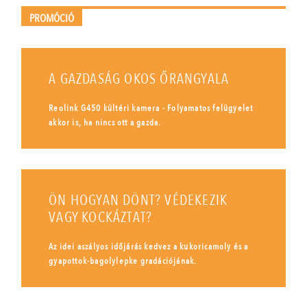
PROMÓCIÓ
A GAZDASÁG OKOS ŐRANGYALA
Reolink G450 kültéri kamera - Folyamatos felügyelet
akkor is, ha nincs ott a gazda.
ÖN HOGYAN DÖNT? VÉDEKEZIK
VAGY KOCKÁZTAT?
Az idei aszályos időjárás kedvez a kukoricamoly és a
gyapottok-bagolylepke gradációjának.