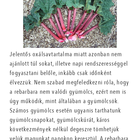
Jelentős oxálsavtartalma miatt azonban nem
ajánlott túl sokat, illetve napi rendszerességgel
fogyasztani belőle, inkább csak időnként
élvezzük. Nem szabad megfeledkezni róla, hogy
a rebarbara nem valódi gyümölcs, ezért nem is
úgy működik, mint általában a gyümölcsök.
Számos gyümölcs esetén ugyanis tarthatunk
gyümölcsnapokat, gyümölcskúrát, káros
következmények nélkül degeszre tömhetjük
velük magunkat napokon keresztül. A rebarbara