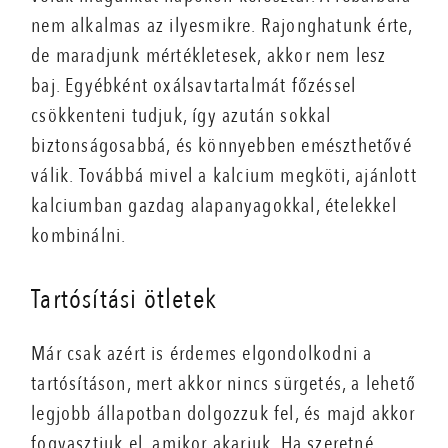
nem alkalmas az ilyesmikre. Rajonghatunk érte,
de maradjunk mértékletesek, akkor nem lesz
baj. Egyébként oxálsavtartalmát főzéssel
csökkenteni tudjuk, így azután sokkal
biztonságosabbá, és könnyebben emészthetővé
válik. Továbbá mivel a kalcium megköti, ajánlott
kalciumban gazdag alapanyagokkal, ételekkel
kombinálni.
Tartósítási ötletek
Már csak azért is érdemes elgondolkodni a
tartósításon, mert akkor nincs sürgetés, a lehető
legjobb állapotban dolgozzuk fel, és majd akkor
fogyasztjuk el, amikor akarjuk. Ha szeretné