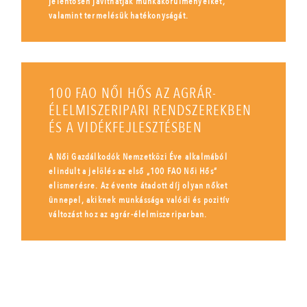
jelentősen javíthatják munkakörülményeiket,
valamint termelésük hatékonyságát.
100 FAO NŐI HŐS AZ AGRÁR-
ÉLELMISZERIPARI RENDSZEREKBEN
ÉS A VIDÉKFEJLESZTÉSBEN
A Női Gazdálkodók Nemzetközi Éve alkalmából
elindult a jelölés az első „100 FAO Női Hős”
elismerésre. Az évente átadott díj olyan nőket
ünnepel, akiknek munkássága valódi és pozitív
változást hoz az agrár-élelmiszeriparban.