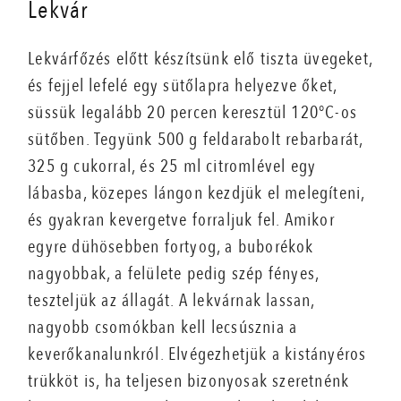
Lekvár
Lekvárfőzés előtt készítsünk elő tiszta üvegeket,
és fejjel lefelé egy sütőlapra helyezve őket,
süssük legalább 20 percen keresztül 120°C-os
sütőben. Tegyünk 500 g feldarabolt rebarbarát,
325 g cukorral, és 25 ml citromlével egy
lábasba, közepes lángon kezdjük el melegíteni,
és gyakran kevergetve forraljuk fel. Amikor
egyre dühösebben fortyog, a buborékok
nagyobbak, a felülete pedig szép fényes,
teszteljük az állagát. A lekvárnak lassan,
nagyobb csomókban kell lecsúsznia a
keverőkanalunkról. Elvégezhetjük a kistányéros
trükköt is, ha teljesen bizonyosak szeretnénk