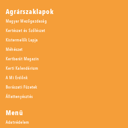
Agrárszaklapok
Magyar Mezőgazdaság
Kertészet és Szőlészet
Kistermelők Lapja
Méhészet
Kertbarát Magazin
Kerti Kalendárium
A Mi Erdőnk
Borászati Füzetek
Állattenyésztés
Menü
Adatvédelem