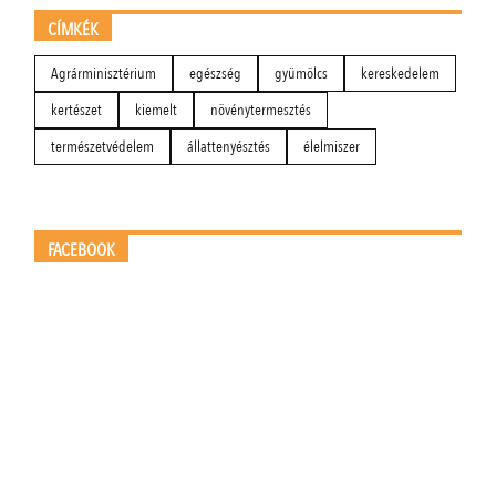
CÍMKÉK
Agrárminisztérium
egészség
gyümölcs
kereskedelem
kertészet
kiemelt
növénytermesztés
természetvédelem
állattenyésztés
élelmiszer
FACEBOOK