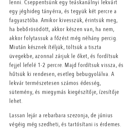
lenni. Cseppentsünk egy teáskanálnyi lekvárt
egy jéghideg tányérra, és tegyük két percre a
fagyasztóba. Amikor kivesszük, érintsük meg,
ha bebőrösödött, akkor készen van, ha nem,
akkor folytassuk a főzést még néhány percig.
Miután késznek ítéljük, töltsük a tiszta
üvegekbe, azonnal zárjuk le őket, és fordítsuk
fejjel lefelé 1-2 percre. Majd fordítsuk vissza, és
hűtsük ki rendesen, esetleg bebugyolálva. A
lekvár természetesen számos édesség,
sütemény, és miegymás kiegészítője, ízesítője
lehet.
Lassan lejár a rebarbara szezonja, de június
végéig még szedheti, és tartósítani is érdemes.