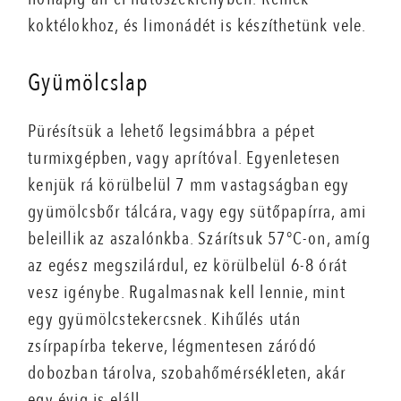
koktélokhoz, és limonádét is készíthetünk vele.
Gyümölcslap
Pürésítsük a lehető legsimábbra a pépet
turmixgépben, vagy aprítóval. Egyenletesen
kenjük rá körülbelül 7 mm vastagságban egy
gyümölcsbőr tálcára, vagy egy sütőpapírra, ami
beleillik az aszalónkba. Szárítsuk 57°C-on, amíg
az egész megszilárdul, ez körülbelül 6-8 órát
vesz igénybe. Rugalmasnak kell lennie, mint
egy gyümölcstekercsnek. Kihűlés után
zsírpapírba tekerve, légmentesen záródó
dobozban tárolva, szobahőmérsékleten, akár
egy évig is eláll.