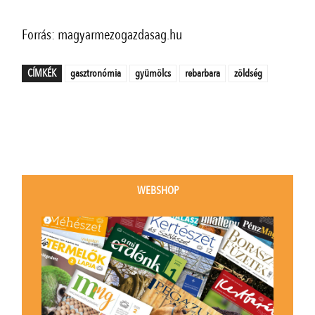
Forrás: magyarmezogazdasag.hu
CÍMKÉK
gasztronómia
gyümölcs
rebarbara
zöldség
WEBSHOP