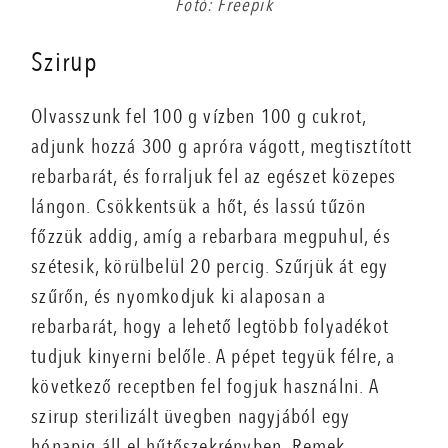
Fotó: Freepik
Szirup
Olvasszunk fel 100 g vízben 100 g cukrot,
adjunk hozzá 300 g apróra vágott, megtisztított
rebarbarát, és forraljuk fel az egészet közepes
lángon. Csökkentsük a hőt, és lassú tűzön
főzzük addig, amíg a rebarbara megpuhul, és
szétesik, körülbelül 20 percig. Szűrjük át egy
szűrőn, és nyomkodjuk ki alaposan a
rebarbarát, hogy a lehető legtöbb folyadékot
tudjuk kinyerni belőle. A pépet tegyük félre, a
következő receptben fel fogjuk használni. A
szirup sterilizált üvegben nagyjából egy
hónapig áll el hűtőszekrényben. Remek