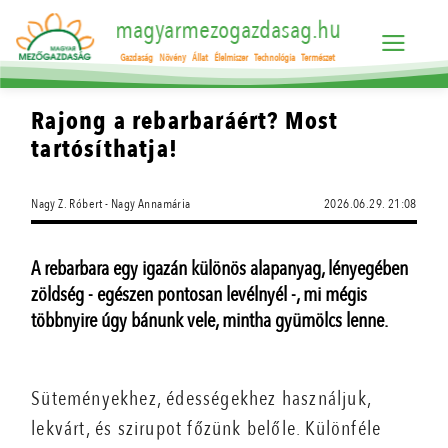
magyarmezogazdasag.hu
Gazdaság
Növény
Állat
Élelmiszer
Technológia
Természet
Rajong a rebarbaráért? Most
tartósíthatja!
Nagy Z. Róbert - Nagy Annamária
2026.06.29. 21:08
A rebarbara egy igazán különös alapanyag, lényegében
zöldség - egészen pontosan levélnyél -, mi mégis
többnyire úgy bánunk vele, mintha gyümölcs lenne.
Süteményekhez, édességekhez használjuk,
lekvárt, és szirupot főzünk belőle. Különféle