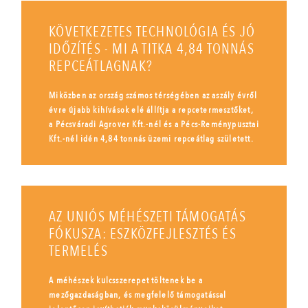
KÖVETKEZETES TECHNOLÓGIA ÉS JÓ
IDŐZÍTÉS - MI A TITKA 4,84 TONNÁS
REPCEÁTLAGNAK?
Miközben az ország számos térségében az aszály évről
évre újabb kihívások elé állítja a repcetermesztőket,
a Pécsváradi Agrover Kft.-nél és a Pécs-Reménypusztai
Kft.-nél idén 4,84 tonnás üzemi repceátlag született.
AZ UNIÓS MÉHÉSZETI TÁMOGATÁS
FÓKUSZA: ESZKÖZFEJLESZTÉS ÉS
TERMELÉS
A méhészek kulcsszerepet töltenek be a
mezőgazdaságban, és megfelelő támogatással