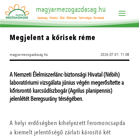
magyarmezogazdasag.hu
Gazdaság
Növény
Állat
Élelmiszer
Technológia
Természet
Megjelent a kőrisek réme
magyarmezogazdasag.hu
2026.07.01. 11:08
A Nemzeti Élelmiszerlánc-biztonsági Hivatal (Nébih)
laboratóriumi vizsgálata június végén megerősítette a
kőrisrontó karcsúdíszbogár (Agrilus planipennis)
jelenlétét Beregsurány térségében.
A helyi erdőségben kihelyezett feromoncsapda
a kiemelt jelentőségű zárlati károsító két