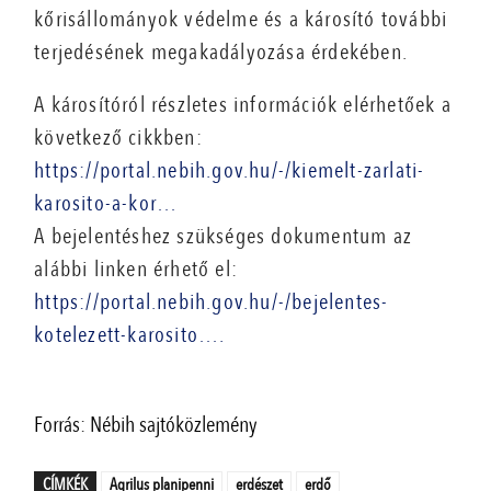
kőrisállományok védelme és a károsító további
terjedésének megakadályozása érdekében.
A károsítóról részletes információk elérhetőek a
következő cikkben:
https://portal.nebih.gov.hu/-/kiemelt-zarlati-
karosito-a-kor…
A bejelentéshez szükséges dokumentum az
alábbi linken érhető el:
https://portal.nebih.gov.hu/-/bejelentes-
kotelezett-karosito….
Forrás: Nébih sajtóközlemény
CÍMKÉK
Agrilus planipenni
erdészet
erdő