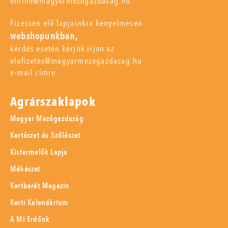
online@magyarmezogazdasag.hu
Fizessen elő lapjainkra kényelmesen
webshopunkban,
kérdés esetén kérjük írjon az
elofizetes@magyarmezogazdasag.hu
e-mail címre.
Agrárszaklapok
Magyar Mezőgazdaság
Kertészet és Szőlészet
Kistermelők Lapja
Méhészet
Kertbarát Magazin
Kerti Kalendárium
A Mi Erdőnk