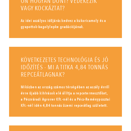
ÖN HOGYAN DÖNT? VÉDEKEZIK
VAGY KOCKÁZTAT?
Az idei aszályos időjárás kedvez a kukoricamoly és a
gyapottok-bagolylepke gradációjának.
KÖVETKEZETES TECHNOLÓGIA ÉS JÓ
IDŐZÍTÉS - MI A TITKA 4,84 TONNÁS
REPCEÁTLAGNAK?
Miközben az ország számos térségében az aszály évről
évre újabb kihívások elé állítja a repcetermesztőket,
a Pécsváradi Agrover Kft.-nél és a Pécs-Reménypusztai
Kft.-nél idén 4,84 tonnás üzemi repceátlag született.