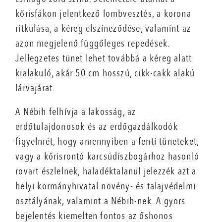
kőrisfákon jelentkező lombvesztés, a korona
ritkulása, a kéreg elszíneződése, valamint az
azon megjelenő függőleges repedések.
Jellegzetes tünet lehet továbbá a kéreg alatt
kialakuló, akár 50 cm hosszú, cikk-cakk alakú
lárvajárat.
A Nébih felhívja a lakosság, az
erdőtulajdonosok és az erdőgazdálkodók
figyelmét, hogy amennyiben a fenti tüneteket,
vagy a kőrisrontó karcsúdíszbogárhoz hasonló
rovart észlelnek, haladéktalanul jelezzék azt a
helyi kormányhivatal növény- és talajvédelmi
osztályának, valamint a Nébih-nek. A gyors
bejelentés kiemelten fontos az őshonos