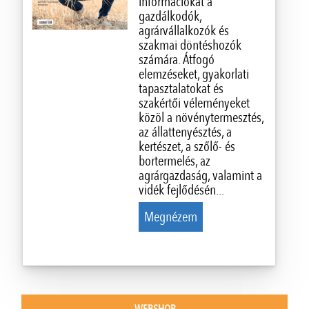
információkat a
gazdálkodók,
agrárvállalkozók és
szakmai döntéshozók
számára. Átfogó
elemzéseket, gyakorlati
tapasztalatokat és
szakértői véleményeket
közöl a növénytermesztés,
az állattenyésztés, a
kertészet, a szőlő- és
bortermelés, az
agrárgazdaság, valamint a
vidék fejlődésén...
Megnézem