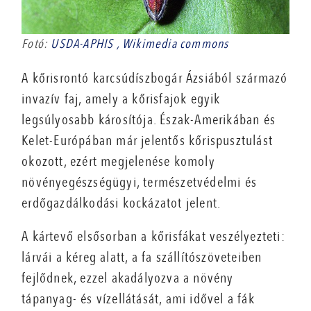
Fotó:
USDA-APHIS , Wikimedia commons
A kőrisrontó karcsúdíszbogár Ázsiából származó
invazív faj, amely a kőrisfajok egyik
legsúlyosabb károsítója. Észak-Amerikában és
Kelet-Európában már jelentős kőrispusztulást
okozott, ezért megjelenése komoly
növényegészségügyi, természetvédelmi és
erdőgazdálkodási kockázatot jelent.
A kártevő elsősorban a kőrisfákat veszélyezteti:
lárvái a kéreg alatt, a fa szállítószöveteiben
fejlődnek, ezzel akadályozva a növény
tápanyag- és vízellátását, ami idővel a fák