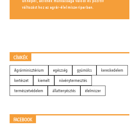
ünnepel, akiknek munkássága valódi és pozitív
változást hoz az agrár-élelmiszeriparban.
CÍMKÉK
Agrárminisztérium
egészség
gyümölcs
kereskedelem
kertészet
kiemelt
növénytermesztés
természetvédelem
állattenyésztés
élelmiszer
FACEBOOK