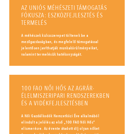
AZ UNIÓS MÉHÉSZETI TÁMOGATÁS
FÓKUSZA: ESZKÖZFEJLESZTÉS ÉS
TERMELÉS
A méhészek kulcsszerepet töltenek be a
mezőgazdaságban, és megfelelő támogatással
jelentősen javíthatják munkakörülményeiket,
valamint termelésük hatékonyságát.
100 FAO NŐI HŐS AZ AGRÁR-
ÉLELMISZERIPARI RENDSZEREKBEN
ÉS A VIDÉKFEJLESZTÉSBEN
A Női Gazdálkodók Nemzetközi Éve alkalmából
elindult a jelölés az első „100 FAO Női Hős”
elismerésre. Az évente átadott díj olyan nőket