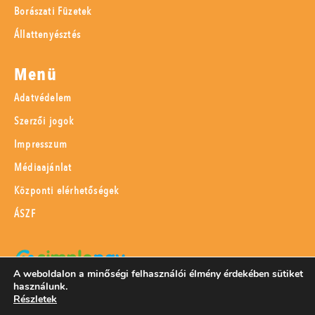
Borászati Füzetek
Állattenyésztés
Menü
Adatvédelem
Szerzői jogok
Impresszum
Médiaajánlat
Központi elérhetőségek
ÁSZF
A weboldalon a minőségi felhasználói élmény érdekében sütiket
használunk.
SimplePay adattovábbítási nyilatkozat
Részletek