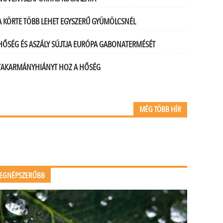
A KÖRTE TÖBB LEHET EGYSZERŰ GYÜMÖLCSNÉL
HŐSÉG ÉS ASZÁLY SÚJTJA EURÓPA GABONATERMÉSÉT
TAKARMÁNYHIÁNYT HOZ A HŐSÉG
MÉG TÖBB HÍR
EGNÉPSZERŰBB