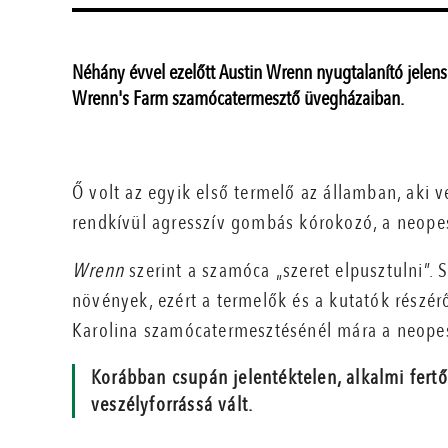
Néhány évvel ezelőtt Austin Wrenn nyugtalanító jelensé
Wrenn's Farm szamócatermesztő üvegházaiban.
Ő volt az egyik első termelő az államban, aki v
rendkívül agresszív gombás kórokozó, a neopes
Wrenn
szerint a szamóca „szeret elpusztulni”.
növények, ezért a termelők és a kutatók részér
Karolina szamócatermesztésénél mára a neopes
Korábban csupán jelentéktelen, alkalmi fer
veszélyforrássá vált.