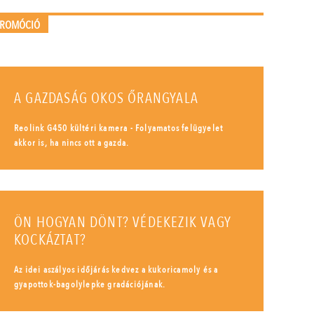
PROMÓCIÓ
A GAZDASÁG OKOS ŐRANGYALA
Reolink G450 kültéri kamera - Folyamatos felügyelet
akkor is, ha nincs ott a gazda.
ÖN HOGYAN DÖNT? VÉDEKEZIK VAGY
KOCKÁZTAT?
Az idei aszályos időjárás kedvez a kukoricamoly és a
gyapottok-bagolylepke gradációjának.