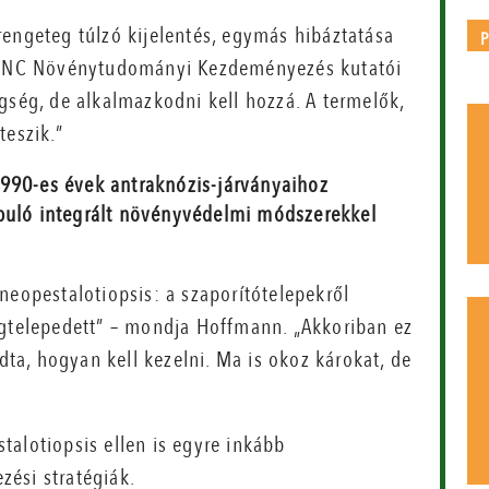
rengeteg túlzó kijelentés, egymás hibáztatása
 az NC Növénytudományi Kezdeményezés kutatói
gség, de alkalmazkodni kell hozzá. A termelők,
teszik.”
1990-es évek antraknózis-járványaihoz
apuló integrált növényvédelmi módszerekkel
neopestalotiopsis: a szaporítótelepekről
egtelepedett” – mondja Hoffmann. „Akkoriban ez
udta, hogyan kell kezelni. Ma is okoz károkat, de
talotiopsis ellen is egyre inkább
ési stratégiák.