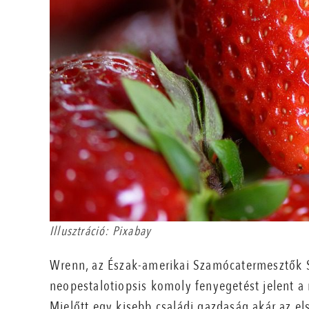
Illusztráció: Pixabay
Wrenn, az Észak-amerikai Szamócatermesztők S
neopestalotiopsis komoly fenyegetést jelent 
Mielőtt egy kisebb családi gazdaság akár az e