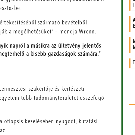
esztésbe.
értékesítéséből származó bevételből
sítják a megélhetésüket” – mondja Wrenn.
yik napról a másikra az ültetvény jelentős
 megterhelő a kisebb gazdaságok számára.”
rmesztési szakértője és kertészeti
 egyetem több tudományterületet összefogó
alotiopsis kezelésében nyugodt, kutatási
az.