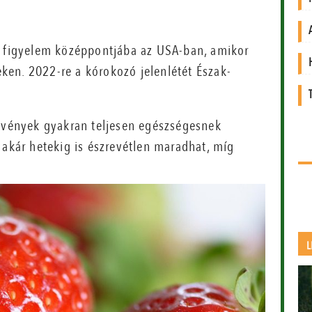
z figyelem középpontjába az USA-ban, amikor
jeken. 2022-re a kórokozó jelenlétét Észak-
növények gyakran teljesen egészségesnek
 akár hetekig is észrevétlen maradhat, míg
L