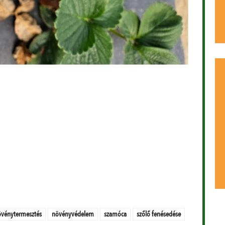
vénytermesztés
növényvédelem
szamóca
szőlő fenésedése