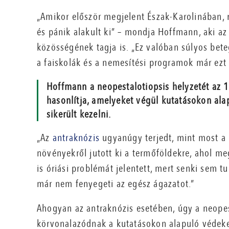
„Amikor először megjelent Észak-Karolinában, 
és pánik alakult ki” – mondja Hoffmann, aki
közösségének tagja is. „Ez valóban súlyos bete
a faiskolák és a nemesítési programok már ezt 
Hoffmann a neopestalotiopsis helyzetét az 
hasonlítja, amelyeket végül kutatásokon al
sikerült kezelni.
„Az
antraknózis
ugyanúgy terjedt, mint most a 
növényekről jutott ki a termőföldekre, ahol m
is óriási problémát jelentett, mert senki sem t
már nem fenyegeti az egész ágazatot.”
Ahogyan az antraknózis esetében, úgy a neopes
körvonalazódnak a kutatásokon alapuló védekez