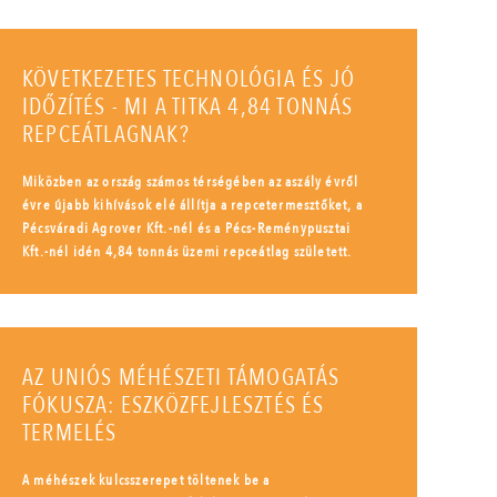
KÖVETKEZETES TECHNOLÓGIA ÉS JÓ
IDŐZÍTÉS - MI A TITKA 4,84 TONNÁS
REPCEÁTLAGNAK?
Miközben az ország számos térségében az aszály évről
évre újabb kihívások elé állítja a repcetermesztőket, a
Pécsváradi Agrover Kft.-nél és a Pécs-Reménypusztai
Kft.-nél idén 4,84 tonnás üzemi repceátlag született.
AZ UNIÓS MÉHÉSZETI TÁMOGATÁS
FÓKUSZA: ESZKÖZFEJLESZTÉS ÉS
TERMELÉS
A méhészek kulcsszerepet töltenek be a