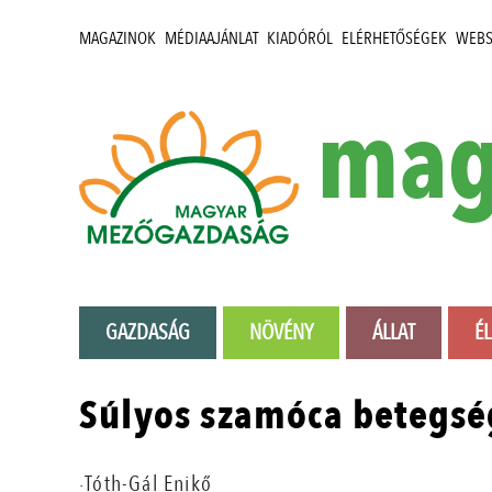
MAGAZINOK
MÉDIAAJÁNLAT
KIADÓRÓL
ELÉRHETŐSÉGEK
WEB
mag
GAZDASÁG
NÖVÉNY
ÁLLAT
É
Súlyos szamóca betegsé
·Tóth-Gál Enikő