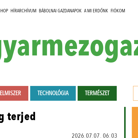
SHOP
HÍRARCHÍVUM
BÁBOLNAI GAZDANAPOK
A MI ERDŐNK
FIÓKOM
yarmezoga
LELMISZER
TECHNOLÓGIA
TERMÉSZET
g terjed
2026.07.07. 06:03