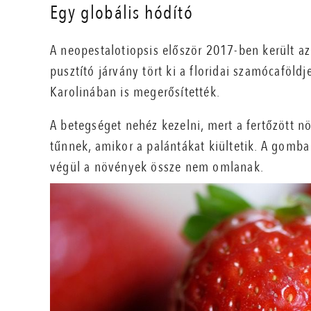
Egy globális hódító
A neopestalotiopsis először 2017-ben került a
pusztító járvány tört ki a floridai szamócaföld
Karolinában is megerősítették.
A betegséget nehéz kezelni, mert a fertőzött 
tűnnek, amikor a palántákat kiültetik. A gomba
végül a növények össze nem omlanak.