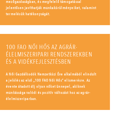
mezőgazdaságban, és megfelelő támogatással
jelentősen javíthatják munkakörülményeiket, valamint
termelésük hatékonyságát.
100 FAO NŐI HŐS AZ AGRÁR-
ÉLELMISZERIPARI RENDSZEREKBEN
ÉS A VIDÉKFEJLESZTÉSBEN
A Női Gazdálkodók Nemzetközi Éve alkalmából elindult
a jelölés az első „100 FAO Női Hős” elismerésre. Az
évente átadott díj olyan nőket ünnepel, akiknek
munkássága valódi és pozitív változást hoz az agrár-
élelmiszeriparban.