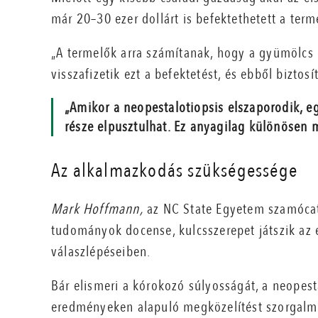
már 20–30 ezer dollárt is befektethetett a term
„A termelők arra számítanak, hogy a gyümölcs 
visszafizetik ezt a befektetést, és ebből bizto
„Amikor a neopestalotiopsis elszaporodik, eg
része elpusztulhat. Ez anyagilag különösen
Az alkalmazkodás szükségessége
Mark Hoffmann,
az NC State Egyetem szamócate
tudományok docense, kulcsszerepet játszik az
válaszlépéseiben.
Bár elismeri a kórokozó súlyosságát, a neopest
eredményeken alapuló megközelítést szorgalm