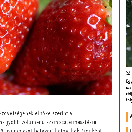
zövetségének elnöke szerint a
a nagyobb volumenű szamócatermesztésre.
lső gyümölcsöt betakaríthatná, hektáronként