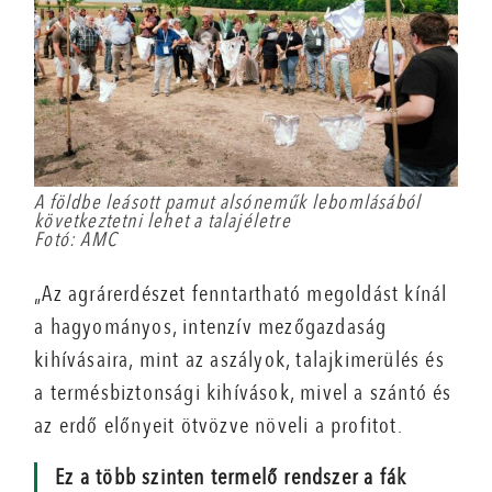
A földbe leásott pamut alsóneműk lebomlásából
következtetni lehet a talajéletre
Fotó: AMC
„Az agrárerdészet fenntartható megoldást kínál
a hagyományos, intenzív mezőgazdaság
kihívásaira, mint az aszályok, talajkimerülés és
a termésbiztonsági kihívások, mivel a szántó és
az erdő előnyeit ötvözve növeli a profitot.
Ez a több szinten termelő rendszer a fák