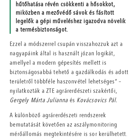
hűtőhatása révén csökkenti a hősokkot,
miközben a mezővédő sávok és fásított
legelők a gépi műveléshez igazodva növelik
a termésbiztonságot.
Ezzel a módszerrel csupán visszahozzuk azt a
nagyapáink által is használt józan logikát,
amellyel a modern gépesítés mellett is
biztonságosabbá tehető a gazdálkodás és adott
területről többféle haszonvétel lehetséges” –
nyilatkozták a ZTE agrárerdészeti szakértői,
Gergely Márta Julianna
és
Kovácsovics Pál.
A különböző agrárerdészeti rendszerek
bemutatását követően az aszálymonitoring
mérőállomás megtekintésére is sor kerülhetett.