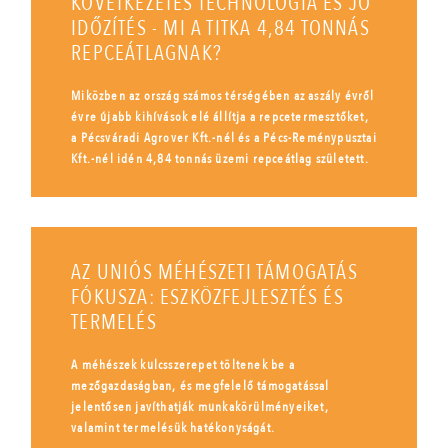
KÖVETKEZETES TECHNOLÓGIA ÉS JÓ
IDŐZÍTÉS - MI A TITKA 4,84 TONNÁS
REPCEÁTLAGNAK?
Miközben az ország számos térségében az aszály évről
évre újabb kihívások elé állítja a repcetermesztőket,
a Pécsváradi Agrover Kft.-nél és a Pécs-Reménypusztai
Kft.-nél idén 4,84 tonnás üzemi repceátlag született.
AZ UNIÓS MÉHÉSZETI TÁMOGATÁS
FÓKUSZA: ESZKÖZFEJLESZTÉS ÉS
TERMELÉS
A méhészek kulcsszerepet töltenek be a
mezőgazdaságban, és megfelelő támogatással
jelentősen javíthatják munkakörülményeiket,
valamint termelésük hatékonyságát.