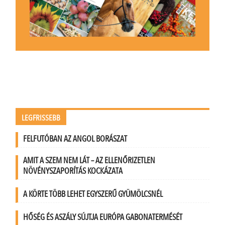
LEGFRISSEBB
FELFUTÓBAN AZ ANGOL BORÁSZAT
AMIT A SZEM NEM LÁT – AZ ELLENŐRIZETLEN
NÖVÉNYSZAPORÍTÁS KOCKÁZATA
A KÖRTE TÖBB LEHET EGYSZERŰ GYÜMÖLCSNÉL
HŐSÉG ÉS ASZÁLY SÚJTJA EURÓPA GABONATERMÉSÉT