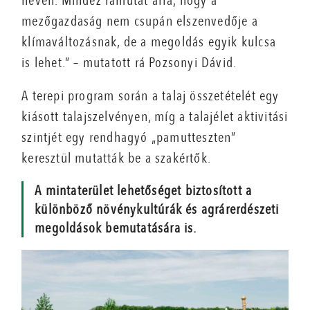
néven. Mindez rámutat arra, hogy a
mezőgazdaság nem csupán elszenvedője a
klímaváltozásnak, de a megoldás egyik kulcsa
is lehet.” – mutatott rá Pozsonyi Dávid.
A terepi program során a talaj összetételét egy
kiásott talajszelvényen, míg a talajélet aktivitási
szintjét egy rendhagyó „pamutteszten”
keresztül mutatták be a szakértők.
A mintaterület lehetőséget biztosított a
különböző növénykultúrák és agrárerdészeti
megoldások bemutatására is.