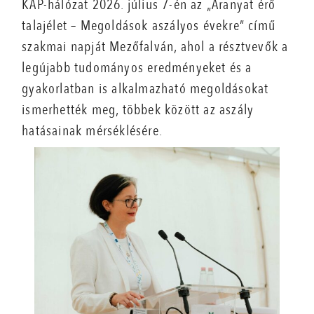
KAP-hálózat 2026. július 7-én az „Aranyat érő
talajélet – Megoldások aszályos évekre” című
szakmai napját Mezőfalván, ahol a résztvevők a
legújabb tudományos eredményeket és a
gyakorlatban is alkalmazható megoldásokat
ismerhették meg, többek között az aszály
hatásainak mérséklésére.