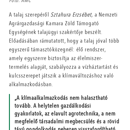
Fotó: AMC
A talaj szerepéről
Sztahura Erzsébet,
a Nemzeti
Agrárgazdasági Kamara Zöld Támogató
Egységének talajügyi szakértője beszélt.
Előadásában rámutatott, hogy a talaj jóval több
egyszerű támasztóközegnél: élő rendszer,
amely egyszerre biztosítja az élelmiszer-
termelés alapját, szabályozza a vízháztartást és
kulcsszerepet játszik a klímaváltozáshoz való
alkalmazkodásban.
„A klímaalkalmazkodás nem halasztható
tovább. A helytelen gazdálkodási
gyakorlatok, az elavult agrotechnika, a nem
megfelelő társadalmi megbecsülés és a rövid
távú gondolkodás nehezen visszafordítható