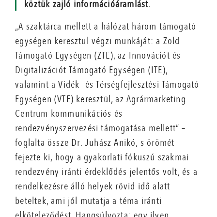
köztük zajló információáramlást.
„A szaktárca mellett a hálózat három támogató
egységen keresztül végzi munkáját: a Zöld
Támogató Egységen (ZTE), az Innovációt és
Digitalizációt Támogató Egységen (ITE),
valamint a Vidék- és Térségfejlesztési Támogató
Egységen (VTE) keresztül, az Agrármarketing
Centrum kommunikációs és
rendezvényszervezési támogatása mellett” –
foglalta össze Dr. Juhász Anikó, s örömét
fejezte ki, hogy a gyakorlati fókuszú szakmai
rendezvény iránti érdeklődés jelentős volt, és a
rendelkezésre álló helyek rövid idő alatt
beteltek, ami jól mutatja a téma iránti
elköteleződést. Hangsúlyozta: egy ilyen