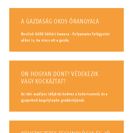
A GAZDASÁG OKOS ŐRANGYALA
Reolink G450 kültéri kamera - Folyamatos felügyelet
akkor is, ha nincs ott a gazda.
ÖN HOGYAN DÖNT? VÉDEKEZIK
VAGY KOCKÁZTAT?
Az idei aszályos időjárás kedvez a kukoricamoly és a
gyapottok-bagolylepke gradációjának.