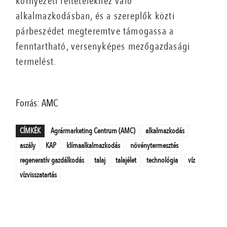
környezeti feltételekhez való
alkalmazkodásban, és a szereplők közti
párbeszédet megteremtve támogassa a
fenntartható, versenyképes mezőgazdasági
termelést.
Forrás: AMC
CÍMKÉK
Agrármarketing Centrum (AMC)
alkalmazkodás
aszály
KAP
klímaalkalmazkodás
növénytermesztés
regeneratív gazdálkodás
talaj
talajélet
technológia
víz
vízvisszatartás