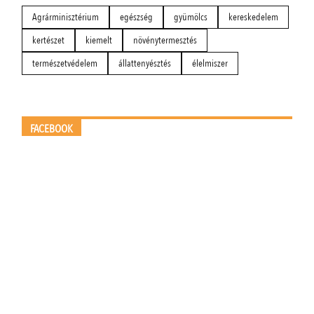
Agrárminisztérium
egészség
gyümölcs
kereskedelem
kertészet
kiemelt
növénytermesztés
természetvédelem
állattenyésztés
élelmiszer
FACEBOOK