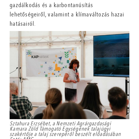
gazdálkodás és a karbontanúsítás
lehetőségeiről, valamint a klímaváltozás hazai
hatásairól.
Sztahura Erzsébet, a Nemzeti Agrárgazdasági
Kamara Zöld Támogató Egységének talajügyi
szakértője a talaj szerepéről beszélt előadásában