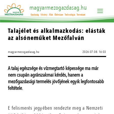
magyarmezogazdasag.hu
Gazdaság
Növény
Állat
Élelmiszer
Technológia
Természet
Talajélet és alkalmazkodás: elásták
az alsóneműket Mezőfalván
magyarmezogazdasag.hu
2026.07.08. 16:03
A talaj egészsége és vízmegtartó képessége ma már
nem csupán agrárszakmai kérdés, hanem a
mezőgazdasági termelés jövőjének egyik legfontosabb
feltétele.
E felismerés jegyében rendezte meg a Nemzeti