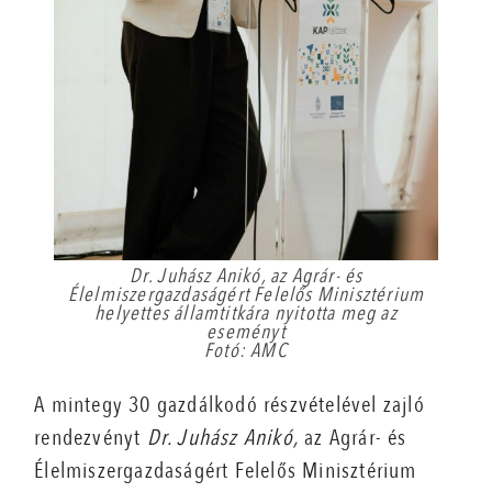
Dr. Juhász Anikó, az Agrár- és
Élelmiszergazdaságért Felelős Minisztérium
helyettes államtitkára nyitotta meg az
eseményt
Fotó: AMC
A mintegy 30 gazdálkodó részvételével zajló
rendezvényt
Dr. Juhász Anikó,
az Agrár- és
Élelmiszergazdaságért Felelős Minisztérium