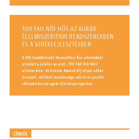
100 FAO NŐI HŐS AZ AGRÁR-
ÉLELMISZERIPARI RENDSZEREKBEN
ÉS A VIDÉKFEJLESZTÉSBEN
A Női Gazdálkodók Nemzetközi Éve alkalmából
elindult a jelölés az első „100 FAO Női Hős”
elismerésre. Az évente átadott díj olyan nőket
ünnepel, akiknek munkássága valódi és pozitív
változást hoz az agrár-élelmiszeriparban.
CÍMKÉK