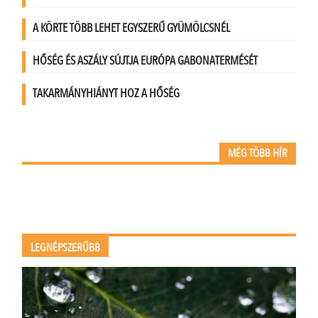
A KÖRTE TÖBB LEHET EGYSZERŰ GYÜMÖLCSNÉL
HŐSÉG ÉS ASZÁLY SÚJTJA EURÓPA GABONATERMÉSÉT
TAKARMÁNYHIÁNYT HOZ A HŐSÉG
MÉG TÖBB HÍR
LEGNÉPSZERŰBB