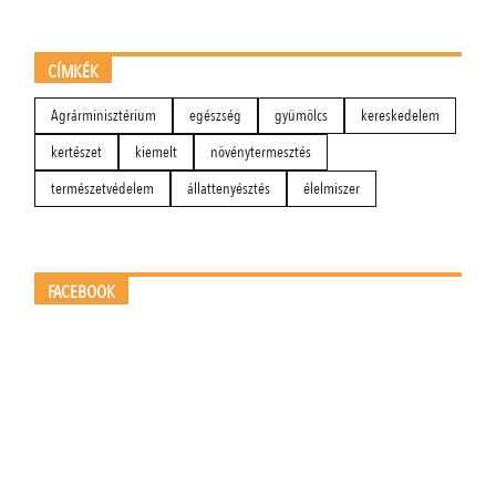
CÍMKÉK
Agrárminisztérium
egészség
gyümölcs
kereskedelem
kertészet
kiemelt
növénytermesztés
természetvédelem
állattenyésztés
élelmiszer
FACEBOOK