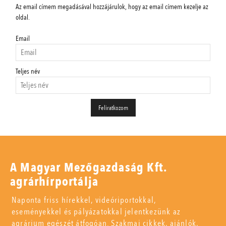
Az email címem megadásával hozzájárulok, hogy az email címem kezelje az
oldal.
Email
Teljes név
A Magyar Mezőgazdaság Kft.
agrárhírportálja
Naponta friss hírekkel, videóriportokkal,
eseményekkel és pályázatokkal jelentkezünk az
agrárium egészét átfogóan. Szakmai cikkek, ajánlók,