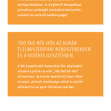
mezőgazdaságban, és megfelelő támogatással
jelentősen javíthatják munkakörülményeiket,
valamint termelésük hatékonyságát.
100 FAO NŐI HŐS AZ AGRÁR-
ÉLELMISZERIPARI RENDSZEREKBEN
ÉS A VIDÉKFEJLESZTÉSBEN
A Női Gazdálkodók Nemzetközi Éve alkalmából
elindult a jelölés az első „100 FAO Női Hős”
elismerésre. Az évente átadott díj olyan nőket
ünnepel, akiknek munkássága valódi és pozitív
változást hoz az agrár-élelmiszeriparban.