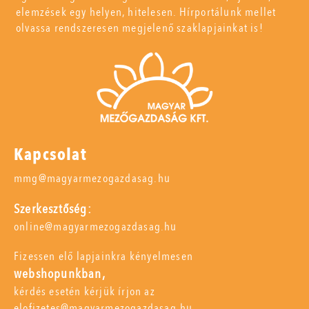
elemzések egy helyen, hitelesen. Hírportálunk mellet
olvassa rendszeresen megjelenő szaklapjainkat is!
Kapcsolat
mmg@magyarmezogazdasag.hu
Szerkesztőség:
online@magyarmezogazdasag.hu
Fizessen elő lapjainkra kényelmesen
webshopunkban,
kérdés esetén kérjük írjon az
elofizetes@magyarmezogazdasag.hu