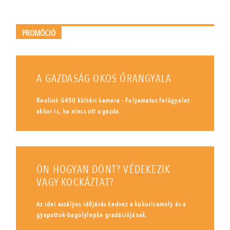
PROMÓCIÓ
A GAZDASÁG OKOS ŐRANGYALA
Reolink G450 kültéri kamera - Folyamatos felügyelet
akkor is, ha nincs ott a gazda.
ÖN HOGYAN DÖNT? VÉDEKEZIK
VAGY KOCKÁZTAT?
Az idei aszályos időjárás kedvez a kukoricamoly és a
gyapottok-bagolylepke gradációjának.