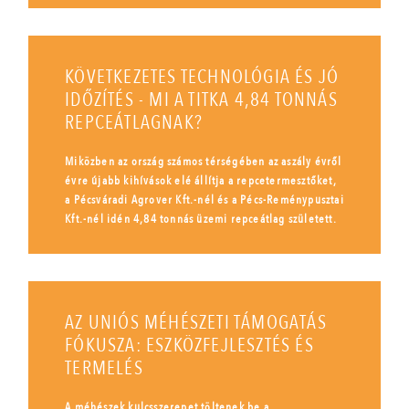
KÖVETKEZETES TECHNOLÓGIA ÉS JÓ
IDŐZÍTÉS - MI A TITKA 4,84 TONNÁS
REPCEÁTLAGNAK?
Miközben az ország számos térségében az aszály évről
évre újabb kihívások elé állítja a repcetermesztőket,
a Pécsváradi Agrover Kft.-nél és a Pécs-Reménypusztai
Kft.-nél idén 4,84 tonnás üzemi repceátlag született.
AZ UNIÓS MÉHÉSZETI TÁMOGATÁS
FÓKUSZA: ESZKÖZFEJLESZTÉS ÉS
TERMELÉS
A méhészek kulcsszerepet töltenek be a