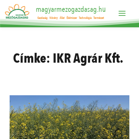
magyarmezogazdasag.hu
Gazdaság
Növény
Állat
Élelmiszer
Technológia
Természet
Címke:
IKR Agrár Kft.