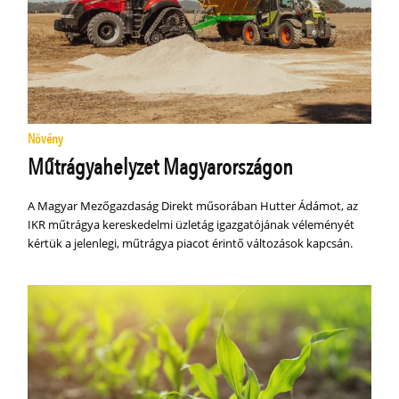
Növény
Műtrágyahelyzet Magyarországon
A Magyar Mezőgazdaság Direkt műsorában Hutter Ádámot, az
IKR műtrágya kereskedelmi üzletág igazgatójának véleményét
kértük a jelenlegi, műtrágya piacot érintő változások kapcsán.