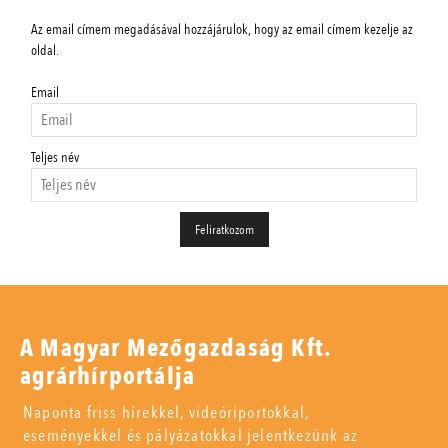
Az email címem megadásával hozzájárulok, hogy az email címem kezelje az
oldal.
Email
Teljes név
A Magyar Mezőgazdaság Kft.
agrárhírportálja
Naponta friss hírekkel, videóriportokkal,
eseményekkel és pályázatokkal jelentkezünk az