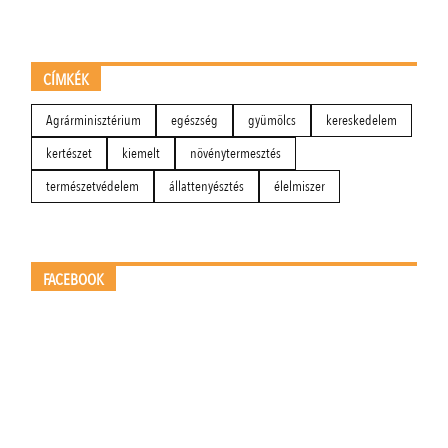
CÍMKÉK
Agrárminisztérium
egészség
gyümölcs
kereskedelem
kertészet
kiemelt
növénytermesztés
természetvédelem
állattenyésztés
élelmiszer
FACEBOOK