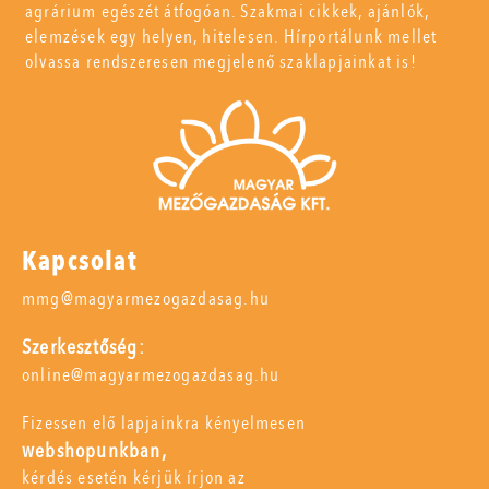
agrárium egészét átfogóan. Szakmai cikkek, ajánlók,
elemzések egy helyen, hitelesen. Hírportálunk mellet
olvassa rendszeresen megjelenő szaklapjainkat is!
Kapcsolat
mmg@magyarmezogazdasag.hu
Szerkesztőség:
online@magyarmezogazdasag.hu
Fizessen elő lapjainkra kényelmesen
webshopunkban,
kérdés esetén kérjük írjon az