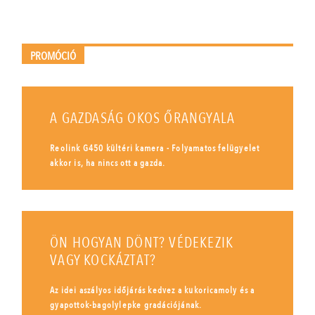
PROMÓCIÓ
A GAZDASÁG OKOS ŐRANGYALA
Reolink G450 kültéri kamera - Folyamatos felügyelet
akkor is, ha nincs ott a gazda.
ÖN HOGYAN DÖNT? VÉDEKEZIK
VAGY KOCKÁZTAT?
Az idei aszályos időjárás kedvez a kukoricamoly és a
gyapottok-bagolylepke gradációjának.