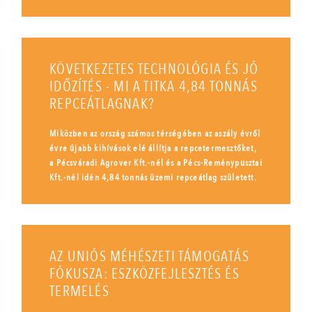
KÖVETKEZETES TECHNOLÓGIA ÉS JÓ
IDŐZÍTÉS - MI A TITKA 4,84 TONNÁS
REPCEÁTLAGNAK?
Miközben az ország számos térségében az aszály évről
évre újabb kihívások elé állítja a repcetermesztőket,
a Pécsváradi Agrover Kft.-nél és a Pécs-Reménypusztai
Kft.-nél idén 4,84 tonnás üzemi repceátlag született.
AZ UNIÓS MÉHÉSZETI TÁMOGATÁS
FÓKUSZA: ESZKÖZFEJLESZTÉS ÉS
TERMELÉS