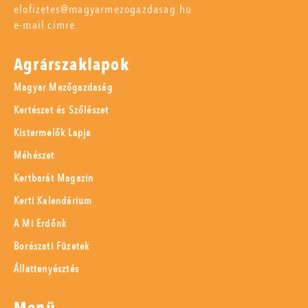
elofizetes@magyarmezogazdasag.hu
e-mail címre.
Agrárszaklapok
Magyar Mezőgazdaság
Kertészet és Szőlészet
Kistermelők Lapja
Méhészet
Kertbarát Magazin
Kerti Kalendárium
A Mi Erdőnk
Borászati Füzetek
Állattenyésztés