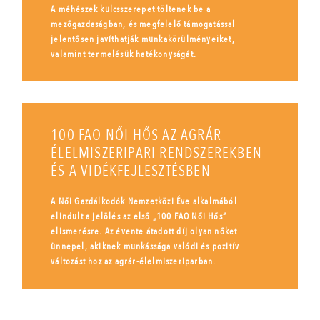
A méhészek kulcsszerepet töltenek be a
mezőgazdaságban, és megfelelő támogatással
jelentősen javíthatják munkakörülményeiket,
valamint termelésük hatékonyságát.
100 FAO NŐI HŐS AZ AGRÁR-
ÉLELMISZERIPARI RENDSZEREKBEN
ÉS A VIDÉKFEJLESZTÉSBEN
A Női Gazdálkodók Nemzetközi Éve alkalmából
elindult a jelölés az első „100 FAO Női Hős”
elismerésre. Az évente átadott díj olyan nőket
ünnepel, akiknek munkássága valódi és pozitív
változást hoz az agrár-élelmiszeriparban.